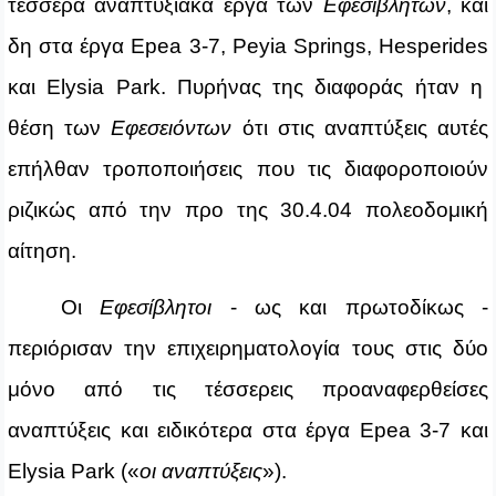
τέσσερα αναπτυξιακά έργα των
Εφεσίβλητων
, και
δη στα έργα Ε
pea
3-7,
Peyia
Springs
,
Hesperides
και
Elysia
Park
. Πυρήνας της διαφοράς ήταν η
θέση των
Εφεσειόντων
ότι στις αναπτύξεις αυτές
επήλθαν τροποποιήσεις που τις διαφοροποιούν
ριζικώς από την προ της 30.4.04 πολεοδομική
αίτηση.
Οι
Εφεσίβλητοι
- ως και πρωτοδίκως -
περιόρισαν την επιχειρηματολογία τους στις δύο
μόνο από τις τέσσερεις προαναφερθείσες
αναπτύξεις και ειδικότερα στα έργα
Epea
3-7 και
Elysia
Park
(«
οι αναπτύξεις
»).