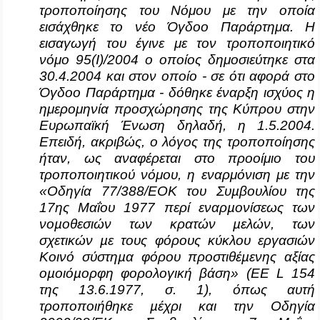
τροποποίησης του Νόμου με την οποία
εισάχθηκε το νέο Όγδοο Παράρτημα. Η
εισαγωγή του έγινε με τον τροποποιητικό
νόμο 95(Ι)/2004 ο οποίος δημοσιεύτηκε στα
30.4.2004 και στον οποίο - σε ότι αφορά στο
Όγδοο Παράρτημα - δόθηκε έναρξη ισχύος η
ημερομηνία προσχώρησης της Κύπρου στην
Ευρωπαϊκή Ένωση δηλαδή, η 1.5.2004.
Επειδή, ακριβώς, ο λόγος της τροποποίησης
ήταν, ως αναφέρεται στο προοίμιο του
τροποποιητικού νόμου, η εναρμόνιση με την
«Οδηγία 77/388/ΕΟΚ του Συµβουλίου της
17ης Μαΐου 1977 περί εναρµονίσεως των
νοµοθεσιών των κρατών µελών, των
σχετικών µε τους φόρους κύκλου εργασιών
Κοινό σύστηµα φόρου προστιθέµενης αξίας
οµοιόµορφη φορολογική βάση» (ΕΕ
L
154
της 13.6.1977, σ. 1), όπως αυτή
τροποποιήθηκε µέχρι και την Οδηγία