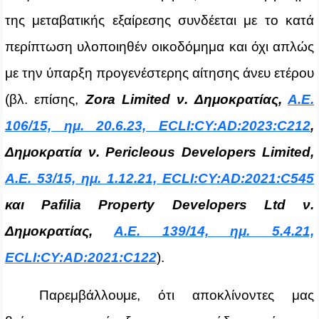
της μεταβατικής εξαίρεσης συνδέεται με το κατά
περίπτωση υλοποιηθέν οικοδόμημα και όχι απλώς
με την ύπαρξη προγενέστερης αίτησης άνευ ετέρου
(βλ. επίσης,
Zora Limited ν. Δημοκρατίας,
Α.Ε.
106/15, ημ. 20.6.23, ECLI:CY:AD:2023:C212
,
Δημοκρατία ν. Pericleous Developers Limited,
A.E. 53/15, ημ. 1.12.21, ECLI:CY:AD:2021:C545
και Pafilia Property Developers Ltd ν.
Δημοκρατίας,
Α.Ε. 139/14, ημ. 5.4.21,
ECLI:CY:AD:2021:C122
).
Παρεμβάλλουμε, ότι αποκλίνοντες μας