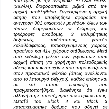
που έγινε με την ονομασία '
ELYSIA
PARK
'
(283/04), διαφοροποιείται ριζικά από την
αρχική υποβληθείσα. Συγκεκριμένα η αρχική
αίτηση που υποβλήθηκε αφορούσε την
ανέγερση 301 οικιστικών μονάδων όλων των
τύπων, διαμερισμάτων σε διώροφες και
τριώροφες οικοδομές, 3 κολυμβητικές
δεξαμενές, παιδότοπους, γήπεδο
καλαθόσφαιρας, τοπιοτεχνημένους χώρους
πρασίνου και 414 χώρους στάθμευσης. Μετά
από ενδελεχή μελέτη των γεγονότων στην
αρχική αίτηση για χορήγηση πολεοδομικής
άδειας και των στοιχείων που παρουσιάζονται
στον προσωπικό φάκελο (όπως αναλύονται
από το λειτουργό ελέγχου), καθώς επίσης και
σε επί τόπου επίσκεψη που
πραγματοποιήθηκε, διαφάνηκε ότι έγινε
αλλαγή στην τοπιοτέχνηση των κτιρίων όπως:
Μεταξύ του
Block
4 και
Block
3
κατασκευάστηκε δρόμος που οδηγεί σε