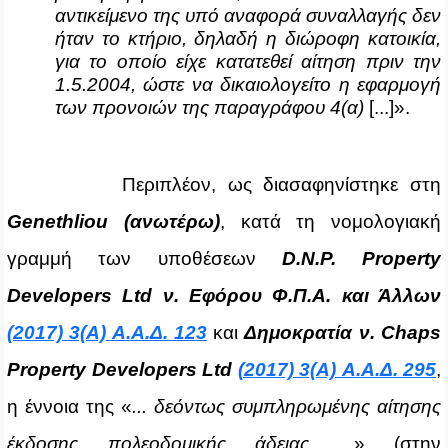
αντικείμενο της υπό αναφορά συναλλαγής δεν
ήταν το κτήριο, δηλαδή η διώροφη κατοικία,
για το οποίο είχε κατατεθεί αίτηση πριν την
1.5.2004, ώστε να δικαιολογείτο η εφαρμογή
των προνοιών της παραγράφου 4(α)
[...]».
Περιπλέον, ως διασαφηνίστηκε στη
Genethliou
(ανωτέρω)
, κατά τη νομολογιακή
γραμμή των υποθέσεων
D.N.P. Property
Developers Ltd ν. Εφόρου Φ.Π.Α. και Άλλων
(2017) 3(Α) Α.Α.Δ. 123
και
Δημοκρατία ν. Chaps
Property Developers Ltd
(2017) 3(Α) Α.Α.Δ. 295
,
η έννοια της «
... δεόντως συμπληρωμένης αίτησης
έκδοσης πολεοδομικής άδειας
...
» (στην