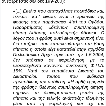
ανέφερε (στις σελίδες 199-200):
«[...]
Εκείνο που απασχόλησε πρωτόδικα και,
τελικώς, κατ' έφεση, είναι η ερμηνεία της
φράσης στην παράγραφο 4(α) του Ογδόου
Παραρτήματος «δεόντως συμπληρωμένη
αίτηση έκδοσης πολεοδομικής άδειας». Ο
λόγος που η φράση αυτή είναι σημαντική είναι
διότι κτήριο, που κατασκευάστηκε στη βάση
αίτησης η οποία είχε κατατεθεί στην αρμόδια
Πολεοδομική Αρχή πριν από την 1.5.2004,
δεν υπόκειτο σε φορολόγηση με το
νεοεισαχθέντα κανονικό συντελεστή Φ.Π.Α.
15%. Κατά τον ευπαίδευτο Δικαστή του
Δικαστηρίου τούτου που εκδίκασε
πρωτοδίκως την υπόθεση: «Η ορθή ερμηνεία
της φράσης 'δεόντως συμπληρωμένη αίτηση'
σημαίνει τη διαφοροποίηση μεταξύ της
αίτησης και της τελικής ανάπτυξης ιδωμένης
μέσα από τη φορολογική και όχι την