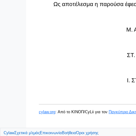
Ως αποτέλεσμα η παρούσα έφεση
Μ. 
ΣΤ. ΧΡΙΣΤΟΔΟΥΛΙ
Ι. ΣΤΥΛΙΑΝΙΔ
cylaw.org
: Από το ΚΙΝOΠ/CyLii για τον
Παγκύπριο Δικ
Cylaw
Σχετικά μ'εμάς
Επικοινωνία
Βοήθεια
Όροι χρήσης