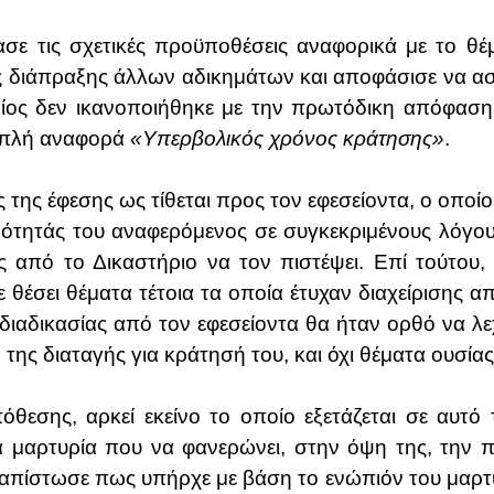
ασε τις σχετικές προϋποθέσεις αναφορικά με το θ
ς διάπραξης άλλων αδικημάτων και αποφάσισε να ασκ
οίος δεν ικανοποιήθηκε με την πρωτόδικη απόφασ
απλή αναφορά
«Υπερβολικός χρόνος κράτησης»
.
 της έφεσης ως τίθεται προς τον εφεσείοντα, ο οποί
ωότητάς του αναφερόμενος σε συγκεκριμένους λόγο
από το Δικαστήριο να τον πιστέψει. Επί τούτου, ε
ε θέσει θέματα τέτοια τα οποία έτυχαν διαχείρισης 
ιαδικασίας από τον εφεσείοντα θα ήταν ορθό να λεχ
, της διαταγής για κράτησή του, και όχι θέματα ουσία
θεσης, αρκεί εκείνο το οποίο εξετάζεται σε αυτό 
α μαρτυρία που να φανερώνει, στην όψη της, την π
ιαπίστωσε πως υπήρχε με βάση το ενώπιόν του μαρτυ