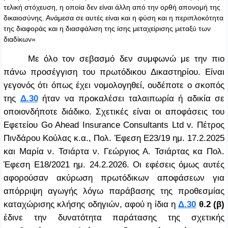
τελική στόχευση, η οποία δεν είναι άλλη από την ορθή απονομή της
δικαιοσύνης. Ανάμεσα σε αυτές είναι και η φύση και η περιπλοκότητα
της διαφοράς και η διασφάλιση της ίσης μεταχείρισης μεταξύ των
διαδίκων»
Με όλο τον σεβασμό δεν συμφωνώ με την πιο
πάνω προσέγγιση του πρωτόδικου Δικαστηρίου. Είναι
γεγονός ότι όπως έχει νομολογηθεί, ουδέποτε ο σκοπός
της
Δ.30
ήταν να προκαλέσει ταλαιπωρία ή αδικία σε
οποιονδήποτε διάδικο. Σχετικές είναι οι αποφάσεις του
Εφετείου
Go Ahead Insurance Consultants Ltd v. Πέτρος
Πινδάρου Κούλας κ.α.
, Πολ. Έφεση Ε23/19 ημ. 17.2.2025
και
Μαρία ν. Τσιάρτα ν. Γεώργιος Α. Τσιάρτας κα
Πολ.
Έφεση Ε18/2021 ημ. 24.2.2026. Οι εφέσεις όμως αυτές
αφορούσαν ακύρωση πρωτόδικων αποφάσεων για
απόρριψη αγωγής λόγω παράβασης της προθεσμίας
καταχώρισης κλήσης οδηγιών, αφού η ίδια η
Δ.30
θ.2 (β)
έδινε την δυνατότητα παράτασης της σχετικής