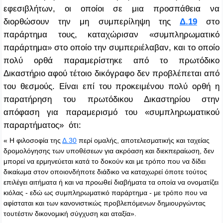
εφεσιβλήτων, οι οποίοι σε μια προσπάθεια να
διορθώσουν την μη συμπερίληψη της
Δ.19
στο
παράρτημα τους, καταχώρισαν «συμπληρωματικό
παράρτημα» στο οποίο την συμπεριέλαβαν, και το οποίο
πολύ ορθά παραμερίστηκε από το πρωτόδικο
Δικαστήριο αφού τέτοιο δικόγραφο δεν προβλέπεται από
του θεσμούς. Είναι επί του προκειμένου πολύ ορθή η
παρατήρηση του πρωτόδικου Δικαστηρίου στην
απόφαση για παραμερισμό του «συμπληρωματικού
παραρτήματος» ότι:
« Η φιλοσοφία της
Δ.30
περί ομαλής, αποτελεσματικής και ταχείας
δρομολόγησης των υποθέσεων για ακρόαση και διεκπεραίωση, δεν
μπορεί να ερμηνεύεται κατά το δοκούν και με τρόπο που να δίδει
δικαίωμα στον οποιονδήποτε διάδικο να καταχωρεί όποτε τούτος
επιλέγει αιτήματα ή και να προωθεί διαβήματα τα οποία να ονοματίζει
κιόλας - εδώ ως συμπληρωματικό παράρτημα - με τρόπο που να
αφίσταται και των κανονιστικώς προβλεπόμενων δημιουργώντας
τουτέστιν δικονομική σύγχυση και αταξία».