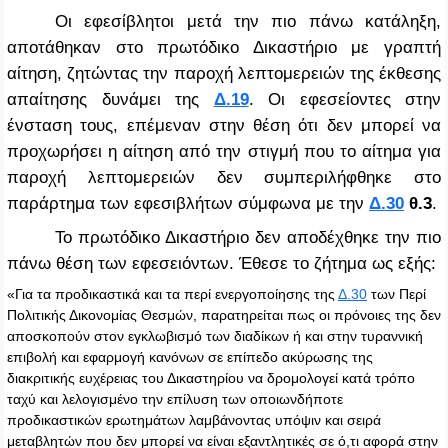
Οι εφεσίβλητοι μετά την πιο πάνω κατάληξη,
αποτάθηκαν στο πρωτόδικο Δικαστήριο με γραπτή
αίτηση, ζητώντας την παροχή λεπτομερειών της έκθεσης
απαίτησης δυνάμει της
Δ.19
. Οι εφεσείοντες στην
ένσταση τους, επέμεναν στην θέση ότι δεν μπορεί να
προχωρήσει η αίτηση από την στιγμή που το αίτημα για
παροχή λεπτομερειών δεν συμπεριλήφθηκε στο
παράρτημα των εφεσιβλήτων σύμφωνα με την
Δ.30
θ.3
.
Το πρωτόδικο Δικαστήριο δεν αποδέχθηκε την πιο
πάνω θέση των εφεσειόντων. Έθεσε το ζήτημα ως εξής:
«Για τα προδικαστικά και τα περί ενεργοποίησης της
Δ.30
των Περί
Πολιτικής Δικονομίας Θεσμών, παρατηρείται πως οι πρόνοιες της δεν
αποσκοπούν στον εγκλωβισμό των διαδίκων ή και στην τυραννική
επιβολή και εφαρμογή κανόνων σε επίπεδο ακύρωσης της
διακριτικής ευχέρειας του Δικαστηρίου να δρομολογεί κατά τρόπο
ταχύ και λελογισμένο την επίλυση των οποιωνδήποτε
προδικαστικών ερωτημάτων λαμβάνοντας υπόψιν και σειρά
μεταβλητών που δεν μπορεί να είναι εξαντλητικές σε ό,τι αφορά στην