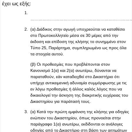
έχει ως εξής:
1.
…………………………………………………………………
2. (α) Διάδικος στην αγωγή υποχρεούται να καταθέσει
στο Πρωτοκολλητείο μέσα σε 30 μέρες από την
έκδοση και επίδοση της κλήσης το συνημμένο στον
Τύπο 25, Παράρτημα, συμπληρωμένο ως προς όλα
τα στοιχεία αυτού.
(β) Οι προθεσμίες που προβλέπονται στον
Κανονισμό 1(α) και 2(α) ανωτέρω, δύνανται να
παραταθούν, εάν καταδειχθεί στο Δικαστήριο ότι
υπήρχε αντικειμενική αδυναμία συμμόρφωσης με τις
εν λόγω προθεσμίες ή άλλος καλός λόγος που να
δικαιολογεί την άσκηση της διακριτικής ευχέρειας του
Δικαστηρίου για παράτασή τους.
3. (α) Κατά την πρώτη εμφάνιση της κλήσης για οδηγίες
ενώπιον του Δικαστηρίου, όπως προνοείται στην
παράγραφο 1(α) ανωτέρω, εκδίδονται οι ανάλογες
οδηγίες από το Δικαστήριο στη βάση των αιτημάτων