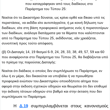
που καταγράφηκαν από τους διαδίκους στο
Παράρτημα του Τύπου 25:
Νοείται ότι το Δικαστήριο δύναται, ως κρίνει ορθό και δίκαιο υπό τις
περιστάσεις, να εκδίδει είτε αυτεπάγγελτα, ή με κοινή δήλωση των
διαδίκων, είτε στη βάση προφορικού αιτήματος ενός ή περισσοτέρων
των διαδίκων, ανάλογα διατάγματα για τα θέματα που καλύπτονται
από το Παράρτημα του Τύπου 25, εκδίδοντας, εάν χρειάζεται,
συνοπτική προς τούτο απόφαση.
(β) Οι Διαταγές 14, 19 θεσμοί 6-9, 24, 28, 33, 38, 49, 57, 59 και 60
που αναφέρονται στο Παράρτημα του Τύπου 25, θα διαβάζονται υπό
το πρίσμα της παρούσας Διαταγής:
Νοείται ότι διάδικος ο οποίος δεν συμπλήρωσε το Παράρτημα, εν
όλω ή εν μέρει, δεν δικαιούται να υποβάλει ή να προωθήσει
προφορικά ενώπιον του Δικαστηρίου οποιοδήποτε αίτημα που
αφορά στην έκδοση σχετικών οδηγιών και θεωρείται ότι δεν επιθυμεί
την έκδοση τέτοιων οδηγιών στο βαθμό και στην έκταση που δεν
συμπλήρωσε το Παράρτημα.
Η
Δ.19
συμπεριλαμβάνεται στους κανονισμούς