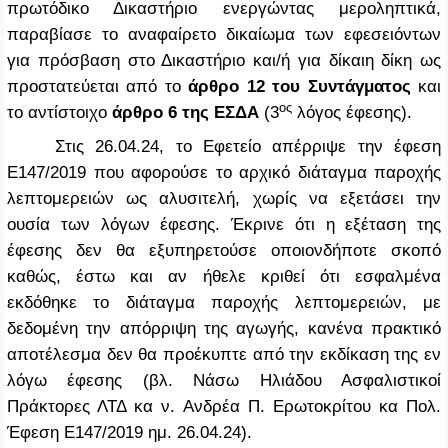
πρωτόδικο Δικαστήριο ενεργώντας μεροληπτικά,
παραβίασε το αναφαίρετο δικαίωμα των εφεσειόντων
για πρόσβαση στο Δικαστήριο και/ή για δίκαιη δίκη ως
προστατεύεται από το
άρθρο 12 του Συντάγματος
και
ος
το αντίστοιχο
άρθρο 6 της ΕΣΔΑ
(3
λόγος έφεσης).
Στις 26.04.24, το Εφετείο απέρριψε την έφεση
Ε147/2019 που αφορούσε το αρχικό διάταγμα παροχής
λεπτομερειών ως αλυσιτελή, χωρίς να εξετάσει την
ουσία των λόγων έφεσης. Έκρινε ότι η εξέταση της
έφεσης δεν θα εξυπηρετούσε οποιονδήποτε σκοπό
καθώς, έστω και αν ήθελε κριθεί ότι εσφαλμένα
εκδόθηκε το διάταγμα παροχής λεπτομερειών, με
δεδομένη την απόρριψη της αγωγής, κανένα πρακτικό
αποτέλεσμα δεν θα προέκυπτε από την εκδίκαση της εν
λόγω έφεσης (βλ.
Νάσω Ηλιάδου Ασφαλιστικοί
Πράκτορες ΛΤΔ κα ν. Ανδρέα Π. Ερωτοκρίτου κα
Πολ.
Έφεση Ε147/2019 ημ. 26.04.24).