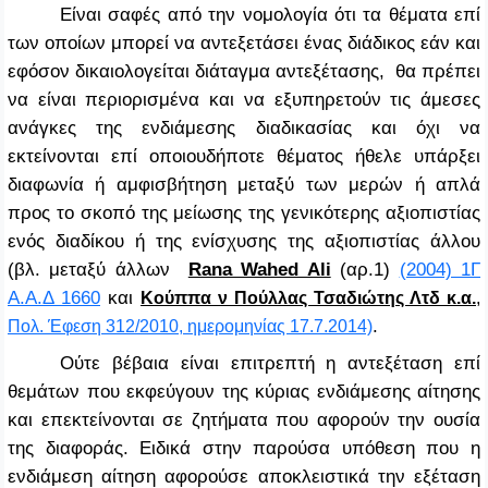
Είναι σαφές από την νομολογία ότι τα θέματα επί
των οποίων μπορεί να αντεξετάσει ένας διάδικος εάν και
εφόσον δικαιολογείται διάταγμα αντεξέτασης, θα πρέπει
να είναι περιορισμένα και να εξυπηρετούν τις άμεσες
ανάγκες της ενδιάμεσης διαδικασίας και όχι να
εκτείνονται επί οποιουδήποτε θέματος ήθελε υπάρξει
διαφωνία ή αμφισβήτηση μεταξύ των μερών ή απλά
προς το σκοπό της μείωσης της γενικότερης αξιοπιστίας
ενός διαδίκου ή της ενίσχυσης της αξιοπιστίας άλλου
(βλ. μεταξύ άλλων
Rana Wahed Ali
(αρ.1)
(2004) 1Γ
Α.Α.Δ 1660
και
Κούππα ν Πούλλας Τσαδιώτης Λτδ κ.α.
,
.
Πολ. Έφεση 312/2010, ημερομηνίας 17.7.2014)
Ούτε βέβαια είναι επιτρεπτή η αντεξέταση επί
θεμάτων που εκφεύγουν της κύριας ενδιάμεσης αίτησης
και επεκτείνονται σε ζητήματα που αφορούν την ουσία
της διαφοράς. Ειδικά στην παρούσα υπόθεση που η
ενδιάμεση αίτηση αφορούσε αποκλειστικά την εξέταση