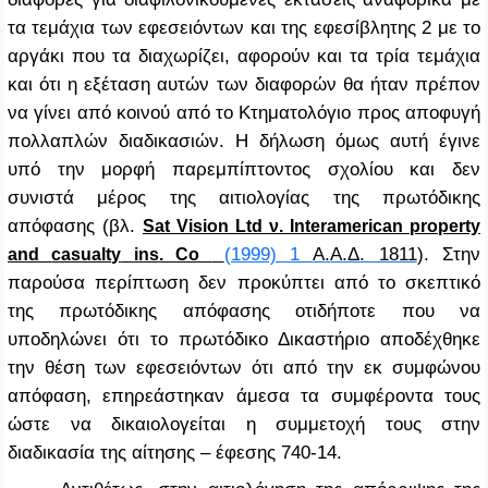
τα τεμάχια των εφεσειόντων και της εφεσίβλητης 2 με το
αργάκι που τα διαχωρίζει, αφορούν και τα τρία τεμάχια
και ότι η εξέταση αυτών των διαφορών θα ήταν πρέπον
να γίνει από κοινού από το Κτηματολόγιο προς αποφυγή
πολλαπλών διαδικασιών. Η δήλωση όμως αυτή έγινε
υπό την μορφή παρεμπίπτοντος σχολίου και δεν
συνιστά μέρος της αιτιολογίας της πρωτόδικης
απόφασης (βλ.
Sat
Vision
Ltd
ν
.
Interamerican
property
(1999) 1
Α
.
Α
.
Δ
. 1811
)
.
Στην
and
casualty
ins
.
Co
παρούσα περίπτωση δεν προκύπτει από το σκεπτικό
της πρωτόδικης απόφασης οτιδήποτε που να
υποδηλώνει ότι το πρωτόδικο Δικαστήριο αποδέχθηκε
την θέση των εφεσειόντων ότι από την εκ συμφώνου
απόφαση, επηρεάστηκαν άμεσα τα συμφέροντα τους
ώστε να δικαιολογείται η συμμετοχή τους στην
διαδικασία της αίτησης – έφεσης 740-14.