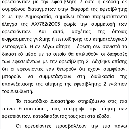
εφεσειόντων με την εφεσίβλητη 2 ούτε η έκδοση εκ
συμφώνου διαταγμάτων στην διαφορά της εφεσίβλητης
2 με την Δημοκρατία, σημαίνει τέτοιο παρεμπίπτοντα
έλεγχο της ΑΧ/762/2Ο05 χωρίς την συμμετοχή των
εφεσειόντων. Και αυτό, ασχέτως της όποιας
εκφρασμένης γνώμης ή πεποίθησης του κτηματολογικού
λειτουργού. Η εν λόγω αίτηση – έφεση δεν συνιστά το
δικαστικό μέσο με το οποίο θα επιλυθούν οι διαφορές
των εφεσειόντων με την εφεσίβλητη 2. Λέχθηκε επίσης
ότι οι εφεσείοντες εάν θεωρούν ότι έχουν συμφέρον,
μπορούν να συμμετάσχουν στη διαδικασία της
επανεξέτασης της αίτησης της εφεσίβλητης 2 ενώπιον
του Διευθυντή.
Το πρωτόδικο Δικαστήριο στηριζόμενο στις πιο
πάνω διαπιστώσεις του, απέρριψε την αίτηση των
εφεσειόντων, καταδικάζοντας τους και στα έξοδα.
Οι εφεσείοντες προσβάλλουν την πιο πάνω