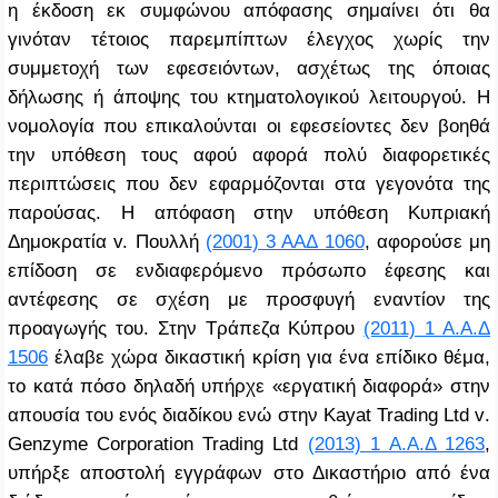
η έκδοση εκ συμφώνου απόφασης σημαίνει ότι θα
γινόταν τέτοιος παρεμπίπτων έλεγχος χωρίς την
συμμετοχή των εφεσειόντων, ασχέτως της όποιας
δήλωσης ή άποψης του κτηματολογικού λειτουργού. Η
νομολογία που επικαλούνται οι εφεσείοντες δεν βοηθά
την υπόθεση τους αφού αφορά πολύ διαφορετικές
περιπτώσεις που δεν εφαρμόζονται στα γεγονότα της
παρούσας. Η απόφαση στην υπόθεση
Κυπριακή
Δημοκρατία v. Πουλλή
(2001) 3 ΑΑΔ 1060
, αφορούσε μη
επίδοση σε ενδιαφερόμενο πρόσωπο έφεσης και
αντέφεσης σε σχέση με προσφυγή εναντίον της
προαγωγής του. Στην
Τράπεζα Κύπρου
(2011) 1 Α.Α.Δ
1506
έλαβε χώρα δικαστική κρίση για ένα επίδικο θέμα,
το κατά πόσο δηλαδή υπήρχε «εργατική διαφορά» στην
απουσία του ενός διαδίκου ενώ στην
Kayat
Trading
Ltd
v
.
Genzyme
Corporation
Trading
Ltd
(2013) 1 Α.Α.Δ 1263
,
υπήρξε αποστολή εγγράφων στο Δικαστήριο από ένα