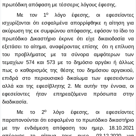
πρωτόδικη απόφαση με τέσσερις λόγους έφεσης.
ο
Με τον 1
λόγο έφεσης, οι εφεσείοντες
ισχυρίζονται ότι εσφαλμένα απορρίφθηκε η αίτηση για
ακύρωση της εκ συμφώνου απόφασης, εφόσον το ίδιο το
πρωτόδικο Δικαστήριο έκρινε ότι είχε δικαιοδοσία να
εξετάσει το αίτημα, αναφέροντας επίσης ότι η επίλυση
του προβλήματος με τα σύνορα αμφότερων των
τεμαχίων 574 και 573 με το δημόσιο αργάκι ή άλλως
πως ο καθορισμός της θέσης του δημόσιου αργακιού,
επιδρά στο περιουσιακό δικαίωμα των εφεσειόντων
αλλά και της εφεσίβλητης 2. Με αυτήν την έννοια, οι
εφεσείοντες ήταν επηρεαζόμενα πρόσωπα στην
διαδικασία.
ο
Με το 2
λόγο έφεσης, οι εφεσείοντες
παραπονούνται ότι εσφαλμένα το πρωτόδικο δικαστήριο
με την ενδιάμεση απόφαση του ημερ. 18.10.2021
απέρριψε το αίτημα τους ημερ. 03.12.2020 για