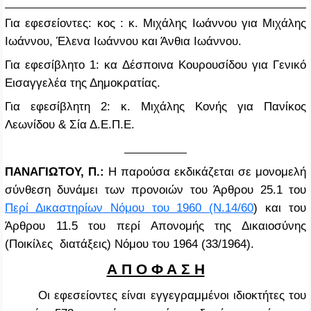
Για εφεσείοντες: κος : κ. Μιχάλης Ιωάννου για Μιχάλης
Ιωάννου, Έλενα Ιωάννου και Άνθια Ιωάννου.
Για εφεσίβλητο 1: κα Δέσποινα Κουρουσίδου για Γενικό
Εισαγγελέα της Δημοκρατίας.
Για εφεσίβλητη 2:
κ. Μιχάλης Κονής για Πανίκος
Λεωνίδου & Σία Δ.Ε.Π.Ε.
ΠΑΝΑΓΙΩΤΟΥ, Π.:
Η παρούσα εκδικάζεται σε μονομελή
σύνθεση δυνάμει των προνοιών του Άρθρου 25.1 του
Περί Δικαστηρίων Νόμου του 1960 (Ν.14/60
) και του
Άρθρου 11.5 του περί Απονομής της Δικαιοσύνης
(Ποικίλες διατάξεις) Νόμου του 1964 (33/1964).
Α Π Ο Φ Α Σ Η
Οι εφεσείοντες είναι εγγεγραμμένοι ιδιοκτήτες του