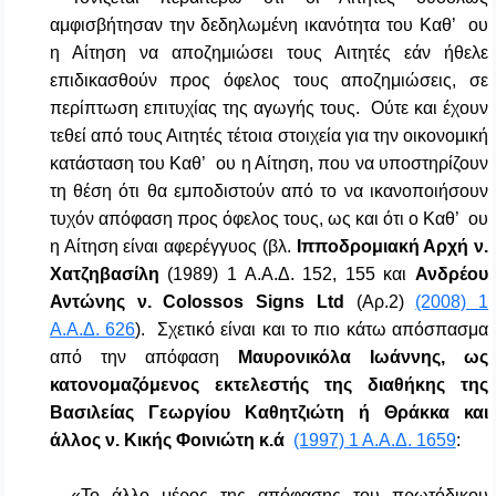
αμφισβήτησαν την δεδηλωμένη ικανότητα του Καθ’ ου
η Αίτηση να αποζημιώσει τους Αιτητές εάν ήθελε
επιδικασθούν προς όφελος τους αποζημιώσεις, σε
περίπτωση επιτυχίας της αγωγής τους. Ούτε και έχουν
τεθεί από τους Αιτητές τέτοια στοιχεία για την οικονομική
κατάσταση του Καθ’ ου η Αίτηση, που να υποστηρίζουν
τη θέση ότι θα εμποδιστούν από το να ικανοποιήσουν
τυχόν απόφαση προς όφελος τους, ως και ότι ο Καθ’ ου
η Αίτηση είναι αφερέγγυος (βλ.
Ιπποδρομιακή Αρχή ν.
Χατζηβασίλη
(1989) 1 Α.Α.Δ. 152, 155 και
Ανδρέου
Αντώνης ν.
Colossos
Signs
Ltd
(
A
ρ.2)
(2008) 1
Α.Α.Δ. 626
). Σχετικό είναι και το πιο κάτω απόσπασμα
από την απόφαση
Μαυρονικόλα Ιωάννης, ως
κατονομαζόμενος εκτελεστής της διαθήκης της
Βασιλείας Γεωργίου Καθητζιώτη ή Θράκκα και
άλλος ν. Κικής Φοινιώτη κ.ά
(1997) 1 Α.Α.Δ. 1659
:
«Το άλλο μέρος της απόφασης του πρωτόδικου