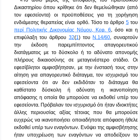
Δικαστηρίου όπου κρίθηκε ότι δεν θεμελιώθηκαν (από
τον εφεσείοντα) οι προϋποθέσεις για τη χορήγηση
ενδιάμεσης θεραπείας είναι ορθό. Τόσο το άρθρο
5
του
περί Πολιτικής Δικονομίας Νόμου, Κεφ. 6
, όσο και η
επιφύλαξη του άρθρου
32
(
1
) του
Ν.14/60
, συναρτούν
την έκδοση παρεμπίπτοντος απαγορευτικού
διατάγματος με το δύσκολο ή το αδύνατο απονομής
πλήρους δικαιοσύνης σε μεταγενέστερο στάδιο. Οι
εφεσίβλητοι αμφισβήτησαν, με την ένστασή τους στην
αίτηση για απαγορευτικό διάταγμα, τον ισχυρισμό του
εφεσείοντα ότι αν δεν εκδιδόταν το διάταγμα θα
καθίστατο δύσκολη ή αδύνατη η ικανοποίηση
απόφασης η οποία θα μπορούσε να εκδοθεί υπέρ του
εφεσείοντα. Πρόβαλαν τον ισχυρισμό ότι ήταν ιδιοκτήτες
άλλης περιουσίας αξίας τέτοιας που θα μπορούσε
ευχερώς να ικανοποιήσει οποιαδήποτε απόφαση ήθελε
εκδοθεί υπέρ των εναγόντων. Ενόψει της αμφισβήτησης
ήταν υποχρέωση των εναγόντων να αποδείξουν το