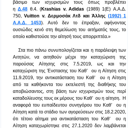
βάσιμο των ισχυρισμών τους όπως προβλέπει
η
Δ.48
θ.4. (
Krashias v. Adidas
(1989) 1(Ε) Α.Α.Δ.
750,
Vuitton v. Δερμοσάκ Λτδ και Άλλης
(1992) 1
Α.Α.Δ. 1453
). Αυτό δεν το έπραξαν, αφήνοντας
ουσιώδες κενό στη θεμελίωση του αιτήματός τους, το
οποίο καθιστούσε την αίτησή τους απορριπτέα.»
Στα πιο πάνω συνυπολογίζεται και η παράλειψη των
Αιτητών, να αιτηθούν μέχρι την καταχώριση της
παρούσας Αίτησης στις 7.5.2019, ως και την
καταχώριση της Ένστασης του Καθ’ ου η Αίτηση στις
11.9.2019, την αντικατάσταση του Καθ’ ου η Αίτηση
από τα καθήκοντα του εκτελεστή της διαθήκης του
αποβιώσαντος, στη βάση των ισχυρισμών τους περί
καταδολίευσης τους εκ μέρους του Καθ’ ου η αίτηση. Η
αναφορά του ευπαίδευτου συνηγόρου του Καθ’ ου η
Αίτηση κατά το στάδιο των αγορεύσεων στις 18.2.2020,
ότι τέτοιο αίτημα για αντικατάσταση του Καθ’ ου η
Αίτηση καταχωρίστηκε στις 27.1.2020 δεν λαμβάνεται