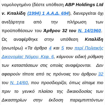
νομολογημένο (δέστε υπόθεση
ABP
Holdings
Ltd
v
. Κιταλίδη
(1994) 1 Α.Α.Δ. 694
), διενεργείται όχι
ανεξάρτητα από την πλήρωση των
προϋποθέσεων του
Άρθρου 32 του
Ν. 14/1960
.
Ως αναφέρθηκε στην υπόθεση
Κιταλίδη
(ανωτέρω)
«Τα άρθρα
4
και
5
του
περί Πολιτικής
Δικονομίας Νόμου, Κεφ. 6
, κάμνουν ειδική ρύθμιση
των καταστάσεων στις οποίες αναφέρονται. Δεν
αφαιρούν τίποτε από τις πρόνοιες του άρθρου
32
του
Ν. 14/60
, που προσδιορίζει, όπως είπαμε πιο
πριν το γενικό πλαίσιο της δικαιοδοσίας των
Δικαστηρίων στην έκδοση παρεμπιπτόντων