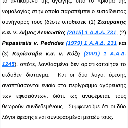
το αντικείμενο της αγωγής, υπό το πρίσμα της
νομολογίας στην οποία παραπέμπει ο ευπαίδευτος
συνήγορος τους (δέστε υποθέσεις (1)
Σταυράκης
κ.α.
v
. Δήμος Λευκωσίας
(2015) 1 Α.Α.Δ. 731
, (2)
Papastratis
v
.
Pedrides
(1979) 1 Α.Α.Δ. 231
και
(3)
Κυρίσσαβα κ.α.
v
. Κύζη
(2001) 1 Α.Α.Δ.
1245
), οπότε, λανθασμένα δεν οριστικοποίησε το
εκδοθέν διάταγμα. Και οι δύο λόγοι έφεσης
αναπτύσσονται ενιαία στο περίγραμμα αγόρευσης
των εφεσειόντων, διότι, ως αναφέρεται, τους
θεωρούν συνδεδεμένους. Συμφωνούμε ότι οι δύο
λόγοι έφεσης είναι συνυφασμένοι μεταξύ τους.