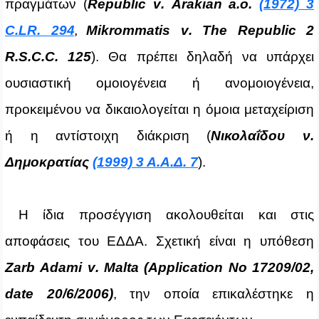
πραγμάτων (
Republic
v
.
Arakian
a
.
o
.
(1972) 3
C
.
LR
. 294
Mikrommatis
v
.
The
Republic
2
,
R
.
S
.
C
.
C
. 125
). Θα πρέπει δηλαδή να υπάρχει
ουσιαστική ομοιογένεια ή ανομοιογένεια,
προκειμένου να δικαιολογείται η όμοια μεταχείριση
ή η αντίστοιχη διάκριση (
Νικολαΐδου ν.
Δημοκρατίας
(1999) 3 Α.Α.Δ. 7
).
Η ίδια προσέγγιση ακολουθείται και στις
αποφάσεις του ΕΔΔΑ. Σχετική είναι η υπόθεση
Zarb
Adami
v
.
Malta
(
Application
No
17209/02,
date
20/6/2006)
, την οποία επικαλέστηκε η