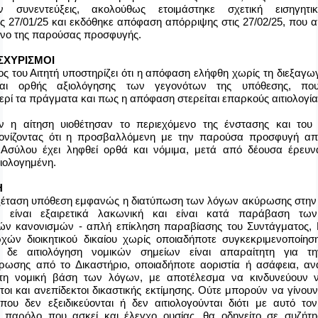
αν συνεντεύξεις, ακολούθως ετοιμάστηκε σχετική εισηγητι
ς 27/01/25 και εκδόθηκε απόφαση απόρριψης στις 27/02/25, που α
μενο της παρούσας προσφυγής.
ΣΧΥΡΙΣΜΟΙ
 του Αιτητή υποστηρίζει ότι η απόφαση ελήφθη χωρίς τη διεξαγω
και ορθής αξιολόγησης των γεγονότων της υπόθεσης, πο
ερί τα πράγματα και πως η απόφαση στερείται επαρκούς αιτιολογία
 η αίτηση υιοθέτησαν το περιεχόμενο της ένστασης και του δ
τονίζοντας ότι η προσβαλλόμενη με την παρούσα προσφυγή α
Ασύλου έχει ληφθεί ορθά και νόμιμα, μετά από δέουσα έρευνα
τιολογημένη.
Η
ξέταση υπόθεση εμφανώς η διατύπωση των λόγων ακύρωσης στη
ή, είναι εξαιρετικά λακωνική και είναι κατά παράβαση των
κών κανονισμών - απλή επίκληση παραβίασης του Συντάγματος,
χών διοικητικού δικαίου χωρίς οποιαδήποτε συγκεκριμενοποίηση
 δε αιτιολόγηση νομικών σημείων είναι απαραίτητη για τη
ωσης από το Δικαστήριο, οποιαδήποτε αοριστία ή ασάφεια, α
 τη νομική βάση των λόγων, με αποτέλεσμα να κινδυνεύουν 
τοι και ανεπίδεκτοι δικαστικής εκτίμησης. Ούτε μπορούν να γίνου
 που δεν εξειδικεύονται ή δεν αιτιολογούνται διότι με αυτό το
, παρόλο που ασκεί και έλεγχο ουσίας, θα οδηγείτο σε συζήτ