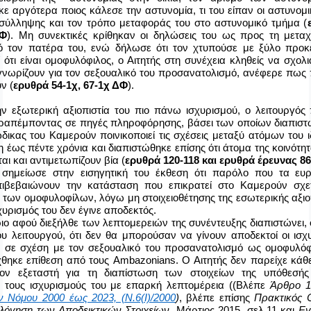
ε αργότερα ποιος κάλεσε την αστυνομία, τι του είπαν οι αστυνομι
 σύλληψης και τον τρόπο μεταφοράς του στο αστυνομικό τμήμα (
ΔΦ
). Μη συνεκτικές κρίθηκαν οι δηλώσεις του ως προς τη μεταχ
 τον πατέρα του, ενώ δήλωσε ότι τον χτυπούσε με ξύλο προκ
ότι είναι ομοφυλόφιλος, ο Αιτητής στη συνέχεια κληθείς να σχολι
 γνωρίζουν για τον σεξουαλικό του προσανατολισμό, ανέφερε πως π
ν (
ερυθρά 54-1χ, 67-1χ ΔΦ
).
ν εξωτερική αξιοπιστία του πιο πάνω ισχυρισμού, ο λειτουργός
ραπέμποντας σε πηγές πληροφόρησης, βάσει των οποίων διαπιστώ
ώδικας του Καμερούν ποινικοποιεί τις σχέσεις μεταξύ ατόμων του 
η έως πέντε χρόνια και διαπιστώθηκε επίσης ότι άτομα της κοινότ
ται και αντιμετωπίζουν βία (
ερυθρά 120-118 και ερυθρά έρευνας 8
 σημείωσε στην εισηγητική του έκθεση ότι παρόλο που τα ευ
πιβεβαιώνουν την κατάσταση που επικρατεί στο Καμερούν σχε
η των ομοφυλοφίλων, λόγω μη στοιχειοθέτησης της εσωτερικής αξιο
σχυρισμός του δεν έγινε αποδεκτός.
ριο αφού διεξήλθε των λεπτομερειών της συνέντευξης διαπιστώνει,
ου λειτουργού, ότι δεν θα μπορούσαν να γίνουν αποδεκτοί οι ισχ
ο σε σχέση με τον σεξουαλικό του προσανατολισμό ως ομοφυλόφ
έχθηκε επίθεση από τους
Ambazonians
. Ο Αιτητής δεν παρείχε κάθ
τον εξεταστή για τη διαπίστωση των στοιχείων της υπόθεσής
 τους ισχυρισμούς του με επαρκή λεπτομέρεια ((Βλέπε
Άρθρο 
Νόμου 2000 έως 2023, (Ν.6(Ι)/2000
)
, βλέπε επίσης
Πρακτικός 
λόγηση των Αποδεικτικών Στοιχείων,
Μάρτιος 2015, σελ.11 και
Ev