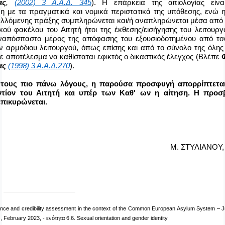
ας
,
(2002) 3 Α.Α.Δ. 345
). Η επάρκεια της αιτιολογίας είν
η με τα πραγματικά και νομικά περιστατικά της υπόθεσης, ενώ η 
λλόμενης πράξης συμπληρώνεται και/ή αναπληρώνεται μέσα από τ
τικού φακέλου του Αιτητή ήτοι της έκθεσης/εισήγησης του λειτουρ
αναπόσπαστο μέρος της απόφασης του εξουσιοδοτημένου από τ
 αρμόδιου λειτουργού, όπως επίσης και από το σύνολο της όλης δ
με αποτέλεσμα να καθίσταται εφικτός ο δικαστικός έλεγχος (Βλέπε
ας
(1998) 3 Α.Α.Δ.270
).
 τους πιο πάνω λόγους, η παρούσα προσφυγή απορρίπτεται
ντίον του Αιτητή και υπέρ των Καθ' ων η αίτηση. Η προσ
πικυρώνεται.
Μ. ΣΤΥΛΙΑΝΟΥ, 
ce and credibility assessment in the context of the Common European Asylum System – Jud
), February 2023, -
ενότητα
6.6. Sexual orientation and gender identity