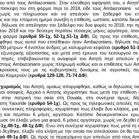
του από τους
Ambazonians
. Στην ελεύθερη αφήγησή του, ο Αιτητ
πίσκεψη του στη φάρμα περί το 2018, είδε τους
Ambazonians
να
χωρίς να πληρώσουν και να απειλούν τον ξάδερφό του επ
 και την επόμενη ημέρα συνέβη η επίθεση, ωστόσο, κατόπιν διευκ
δήλωσε ότι απείλησαν τον ξάδελφο του δυο φορές το 2018, την 
 του 2018 και την δεύτερη περίπου τέσσερις μήνες αργότερα, ότα
η φάρμα (
ερυθρά 55-1χ, 52-1χ,51-1χ ΔΦ
). Ως προς την επίθεση
φθηκε πως αυτοί που επιτέθηκαν ήταν
Ambazonians
,
δήλωσε πω
00 μέτρων 4 ένοπλοι άνδρες με καλυμμένα κεφάλια (
ερυθρό 51-
 εξωτερικής αξιοπιστίας, και μετά από έρευνα του λειτουργού σε
 πηγές, επιβεβαιώνεται η αναφορά του Αιτητή περί απειλών 
 στους
Ambazonians
χωρίς πληρωμή καθώς και οι επιθέσεις των
Am
κρούσεις τους με τις κυβερνητικές δυνάμεις σε αγροτικές πε
κού Καμερούν (
ερυθρά 129-128, 71-74 ΔΦ
).
ισχυρισμός
του Αιτητή, ομοίως απορρίφθηκε, καθώς οι δηλώσεις το
και ασαφείς. Αρχικά ο Αιτητής ισχυρίστηκε πως μετά την επίθεση
 στην πατρική του οικία στη
Douala
, στη συνέχεια όμως, δ
 στη
Yaounde
(
ερυθρό 54-1χ
). Ως προς τις τηλεφωνικές απειλές π
ε συνεκτικές πληροφορίες, ισχυρίστηκε πως έλαβε δυο κλήσεις, μι
η και περίπου 6 μήνες αργότερα. Κατόπιν διευκρινιστικών ερ
λωσε ότι έλαβε μόνο μια φορά, 6 μήνες αργότερα, χωρίς να δεχθεί
-1χ,49-1χ, 48-1χ ΔΦ
). Ενώ στη συνέχεια ισχυρίστηκε πως μετά τη
 δέχθηκε, έλαβε νέα κλήση με την οποία τον απειλούσαν ότι θα το
ρό 49-1χ ΔΦ
). Ως προς το περιεχόμενο των απειλών από τους
Am