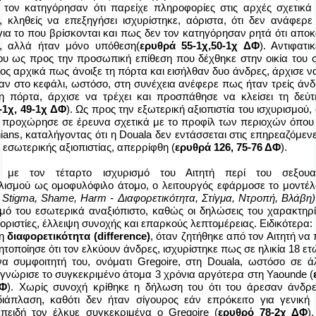
 τον κατηγόρησαν ότι παρείχε πληροφορίες στις αρχές σχετικά
, κληθείς να επεξηγήσει ισχυρίστηκε, αόριστα, ότι δεν ανάφερε
για το που βρίσκονται και πως δεν τον κατηγόρησαν ρητά ότι απο
ν, αλλά ήταν μόνο υπόθεση(
ερυθρά 55-1χ,50-1χ ΔΦ
). Αντιφατι
ου ως προς την προσωπική επίθεση που δέχθηκε στην οικία του 
ος αρχικά πως άνοιξε τη πόρτα και εισήλθαν δυο άνδρες, άρχισε να
αν στο κεφάλι, ωστόσο, στη συνέχεια ανέφερε πως ήταν τρείς άνδ
 πόρτα, άρχισε να τρέχει και προσπάθησε να κλείσει τη δεύ
-1χ, 49-1χ ΔΦ
). Ως προς την εξωτερική αξιοπιστία του ισχυρισμού,
, προχώρησε σε έρευνα σχετικά με το προφίλ των περιοχών όπου ε
ians
, καταλήγοντας ότι η
Douala
δεν εντάσσεται στις επηρεαζόμενε
ι εσωτερικής αξιοπιστίας, απερρίφθη (
ερυθρά 126, 75-76 ΔΦ
).
 με τον τέταρτο ισχυρισμό του Αιτητή περί του σεξουα
ισμού ως ομοφυλόφιλο άτομο, ο λειτουργός εφάρμοσε το μοντέ
e, Stigma, Shame, Harm - Διαφορετικότητα, Στίγμα, Ντροπή, Βλάβη
σμό του εσωτερικά αναξιόπιστο, καθώς οι δηλώσεις του χαρακτηρί
οριστίες, έλλειψη συνοχής και επαρκούς λεπτομέρειας. Ειδικότερα:
τη
διαφορετικότητα (
difference
)
, όταν ζητήθηκε από τον Αιτητή να
τοποίησε ότι τον ελκύουν άνδρες, ισχυρίστηκε πως σε ηλικία 18 ε
να συμφοιτητή του, ονόματι
Gregoire
, στη
Douala
, ωστόσο σε ά
 γνώρισε το συγκεκριμένο άτομα 3 χρόνια αργότερα στη
Yaounde
(
ΔΦ
). Χωρίς συνοχή κρίθηκε η δήλωση του ότι του άρεσαν άνδρ
ιάπλαση, καθότι δεν ήταν σίγουρος εάν επρόκειτο για γενική
επειδή τον έλκυε συγκεκριμένα ο
Gregoire
(
ερυθρό 78-2χ ΔΦ
)