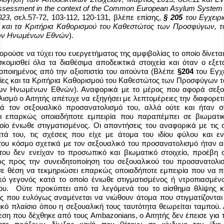
ssessment
in
the
context
of
the
Common
European
Asylum
System
23
, σελ.57-72, 103-112, 120-131, βλέπε επίσης,
§ 205
του Εγχειριδ
ς και τα Κριτήρια Καθορισμού του Καθεστώτος των Προσφύγων, 
ων Ηνωμένων Εθνών
).
ρούσε να τύχει του ευεργετήματος της αμφιβολίας το οποίο δίνετα
κομισθεί όλα τα διαθέσιμα αποδεικτικά στοιχεία και όταν ο εξετ
νοποιημένος από την αξιοπιστία του αιτούντα (Βλέπε
§204
του Εγχε
ασίες και τα Κριτήρια Καθορισμού του Καθεστώτος των Προσφύγων 
ων Ηνωμένων Εθνών). Αναφορικά με το μέρος που αφορά σεξο
ισμό ο Αιτητής απέτυχε να εξηγήσει με λεπτομέρειες την διαφορετ
ά τον σεξουαλικό προσανατολισμό του, αλλά ούτε και ήταν 
ει επαρκώς οποιαδήποτε εμπειρία που παραπέμπει σε βιωματι
οίο ένιωθε στιγματισμένος. Οι απαντήσεις του αναφορικά με τις 
τά του, τις σχέσεις που είχε με άτομα του ιδίου φύλου και εν
του κόσμο σχετικά με τον σεξουαλικό του προσανατολισμό ήταν αό
 του δεν ενείχαν το προσωπικό και βιωματικό στοιχείο, προέβη 
ς προς την συνειδητοποίηση του σεξουαλικού του προσανατολι
σε θέση να τεκμηριώσει επαρκώς οποιαδήποτε εμπειρία που να 
κό γεγονός κατά το οποίο ένιωθε στιγματισμένος ή ντροπιασμέν
ου. Ούτε προκύπτει από τα λεγόμενά του το αίσθημα θλίψης κ
ς που ευλόγως αναμένεται να νιώθουν άτομα που στιγματίζονται
ικό πλαίσιο όπου η σεξουαλική τους ταυτότητα θεωρείται ταμπού.
θεση που δέχθηκε από τους
Ambazonians
,
ο Αιτητής δεν έπεισε για