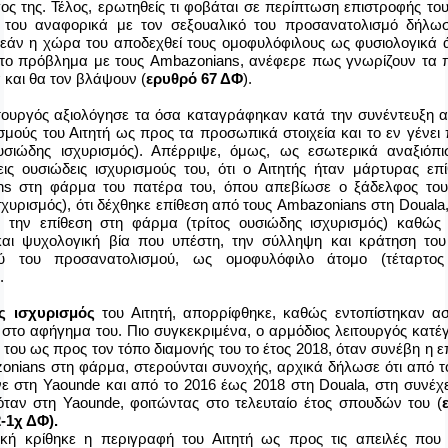
γος της. Τέλος, ερωτηθείς τι φοβάται σε περίπτωση επιστροφής τ
 του αναφορικά με τον σεξουαλικό του προσανατολισμό δήλω
 εάν η χώρα του αποδεχθεί τους ομοφυλόφιλους ως φυσιολογικά 
 το πρόβλημα με τους
Ambazonians
, ανέφερε πως γνωρίζουν τα
α και θα τον βλάψουν (
ερυθρό 67 ΔΦ
).
τουργός αξιολόγησε τα όσα καταγράφηκαν κατά την συνέντευξη 
ισμούς του Αιτητή ως προς τα προσωπικά στοιχεία και το εν γένει
σιώδης ισχυρισμός). Απέρριψε, όμως, ως εσωτερικά αναξιόπι
εις ουσιώδεις ισχυρισμούς του, ότι ο Αιτητής ήταν μάρτυρας επ
ns
στη φάρμα του πατέρα του, όπου απεβίωσε ο ξάδελφος του
χυρισμός), ότι δέχθηκε επίθεση από τους
Ambazonians
στη
Douala
 την επίθεση στη φάρμα (τρίτος ουσιώδης ισχυρισμός) καθώς 
και ψυχολογική βία που υπέστη, την σύλληψη και κράτηση το
ού του προσανατολισμού, ως ομοφυλόφιλο άτομο (τέταρτος
.
ς ισχυρισμός
του Αιτητή, απορρίφθηκε, καθώς εντοπίστηκαν ασ
 στο αφήγημα του. Πιο συγκεκριμένα, ο αρμόδιος λειτουργός κατ
 του ως προς τον τόπο διαμονής του το έτος 2018, όταν συνέβη η 
onians
στη φάρμα, στερούνται συνοχής, αρχικά δήλωσε ότι από τ
νε στη
Yaounde
και από το 2016 έως 2018 στη
Douala
, στη συνέχ
όταν στη
Yaounde
, φοιτώντας στο τελευταίο έτος σπουδών του (
2-1χ ΔΦ).
κή κρίθηκε η περιγραφή του Αιτητή ως προς τις απειλές που