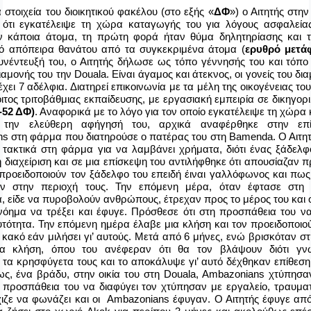
στοιχεία του διοικητικού φακέλου (στο εξής «
ΔΦ
») ο Αιτητής στην
ότι εγκατέλειψε τη χώρα καταγωγής του για λόγους ασφαλείας,
 κάποια άτομα, τη πρώτη φορά ήταν θύμα δηλητηρίασης και τ
ό απόπειρα θανάτου από τα συγκεκριμένα άτομα (
ερυθρό μετά
συνέντευξή του, ο Αιτητής δήλωσε ως τόπο γέννησής του και τόπο
ιαμονής του την
Douala
. Είναι άγαμος και άτεκνος, οι γονείς του δι
έχει 7 αδέλφια. Διατηρεί επικοινωνία με τα μέλη της οικογένειας του
ιτος τριτοβάθμιας εκπαίδευσης, με εργασιακή εμπειρία σε δικηγορι
-52 ΔΦ)
. Αναφορικά με το λόγο για τον οποίο εγκατέλειψε τη χώρ
 την ελεύθερη αφήγησή του, αρχικά αναφέρθηκε στην επ
ns
στη φάρμα που διατηρούσε ο πατέρας του στη
Bamenda
. Ο Αιτ
ε τακτικά στη φάρμα για να λαμβάνει χρήματα, διότι ένας ξάδελφ
 διαχείριση και σε μια επίσκεψη του αντιλήφθηκε ότι απουσίαζαν π
προειδοποιούν τον ξάδελφο του επειδή έιναι γαλλόφωνος και πως
υν στην περιοχή τους. Την επόμενη μέρα, όταν έφτασε στη
α, είδε να πυροβολούν ανθρώπους, έτρεχαν προς το μέρος του και
νόημα να τρέξει και έφυγε. Πρόσθεσε ότι στη προσπάθεια του να
υτότητα. Την επόμενη ημέρα έλαβε μια κλήση και τον προειδοποιο
 κακό εάν μιλήσει γι’ αυτούς. Μετά από 6 μήνες, ενώ βρισκόταν σ
ια κλήση, όπου του ανέφεραν ότι θα τον βλάψουν διότι γνω
 τα κρησφύγετα τους και το αποκάλυψε γι’ αυτό δέχθηκαν επίθεση
ς, ένα βράδυ, στην οικία του στη
Douala
,
Ambazonians
χτύπησαν
η προσπάθεια του να διαφύγει τον χτύπησαν με εργαλείο, τραυματ
χιζε να φωνάζει και οι
Ambazonians
έφυγαν. Ο Αιτητής έφυγε απ