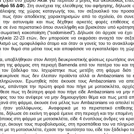
α ζήσει στο χωριό
Akak
για περίπου 3 μήνες και ακολούθως επέ
υθρό 55 ΔΦ
). Στη συνέχεια της ελεύθερης του αφήγησης, δήλωσε 
άλειψης της χώρας καταγωγής του, τον σεξουαλικό του προσα
ε πως ήταν αποδέκτης χαρακτηρισμών από το σχολείο, ότι συν
 την αστυνομία και πως δέχθηκε αρκετές φορές επιθέσεις σ
 σε ένα περιστατικό όπου συνελήφθη και βρισκόταν υπό κράτηση
 σωματική κακοποίηση (“
sodomised
”). Δήλωσε ότι άρχισε να έχει
ηλικία 22-23 ετών, δεν μπορούσε να εκφράσει ανοιχτά τον σεξο
ισμό ως ομοφυλόφιλο άτομο και όταν οι γονείς του το ανακάλυψ
αι τον θυμό στα μάτια τους και αποφάσισε να εγκαταλείψει τη χώρ
ια, υποβλήθηκαν στον Αιτητή διευκρινιστικής φύσεως ερωτήσεις α
ση της φάρμας στη περιοχή
Bamenda
από τον πατέρα του και τη
 τον ξάδελφο του. Ισχυρίστηκε πως μετέβη στη φάρμα διότι 
ιευκρίνισε πως δεν έλειπαν προϊόντα αλλά οι
Ambazonians
τα 
πληρώνουν. Ερωτηθείς πότε άκουσε τους
Ambazonians
να απει
ς, απάντησε την πρώτη φορά που πήγε με μοτοσικλέτα, αρχές
θεσε πως τη δεύτερη φορά που πήγε είδε
Ambazonians
να μην 
λφος του του ανέφερε να μην δημιουργήσει θέμα και πως μετά απ
ξανά στη φάρμα, άκουσε ένα μέλος των
Ambazonians
να απειλεί τ
δή ήταν γαλλόφωνος. Αναφορικά με το περιστατικό επίθεσης
ns
, δήλωσε ότι εκείνη τη φορά έμεινε στη περιοχή και την επομένη
άποιος στη φάρμα με μοτοσικλέτα, είδε 4 ένοπλους άνδρες να κρα
εχε, άκουγε τους πυροβολισμούς, στη προσπάθεια του να πληρώσε
ε με τη μοτοσυκλέτα, έχασε την ταυτότητα του, είδε τον ξάδελφο το