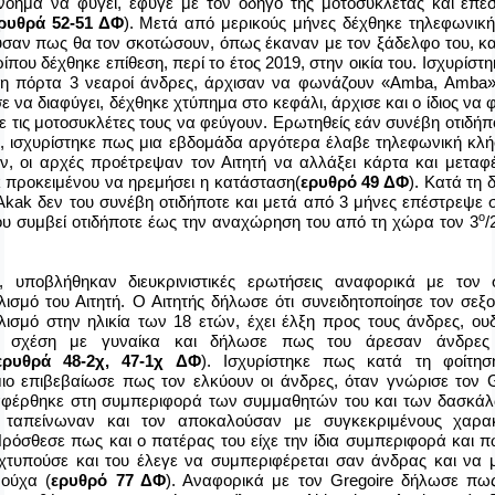
νόημα να φύγει, έφυγε με τον οδηγό της μοτοσυκλέτας και επέ
ρυθρά 52-51 ΔΦ
). Μετά από μερικούς μήνες δέχθηκε τηλεφωνική
ύσαν πως θα τον σκοτώσουν, όπως έκαναν με τον ξάδελφο του, κα
ίπου δέχθηκε επίθεση, περί το έτος 2019, στην οικία του. Ισχυρίστ
η πόρτα 3 νεαροί άνδρες, άρχισαν να φωνάζουν «
Amba
,
Amba
»
να διαφύγει, δέχθηκε χτύπημα στο κεφάλι, άρχισε και ο ίδιος να 
ε τις μοτοσυκλέτες τους να φεύγουν. Ερωτηθείς εάν συνέβη οτιδήπ
ό, ισχυρίστηκε πως μια εβδομάδα αργότερα έλαβε τηλεφωνική κλ
ν, οι αρχές προέτρεψαν τον Αιτητή να αλλάξει κάρτα και μεταφ
k
προκειμένου να ηρεμήσει η κατάσταση(
ερυθρό 49 ΔΦ
). Κατά τη 
Akak
δεν του συνέβη οτιδήποτε και μετά από 3 μήνες επέστρεψε
ο
ου συμβεί οτιδήποτε έως την αναχώρηση του από τη χώρα τον 3
/
, υποβλήθηκαν διευκρινιστικές ερωτήσεις αναφορικά με τον 
ισμό του Αιτητή. Ο Αιτητής δήλωσε ότι συνειδητοποίησε τον σεξο
ισμό στην ηλικία των 18 ετών, έχει έλξη προς τους άνδρες, ουδ
κή σχέση με γυναίκα και δήλωσε πως του άρεσαν άνδρες
ερυθρά 48-2χ, 47-1χ ΔΦ
). Ισχυρίστηκε πως κατά τη φοίτησ
ιο επιβεβαίωσε πως τον ελκύουν οι άνδρες, όταν γνώρισε τον
αφέρθηκε στη συμπεριφορά των συμμαθητών του και των δασκάλω
ν ταπείνωναν και τον αποκαλούσαν με συγκεκριμένους χαρακ
 Πρόσθεσε πως και ο πατέρας του είχε την ίδια συμπεριφορά και 
χτυπούσε και του έλεγε να συμπεριφέρεται σαν άνδρας και να 
ρούχα (
ερυθρό 77 ΔΦ
). Αναφορικά με τον
Gregoire
δήλωσε πως