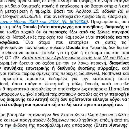
 ότι ο ίδιος προσωπικά, σε περίπτωση επιστροφής στη χώρα καταγω
σε κίνδυνο θανατικής ποινής ή εκτέλεσης ή σε βασανιστήρια ή α
ική μεταχείριση ή τιμωρία, βάσει του
Άρθρου 15, εδάφια (α) κα
 Οδηγίας 2011/95/ΕΕ
που αντιστοιχεί στο
Άρθρο 19(2), εδάφια (α) 
ύγων Νόμου 2000 έως 2023, (Ν. 6(Ι)/2000
)
. Προχωρώντας σε 
με τη πόλη
Douala
(τόπο καταγωγής και συνήθους διαμονής το
ριο τονίζει αρχικά ότι
οι περιοχές έξω από τις ζώνες συγκρο
ές και Νοτιοδυτικές περιοχές του Καμερούν είναι
σταθερές και π
ασφάλεια
. Ένα άτομο που επιστρέφει σε αυτές τις π
μβανομένων των κύριων πόλεων
Douala
και
Yaoundé, δεν θα αν
 κίνδυνο να υποστεί απειλή για τη ζωή ή το άτομό του και παρ
c) QD (βλ.
Κατάσταση των Αγγλόφωνων εκτός των ΝΔ και ΒΔ π
ωρημένη έρευνα σε σχέση με την εν λόγω περιοχή,
διαφαίνετ
ν συνθήκες εσωτερικής ή διεθνούς ένοπλης σύρραξης
, καθ
ίναι τοπικά περιορισμένες στις περιοχές
Southwest
,
Northwest
κα
πρόσφατα ποσοτικά δεδομένα για την κατάσταση ασφαλ
ttoral
, όπου υπάγεται διοικητικά η πόλη
Douala
, κατά το τελε
 9 περιστατικά ασφαλείας τα οποία είχαν ως απόρροια 11 απώλει
 υπάρχουν υψηλοί αριθμοί περιστατικών ασφαλείας στην
περιοχή 
υς διαμονής του Αιτητή
και/ή
δεν υφίστανται εύλογοι λόγοι να 
στεί σοβαρή και προσωπική απειλή κατά την επιστροφή του.
με βάση όλα τα ανωτέρω δεν διαπιστώνω ελλιπή έρευνα, αλλά 
μο και των πραγματικών δεδομένων που λήφθηκαν υπόψη από τη
τά την έκδοση της προσβαλλόμενης απόφασης (Βλέπε
Αντώνης 