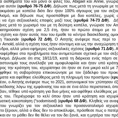
α αισθήματα του και μόνο οι φίλες του,
Abigael
και
Annie
, γνώριζ
ια αυτόν (
ερυθρό 76-75 ΔΦ
). Δήλωσε πως μετά τη γνωριμία με 
οκιμάσει με κοπέλα διότι δεν ήταν 100% σίγουρος για τον σεξο
λισμό, και δήλωσε πως προσπάθησε με δυο κοπέλες, χωρίς 
 να έχει σεξουαλικές επαφές μαζί τους (
ερυθρά 74-73 ΔΦ
). Δ
ήνες μετά το χωρισμό του με τη δεύτερη κοπέλα, γνώρισε τον
An
διατηρούσαν σχέση για 2,5 έτη, ήταν το πρώτο άτομο με το 
 σχέση και ήταν αυτός που του έμαθε τα κέντρα διασκέδασης ομ
τη
Yaounde
(
ερυθρό 72 ΔΦ).
Ο Αιτητής ανέφερε πως περί το 
ον
Arnold
, αλλά η σχέση τους ήταν σύντομη και ως την αναχώρηση τ
νδρα, αλλά μόνο εφήμερες σεξουαλικές σχέσεις (
ερυθρό 71 ΔΦ
)
.
Α
αναφέρθηκε στα προβλήματα που αντιμετώπισε σχετικά με τον σεξο
ισμό. Δήλωσε ότι στις 18/11/19, κατά τη διάρκεια ενός πάρτι σε
 αστυνομία τους συνέλαβε για ομοφυλοφιλία και ήταν υπό κράτη
ρος την κράτηση του, ισχυρίστηκε ότι ήταν σε ένα μικρό κελί με 
ήφθηκε τη σοβαρότητα επικοινώνησε με τον ξάδελφο του προκ
ήματα και αφέθηκε ελεύθερος μετά τη πληρωμή του προστίμου (
ερυ
λέον, ο Αιτητής ανέφερε πως το 2021, αστυνομικοί τον χτύπησαν 
σκέδασης λόγω της εμφάνισης του και σε ένα άλλο περιστατικό, όπ
βαν, τέθηκε υπό κράτηση για δυο μήνες και αφέθηκε ελεύθερος με
ς του. Περιέγραψε το κελί όπου ήταν υπό κράτηση και ισχυρ
ατική κακοποίηση (“
sodomised
) (
ερυθρό 68 ΔΦ
). Κληθείς να ανα
 του γνωρίζει για τον σεξουαλικό του προσανατολισμό ισχυρ
ι το ξέρουν, αλλά ο ίδιος δεν το αποκάλυψε, πρόσθεσε πως ο πατέρ
και αν το μάθει δεν θα θέλει να τον δει ξανά, και η μητέρα του πράτ