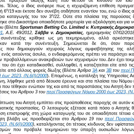
οτε πράξεων δίωξης και/ή που θέτουν σε κίνδυνο τον ίδιο
ns
. Τέλος, ο ίδιος ανέφερε πως η ισχυριζόμενη επίθεση πραγμα
ο
ή 6
/19 και έκτοτε δεν συνέβη οτιδήποτε εναντίον του, ενώ ο ίδιο
ο
ρα καταγωγής του τον 3
/22. Ούτε στα πλαίσια της παρούσας δ
κε στο Δικαστήριο οποιαδήποτε μαρτυρία για αξιολόγηση και για ν
του (Βλέπε
Sportsman Betting Co. Limited v. Κυπριακής Δημοκρα
91
, Α.Ε. 49/2012,
Σάββα ν. Δημοκρατίας
, ημερομηνίας 07/02/201
συνέντευξης κρίθηκε ως μη τεκμηριωμένο, αλλά αρκέστηκ
καν κατά την συνέντευξη. Σημειώνεται δε ότι, όταν παρου
ες που δημιουργούν ισχυρούς λόγους αμφισβήτησης της αλή
 ενός αιτούντος άσυλο, ο ενδιαφερόμενος πρέπει να παράσχει ικα
ν προβαλλόμενων ανακριβειών των ισχυρισμών του. Δεν έχει τεκμ
ις του ότι έχει καταδικασθεί, συλληφθεί, ή καταζητείται είτε από τι
είτε από άλλους φορείς δίωξης (Βλέπε
Άρθρα
3Α
και
3Β
του
περί 
 έως 2023, (Ν.6(Ι)/2000
). Επομένως, η κατάληξη της Υπηρεσίας Ασ
ένη, λήφθηκε μετά από δέουσα έρευνα και στα πλαίσια του Νόμου 
 που τέθηκαν ενώπιον της και από τις παραστάσεις του Αιτητή δεν
έσεις του
Άρθρου 3 του
περί Προσφύγων Νόμου 2000 έως 2023, (Ν.6
ίπτωση του Αιτητή εμπίπτει στις προϋποθέσεις παροχής σε αυτόν 
τικής προστασίας. Ο λειτουργός εξέτασε κατά πόσο ο Αιτητής θ
ση επιστροφής στη χώρα καταγωγής του σε οποιαδήποτε τέτοια 
ητη βλάβη ως προσδιορίζεται στο
Άρθρου 19 του
περί Προσφύ
23, (Ν.6(Ι)/2000
)
, καταλήγοντας ότι τέτοιος κίνδυνος δεν υφίσταται
ισμών που πρόβαλε τεκμηριώνει την ύπαρξη ουσιωδών λόγω