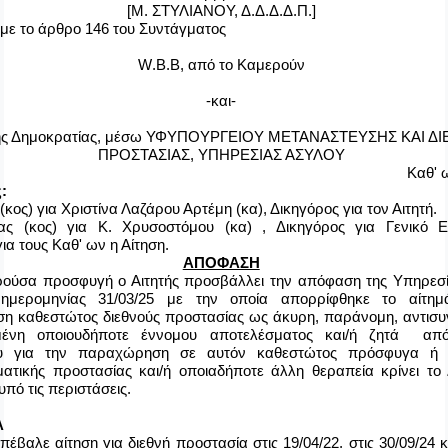
[Μ. ΣΤΥΛΙΑΝΟΥ, Δ.Δ.Δ.Δ.Π.]
με το άρθρο 146 του Συντάγματος
W
.
B
.
B
, από το Καμερούν
-και-
ής Δημοκρατίας, μέσω ΥΦΥΠΟΥΡΓΕΙΟΥ ΜΕΤΑΝΑΣΤΕΥΣΗΣ ΚΑΙ Δ
ΠΡΟΣΤΑΣΙΑΣ, ΥΠΗΡΕΣΙΑΣ ΑΣΥΛΟΥ
Καθ' 
ς
:
(κος) για Χριστίνα Λαζάρου Αρτέμη (κα), Δικηγόρος για τον Αιτητή.
ας (κος) για Κ. Χρυσοστόμου (κα) , Δικηγόρος για Γενικό Ε
ια τους Καθ' ων η Αίτηση.
ΑΠΟΦΑΣΗ
ούσα προσφυγή ο Αιτητής προσβάλλει την απόφαση της Υπηρεσ
 ημερομηνίας 31/03/25 με την οποία απορρίφθηκε το αίτημ
 καθεστώτος διεθνούς προστασίας ως άκυρη, παράνομη, αντισυ
μένη οποιουδήποτε έννομου αποτελέσματος
και/ή ζητά απ
ου για την παραχώρηση σε αυτόν καθεστώτος πρόσφυγα ή δ
τικής προστασίας και/ή οποιαδήποτε άλλη θεραπεία κρίνει το 
πό τις περιστάσεις.
Α
πέβαλε αίτηση για διεθνή προστασία στις 19/04/22, στις 30/09/24 κ