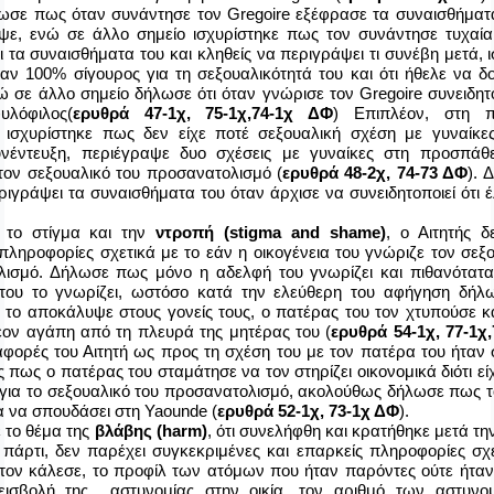
λωσε πως όταν συνάντησε τον
Gregoire
εξέφρασε τα συναισθήματ
ψε, ενώ σε άλλο σημείο ισχυρίστηκε πως τον συνάντησε τυχαία
 τα συναισθήματα του και κληθείς να περιγράψει τι συνέβη μετά, 
αν 100% σίγουρος για τη σεξουαλικότητά του και ότι ήθελε να δο
ώ σε άλλο σημείο δήλωσε ότι όταν γνώρισε τον
Gregoire
συνειδητ
υλόφιλος(
ερυθρά 47-1χ, 75-1χ,74-1χ ΔΦ
) Επιπλέον, στη 
 ισχυρίστηκε πως δεν είχε ποτέ σεξουαλική σχέση με γυναίκε
υνέντευξη, περιέγραψε δυο σχέσεις με γυναίκες στη προσπάθ
 τον σεξουαλικό του προσανατολισμό (
ερυθρά 48-2χ, 74-73 ΔΦ
). 
ριγράψει τα συναισθήματα του όταν άρχισε να συνειδητοποιεί ότι 
 το στίγμα και την
ντροπή (
stigma
and
shame
)
, ο Αιτητής δ
 πληροφορίες σχετικά με το εάν η οικογένεια του γνώριζε τον σεξ
ισμό. Δήλωσε πως μόνο η αδελφή του γνωρίζει και πιθανότατ
 του το γνωρίζει, ωστόσο κατά την ελεύθερη του αφήγηση δή
 το αποκάλυψε στους γονείς τους, ο πατέρας του τον χτυπούσε κ
ον αγάπη από τη πλευρά της μητέρας του (
ερυθρά 54-1χ, 77-1χ
αφορές του Αιτητή ως προς τη σχέση του με τον πατέρα του ήταν 
 πως ο πατέρας του σταμάτησε να τον στηρίζει οικονομικά διότι ε
 για το σεξουαλικό του προσανατολισμό, ακολούθως δήλωσε πως τ
α να σπουδάσει στη
Yaounde
(
ερυθρά 52-1χ, 73-1χ ΔΦ
).
ε το θέμα της
βλάβης (
harm
)
, ότι συνελήφθη και κρατήθηκε μετά τ
 πάρτι, δεν παρέχει συγκεκριμένες και επαρκείς πληροφορίες σχε
τον κάλεσε, το προφίλ των ατόμων που ήταν παρόντες ούτε ήτα
εισβολή της αστυνομίας στην οικία, τον αριθμό των αστυνο