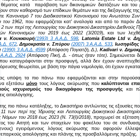
ε θέματος κατά παράβαση των δικονομικών διατάξεων και του
ουν στον καθορισμό των επίδικων θεμάτων και της διεξαγωγής της 
έπε
Κανονισμό 7 του Διαδικαστικού Κανονισμού του Ανωτάτου Συν
υ του 1962
, που εφαρμόζεται κατ’ αναλογία και από το παρόν Δι
2 των περί της Λειτουργίας του Διοικητικού Δικαστηρίου Διεθνούς
ικών Κανονισμών του 2019 έως 2022 (3/2019
), και των λεχθ
α ν. Κουκκουρή
(1993) 3 Α.Α.Δ. 598
,
Latomia Estate Ltd v. Δη
Α.Δ. 672
,
Δημοκρατία ν. Σπύρου
(2007) 3 Α.Α.Δ. 533
,
Ιωσηφίδης 
α
(1990) 3 Α.Α.Δ. 4599
(Απόφαση Πογιατζή, Δ.),
Kadivari ν. Δημοκ
 Α.Α.Δ. 2924
(Απόφαση Πική, Δ. - όπως ήταν τότε)
. Σημειώνεται δε
που καταγράφονται στην προσφυγή, αλλά δεν έχουν αναπτυχθε
ρευσης θεωρείται, με βάση την πάγια νομολογία, ότι έχουν εγκατα
ας υπόψη τα πιο πάνω που εφαρμόζονται και στην παρούσα
να εξετάσω
μόνο
τους λόγους ακύρωσης που
καλύπτονται επ
ικούς ισχυρισμούς του δικογράφου της προσφυγής
και πλ
ις αιτιολόγησης.
της πιο πάνω κατάληξης, το Δικαστήριο αντλώντας τις εξουσίες πο
11 των περί της Ίδρυσης και Λειτουργίας Διοικητικού Δικαστηρίο
ς Νόμων του 2018 έως 2023
(Ν. 73(
I
)/2018)
, π
ροχωρεί σε εξέταση 
τος του Αιτητή και των στοιχείων του φακέλου του σε συνδυασ
μενους) εγειρόμενους λόγους ακύρωσης που αφορούν έλλειψ
νεπαρκούς αιτιολόγησης και πλάνης της προσβαλλόμενης πράξης.