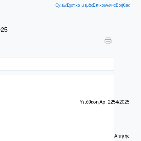
Cylaw
Σχετικά μ'εμάς
Επικοινωνία
Βοήθεια
025
Υπόθεση Αρ. 2254/2025
Αιτητής