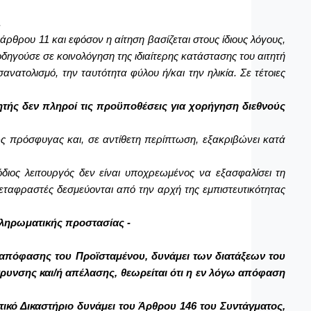
.
άρθρου 11 και εφόσον η αίτηση βασίζεται στους ίδιους λόγους,
ηγούσε σε κοινολόγηση της ιδιαίτερης κατάστασης του αιτητή
ατολισμό, την ταυτότητα φύλου ή/και την ηλικία. Σε τέτοιες
τητής δεν πληροί τις προϋποθέσεις για χορήγηση διεθνούς
ως πρόσφυγας και, σε αντίθετη περίπτωση, εξακριβώνει κατά
ος λειτουργός δεν είναι υποχρεωμένος να εξασφαλίσει τη
 μεταφραστές δεσμεύονται από την αρχή της εμπιστευτικότητας
πληρωματικής προστασίας -
 απόφασης του Προϊσταμένου, δυνάμει των διατάξεων του
υνσης και/ή απέλασης, θεωρείται ότι η εν λόγω απόφαση
τικό Δικαστήριο δυνάμει του Άρθρου 146 του Συντάγματος,