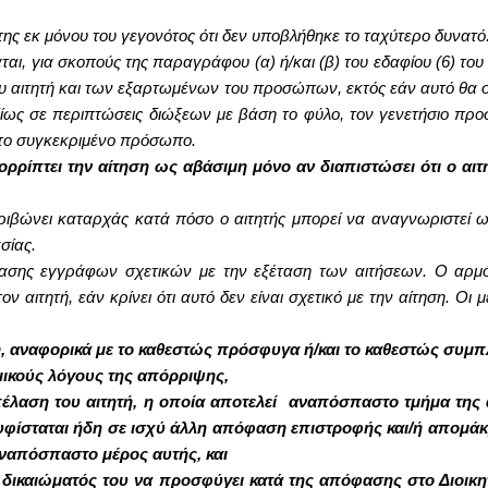
 της εκ μόνου του γεγονότος ότι δεν υποβλήθηκε το ταχύτερο δυνατό
ι, για σκοπούς της παραγράφου (α) ή/και (β) του εδαφίου (6) του 
υ αιτητή και των εξαρτωμένων του προσώπων, εκτός εάν αυτό θα οδ
ως σε περιπτώσεις διώξεων με βάση το φύλο, τον γενετήσιο προσαν
 το συγκεκριμένο πρόσωπο.
ορρίπτει την αίτηση ως αβάσιμη μόνο αν διαπιστώσει ότι ο αι
κριβώνει καταρχάς κατά πόσο ο αιτητής μπορεί να αναγνωριστεί 
σίας.
σης εγγράφων σχετικών με την εξέταση των αιτήσεων. Ο αρμόδι
αιτητή, εάν κρίνει ότι αυτό δεν είναι σχετικό με την αίτηση. Οι
η, αναφορικά με το καθεστώς πρόσφυγα ή/και το καθεστώς συμ
μικούς λόγους της απόρριψης,
απέλαση του αιτητή, η οποία αποτελεί αναπόσπαστο τμήμα της
ίσταται ήδη σε ισχύ άλλη απόφαση επιστροφής και/ή απομάκρ
ναπόσπαστο μέρος αυτής, και
υ δικαιώματός του να προσφύγει κατά της απόφασης στο Διοικη