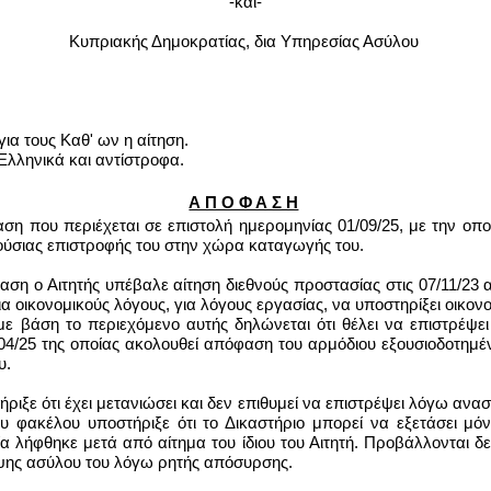
-και-
Κυπριακής Δημοκρατίας, δια Υπηρεσίας Ασύλου
Κ
για τους Καθ' ων η αίτηση.
Ελληνικά και αντίστροφα
.
Α Π Ο Φ Α Σ Η
 που περιέχεται σε επιστολή ημερομηνίας 01/09/25, με την οποί
ούσιας επιστροφής του στην χώρα καταγωγής του.
αση ο Αιτητής
υπέβαλε αίτηση διεθνούς προστασίας στις 07/11/23 α
 οικονομικούς λόγους, για λόγους εργασίας, να υποστηρίξει οικονομ
ε βάση το περιεχόμενο αυτής δηλώνεται ότι θέλει να επιστρέψει 
04/25 της οποίας ακολουθεί απόφαση του αρμόδιου εξουσιοδοτημέ
υ.
τήριξε ότι έχει μετανιώσει και δεν επιθυμεί να επιστρέψει λόγω 
 φακέλου υποστήριξε ότι το Δικαστήριο μπορεί να εξετάσει μόνο
λήφθηκε μετά από αίτημα του ίδιου του Αιτητή. Προβάλλονται δε
ψης ασύλου του λόγω ρητής απόσυρσης.