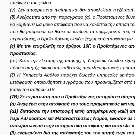
παιδιών ή του φύλου.
(γ) Δεν απορρίπτεται η αίτηση και δεν αποκλείεται η εξέτασή
(δ) Ανεξάρτητα από την παράγραφο (α), ο Προϊστάμενος δύνατα
να λαμβάνει μία μόνο απόφαση που να καλύπτει την αίτηση το
που θα μπορούσε να θέσει σε κίνδυνο τα συμφέροντά του, ιδί
περιπτώσεις, ο Προϊστάμενος εκδίδει ξεχωριστή απόφαση για
(ε) Με την επιφύλαξη του άρθρου 16Γ, ο Προϊστάμενος απ
προστασίας.
(στ) Κατά την εξέταση της αίτησης, η Υπηρεσία Ασύλου εξα
πόσο ο αιτητής δικαιούται καθεστώς συμπληρωματικής προστα
(ζ) Η Υπηρεσία Ασύλου παρέχει δωρεάν υπηρεσίες μετάφρα
μετάφραση οποιουδήποτε εγγράφου που προσκομίζεται από τον 
βάσει του άρθρου 31Β.
(7Β) Σε περίπτωση που ο Προϊστάμενος απορρίπτει αίτησ
(α) Αναφέρει στην απόφασή του τους πραγματικούς και νο
(α1) διατάσσει την επιστροφή και/ή απομάκρυνση και/ή 
περί Αλλοδαπών και Μεταναστεύσεως Νόμου, εφόσον δε υφ
ενσωματώνεται στην απορριπτική απόφαση και αποτελεί α
(β) ενημερώνει διά της απόφασής του τον αιτητή περί το