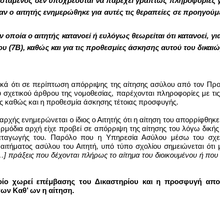
ροϊστάμενος δεν υποχρεούται να παρέχει γραπτώς πληροφορίες γι
αν ο αιτητής ενημερώθηκε για αυτές τις θεραπείες σε προηγούμ
 οποία ο αιτητής κατανοεί ή ευλόγως θεωρείται ότι κατανοεί, γ
υ (7Β), καθώς και για τις προθεσμίες άσκησης αυτού του δικαι
ικά ότι
σε περίπτωση απόρριψης της αίτησης
ασύλου
από τον Προ
υ
σχετικού
ά
ρθρου
της νομοθεσίας,
παρέχονται
πληροφορίες με τις
ς καθώς και η προθεσμία άσκησης τέτοιας προσφυγής.
χής ενημερώνεται ο ίδιος ο Αιτητής ότι η αίτηση του απορρίφθηκε
 αρμόδια αρχή είχε προβεί σε απόρριψη της αίτησης του λόγω δικής
καταγωγής του. Παρόλο που η Υπηρεσία Ασύλου μέσω του σχε
ιτήματος ασύλου του Αιτητή, υπό τύπο σχολίου σημειώνεται ότι
…]
πράξεις που δέχονται πλήρως το αίτημα του διοικουμένου ή που γ
οίο χωρεί επέμβασης του Δικαστηρίου και η
προσφυγή απο
των Καθ’ ων η αίτηση.