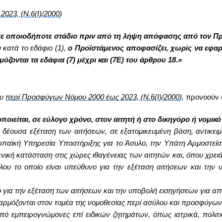
023, (Ν.6(Ι)/2000
)
υ σε οποιοδήποτε στάδιο πριν από τη λήψη απόφασης από τον Π
 κατά το εδάφιο (1),
ο Προϊστάμενος αποφασίζει, χωρίς να εφαρμ
όζονται τα εδάφια (7) μέχρι και (7Ε) του άρθρου 18.
»
ου
περί Προσφύγων Νόμου 2000 έως 2023, (Ν.6(Ι)/2000
)
,
προνοούν ό
ποιείται, σε εύλογο χρόνο, στον αιτητή ή στο δικηγόρο ή νομι
η δέουσα εξέταση των αιτήσεων, σε εξατομικευμένη βάση, αντικει
αϊκή Υπηρεσία Υποστήριξης για το Άσυλο, την Υπάτη Αρμοστεία
ική κατάσταση στις χώρες ιθαγένειας των αιτητών και, όπου χρει
ύλου το οποίο είναι υπεύθυνο για την εξέταση αιτήσεων και τη
ο για την εξέταση των αιτήσεων και την υποβολή εισηγήσεων για α
αρμόζονται στον τομέα της νομοθεσίας περί ασύλου και προσφύγων,
 από εμπειρογνώμονες επί ειδικών ζητημάτων, όπως ιατρικά, πολι