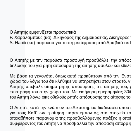
Ο Αιτητής εμφανίζεται προσωπικά
Ρ. Χαραλάμπους (κα)
, Δικηγόρος της Δημοκρατίας, Δικηγόρος 
S
.
Habib
(κα) παρούσα
για πιστή μετάφραση από Αραβικά σε 
Ο Αιτητής με την παρούσα προσφυγή προσβάλλει την απόφαση
δήλωσης του για ρητή απόσυρση της αίτησης ασύλου και εθελ
Με βάση τα γεγονότα, όπως αυτά προκύπτουν από την Ένστ
χώρα του λόγω του ότι κλήθηκε να υπηρετήσει στον στρατό, για
Αιτητής υπέβαλε αίτημα ρητής απόσυρσης της αίτησης του, μ
επιστροφή του στην χώρα του.
Με εισήγηση ημερομηνίας 30/
του Αιτητή λόγω οικειοθελούς ρητής απόσυρσης της αίτησης το
Ο Αιτητής κατά την ενώπιον του Δικαστηρίου διαδικασία υποσ
για τους Καθ΄ ων η αίτηση παραπέμποντας στα στοιχεία του
οποιαδήποτε παρανομία της προσβαλλόμενης πράξης η οποία 
συμφέροντος του Αιτητή να προσβάλλει την απόφαση απόρρι