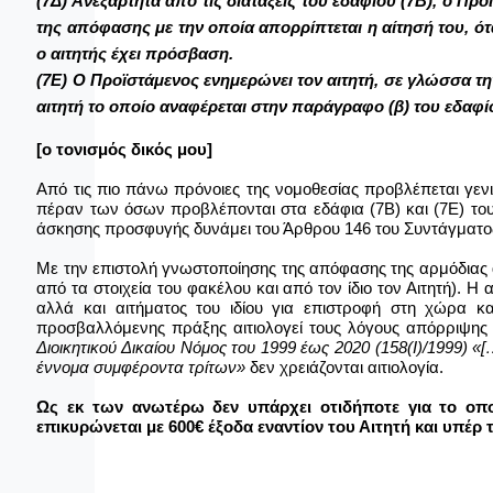
(7Δ) Ανεξάρτητα από τις διατάξεις του εδαφίου (7Β), ο Π
της απόφασης με την οποία απορρίπτεται η αίτησή του, ότ
ο αιτητής έχει πρόσβαση.
(7Ε) Ο Προϊστάμενος ενημερώνει τον αιτητή, σε γλώσσα την
αιτητή το οποίο αναφέρεται στην παράγραφο (β) του εδαφίο
[ο τονισμός δικός μου]
Από τις πιο πάνω πρόνοιες της νομοθεσίας προβλέπεται γεν
πέραν
των
όσων προβλέπονται στα εδάφια (7Β) και (7Ε) το
άσκησης προσφυγής δυνάμει του Άρθρου 146 του Συντάγματο
Με την επιστολή γνωστοποίησης της απόφασης της αρμόδιας αρ
από τα στοιχεία του φακέλου και από τον ίδιο τον Αιτητή). Η
αλλά και αιτήματος του ιδίου για επιστροφή στη χώρα 
προσβαλλόμενης πράξης αιτιολογεί τους λόγους απόρριψης α
Διοικητικού Δικαίου Νόμος του 1999
έως 2020
(158(I)/1999)
«[
έννομα συμφέροντα τρίτων
»
δεν χρειάζονται αιτιολογία.
Ως εκ των ανωτέρω δεν υπάρχει οτιδήποτε για το οπ
επικυρώνεται με 600€ έξοδα εναντίον του Αιτητή και υπέρ 