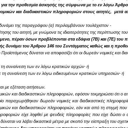
ι για την προθεσμία άσκησής της σύμφωνα με το εν λόγω Άρθρο
νομικών και διαδικαστικών πληροφοριών στους αιτητές, μετά 
ι δυνάμει της παραγράφου (α) περιλαμβάνουν τουλάχιστον -
ίτησης του αιτητή, με γνώμονα τις ιδιαιτερότητες της περίπτωσης του 
ενο, πέραν όσων προβλέπονται στα εδάφια (7Β) και (7Ε) του π
ής δυνάμει του Άρθρου 146 του Συντάγματος καθώς και η προθ
ο Προϊστάμενος δύναται να αποφασίζει ότι οι δωρεάν νομικές και δ
ε τη συναίνεση των εν λόγω κρατικών αρχών∙ ή
ισε τη συναίνεση των εν λόγω ειδικευμένων κρατικών υπηρεσιών∙ ή
ται με εξέταση αιτήσεων.
ικών και διαδικαστικών πληροφοριών, εφόσον τεκμηριώσει ότι ο αιτ
ποίο παραχωρήθηκαν δωρεάν νομικές και διαδικαστικές πληροφορί
ών και διαδικαστικών πληροφοριών, εάν και από τη στιγμή που έχ
οφοριών είχε ληφθεί με ψευδείς πληροφορίες που είχε δώσει ο 
 δύναται να λάβει δικαστικά μέτρα με σκοπό την είσπραξη του σχετ