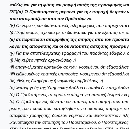
καθώς και για τη φύση και μορφή αυτής της προσφυγής κα
(7Γ)(α) Ο Προϊστάμενος μεριμνά για την παροχή δωρεάν 
που αποφασίζεται από τον Προϊστάμενο.
(β) Οι νομικές και διαδικαστικές πληροφορίες που παρέχοντα
(i) Πληροφορίες σχετικά με τη διαδικασία για την εξέταση της α
(ii)
σε περίπτωση απόρριψης της αίτησης από τον Προϊστάμ
λόγοι της απόφασης και οι δυνατότητες άσκησης προσφυγ
(γ) Για την αποτελεσματική εφαρμογή του παρόντος εδαφίου, 
(i) Μη κυβερνητικές οργανώσεις∙ ή
(ii) επαγγελματίες κρατικών αρχών, νοουμένου ότι εξασφάλισ
(iii) ειδικευμένες κρατικές υπηρεσίες, νοουμένου ότι εξασφάλ
(iv) ιδιώτες δικηγόρους ή νομικούς συμβούλους∙ ή
(v) λειτουργούς της Υπηρεσίας Ασύλου οι οποίοι δεν ασχολούν
(δ) Ο Προϊστάμενος απορρίπτει αίτημα για παροχή δωρεάν νομ
(ε) Ο Προϊστάμενος δύναται να απαιτεί, από αιτητή στον ο
μέρος του ποσού που καταβλήθηκε για σκοπούς παροχής νομικ
απόφαση χορήγησης δωρεάν νομικών και διαδικαστικών πληρ
ικανοποιήσει την απαίτηση του Προϊσταμένου, ο Προϊστάμενος