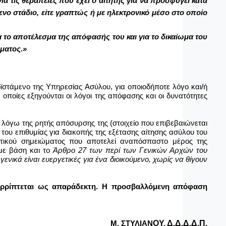
α τις θεραπείες που έχει ο αιτητής για να προσφύγει κατά
ενο στάδιο, είτε γραπτώς ή με ηλεκτρονικό μέσο στο οποίο
ια το αποτέλεσμα της απόφασής του και για το δικαίωμα του
ώματος.
»
ϊστάμενο
της Υπηρεσίας Ασύλου
,
για οποιοδήποτε λόγο και/ή
 οποίες εξηγούνται οι λόγοι της απόφασης και οι δυνατότητες
 λόγω της ρητής απόσυρσης της (στοιχείο που επιβεβαιώνεται
 του επιθυμίας για διακοπής της εξέτασης αίτησης ασύλου του
τικού σημειώματος που αποτελεί αναπόσπαστο μέρος της
 με βάση και το
Άρθρο 27 των
περί των Γενικών Αρχών του
ενικά είναι ευεργετικές για ένα διοικούμενο, χωρίς να θίγουν
ρρίπτεται ως απαράδεκτη. Η προσβαλλόμενη απόφαση
ΟΥ, Δ.Δ.Δ.Δ.Π.
Μ. ΣΤΥΛΙΑΝ