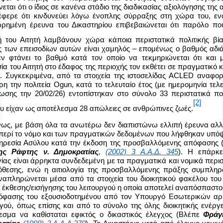
εται ότι ο ίδιος σε κανένα στάδιο της διαδικασίας αξιολόγησης της 
έφερε ότι κινδυνεύει λόγω ένοπλης σύρραξης στη χώρα του, ε
ρημένη έρευνα του Δικαστηρίου επιβεβαιώνεται ότι παρόλο πο
ή του Αιτητή λαμβάνουν χώρα κάποια περιστατικά πολιτικής βί
ς των επεισοδίων αυτών είναι χαμηλός – επομένως ο βαθμός αδιά
εν φτάνει το βαθμό κατά τον οποίο να τεκμηριώνεται ότι και 
α του Αιτητή στο έδαφος της περιοχής τον εκθέτει σε πραγματικό 
. Συγκεκριμένα, από τα στοιχεία της ιστοσελίδας ACLED αναφορ
ρη την πολιτεία
Ogun
, κατά το τελευταίο έτος
(με ημερομηνία τελ
ωσης την 20/02/26)
εντοπίστηκαν στο σύνολο 33 περιστατικά πολ
[2]
ου είχαν ως αποτέλεσμα 28 απώλειες σε ανθρώπινες ζωές.
ως, με βάση όλα τα ανωτέρω δεν διαπιστώνω ελλιπή έρευνα αλλ
περί το νόμο και των πραγματικών δεδομένων που λήφθηκαν υπό
ηρεσία Ασύλου κατά την έκδοση της προσβαλλόμενης απόφασης 
ης Ράφτης ν. Δημοκρατίας
,
(2002) 3 Α.Α.Δ. 345
). Η επάρκε
γίας είναι άρρηκτα συνδεδεμένη με τα πραγματικά και νομικά περι
όθεσης, ενώ η αιτιολογία της προσβαλλόμενης πράξης συμπληρ
αναπληρώνεται μέσα από τα στοιχεία του διοικητικού φακέλου του
ης έκθεσης/εισήγησης του λειτουργού η οποία αποτελεί αναπόσπαστ
όφασης του εξουσιοδοτημένου από τον Υπουργό Εσωτερικών αρ
ργού, όπως επίσης και από το σύνολο της όλης διοικητικής ενέργ
εσμα να καθίσταται εφικτός ο δικαστικός έλεγχος (Βλέπε
Φράγ