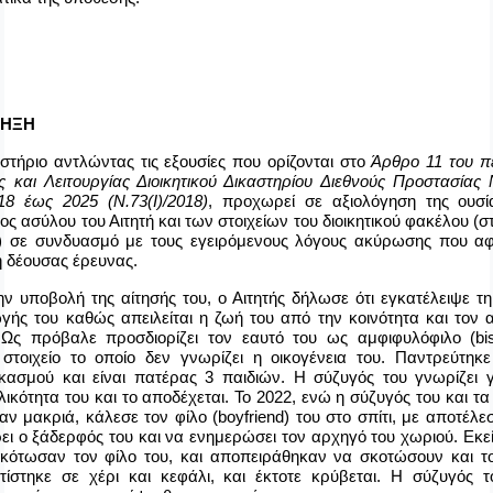
ΛΗΞΗ
αστήριο αντλώντας τις εξουσίες που ορίζονται στο
Άρθρο 11 του πε
ς και Λειτουργίας Διοικητικού Δικαστηρίου Διεθνούς Προστασίας
18 έως 2025
(Ν.73(Ι)/2018)
, προχωρεί σε αξιολόγηση της ουσί
ος ασύλου του Αιτητή και των στοιχείων του διοικητικού φακέλου (σ
) σε συνδυασμό με τους εγειρόμενους λόγους ακύρωσης που α
η δέουσας έρευνας.
ην υποβολή της αίτησής του, ο Αιτητής δήλωσε ότι εγκατέλειψε τ
γής του καθώς απειλείται η ζωή του από την κοινότητα και τον 
 Ως πρόβαλε προσδιορίζει τον εαυτό του ως αμφιφυλόφιλο (
bi
 στοιχείο το οποίο δεν γνωρίζει η οικογένεια του. Παντρεύτηκ
κασμού και είναι πατέρας 3 παιδιών. Η σύζυγός του γνωρίζει γ
ικότητα του και το αποδέχεται. Το 2022, ενώ η σύζυγός του και τα
αν μακριά, κάλεσε τον φίλο (
boyfriend
) του στο σπίτι, με αποτέλ
ρει ο ξάδερφός του και να ενημερώσει τον αρχηγό του χωριού. Εκε
κότωσαν τον φίλο του, και αποπειράθηκαν να σκοτώσουν και τον
τίστηκε σε χέρι και κεφάλι, και έκτοτε κρύβεται. Η σύζυγός τ