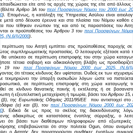
είται/διώκεται είτε από τις αρχές της χώρας της είτε από άλλους
 (Βλέπε
Άρθρο 3Α του
περί Προσφύγων Νόμου του 2000 έως 20
00
)
. Επομένως, η κατάληξη της Υπηρεσίας Ασύλου είναι αιτιολογ
ε μετά από δέουσα έρευνα και στα πλαίσια του Νόμου καθότι 
τα που τέθηκαν ενώπιον της και από τις παραστάσεις του Αιτη
νται οι προϋποθέσεις του
Άρθρου 3 του
περί Προσφύγων Νόμο
5, (Ν.6(Ι)/2000
)
.
 περίπτωση του Αιτητή εμπίπτει στις προϋποθέσεις παροχής σε
ώτος συμπληρωματικής προστασίας. Ο λειτουργός εξέτασε κατά 
ς θα υπόκειτο σε περίπτωση επιστροφής του στην χώρα καταγω
ήποτε τέτοια σοβαρή και αδικαιολόγητη βλάβη ως προσδιορίζετ
υ 19 του
περί Προσφύγων Νόμου 2000 έως 2025, (Ν.6(Ι)
οντας ότι τέτοιος κίνδυνος δεν υφίσταται. Ουδείς εκ των ισχυρισ
ε τεκμηριώνει την ύπαρξη ουσιωδών λόγων ώστε να πιστεύεται
προσωπικά, σε περίπτωση επιστροφής στη χώρα καταγωγής τ
θεί σε κίνδυνο θανατικής ποινής ή εκτέλεσης ή σε βασανιστ
ωπη ή εξευτελιστική μεταχείριση ή τιμωρία, βάσει του
Άρθρου 15, 
ι (β), της Ευρωπαϊκής Οδηγίας 2011/95/ΕΕ
που αντιστοιχεί στο
 εδάφια (α) και (β), του
περί Προσφύγων Νόμου 2000 έως 202
00
)
. Ειδικά δε ως προς το σκέλος της διακινδύνευσης λόγ
ενης αδιακρίτως σε καταστάσεις ένοπλης σύρραξης, ο λειτ
νει ότι βάσει των διαθέσιμων πληροφοριών από εξωτερικές
όρησης επιβεβαιώνεται ότι στην πολιτεία
Ogun
, όπου αναμένε
έψει ο Αιτητής δεν παρατηρούνται συνθήκες ένοπλων συγκρο