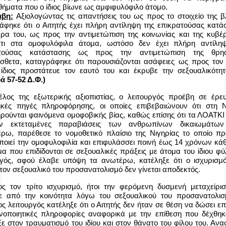
θήματα που ο ίδιος βίωνε ως αμφιφυλόφιλο άτομο.
άβη:
Αξιολογώντας τις απαντήσεις του ως προς το στοιχείο της β
άφηκε ότι ο Αιτητής έχει πλήρη αντίληψη της επικρατούσας κατά
ρα του, ως προς την αντιμετώπιση της κοινωνίας και της κυβέ
τι στα ομοφυλόφιλα άτομα, ωστόσο δεν έχει πλήρη αντίλη
ατούσας κατάστασης ως προς την αντιμετώπιση της θρησ
σθετα, καταγράφηκε ότι παρουσιάζονται ασάφειες ως προς τον
ίδιος προστάτευε τον εαυτό του και έκρυβε την σεξουαλικότητ
ά 57-52 Δ.Φ.)
έλος της εξωτερικής αξιοπιστίας, ο λειτουργός προέβη σε έρε
ικές πηγές πληροφόρησης, οι οποίες επιβεβαιώνουν ότι στη Ν
ρούνται φαινόμενα ομοφοβικής βίας, καθώς επίσης ότι τα ΛΟΑΤΚΙ
υν εκτεταμένες παραβιάσεις των ανθρωπίνων δικαιωμάτων
έρω, παρέθεσε το νομοθετικό πλαίσιο της Νιγηρίας το οποίο πρ
οποιεί την ομοφυλοφιλία και επιφυλάσσει ποινή έως 14 χρόνων κά
μα που επιδίδονται σε σεξουαλικές πράξεις με άτομα του ίδιου φύ
ργός, αφού έλαβε υπόψη τα ανωτέρω, κατέληξε ότι ο ισχυρισμ
τον σεξουαλικό του προσανατολισμό δεν γίνεται αποδεκτός.
ς τον τρίτο ισχυρισμό, ήτοι την φερόμενη δυσμενή μεταχείρι
ε από την κοινότητα λόγω του σεξουαλικού του προσανατολισ
ς λειτουργός κατέληξε ότι ο Αιτητής δεν ήταν σε θέση να δώσει ε
ανοποιητικές πληροφορίες αναφορικά με την επίθεση που δέχθηκ
ξε στον τραυματισμό του ιδίου και στον θάνατο του φίλου του. Αν