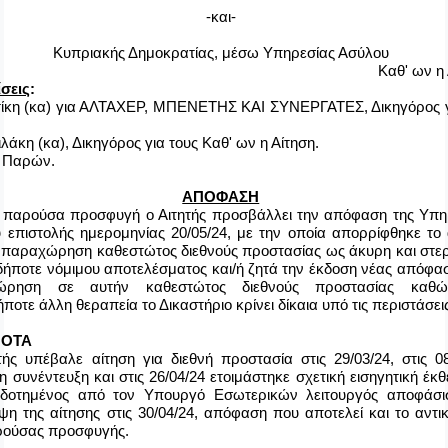
-και-
Κυπριακής Δημοκρατίας, μέσω Υπηρεσίας Ασύλου
Καθ' ων η
σεις
:
τίκη (κα) για ΑΛΤΑΧΕΡ, ΜΠΕΝΕΤΗΣ ΚΑΙ ΣΥΝΕΡΓΑΤΕΣ, Δικηγόρος γ
λάκη (κα), Δικηγόρος για τους Καθ' ων η Αίτηση.
ς Παρών.
ΑΠΟΦΑΣΗ
 παρούσα προσφυγή ο Αιτητής προσβάλλει την απόφαση της Υπη
 επιστολής ημερομηνίας 20/05/24, με την οποία απορρίφθηκε το 
α παραχώρηση καθεστώτος διεθνούς προστασίας ως άκυρη και στε
δήποτε νόμιμου αποτελέσματος και/ή ζητά την έκδοση νέας απόφασ
ώρηση σε αυτήν καθεστώτος διεθνούς προστασίας καθώ
ποτε άλλη θεραπεία το Δικαστήριο κρίνει δίκαια υπό τις περιστάσει
ΝΟΤΑ
τής υπέβαλε αίτηση για διεθνή προστασία στις 29/03/24, στις 0
η συνέντευξη και στις 26/04/24 ετοιμάστηκε σχετική εισηγητική έκ
οδοτημένος από τον Υπουργό Εσωτερικών λειτουργός αποφάσι
ψη της αίτησης στις 30/04/24, απόφαση που αποτελεί και το αντικ
ρούσας προσφυγής.