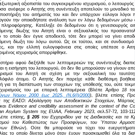
εξωτερική αξιοπιστία του συγκεκριμένου ισχυρισμού, ο λειτουργός
 όσα ανέφερε ο Αιτητής στη συνέντευξη αποτελούν το μοναδικό τε
ποστήριξη του αιτήματός του και δεν υπάρχουν εύλογοι λόγοι 
λογούν την οποιαδήποτε ανάλυση των εν λόγω δεδομένων μέσω
πληροφόρησης. Κατέληξε ότι δεδομένου ότι η γενεσιουργός αιτ
ζόμενης δίωξης του Αιτητή είναι ο σεξουαλικός του προσανατολ
ίο το οποίο δεν έγινε αποδεκτό, τότε δεν μπορεί να γίνει αποδ
ζόμενη δίωξη του λόγω αυτού. Ως εκ τούτου, και σε συνδυασμό 
ες, και την ελλιπή ευλογοφάνεια στις οποίες υπέπεσε ο Αιτη
ριμένος ισχυρισμός απορρίφθηκε.
αστήριο αφού διεξήλθε των λεπτομερειών της συνέντευξης διαπισ
αι η εισήγηση του λειτουργού, ότι δεν θα μπορούσαν να γίνουν απ
υρισμοί του Αιτητή σε σχέση με την σεξουαλική του ταυτότ
λόφιλο άτομο. Ο Αιτητής δεν παρείχε κάθε διαθέσιμη βοήθει
τή για τη διαπίστωση των στοιχείων της υπόθεσής του, ούτε τεκμ
σχυρισμούς του με επαρκή λεπτομέρεια (Βλέπε
Άρθρο 18 τ
γων Νόμου 2000 έως 2025, (Ν.6(Ι)/2000
)
, βλέπε επίσης
Πρακ
 της ΕΑΣΟ: Αξιολόγηση των Αποδεικτικών Στοιχείων,
Μάρτιος
 και
Evidence
and
credibility
assessment
in
the
context
of
the
C
an
Asylum
System
της
EUAA
,
February
2023
, σελ.57-72, 103-11
λέπε επίσης,
§ 205
του Εγχειριδίου για τις Διαδικασίες και τα Κ
ισμού του Καθεστώτος των Προσφύγων, του Ύπατου Αρμοσ
νων Εθνών
). Ούτε θα μπορούσε να τύχει του ευεργετήματ
λίας το οποίο δίνεται μόνο όταν έχουν προσκομισθεί όλα τα δια