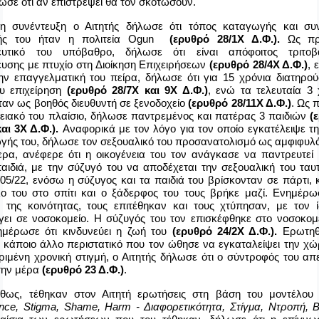
ωσε ότι αν επιστρέψει θα τον σκοτώσουν.
η συνέντευξη ο Αιτητής δήλωσε ότι τόπος καταγωγής και συ
ής του ήταν η πολιτεία
Ogun
(ερυθρό 28/1Χ Δ.Φ.).
Ως πρ
ευτικό του υπόβαθρο, δήλωσε ότι είναι απόφοιτος τριτοβ
ευσης με πτυχίο στη Διοίκηση Επιχειρήσεων
(ερυθρό 28/4Χ Δ.Φ.)
, 
ην επαγγελματική του πείρα, δήλωσε ότι για 15 χρόνια διατηρού
ου επιχείρηση
(ερυθρό 28/7Χ και 9Χ Δ.Φ.)
, ενώ τα τελευταία 3 
ταν ως βοηθός διευθυντή σε ξενοδοχείο
(ερυθρό 28/11Χ Δ.Φ.)
. Ως 
νειακό του πλαίσιο, δήλωσε παντρεμένος και πατέρας 3 παιδιών
(
και 3Χ Δ.Φ.).
Αναφορικά με τον λόγο για τον οποίο εγκατέλειψε τ
γής του, δήλωσε τον σεξουαλικό του προσανατολισμό ως αμφιφυλό
τερα, ανέφερε ότι η οικογένεια του τον ανάγκασε να παντρευτεί 
παιδιά, με την σύζυγό του να αποδέχεται την σεξουαλική του ταυ
4/05/22, ενόσω η σύζυγος και τα παιδιά του βρίσκονταν σε πάρτι,
λο του στο σπίτι και ο ξάδερφος του τους βρήκε μαζί. Ενημέρω
 της κοινότητας, τους επιτέθηκαν και τους χτύπησαν, με τον ί
γει σε νοσοκομείο. Η σύζυγός του τον επισκέφθηκε στο νοσοκομε
ημέρωσε ότι κινδυνεύει η ζωή του
(ερυθρό 24/2Χ Δ.Φ.).
Ερωτηθ
 κάποιο άλλο περιστατικό που τον ώθησε να εγκαταλείψει την χώ
ριμένη χρονική στιγμή, ο Αιτητής δήλωσε ότι ο σύντροφός του απ
 την μέρα
(ερυθρό 23 Δ.Φ.)
.
θως, τέθηκαν στον Αιτητή ερωτήσεις στη βάση του μοντέλο
rence, Stigma, Shame, Harm - Διαφορετικότητα, Στίγμα, Ντροπή, 