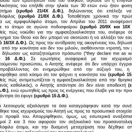
αίσια των ερωτήσεων που του τέθηκαν, δήλωσε ότι η επίγνω
λικότητας του επήλθε στην ηλικία των 30 ετών ενώ ήταν φοιτη
ιστήμιο
(ερυθρό 21/4Χ Δ.Φ.)
, δηλώνοντας ότι επέλεξε να
υλόφιλος
(ερυθρό 21/8Χ Δ.Φ.)
. Τοποθέτησε χρονικά την πρώ
ία ως αμφιφυλόφιλο άτομο, τον Απρίλιο του 2011 αναφέροντ
σε το άτομο σε αγώνα ποδοσφαίρου
(ερυθρό 20/9Χ και 10Χ 
είς πώς νοιώθει για την αμφισεξουαλικότητα του, ανέφερε ότι
ργημα του Θεού και δεν μπορεί να σκοτώσει ή να αλλάξει τον εαυ
ό 16/3Χ Δ.Φ.)
. Ως προς την αντίδραση της οικογένειας του, δήλωσε
 από την κοινότητα και δεν του μιλούν, αισθάνονται ντροπή, τον
ν δήλωσαν ως καταζητούμενο πρόσωπο (“
they
declare
me
as
w
ό 16 Δ.Φ.)
. Σε ερωτήσεις αναφορικά με τον ισχυρισμό
τούμενου προσώπου, ο Αιτητής ανέφερε ότι δεν υπάρχει έγγρα
 προβάλλοντας ότι ενημερώθηκε από την σύζυγό του, η 
ορήθηκε από κόσμο ότι τον ψάχνει η κοινότητα του
(ερυθρό 15
είς πώς αντιμετωπίζεται η αμφισεξουαλικότητα από την θρησκε
ιανός καθολικός), ο Αιτητής απάντησε ότι δεν είναι αποδεκτή
(
.Φ.)
, ενώ ερωτηθείς ως προς τις ενέργειες που έλαβε για την πρ
πάντησε ότι έφυγε
(ερυθρό 15 Δ.Φ.)
.
 λειτουργός αξιολόγησε τα όσα καταγράφηκαν κατά την συνέ
θηκε τους ισχυρισμούς του Αιτητή ως προς τα προσωπικά στοιχεία
ει προφίλ του. Απορρίφθηκαν, όμως, ως εσωτερικά αναξιόπιστ
σμοί 2 και 3 που αφορούν τον σεξουαλικό του προσανατολι
λόφιλο άτομο, και την δυσμενή μεταχείριση που δέχθηκε α