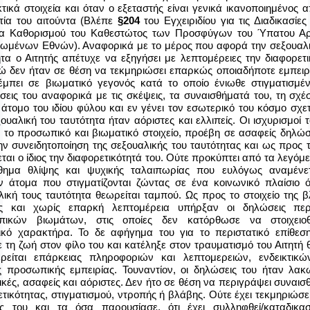
τικά στοιχεία και όταν ο εξεταστής είναι γενικά ικανοποιημένος 
στία του αιτούντα (Βλέπε
§204
του Εγχειριδίου για τις Διαδικασίες
ια Καθορισμού του Καθεστώτος των Προσφύγων του Ύπατου Α
ωμένων Εθνών). Αναφορικά με το μέρος που αφορά την σεξουαλι
ητα ο Αιτητής απέτυχε να εξηγήσει με λεπτομέρειες την διαφορετ
νώ δεν ήταν σε θέση να τεκμηριώσει επαρκώς οποιαδήποτε εμπειρ
μπει σε βιωματικό γεγονός κατά το οποίο ένιωθε στιγματισμέν
σεις του αναφορικά με τις σκέψεις, τα συναισθήματά του, τη σχέ
 άτομο του ιδίου φύλου και εν γένει τον εσωτερικό του κόσμο σχε
ουαλική του ταυτότητα ήταν αόριστες και ελλιπείς. Οι ισχυρισμοί 
ν το προσωπικό και βιωματικό στοιχείο, προέβη σε ασαφείς δηλώσ
ην συνειδητοποίηση της σεξουαλικής του ταυτότητας και ως προς 
ται ο ίδιος την διαφορετικότητά του. Ούτε προκύπτει από τα λεγόμ
θημα θλίψης και ψυχικής ταλαιπωρίας που ευλόγως αναμένε
ν άτομα που στιγματίζονται ζώντας σε ένα κοινωνικό πλαίσιο 
λική τους ταυτότητα θεωρείται ταμπού. Ως προς το στοιχείο της 
ίς και χωρίς επαρκή λεπτομέρεια υπήρξαν οι δηλώσεις πε
πικών βιωμάτων, στις οποίες δεν κατόρθωσε να στοιχειοθ
ικό χαρακτήρα. Το δε αφήγημα του για το περιστατικό επίθεσ
σε τη ζωή στον φίλο του και κατέληξε στον τραυματισμό του Αιτητ
ερείται επάρκειας πληροφοριών και λεπτομερειών, ενδεικτικώ
ς προσωπικής εμπειρίας. Τουναντίον, οι δηλώσεις του ήταν λακω
ικές, ασαφείς και αόριστες. Δεν ήτο σε θέση να περιγράψει συναι
τικότητας, στιγματισμού, ντροπής ή βλάβης. Ούτε έχει τεκμηριώσει
εις του και τα όσα παρουσίασε, ότι έχει συλληφθεί/καταδικασ