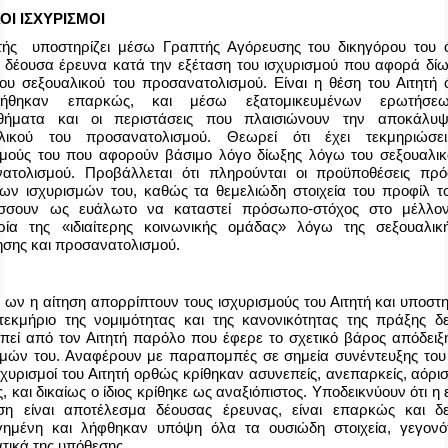
ΟΙ ΙΣΧΥΡΙΣΜΟΙ
τής υποστηρίζει μέσω Γραπτής Αγόρευσης του δικηγόρου του ό
 δέουσα έρευνα κατά την εξέταση του ισχυρισμού που αφορά δίω
ου σεξουαλικού του προσανατολισμού. Είναι η θέση του Αιτητή ό
υνήθηκαν επαρκώς, και μέσω εξατομικευμένων ερωτήσε
σθήματα και οι περιστάσεις που πλαισιώνουν την αποκάλυ
αλικού του προσανατολισμού. Θεωρεί ότι έχει τεκμηριώσε
σμούς του που αφορούν βάσιμο λόγο δίωξης λόγω του σεξουαλικ
νατολισμού.
Προβάλλεται ότι πληρούνται οι προϋποθέσεις πρ
ων ισχυρισμών του, καθώς τα θεμελιώδη στοιχεία του προφίλ το
άσσουν ως ευάλωτο να καταστεί πρόσωπο-στόχος στο μέλλο
ρία της «ιδιαίτερης κοινωνικής ομάδας» λόγω της σεξουαλικ
ησης και προσανατολισμού.
' ων η αίτηση απορρίπτουν τους ισχυρισμούς του Αιτητή και υποστ
 τεκμήριο της νομιμότητας και της κανονικότητας της πράξης δε
πεί από τον Αιτητή παρόλο που έφερε το σχετικό βάρος απόδειξ
σμών του. Αναφέρουν με παραπομπές σε σημεία συνέντευξης του 
ισχυρισμοί του Αιτητή ορθώς κρίθηκαν ασυνεπείς, ανεπαρκείς, αόρισ
ς, και δικαίως ο ίδιος κρίθηκε ως αναξιόπιστος. Υποδεικνύουν ότι η 
η είναι αποτέλεσμα δέουσας έρευνας, είναι επαρκώς και δ
ογημένη και λήφθηκαν υπόψη όλα τα ουσιώδη στοιχεία, γεγονό
τικά της υπόθεσης.