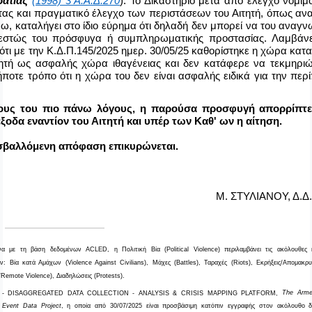
ατίας
(1998) 3 Α.Α.Δ.270
). Το Δικαστήριο μετά από έλεγχο νομιμ
τας και πραγματικό έλεγχο των περιστάσεων του Αιτητή, όπως ανα
ω, καταλήγει στο ίδιο εύρημα ότι δηλαδή δεν μπορεί να του αναγν
εστώς του πρόσφυγα ή συμπληρωματικής προστασίας. Λαμβάνε
ότι με την Κ.Δ.Π.145/2025 ημερ. 30/05/25 καθορίστηκε η χώρα κα
τητή ως ασφαλής χώρα ιθαγένειας και δεν κατάφερε να τεκμηριώ
ήποτε τρόπο ότι η χώρα του δεν είναι ασφαλής ειδικά για την πε
λους του πιο πάνω λόγους, η παρούσα προσφυγή απορρίπτε
έξοδα εναντίον του Αιτητή και υπέρ των Καθ' ων η αίτηση.
βαλλόμενη απόφαση επικυρώνεται.
Μ. ΣΤΥΛΙΑΝΟΥ, Δ.Δ.
α με τη βάση δεδομένων
ACLED,
η Πολιτική Βία (
Political Violence
) περιλαμβάνει τις ακόλουθες 
ν:
Βία κατά Αμάχων (
Violence Against Civilians
)
,
Μάχες
(
Battles
)
,
Ταραχές
(
Riots
)
,
Εκρήξεις/Απομακρ
/Remote Violence
)
,
Διαδηλώσεις (
Protests)
.
-
DISAGGREGATED
DATA
COLLECTION
-
ANALYSIS
&
CRISIS
MAPPING
PLATFORM
,
The
Arm
&
Event
Data
Project
, η οποία από 30/07/2025 είναι προσβάσιμη κατόπιν εγγραφής στον ακόλουθο δ