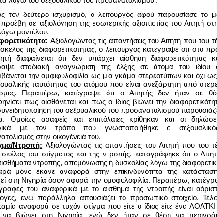
ητα λόγω του σεξουαλικού του προσανατολισμού .
ς τον δεύτερο ισχυρισμό, ο λειτουργός αφού παρουσίασε το μ
 προέβη σε αξιολόγηση της εσωτερικής αξιοπιστίας του Αιτητή στ
 λόγω μοντέλου.
φορετικότητα:
Αξιολογώντας τις απαντήσεις του Αιτητή που του 
 σκέλος της διαφορετικότητας, ο λειτουργός κατέγραψε ότι στο π
τητή διαφαίνεται ότι δεν υπάρχει αίσθηση διαφορετικότητας κ
ραψε σταδιακή αναγνώριση της έλξης σε άτομα του ιδίου 
μβάνεται την αμφιφυλοφιλία ως μια γκάμα στερεοτύπων και όχι ως
ξουαλικής ταυτότητας του ατόμου που είναι ανεξάρτητη από στερ
ρμες. Περαιτέρω, κατέγραψε ότι ο Αιτητής δεν ήταν σε θ
ηνίσει πως αισθάνεται και πως ο ίδιος βιώνει την διαφορετικότητ
συνειδητοποίηση του σεξουαλικού του προσανατολισμού παρουσιάζε
α. Ομοίως ασαφείς και επιπόλαιες κρίθηκαν και οι δηλώσε
ρικά με τον τρόπο που γνωστοποιήθηκε ο σεξουαλικό
ατολισμός στην οικογένειά του.
γμα/Ντροπή:
Αξιολογώντας τις απαντήσεις του Αιτητή που του τ
 σκέλος του στίγματος και της ντροπής, καταγράφηκε ότι ο Αιτητ
 αισθήματα ντροπής, απομόνωσης ή δυσκολίας λόγω της διαφορετικ
αρά μόνο έκανε αναφορά στην επικινδυνότητα της κατάστασ
τεί στη Νιγηρία όσον αφορά την ομοφυλοφιλία. Περαιτέρω, κατέγρα
ιγραφές του αναφορικά με το αίσθημα της ντροπής είναι αόριστ
λογες, ενώ παράλληλα απουσιάζει το προσωπικό στοιχείο. Τέλο
καμία αναφορά σε τυχόν στίγμα που είτε ο ίδιος είτε ένα ΛΟΑΤΚΙ
 να βιώνει στη Νιγηρία, ενώ δεν ήταν σε θέση να περιγρά