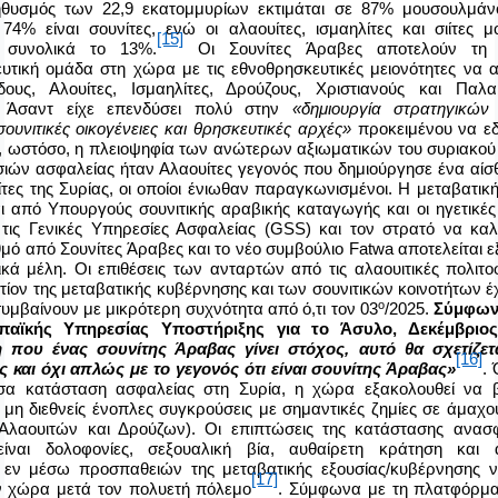
υσμός των 22,9 εκατομμυρίων εκτιμάται σε 87% μουσουλμάν
74% είναι σουνίτες, ενώ οι αλαουίτες, ισμαηλίτες και σιίτες 
[15]
 συνολικά το 13%.
O
ι Σουνίτες Άραβες αποτελούν τη 
υτική ομάδα στη χώρα με τις εθνοθρησκευτικές μειονότητες να 
υς, Αλουίτες, Ισμαηλίτες, Δρούζους, Χριστιανούς και Παλαι
 Άσαντ είχε επενδύσει πολύ στην
«δημιουργία στρατηγικώ
ουνιτικές οικογένειες και θρησκευτικές αρχές»
προκειμένου να εδ
ς, ωστόσο, η πλειοψηφία των ανώτερων αξιωματικών του συριακού
ιών ασφαλείας ήταν Αλαουίτες γεγονός που δημιούργησε ένα αίσ
ίτες της Συρίας, οι οποίοι ένιωθαν παραγκωνισμένοι. Η μεταβατι
αι από Υπουργούς σουνιτικής αραβικής καταγωγής και οι ηγετικές
 τις Γενικές Υπηρεσίες Ασφαλείας (
GSS
) και τον στρατό να καλ
μό από Σουνίτες Άραβες και το νέο συμβούλιο
Fatwa
αποτελείται 
ικά μέλη. Οι επιθέσεις των ανταρτών από τις αλαουιτικές πολιτ
τίον της μεταβατικής κυβέρνησης και των σουνιτικών κοινοτήτων έ
ο
υμβαίνουν με μικρότερη συχνότητα από ό,τι τον 03
/2025.
Σύμφων
παϊκής Υπηρεσίας Υποστήριξης για το Άσυλο, Δεκέμβριο
 που ένας σουνίτης Άραβας γίνει στόχος, αυτό θα σχετίζετ
[16]
ς και όχι απλώς με το γεγονός ότι είναι σουνίτης Άραβας»
.
σα κατάσταση ασφαλείας στη Συρία, η χώρα εξακολουθεί να β
ι μη διεθνείς ένοπλες συγκρούσεις με σημαντικές ζημίες σε άμαχου
 Αλαουιτών και Δρούζων). Οι επιπτώσεις της κατάστασης ανασ
 είναι δολοφονίες, σεξουαλική βία, αυθαίρετη κράτηση και 
 εν μέσω προσπαθειών της μεταβατικής εξουσίας/κυβέρνησης ν
[17]
ν χώρα μετά τον πολυετή πόλεμο
. Σύμφωνα με τη πλατφόρμ