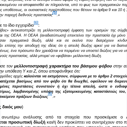
ροκει­μένου να αποφασισθεί αν πληρούνται, υπό το φως των πραγματικών πε
ς υποθέσεως, οι ουσιαστικές προϋποθέσεις που θέτουν τα άρθρα 9 και 10 ή 
[5]
την παροχή διεθνούς προστασίας
.»
[6]
το ίδιο εγχειρίδιο
:
βος» αντικατοπτρίζει τη μελλοντοστραφή έμφαση των ορισμών της σύμβ
αι της ΟΕΑΑ. Η ΟΕΑΑ (αναδιατύπωση) επεκτείνει την προστασία όχι μόν
σαν πραγματικά δίωξη, αλλά και σε εκείνα που διατρέχουν κίνδυ
ζει επίσης την αποδοχή της ιδέας ότι η απειλή δίωξης αρκεί για να διαπι
ένως, ένα πρόσωπο δεν χρειάζεται να περιμένει να υποστεί διώξεις για να υ
νούς προστασίας, αλλά μπορεί να «φοβάται» μελλοντική δίωξη.
ισε τον
μελλοντοστραφή χαρακτήρα του βάσιμου φόβου
στην 
ην υπόθεση Y και Z, όπου αποφάνθηκε ότι:
 αρμόδιες αρχές
καλούνται να εκτιμήσουν, σύμφωνα με το άρθρο 2 στοιχείο
κατέχεται βασίμως από τον φόβο ότι θα διωχθεί, οφείλουν να διερευ
τημένες περιστάσεις συνιστούν ή όχι τέτοια απειλή, ώστε ο ενδια
σίμως, λαμβανομένης υπόψη της εξατομικευμένης καταστάσεώς του, 
[8]
τικείμενο πράξεων διώξεως
.
»
ς δικός μου
)
ς ανωτέρω ανάλυσης από τα στοιχεία που προσκόμισε ο 
εται προσωπική δίωξή
και/ή δεν προκύπτει να συντρέχουν στο 