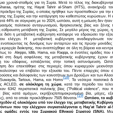
μια χρονιά-σταθμός για τη Συρία. Μετά το τέλος της διακυβέρνη
Sharaa
, ηγέτης της
Hayat
Tahrir
al
-
Sham
(
HTS
), ανακήρυξε το
 πρόεδρο της Συρίας, ο οποίος ηγήθηκε των προσπαθειών για την 
έσης της Συρίας και την κατάργηση του καθεστώτος κυρώσεων. Η 
ατά 44% σε σύγκριση με το 2024, ωστόσο, αυτή η μείωση δεν ήτα
υασμός πολιτικού ανταγωνισμού, θρησκευτικής βίας και ξένης
 εύθραυστη μετάβαση της Συρίας. Σε μεγάλο μέρος της χώρας, η
κε διότι η μεταβατική κυβέρνηση κατάφερε να εδραιώσει την εξου
που ελέγχει. Η μεταβατική κυβέρνηση αναδιοργάνωσε τον
 ενοποιώντας τις δυνάμεις των ανταρτών και τις πρώην μονάδες
 ιεραρχία διοίκησης, που αναπτύχθηκε σε όλη τη βόρεια και κεντρι
όπως το
Aleppo
,
Idlib
,
Hama
, και
Raqqa
, οι ένοπλες ομάδες που 
εί στη δομή ασφάλειας της μεταβατικής κυβέρνησης έχουν α
η του εδάφους, εστιάζοντας στην τοπική αστυνόμευση. Ωστ
ηση δεν επεκτάθηκε στις περιοχές όπου κυριαρχούν μειονότητ
κολεύτηκε να επιβάλει την εξουσία του. Πέντε επαρχίες όπου 
ρούσεις και δολοφονίες των κοινοτήτων των Δρούζων και των Αλαου
[18]
-
Suwayda
,
Tartous
,
Hama
, και
Homs
. Τα νεότερα ποσοτικά δ
ας
ACLED
,
σε ολόκληρη τη χώρα
,
κατά την περίοδο του τελε
καν
6342
περιστατικά πολιτικής βίας ("
Political
violence
", που π
ά βίας κατά αμάχων, εκρήξεις/απομακρυσμένη βία, μάχες, εξε
[19]
ες), από τα οποία προκλήθηκαν
7505 θάνατοι.
Ωστόσο, το κυβ
σχεδόν εξ ολοκλήρου υπό τον έλεγχο της μεταβατικής Κυβέρνη
όντων που την ελέγχουν συγκαταλέγονται η
Hay
’
at
Tahrir
al
-
ες ομάδες εντός του Συριακού Εθνικού Στρατού (
SNA
).
Μερι