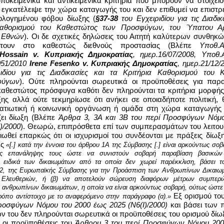
υποκειμενικά και αντικειμενικά κριτήρια που μπορούν να στοιχει
ι εγκατέλειψε την χώρα καταγωγής του και δεν επιθυμεί να επιστρ
ολογημένου φόβου δίωξης (
§37-38
του Εγχειριδίου για τις Διαδικ
Καθορισμού του Καθεστώτος των Προσφύγων, του Ύπατου Α
 Εθνών
). Οι δε σχετικές δηλώσεις του Αιτητή καλύτερων συνθηκ
πτουν στο καθεστώς διεθνούς προστασίας (Βλέπε
Υποθ.Αρ
Hossain v
. Κυπριακής Δημοκρατίας
, ημερ.16/07/2008, Υποθ.
051/2010
Irene
Fesenko
v
. Κυπριακής Δημοκρατίας
, ημερ.21/12/
ιδίου
για τις Διαδικασίες και τα Κριτήρια Καθορισμού του 
φύγων
). Ούτε πληρούνται σωρευτικά οι προϋποθέσεις για πα
καθεστώτος πρόσφυγα καθότι δεν πληρούνται τα κριτήρια μορφής
ης αλλά ούτε τεκμηρίωσε ότι ανήκει σε οποιαδήποτε πολιτική, 
ρατιωτική ή κοινωνική οργάνωση ή ομάδα στη χώρα καταγωγής
ζει δίωξη (Βλέπε
Άρθρα 3, 3Α και 3Β του περί Προσφύγων Νόμ
Ι)/2000
). Θεωρώ, επιπρόσθετα επί των συμπερασμάτων του λειτου
ριωθεί επαρκώς ότι οι ισχυρισμοί του συνδέονται με πράξεις δίω
ες
«[.]
κατά την έννοια του άρθρου 1Α της Σύμβασης
[.] είναι αρκούντως σο
ς επανάληψης τους ώστε να συνιστούν σοβαρή παραβίαση βασικών
, ειδικά των δικαιωμάτων από τα οποία δεν χωρεί παρέκκλιση, βάσει 
2, της Ευρωπαϊκής Σύμβασης για την Προάσπιση των Ανθρωπίνων Δικαιω
Ελευθεριών, ή
(β) να αποτελούν σώρευση διαφόρων μέτρων συμπερι
ανθρωπίνων δικαιωμάτων, η οποία να είναι αρκούντως σοβαρή, ούτως ώστε ν
Εξ ορισμού το
ρόπο αντίστοιχο με το αναφερόμενο στην παράγραφο (α).»
ροσφύγων Νόμου του 2000 έως 2025 (Ν6(Ι)/2000)
και βάσει των
ν του δεν πληρούνται σωρευτικά οι προϋποθέσεις του ορισμού δίωξ
 οι προϋποθέσεις του
Άρθρου 3 του περί Προσφύγων Νόμου 200