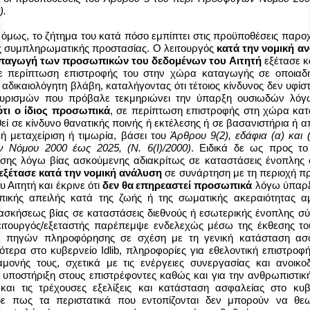
).
 όμως, το ζήτημα του κατά πόσο εμπίπτει στις προϋποθέσεις παρο
 συμπληρωματικής προστασίας. Ο λειτουργός
κατά την νομική α
υπαγωγή των προσωπικών του δεδομένων του Αιτητή
εξέτασε κ
ε περίπτωση επιστροφής του στην χώρα καταγωγής σε οποιαδή
αδικαιολόγητη βλάβη, καταλήγοντας ότι τέτοιος κίνδυνος δεν υφίστ
χυρισμών που πρόβαλε τεκμηριώνει την ύπαρξη ουσιωδών λό
ότι ο ίδιος προσωπικά
, σε περίπτωση επιστροφής στη χώρα κατ
εί σε κίνδυνο θανατικής ποινής ή εκτέλεσης ή σε βασανιστήρια ή
κή μεταχείριση ή τιμωρία, βάσει του
Άρθρου 9(2), εδάφια (α) και (
ν Νόμου
2000 έως 2025, (Ν. 6(Ι)/2000)
. Ειδικά δε ως προς το
υσης λόγω βίας ασκούμενης αδιακρίτως σε καταστάσεις ένοπλης 
εξέτασε κατά την νομική ανάλυση
σε συνάρτηση με τη περιοχή π
υ Αιτητή και έκρινε ότι
δεν θα
επηρεαστεί προσωπικά
λόγω ύπαρξ
πικής απειλής κατά της ζωής ή της σωματικής ακεραιότητας 
 ασκήσεως βίας σε καταστάσεις διεθνούς ή εσωτερικής ένοπλης σ
ειτουργός/εξεταστής παρέπεμψε ενδελεχώς μέσω της έκθεσης το
ν πηγών πληροφόρησης σε σχέση με τη γενική κατάσταση ασ
ικότερα στο κυβερνείο
Idlib
, πληροφορίες για εθελοντική επιστροφ
αμονής τους, σχετικά με τις ενέργειες συνεργασίας και ανοικο
 υποστήριξη στους επιστρέφοντες καθώς και για την ανθρωπιστι
και τις τρέχουσες εξελίξεις και κατάσταση ασφαλείας στο
κυ
δε πως τα περιστατικά που εντοπίζονται δεν μπορούν να θ