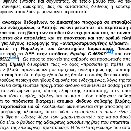
ά υψηλής έντασης και συχνότητας, σε τέτοιο βαθμό που να τεκμ
 συνθήκες αδιάκριτης βίας σε καταστάσεις διεθνούς ή εσωτερ
εφόσον αποτελούν μεμονωμένα περιστατικά.
 ανωτέρω δεδομένων, το Δικαστήριο προχωρά σε επαναξιο
που ενδεχομένως ο Αιτητής να αντιμετωπίσει σε περίπτωση
ώρα του, στη βάση των αποδεκτών ισχυρισμών του, σε συνάρ
ριστατικών ασφαλείας και σε συσχέτιση και τον αριθμό πλ
- για λόγους εφαρμογής της
«αναπροσαρμοσμένης κλίμακας»
 από τη Νομολογία του Δικαστηρίου Ευρωπαϊκής Ένωσ
[11]
ηκε από το ΔΕΕ στην υπόθεση
Elgafaji
C
-465/07
και στ
[12]
85/12
).
Ως προς το στοιχείο της σοβαρής και προσωπικής απε
φαση
Elgafaji
διευκρίνισε πως «
ο όρος «προσωπική» πρέπει να
ων βλάβη προξενούμενη σε αμάχους, ανεξαρτήτως της ταυτότητ
να
εκτιμάται ότι ο άμαχος
/αιτούντας άσυλο
ο οποίος θα επιστρέψε
ολούθως περιοχή συνήθους διαμονής του
ενδεχομένως, λόγω της πα
κεί θα αντιμετωπίσει
πραγματικό κίνδυνο να εκτεθεί σε σοβαρή απε
ο
το ενδεχόμενο μιας τέτοιας εξαιρετικής κατάστασης
, στην οπο
ίναι τόσο υψηλός
,
αξιολογείται το κατά πόσο
υπάρχουν σοβαρ
ότι
το πρόσωπο διατρέχει ατομικό κίνδυνο σοβαρής βλάβης,
τοχοποιείται ειδικά
.
Ακολούθως, διατυπώνεται στην απόφαση ότι
μοζόμενης κλίμακας,
όπου
:
«όσο περισσότερο ο αιτών είναι
ότι θίγεται ειδικώς λόγω των χαρακτηριστικών της καταστάσεώ
θα είναι ο βαθμός της αδιακρίτως ασκούμενης βίας που απαιτείται
τύχει της επικουρικής προστασίας
»
. Η δε
«εξατομίκευση»
που απαιτ