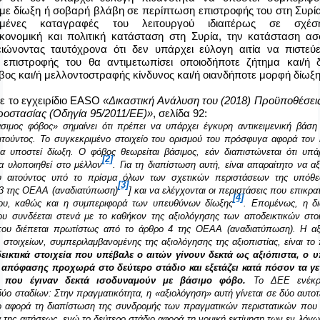
 με δίωξη ή σοβαρή βλάβη σε περίπτωση επιστροφής του στη Συρ
αμένες καταγραφές του λειτουργού ιδιαιτέρως σε σχ
ικονομική και πολιτική κατάσταση στη Συρία, την κατάσταση ασ
ώνοντας ταυτόχρονα ότι δεν υπάρχει εύλογη αιτία να πιστεύ
επιστροφής του θα αντιμετωπίσει οποιοδήποτε ζήτημα και/ή 
βος και/ή μελλοντοστραφής κίνδυνος και/ή οιανδήποτε μορφή δίωξη
 το εγχειρίδιο
EASO
«Δικαστική Ανάλυση του (2018) Προϋποθέσε
ροστασίας (Οδηγία 95/2011/ΕΕ)»
, σελίδα 92:
σιμος φόβος» σημαίνει ότι πρέπει να υπάρχει έγκυρη αντικειμενική βάση
ιτούντος. Το συγκεκριμένο στοιχείο του ορισμού του πρόσφυγα αφορά τον 
α υπο­στεί δίωξη. Ο φόβος θεωρείται βάσιμος, εάν διαπιστώνεται ότι υπά
[2]
α υλοποιηθεί στο μέλλον
. Για τη διαπίστωση αυτή, είναι απαραίτητο να αξ
υ αιτούντος υπό το πρί­σμα όλων των σχετικών περιστάσεων της υπόθε
[3]
3 της ΟΕΑΑ (αναδιατύπωση)
] και να ελέγχονται οι περιστάσεις που επικρ
[4]
ου, καθώς και η συμπεριφορά των υπευθύνων δίωξης
. Επομένως, η δ
υ συνδέεται στενά με το καθήκον της αξιολόγησης των αποδεικτικών στοι
 που διέπεται πρωτίστως από το άρθρο 4 της ΟΕΑΑ (αναδιατύπωση). Η α
 στοιχείων, συμπεριλαμβανομένης της αξιολόγησης της αξιοπιστίας, είναι το
εικτικά στοιχεία που υπέβαλε ο αιτών γίνουν δεκτά ως αξιόπιστα, ο 
 απόφασης προχωρά στο δεύτερο στάδιο και εξετάζει κατά πόσον τα γε
ς που έγιναν δεκτά ισοδυναμούν με βάσιμο φόβο.
Το ΔΕΕ ενέκρι
ύο σταδίων:
Στην πραγματικότητα, η «αξιολόγηση» αυτή γίνεται σε δύο αυτοτ
ο αφορά τη διαπίστωση της συνδρομής των πραγματικών περιστατικών που
α της αιτή­σεως, ενώ το δεύτερο στάδιο αφορά τη νομική εκτίμηση των εν λόγ