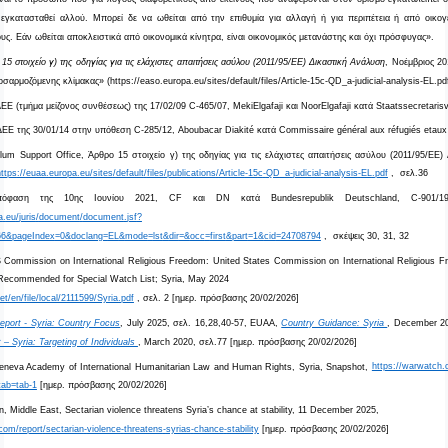
εγκατασταθεί αλλού. Μπορεί δε να ωθείται από την επιθυμία για αλλαγή ή για περιπέτεια ή από οικογ
. Εάν ωθείται αποκλειστικά από οικονομικά κίνητρα, είναι οικονομικός μετανάστης και όχι
πρόσφυγας».
15 στοιχείο γ) της οδηγίας για τις ελάχιστες απαιτήσεις ασύλου (2011/95/ΕΕ) Δικαστική Ανάλυση
, Νοέμβριος 20
οσαρμοζόμενης κλίμακας» (
https
://
easo
.
europa
.
eu
/
sites
/
default
/
files
/
Article
-15
c
-
QD
_
a
-
judicial
-
analysis
-
EL
.
pd
ΕΕ (τμήμα μείζονος συνθέσεως) της 17/02/09
C
-465/07,
MekiElgafaji
και
NoorElgafaji
κατά
Staatssecretarisv
ΔΕΕ της 30/01/14 στην υπόθεση
C
-285/12,
Aboubacar
Diakit
é κατά
Commissaire
g
é
n
é
ral
aux
r
é
fugi
é
s
etaux
lum
Support
Office
, Άρθρο 15 στοιχείο γ) της οδηγίας για τις ελάχιστες απαιτήσεις ασύλου (2011/95/ΕΕ)
https
://
euaa
.
europa
.
eu
/
sites
/
default
/
files
/
publications
/
Article
-15
c
-
QD
_
a
-
judicial
-
analysis
-
EL
.
pdf
, σελ.36
πόφαση της 10ης
Ιουνίου 2021,
CF
και
DN
κατά
Bundesrepublik
Deutschland
,
C
-901/
a
.
eu
/
juris
/
document
/
document
.
jsf
?
66&
pageIndex
=0&
doclang
=
EL
&
mode
=
lst
&
dir
=&
occ
=
first
&
part
=1&
cid
=24708794
, σκέψεις
30, 31, 32
ommission on International Religious Freedom: United States Commission on International Religious F
ecommended for Special Watch List; Syria, May 2024
t/en/file/local/2111599/Syria.pdf
,
σελ
. 2 [
ημερ
.
πρόσβασης
2
0
/0
2
/2026]
port - Syria: Country Focus
, July 2025,
σελ
. 16,28,40-57, EUAA,
Country Guidance: Syria
, December 2
– Syria: Targeting of Individuals
, March 2020,
σελ
.77 [
ημερ
.
πρόσβασης
2
0
/0
2
/2026]
eva Academy of International Humanitarian Law and Human Rights, Syria, Snapshot,
https://warwatch.
?tab=tab-1
[
ημερ
.
πρόσβασης
2
0
/0
2
/2026]
 Middle East, Sectarian violence threatens Syria’s chance at stability, 11 December 2025,
com
/
report
/
sectarian
-
violence
-
threatens
-
syrias
-
chance
-
stability
[ημερ. πρόσβασης 20/02/2026]