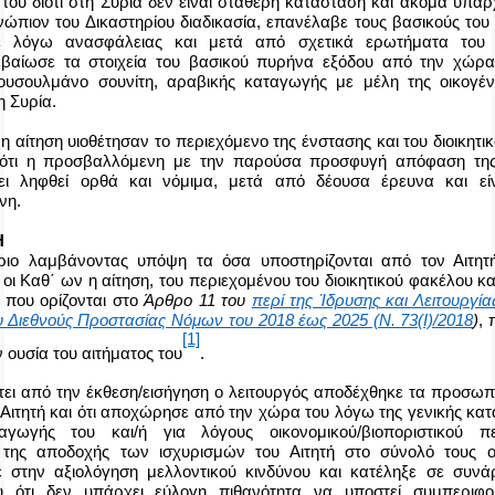
του διότι στη Συρία δεν είναι σταθερή κατάσταση και ακόμα υπάρ
νώπιον του Δικαστηρίου διαδικασία, επανέλαβε τους βασικούς του
γε λόγω ανασφάλειας και μετά από σχετικά ερωτήματα του 
βαίωσε τα στοιχεία του βασικού πυρήνα εξόδου από την χώρα 
ουσουλμάνο σουνίτη, αραβικής καταγωγής με μέλη της οικογέν
η Συρία.
η αίτηση υιοθέτησαν το περιεχόμενο της ένστασης και του διοικητι
ς ότι η προσβαλλόμενη με την παρούσα προσφυγή απόφαση τη
ει ληφθεί ορθά και νόμιμα, μετά από δέουσα έρευνα και εί
νη.
Η
ριο λαμβάνοντας υπόψη τα όσα υποστηρίζονται από τον Αιτητ
οι Καθ΄ ων η αίτηση, του περιεχομένου του διοικητικού φακέλου κ
ς που ορίζονται στο
Άρθρο 11 του
περί της Ίδρυσης και Λειτουργίας
υ Διεθνούς Προστασίας Νόμων του 2018 έως 2025 (Ν. 73(I)/2018
)
,
[1]
ν ουσία του αιτήματος του
.
ει από την έκθεση/εισήγηση ο λειτουργός αποδέχθηκε τα προσωπι
 Αιτητή και ότι αποχώρησε από την χώρα του λόγω της γενικής κα
γωγής του και/ή για λόγους οικονομικού/βιοποριστικού πε
 της αποδοχής των ισχυρισμών του Αιτητή στο σύνολό τους ο
στην αξιολόγηση μελλοντικού κινδύνου και κατέληξε σε συνά
υ ότι
δεν υπάρχει εύλογη πιθανότητα να υποστεί συμπεριφ