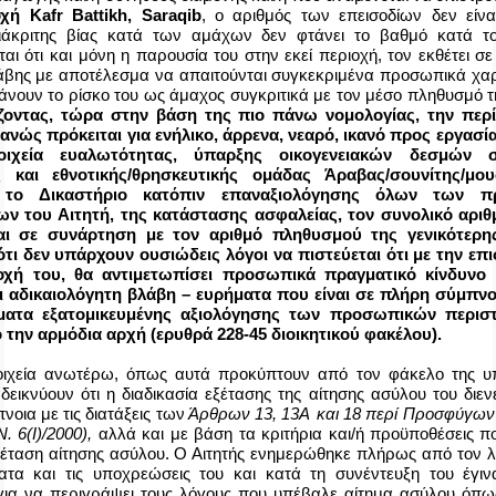
οχή
Kafr
Battikh
,
Saraqib
, ο αριθμός των επεισοδίων δεν είνα
ιάκριτης βίας κατά των αμάχων δεν φτάνει το βαθμό κατά τ
αι ότι και μόνη η παρουσία του στην εκεί περιοχή, τον εκθέτει σ
άβης με αποτέλεσμα να απαιτούνται συγκεκριμένα προσωπικά χαρ
άνουν το ρίσκο του ως άμαχος συγκριτικά με τον μέσο πληθυσμό τ
οντας, τώρα στην βάση της πιο πάνω νομολογίας, την περ
ανώς πρόκειται για ενήλικο, άρρενα, νεαρό, ικανό προς εργασ
οιχεία ευαλωτότητας, ύπαρξης οικογενειακών δεσμών
 και εθνοτικής/θρησκευτικής ομάδας Άραβας/σουνίτης/μου
 το Δικαστήριο κατόπιν επαναξιολόγησης όλων των π
ων του Αιτητή, της κατάστασης ασφαλείας, τον συνολικό αρι
ι σε συνάρτηση με τον αριθμό πληθυσμού της γενικότερης
ότι δεν υπάρχουν ουσιώδεις λόγοι να πιστεύεται ότι με την επ
οχή του, θα αντιμετωπίσει προσωπικά πραγματικό κίνδυνο 
 αδικαιολόγητη βλάβη – ευρήματα που είναι σε πλήρη σύμπνοι
ατα εξατομικευμένης αξιολόγησης των προσωπικών περισ
 την αρμόδια αρχή (ερυθρά 228-45 διοικητικού φακέλου).
οιχεία ανωτέρω, όπως αυτά προκύπτουν από τον φάκελο της υ
αδεικνύουν ότι η διαδικασία εξέτασης της αίτησης ασύλου του διε
οια με τις διατάξεις των
Άρθρων 13, 13Α
και 18 περί Προσφύγων
. 6(Ι)/2000),
αλλά και με βάση τα κριτήρια και/ή προϋποθέσεις π
ξέταση αίτησης ασύλου. Ο Αιτητής ενημερώθηκε πλήρως από τον λ
ατα και τις υποχρεώσεις του και κατά τη συνέντευξη του έγιν
για να περιγράψει τους λόγους που υπέβαλε αίτημα ασύλου όπως