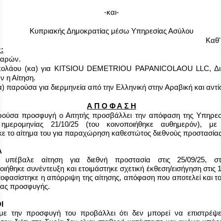
-και-
Κυπριακής Δημοκρατίας μέσω Υπηρεσίας Ασύλου
Καθ'
:
Παρών.
κολάου (κα) για
KITSIOU
DEMETRIOU
PAPANICOLAOU
LLC
, Δ
ν η Αίτηση.
) παρούσα για διερμηνεία από την Ελληνική στην Αραβική και αντ
Α Π Ο Φ Α Σ Η
ούσα προσφυγή ο Αιτητής προσβάλλει την απόφαση της Υπηρεσ
 ημερομηνίας 21/10/25 (του κοινοποιήθηκε αυθημερόν), με
ε το αίτημα του για παραχώρηση καθεστώτος διεθνούς προστασίας
Α
 υπέβαλε αίτηση για διεθνή προστασία στις 25/09/25, στι
ήθηκε συνέντευξη και ετοιμάστηκε σχετική έκθεση/εισήγηση στις 13
ποφασίστηκε η απόρριψη της αίτησης, απόφαση που αποτελεί και το
ας προσφυγής.
Ι
 με την προσφυγή του προβάλλει ότι δεν μπορεί να επιστρέψ