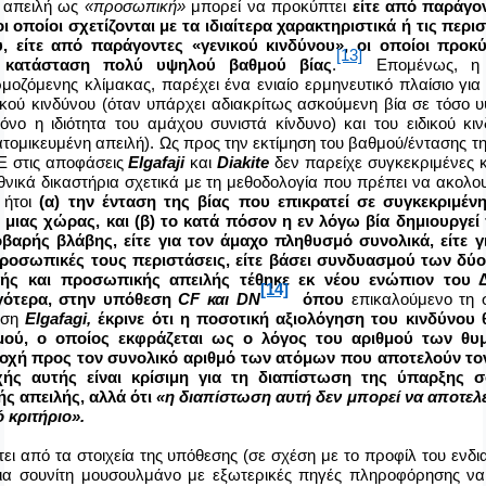
 απειλή ως
«προσωπική»
μπορεί να προκύπτει
είτε από παράγον
οι οποίοι σχετίζονται με τα ιδιαίτερα χαρακτηριστικά ή τις περι
, είτε
από παράγοντες
«γενικού κινδύνου», οι οποίοι προ
[13]
κή κατάσταση πολύ υψηλού βαθμού βίας
.
Επομένως, η
μοζόμενης κλίμακας,
παρέχει ένα ενιαίο ερμηνευτικό πλαίσιο για
ικού κινδύνου (όταν υπάρχει αδιακρίτως ασκούμενη βία σε τόσο
όνο η ιδιότητα του αμάχου συνιστά κίνδυνο) και του ειδικού κι
ατομικευμένη απειλή).
Ως προς την εκτίμηση του βαθμού/έντασης τη
Ε στις
αποφάσεις
Elgafaji
και
Diakite
δεν παρείχε συγκεκριμένες 
θνικά δικαστήρια
σχετικά με τη μεθοδολογία που πρέπει να ακολο
ήτοι
(
α) την ένταση της βίας που επικρατεί σε συγκεκριμέν
 μιας χώρας, και
(
β) το κατά πόσον η εν λόγω βία δημιουργεί
βαρής βλάβης, είτε για τον άμαχο πληθυσμό συνολικά, είτε γ
ροσωπικές τους περιστάσεις, είτε βάσει συνδυασμού των δύο
ής και προσωπικής απειλής τέθηκε εκ νέου ενώπιον του 
[14]
γότερα, στην υπόθεση
CF και DN
όπου
επικαλούμενο τη 
εση
Elgafagi
,
έκρινε ότι η ποσοτική αξιολόγηση του κινδύνου 
μού, ο οποίος εκφράζεται ως ο λόγος του αριθμού των θυ
ριοχή προς τον συνολικό αριθμό των ατόμων που αποτελούν τ
χής αυτής είναι κρίσιμη για τη διαπίστωση της ύπαρξης σ
ς απειλής, αλλά ότι
«η διαπίστωση αυτή δεν μπορεί να αποτελέ
ό κριτήριο
»
.
ει από τα στοιχεία της υπόθεσης (σε σχέση με το προφίλ του ενδ
για σουνίτη μουσουλμάνο με εξωτερικές πηγές πληροφόρησης ν