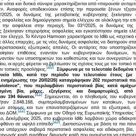
τα νότια και δυτικά σύνορα χαρακτηρίζονται από
«παρουσία ανταρτ
ς»
. Αναφορές υποδεικνύουν επίσης την παρουσία ξένων τζιχαντ
υ
/2025, οι δυνάμεις της μεταβατικής κυβέρνησης ξεκίνησαν 
ις ασφαλείας και δημιούργησαν σημεία ελέγχου σε ολόκληρη την επ
ο
ν την ασφάλεια στην περιοχή. Τον 03
/2025, οι δυνάμεις της
 ξεκίνησαν επιχειρήσεις ασφαλείας και εγκατέστησαν σημεία ελ
 τον έλεγχο. Το Κέντρο
Harmoon
χαρακτήρισε το
Idlib
ως «σχετικά 
 άλλες επαρχίες, με τις νέες δυνάμεις ασφαλείας να διατηρούν στ
εριστασιακές εξωτερικές απειλές. Οι αντάρτες που υποστηρίζου
οίησαν επιθέσεις εναντίον των κυβερνητικών δυνάμεων, π
εναντίον των υποστηρικτών του καθεστώτος και των συνεργατών τ
ου, οι αρχές φέρεται να βελτίωσαν τις σχέσεις τους με τον τοπικό 
[20]
αν τοπικές προσλήψεις.
Σύμφωνα με τα τελευταία δεδομένα
ρνείο
Idlib
, κατά την περίοδο του τελευταίου έτους (με 
ς ενημέρωσης την
20/02/26) καταγράφηκαν
202
περιστατικά πολ
violence
", που περιλαμβάνει περιστατικά βίας κατά αμάχων
σμένη βία, μάχες, εξεγέρσεις και διαμαρτυρίες), απ
[21]
καν
194 θάνατοι.
Σημειώνεται, ότι ο πληθυσμός του κυβερν
 ήταν 2.848.168, συμπεριλαμβανομένων των κατοίκων, των
νων ατόμων και των επαναπατριζόμενων από το εξωτερικό, 
[22]
 του ΔΟΜ.
Σύμφωνα με τον Οδηγό της Ευρωπαϊκής Υπηρεσίας 
λο, Δεκέμβριος 2025, στο κυβερνείο
Idlib
λαμβάνει χώρα αδιάκριτη
[23]
φθάνει σε υψηλό επίπεδο
. Διαπιστώνεται, με βάση τα πιο πά
ρα υπάρχουν σοβαρά περιστατικά ασφαλείας και αδιάκριτη βία,
αγωγής και/ή συνήθους διαμονής και/ή που αναμένεται να επιστρέψ