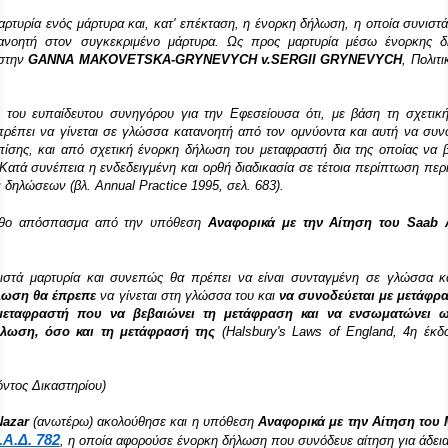
μαρτυρία ενός μάρτυρα και, κατ' επέκταση, η ένορκη δήλωση, η οποία συνιστ
ανοητή στον συγκεκριμένο μάρτυρα. Ως προς μαρτυρία μέσω ένορκης δ
 στην
GANNA MAKOVETSKA-GRYNEVYCH v.SERGII GRYNEVYCH
, Πολιτ
 του ευπαίδευτου συνηγόρου για την Εφεσείουσα ότι, με βάση τη σχετική
έπει να γίνεται σε γλώσσα κατανοητή από τον ομνύοντα και αυτή να συν
πίσης, και από σχετική ένορκη δήλωση του μεταφραστή δια της οποίας να β
Κατά συνέπεια η ενδεδειγμένη και ορθή διαδικασία σε τέτοια περίπτωση περι
δηλώσεων (βλ. Annual Practice 1995, σελ. 683).
λουθο απόσπασμα από την υπόθεση
Αναφορικά με την Αίτηση του
Saab
στά μαρτυρία και συνεπώς θα πρέπει να είναι συνταγμένη σε γλώσσα κ
λωση θα έπρεπε
να γίνεται στη γλώσσα του και
να συνοδεύεται με μετάφρα
εταφραστή που να βεβαιώνει τη μετάφραση και να ενσωματώνει ω
λωση, όσο και τη μετάφρασή της
(Halsbury's Laws of England, 4η έκδ
όντος Δικαστηρίου)
Nazar
(ανωτέρω) ακολούθησε και η υπόθεση
Αναφορικά με την Αίτηση του 
.Α.Δ. 782
, η οποία αφορούσε ένορκη δήλωση που συνόδευε αίτηση για άδεια