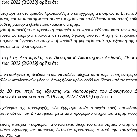
 έως 2022 (3/2019)
ορίζει ότι:
καταχωρείται στο αρμόδιο Πρωτοκολλητείο με έγγραφη αίτηση, ως το Έντυπο
αση και τα υποστηρικτικά αυτής στοιχεία που επιδόθηκαν στον αιτητή καθ
όσθετη μαρτυρία ήθελε προσκομίσει ο αιτητής.
χεία ή οποιαδήποτε πρόσθετη μαρτυρία που προσκομίζονται κατά την κατ
τονται ως τεκμήρια, ανάλογα, σε ένορκη δήλωση από τον Αιτητή. Ο ενόρκως δ
στηκαν τα έγγραφα ή στοιχεία ή πρόσθετη μαρτυρία κατά την εξέταση της
υς με τα επίδικα θέματα.
»
περί τις Λειτουργίας του Διοικητικού Δικαστηρίου Διεθνούς Προσ
9
έως 2022 (3/2019)
ορίζει ότι:
αι να καθορίζει τη διαδικασία και να εκδίδει οδηγίες κατά περίπτωση αναφορ
άλλων αποδεικτικών μέσων, όπως ήθελε κρίνει ορθό και δίκαιο υπό τις περισ
μός
10 του περί τις Ίδρυσης και Λειτουργίας του Διοικητικού Δ
τικών Κανονισμού του 2019
έως 2022 (3/2019)
ορίζει ότι:
ταχώρηση της προσφυγής, νέα έγγραφα και/ή στοιχεία και/ή οποιαδήπ
όπιν άδειας του Δικαστηρίου, μετά από προφορικό αίτημα του αιτητή, νοου
γραφα ή στοιχεία ή μαρτυρία, τα οποία άνευ δικής του υπαιτιότητας, ο αιτητή
τάδιο εξέτασης της αιτήσεως διεθνούς προστασίας ή κατά την καταχώρ
ό 3(β), και