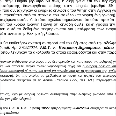
ταν στην
Lingala
(
ερυθρό 50 ΔΦ
), η διερμηνεία επί του περιεχ
ς απόφασης διενεργήθηκε επίσης στην
Lingala
(
ερυθρό 89
γοι που συντάχθηκαν οι ένορκες δηλώσεις του Αιτητή στην Αγγλική γ
αι προκύπτει από τα στοιχεία του φακέλου περιορισμένη γνώση)
ριεχόμενο αυτής. Υπό τύπο σχολίου σημειώνεται ότι ούτε προκύπτ
ση του κύριου Ιωάννη Γιάννη ότι δηλαδή ομιλεί και/ή γράφει την
ου αυτό το δεδομένο τεκμηριώνεται για μετάφραση των ένορ
νάπτονται στην Ελληνική γλώσσα.
ου θα υιοθετήσω σχετική αναφορά επί του θέματος από την αδελφ
Υποθ. Αρ. 2705/2024,
V
.
M
.
T
.
v
. Κυπριακή Δημοκρατία, μέσω
όπου λέχθηκαν τα ακόλουθα τα οποία εφαρμόζονται και στην παρ
ένορκων δηλώσεων από άτομα που δεν ομιλούν και κατανοούν την ελληνική 
ια, και αποτελεί πάγια πλέον νομολογιακή αρχή ότι
η ένορκη δήλωση οπ
ώσσα κατανοητή σ' αυτόν και αυτή να συνοδεύεται με τη μετάφραση της, καθώ
αφραστή, δια της οποίας να βεβαιώνει το πιστό και αληθές του περιεχο
διαδικασία σύμφωνα με το Annual Practice 1995, σελ. 683, περιλαμβάνε
ίπτωση, έχουμε ένορκη δήλωση συνταγμένη στην ελληνική γλώσσα από
ότι γνωρίζει ελληνικά.
σή του
Ε.Κ. ν.
D
.
K
. Έφεση 10/22 ημερομηνίας 26/02/2024
αναφέρει τα ακόλ
α παραπέμπω: