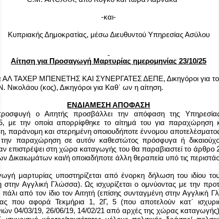
-και-
Κυπριακής Δημοκρατίας, μέσω Διευθυντού Υπηρεσίας Ασύλου
Αίτηση για Προσαγωγή Μαρτυρίας ημερομηνίας 23/10/25
ια ΑΛ ΤΑΧΕΡ ΜΠΕΝΕΤΗΣ ΚΑΙ ΣΥΝΕΡΓΑΤΕΣ ΔΕΠΕ, Δικηγόροι για τον
 Ν. Νικολάου (κος), Δικηγόροι για Καθ΄ ων η αίτηση.
ΕΝΔΙΑΜΕΣΗ ΑΠΟΦΑΣΗ
οσφυγή ο Αιτητής προσβάλλει την απόφαση της Υπηρεσίας
25, με την οποία απορρίφθηκε το αίτημά του για παραχώρηση 
η, παράνομη και στερημένη οποιουδήποτε έννομου αποτελέσματος
α την παραχώρηση σε αυτόν καθεστώτος πρόσφυγα ή δικαιούχ
 αν επιστρέψει στη χώρα καταγωγής του θα παραβιαστεί το άρθρο 
 Δικαιωμάτων και/ή οποιαδήποτε άλλη θεραπεία υπό τις περιστάσ
ωγή μαρτυρίας υποστηρίζεται από ένορκη δήλωση του ιδίου του
η στην Αγγλική Γλώσσα). Ως ισχυρίζεται
o
ομνύοντας με την προτ
 πάλι από τον ίδιο τον Αιτητή (επίσης συνταγμένη στην Αγγλική Γλ
ας που αφορά Τεκμήρια 1, 2Γ, 5 (που αποτελούν κατ΄ ισχυρ
ιών 04/03/19, 26/06/19, 14/02/21 από αρχές της χώρας καταγωγής)