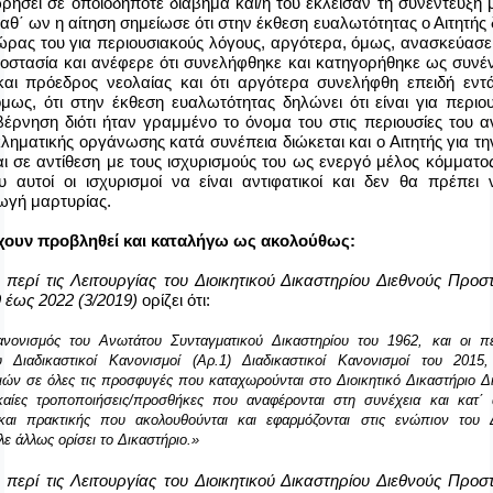
ρήσει σε οποιοδήποτε διάβημα και/ή του έκλεισαν τη συνέντευξη
αθ΄ ων η αίτηση σημείωσε ότι στην έκθεση ευαλωτότητας ο Αιτητής
ώρας του για περιουσιακούς λόγους, αργότερα, όμως, ανασκεύασε 
ροστασία και ανέφερε ότι συνελήφθηκε και κατηγορήθηκε ως συνέν
και πρόεδρος νεολαίας και ότι αργότερα συνελήφθη επειδή εντ
μως, ότι στην έκθεση ευαλωτότητας δηλώνει ότι είναι για περι
έρνηση διότι ήταν γραμμένο το όνομα του στις περιουσίες του αν
ληματικής οργάνωσης κατά συνέπεια διώκεται και ο Αιτητής για την
αι σε αντίθεση με τους ισχυρισμούς του ως ενεργό μέλος κόμματο
 αυτοί οι ισχυρισμοί να είναι αντιφατικοί και δεν θα πρέπει 
γή μαρτυρίας.
χουν προβληθεί και καταλήγω ως ακολούθως:
περί τις Λειτουργίας του Διοικητικού Δικαστηρίου Διεθνούς Προσ
 έως 2022 (3/2019)
ορίζει ότι:
ανονισμός του Ανωτάτου Συνταγματικού Δικαστηρίου του 1962, και οι πε
ου Διαδικαστικοί Κανονισμοί (Αρ.1) Διαδικαστικοί Κανονισμοί του 201
ών σε όλες τις προσφυγές που καταχωρούνται στο Διοικητικό Δικαστήριο Δ
γκαίες τροποποιήσεις/προσθήκες που αναφέρονται στη συνέχεια και κατ
αι πρακτικής που ακολουθούνται και εφαρμόζονται στις ενώπιον του Δι
ε άλλως ορίσει το Δικαστήριο.»
περί τις Λειτουργίας του Διοικητικού Δικαστηρίου Διεθνούς Προσ