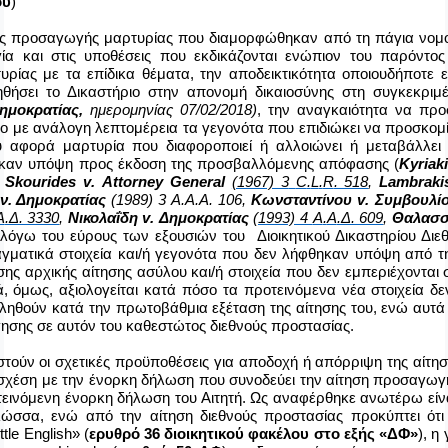
ου
)
ες προσαγωγής μαρτυρίας που διαμορφώθηκαν από τη πάγια νομο
ία και στις υποθέσεις που εκδικάζονται ενώπιον του παρόντος 
τυρίας με τα επίδικα θέματα, την αποδεικτικότητα οποιουδήποτε 
ηθήσει το Δικαστήριο στην απονομή δικαιοσύνης στη συγκεκρι
Δημοκρατίας,
ημερομηνίας 07/02/2018)
, την αναγκαιότητα να
προ
ο με ανάλογη λεπτομέρεια τα γεγονότα που επιδιώκει να προσκομί
αφορά μαρτυρία που διαφοροποιεί ή αλλοιώνει ή μεταβάλλει 
ηκαν υπόψη προς έκδοση της προσβαλλόμενης απόφασης (
Kyriak
,
Skourides
v
.
Attorney
General
(1967) 3
C
.
L
.
R
. 518
,
Lambraki
ν. Δημοκρατίας
(1989) 3 Α.Α.Α. 106,
Κωνσταντίνου
v
. Συμβουλί
A
.Δ. 3330
,
Νικολαΐδη
v
. Δημοκρατίας
(1993) 4
A
.
A
.Δ. 609
,
Θαλασσι
)
λόγω του εύρους των εξουσιών του Διοικητικού Δικαστηρίου Διε
ματικά στοιχεία και/ή γεγονότα που δεν λήφθηκαν υπόψη από τ
σης αρχικής αίτησης ασύλου και/ή στοιχεία που δεν εμπεριέχονται 
, όμως, αξιολογείται κατά πόσο τα προτεινόμενα νέα στοιχεία δε
βληθούν κατά την πρωτοβάθμια εξέταση της αίτησης του, ενώ αυτ
γησης σε αυτόν του καθεστώτος διεθνούς προστασίας.
στούν οι σχετικές προϋποθέσεις για αποδοχή ή απόρριψη της αίτη
σχέση με την ένορκη δήλωση που συνοδεύει την αίτηση προσαγωγ
τεινόμενη ένορκη δήλωση του Αιτητή. Ως αναφέρθηκε ανωτέρω είνα
ώσσα, ενώ από την αίτηση διεθνούς προστασίας προκύπτει ότι ο
ittle
English
» (
ερυθρό 36 διοικητικού φακέλου στο εξής «ΔΦ»
), η