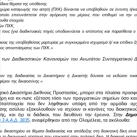
επίδικα θέματα της υπόθεσης.
ν χώρα καταγωγής του αιτητή (ΠΧΚ) δύνανται να υποβληθούν σε έντυπη ή/κα
οποίο επισυνάπτεται στην αγόρευση του μέρους που επιθυμεί να την υ
ουθα στοιχεία:
κών ΠΧΚ,
ς τους (για διαδικτυακές πηγές υποδεικνύεται ο ιστότοπος και παρατίθεται 
φειας της υποβληθείσας μαρτυρίας με συγκεκριμένο ισχυρισμό ή/ και επίδικο ζ
φούς αποσπάσματος των ΠΧΚ.
»
των Διαδικαστικών Κανονισμών του Ανωτάτου Συνταγματικού Δ
ον της διαδικασίας το Δικαστήριον ή Δικαστής δύναται να εκδώσει τοιαύ
φέρον της δικαιοσύνης.».
ητικό Δικαστήριο Διεθνούς Προστασίας, μπορεί στα πλαίσια προσ
ήρη και
ex
-
nunc
εξέταση τόσο των πραγματικών σημείων όσο και
ότα/στοιχεία που δεν λήφθηκαν υπόψη από την αρμόδια αρ
τησης ασύλου
εξακολουθούν να ισχύουν οι κανόνες του διοικητικού
ής, και όχι οι διάδικοι, που διευθύνει την έρευνα. Στην
Δημο
) 3 Α.Α.Δ. 3835
,
αναφέρθηκαν από την Ολομέλεια, τα ακόλουθα:
υ δικαστηρίου σε θέματα διαδικασίας και απόδειξης στη διοικητική δίκη είνα
 το δικονομικό σύστημα που επικρατεί στην πολιτική δίκη. Η διαφορά εκπηγ