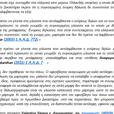
 οποία είχε συνταχθεί στα ελληνικά από μέρους Ολλανδής υπηκόου η οποία δε
το Δικαστήριο έκρινε ότι η συγκεκριμένη ένορκη δήλωση δε συνιστούσε έ
αλαμβάνοντας τα εξής:
έπει να γίνεται στη γλώσσα που αντιλαμβάνεται ο ενόρκως δηλών και να συ
πρόσωπο το οποίο γνωρίζει τη συγκεκριμένη γλώσσα και το οποίο με δ
εια της μετάφρασης. Ένορκες δηλώσεις που είναι συντεταγμένες στα ελλην
ν συνιστούν, κατά τη γνώμη μου, μαρτυρία και δεν θα πρέπει να λαμβάνοντα
(2003) 1 Α.Α.Δ. 772
ar
).»
η πρέπει να γίνεται στη γλώσσα που αντιλαμβάνεται ο ενόρκως δηλών κ
νικά από πρόσωπο το οποίο γνωρίζει τη συγκεκριμένη γλώσσα και το οποίο
ην ακρίβεια της μετάφρασης, επαναλήφθηκε και στην υπόθεση
Αναφορι
(2011) 1 Α.Α.Δ. 7
akanthan
.. »
, δεν τηρήθηκαν τα πιο πάνω. Ο εφεσίβλητος αναγνώρισε μη καλή αντίληψη
ωση της μαρτυρίας του, μάλιστα δεν μπορούσε να καταλάβει τι αναφερόταν 
ίδιος, προφανώς αμυνόμενος στις σχετικές ερωτήσεις, παρέπεμψε σε συνομι
αφορά ότι αντιλαμβάνεται αγγλικά σε απλή μορφή δεν απαντά το ζητούμενο, τ
κη δήλωση/μαρτυρία είναι σε γλώσσα κατανοητή στον μάρτυρα, ώστε τα αν
ου μάρτυρα. Κι αυτό, δηλαδή η κατανόηση από τον εφεσίβλητο των όσων κα
βασμό προς το πρωτόδικο Δικαστήριο, υπό τας περιστάσεις, δεν μπορούσ
μηχανισμοί, κατά την επανεξέταση, να διαπιστωθεί τέτοια αντίληψη, εφόσον υφ
 στην απόφαση
Valentina
Stoeva
v
. Δημοκρατίας, αρ.
προσφυγής 1405/09,