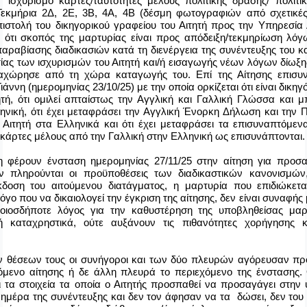
 ισχυρισμό κάρτες/ταυτότητες μέλους πολιτικής δράσης/ πολιτι
εκμήρια 2Δ, 2Ε, 3Β, 4Α, 4Β (δέσμη φωτογραφιών από σχετικές
επιστολή του δικηγορικού γραφείου του Αιτητή προς την Υπηρεσί
ι ότι σκοπός της μαρτυρίας είναι προς απόδειξη/τεκμηρίωση λό
αραβίασης διαδικασιών κατά τη διενέργεια της συνέντευξης του κα
τίας των ισχυρισμών του Αιτητή και/ή εισαγωγής νέων λόγων δίωξ
αχώρησε από τη χώρα καταγωγής του. Επί της Αίτησης επισυν
άννη (ημερομηνίας 23/10/25) με την οποία ορκίζεται ότι είναι δικη
τή, ότι ομιλεί απταίστως την Αγγλική και Γαλλική Γλώσσα και μ
νική, ότι έχει μεταφράσει την Αγγλική Ένορκη Δήλωση και την 
ιτητή στα Ελληνικά και ότι έχει μεταφράσει τα επισυναπτόμεν
κάρτες μέλους από την Γαλλική στην Ελληνική ως επισυνάπτονται.
η φέρουν ένσταση ημερομηνίας 27/11/25 στην αίτηση για προσ
εν πληρούνται οι προϋποθέσεις των διαδικαστικών κανονισμών
κδοση του αιτούμενου διατάγματος, η μαρτυρία που επιδιώκετ
γο που να δικαιολογεί την έγκριση της αίτησης, δεν είναι συναφής 
οιοσδήποτε λόγος για την καθυστέρηση της υποβληθείσας μαρ
ή καταχρηστικά, ούτε αυξάνουν τις πιθανότητες χορήγησης κ
ν θέσεων τους οι συνήγοροι και των δύο πλευρών αγόρευσαν πρ
χόμενο αίτησης ή δε άλλη πλευρά το περιεχόμενο της ένστασης.
ι τα στοιχεία τα οποία ο Αιτητής προσπαθεί να προσαγάγει στην 
ν ημέρα της συνέντευξης και δεν τον άφησαν να τα δώσει, δεν του