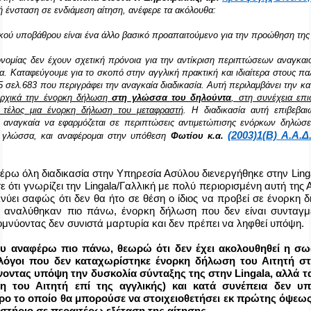
ή ένσταση σε ενδιάμεση αίτηση, ανέφερε τα ακόλουθα:
κού υποβάθρου είναι ένα άλλο βασικό προαπαιτούμενο για την προώθηση της 
κονομίας δεν έχουν σχετική πρόνοια για την αντίκριση περιπτώσεων αναγκα
 Καταφεύγουμε για το σκοπό στην αγγλική πρακτική και ιδιαίτερα στους πα
5 σελ.683 που περιγράφει την αναγκαία διαδικασία. Αυτή περιλαμβάνει την κ
ρχικά την ένορκη δήλωση
στη γλώσσα του δηλούντα
, στη συνέχεια επ
 τέλος μια ένορκη δήλωση του μεταφραστή
. Η διαδικασία αυτή επιβεβα
ι αναγκαία να εφαρμόζεται σε περιπτώσεις αντιμετώπισης ενόρκων δηλώ
(2003)1(Β) Α.Α.Δ
ή γλώσσα, και αναφέρομαι στην υπόθεση
Φωτίου κ.α.
ρω όλη διαδικασία στην Υπηρεσία Ασύλου διενεργήθηκε στην
Ling
ε ότι γνωρίζει την
Lingala
/Γαλλική με πολύ περιορισμένη αυτή της 
κνύει σαφώς ότι δεν θα ήτο σε θέση ο ίδιος να προβεί σε ένορκη 
 αναλύθηκαν πιο πάνω, ένορκη δήλωση που δεν είναι συνταγ
μνύοντας δεν συνιστά μαρτυρία και δεν πρέπει να ληφθεί υπόψη.
υ αναφέρω πιο πάνω, θεωρώ ότι δεν έχει ακολουθηθεί η σωσ
 λόγοι που δεν καταχωρίστηκε ένορκη δήλωση του Αιτητή στ
νοντας υπόψη την δυσκολία σύνταξης της στην
Lingala
, αλλά 
η του Αιτητή επί της αγγλικής) και κατά συνέπεια δεν υ
ο το οποίο θα μπορούσε να στοιχειοθετήσει εκ πρώτης όψεως