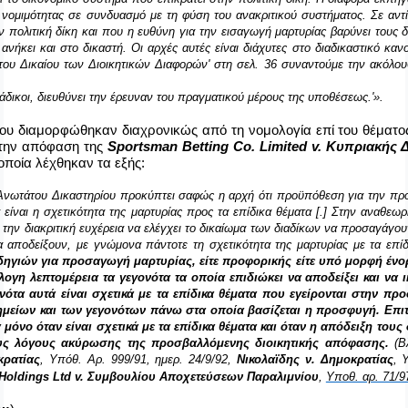
 νομιμότητας σε συνδυασμό με τη φύση του ανακριτικού συστήματος. Σε αντ
ην πολιτική δίκη και που η ευθύνη για την εισαγωγή μαρτυρίας βαρύνει τους δ
νήκει και στο δικαστή. Οι αρχές αυτές είναι διάχυτες στο διαδικαστικό καν
 του Δικαίου των Διοικητικών Διαφορών' στη σελ. 36 συναντούμε την ακόλ
διάδικοι, διευθύνει την έρευναν του πραγματικού μέρους της υποθέσεως.'».
που
διαμορφώθηκαν διαχρονικώς από τη νομολογία επί του θέματος
στην απόφαση της
Sportsman Betting Co. Limited v. Κυπριακής
οποία λέχθηκαν
τα εξής:
Ανωτάτου Δικαστηρίου προκύπτει σαφώς η αρχή ότι προϋπόθεση για την πρ
 είναι η σχετικότητα της μαρτυρίας προς τα επίδικα θέματα [.] Στην αναθεωρ
 την διακριτική ευχέρεια να ελέγχει το δικαίωμα των διαδίκων να προσαγάγου
 αποδείξουν, με γνώμονα πάντοτε τη σχετικότητα της μαρτυρίας με τα επί
δηγιών για προσαγωγή μαρτυρίας, είτε προφορικής είτε υπό μορφή ένο
λογη λεπτομέρεια τα γεγονότα τα οποία επιδιώκει να αποδείξει και να 
ονότα αυτά είναι σχετικά με τα επίδικα θέματα που εγείρονται στην π
μείων και των γεγονότων πάνω στα οποία βασίζεται η προσφυγή. Επι
μόνο όταν είναι σχετικά με τα επίδικα θέματα και όταν η απόδειξη τους
υς λόγους ακύρωσης της προσβαλλόμενης διοικητικής απόφασης.
(Β
κρατίας
, Υπόθ. Αρ. 999/91, ημερ. 24/9/92,
Νικολαϊδης ν. Δημοκρατίας
, 
 Holdings Ltd v. Συμβουλίου Αποχετεύσεων Παραλιμνίου
,
Υποθ. αρ. 71/97