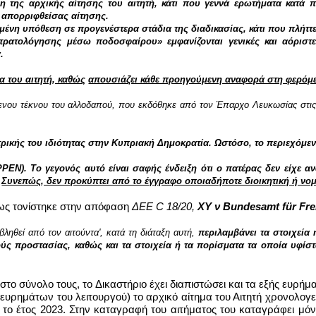
η της αρχικής αίτησης του αιτητή, κάτι που γεννά ερωτήματα κατά π
 απορριφθείσας αίτησης.
νη υπόθεση σε προγενέστερα στάδια της διαδικασίας, κάτι που πλήττει
τρατολόγησης μέσω ποδοσφαίρου» εμφανίζονται γενικές και αόριστες
.
α του αιτητή, καθώς
απουσιάζει κάθε προηγούμενη αναφορά στη φερόμ
ενου τέκνου του
αλλοδαπού, που εκδόθηκε από τον Έπαρχο Λευκωσίας στις 0
τρικής του ιδιότητας στην Κυπριακή Δημοκρατία. Ωστόσο, το περιεχόμε
ΡΕΝ). Το γεγονός αυτό είναι σαφής ένδειξη ότι ο πατέρας δεν είχε α
.
Συνεπώς, δεν προκύπτει από το έγγραφο οποιαδήποτε διοικητική ή νομ
πως τονίστηκε στην απόφαση
ΔΕΕ
C
18/20,
XY
ν
Bundesamt f
ü
r Fr
βληθεί από τον αιτούντα', κατά τη διάταξη αυτή,
περιλαμβάνει τα στοιχεία
ούς προστασίας, καθώς και τα στοιχεία ή τα πορίσματα τα οποία υφίσ
το σύνολο τους, το Δικαστήριο έχει διαπιστώσει και τα εξής ευρήμ
υρημάτων του λειτουργού) το αρχικό αίτημα του Αιτητή χρονολογείτ
ά το έτος 2023. Στην καταγραφή του αιτήματος του καταγράφει μ