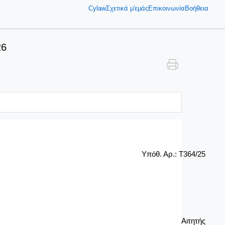
Cylaw
Σχετικά μ'εμάς
Επικοινωνία
Βοήθεια
26
Υπόθ. Αρ.:
T
364/25
Αιτητής