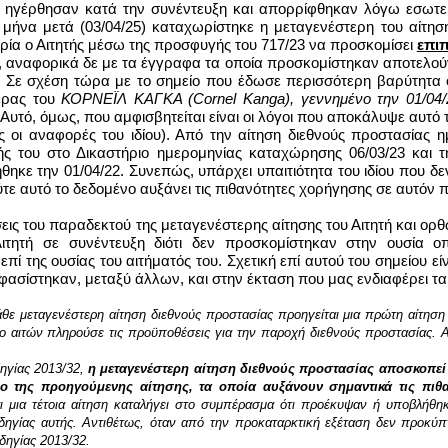
η ηγέρθησαν κατά την συνέντευξη και απορρίφθηκαν λόγω εσωτερ
 μήνα μετά (03/04/25) καταχωρίστηκε η μεταγενέστερη του αίτη
αιρία ο Αιτητής μέσω της προσφυγής του 717/23 να προσκομίσει
επιπ
, αναφορικά δε με τα έγγραφα τα οποία προσκομίστηκαν αποτελούν 
δίου. Σε σχέση τώρα με το σημείο που έδωσε περισσότερη βαρύτητ
τέρας του
ΚΟΡΝΕΪΛ ΚΑΓΚΑ (Cornel Kanga), γεννημένο την 01/04/
Αυτό, όμως, που αμφισβητείται είναι οι λόγοι που αποκάλυψε αυτό 
οι αναφορές του ιδίου). Από την αίτηση διεθνούς προστασίας ημ
ς του στο Δικαστήριο ημερομηνίας καταχώρησης 06/03/23 και την
θηκε την 01/04/22. Συνεπώς, υπάρχει υπαιτιότητα του ιδίου που 
ούτε αυτό το δεδομένο αυξάνει τις πιθανότητες χορήγησης σε αυτό
εις του παραδεκτού της μεταγενέστερης αίτησης του Αιτητή και ορ
τητή σε συνέντευξη διότι δεν προσκομίστηκαν στην ουσία ο
επί της ουσίας του αιτήματός του.
Σχετική επί αυτού του σημείου ε
φασίστηκαν, μεταξύ άλλων, και στην έκταση που μας ενδιαφέρει τα
άθε μεταγενέστερη αίτηση διεθνούς προστασίας προηγείται μια πρώτη αίτηση 
 ο αιτών πληρούσε τις προϋποθέσεις για την παροχή διεθνούς προστασίας. 
δηγίας 2013/32,
η μεταγενέστερη αίτηση διεθνούς προστασίας αποσκοπεί
ο της προηγούμενης αίτησης, τα οποία αυξάνουν σημαντικά τις πιθα
μια τέτοια αίτηση καταλήγει στο συμπέρασμα ότι προέκυψαν ή υποβλήθηκαν
 οδηγίας αυτής. Αντιθέτως, όταν από την προκαταρκτική εξέταση δεν προκύπ
δηγίας 2013/32.