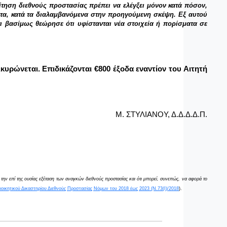
τηση διεθνούς προστασίας πρέπει να ελέγξει μόνον κατά πόσον,
ατα, κατά τα διαλαμβανόμενα στην προηγούμενη σκέψη. Εξ αυτού
τι βασίμως θεώρησε ότι υφίστανται νέα στοιχεία ή πορίσματα σε
κυρώνεται.
Επιδικάζονται €800 έξοδα εναντίον του Αιτητή
Μ. ΣΤΥΛΙΑΝΟΥ, Δ.Δ.Δ.Δ.Π.
 την επί της ουσίας εξέταση των αναγκών διεθνούς προστασίας και ότι μπορεί, συνεπώς, να αφορά το
 Διοικητικού Δικαστηρίου Διεθνούς Προστασίας Νόμων του 2018 έως 2023 (Ν.73(Ι)/2018
).