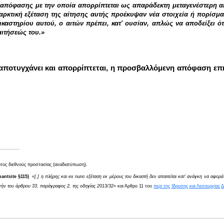
 απόφασης με την οποία απορρίπτεται ως απαράδεκτη μεταγενέστερη αί
αρκτική εξέταση της αίτησης αυτής προέκυψαν νέα στοιχεία ή πορίσμ
καστηρίου αυτού, ο αιτών πρέπει, κατ' ουσίαν, απλώς να αποδείξει ό
αιτήσεώς του.»
αποτυγχάνει και απορρίπτεται, η προσβαλλόμενη απόφαση επι
ώτος διεθνούς προστασίας (αναδιατύπωση).
antsite
§
115)
«[.] η πλήρης και
ex nunc
εξέταση εκ μέρους του δικαστή δεν απαιτείται κατ' ανάγκη να αφορά
μογήν του άρθρου 33, παράγραφος 2, της οδηγίας 2013/32»
και Άρθρο 11 του
περί της Ίδρυσης και Λειτουργίας