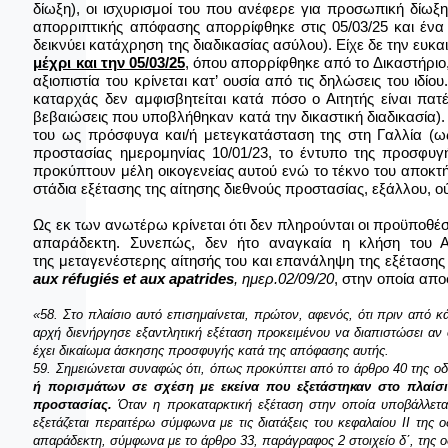
δίωξη), οι ισχυρισμοί του που ανέφερε για προσωπική δίωξ
απορριπτικής απόφασης απορρίφθηκε στις 05/03/25 και ένα
δεικνύει κατάχρηση της διαδικασίας ασύλου). Είχε δε την ευκ
μέχρι και την 05/03/25
, όπου απορρίφθηκε από το Δικαστήριο
αξιοπιστία του κρίνεται κατ’ ουσία από τις δηλώσεις του ι
καταρχάς δεν αμφισβητείται κατά πόσο ο Αιτητής είναι πα
βεβαιώσεις που υποβλήθηκαν κατά την δικαστική διαδικασία). 
του ως πρόσφυγα και/ή μετεγκατάσταση της στη Γαλλία (ως 
προστασίας ημερομηνίας 10/01/23, το έντυπο της προσφυγή
προκύπτουν μέλη οικογενείας αυτού ενώ το τέκνο του αποκτή
στάδια εξέτασης της αίτησης διεθνούς προστασίας, εξάλλου, 
Ως εκ των ανωτέρω κρίνεται ότι δεν πληρούνται οι προϋποθέσ
απαράδεκτη. Συνεπώς, δεν ήτο αναγκαία η κλήση του Αι
της μεταγενέστερης αίτησής του και επανάληψη της εξέτασης 
aux
r
é
fugi
é
s
et
aux
apatrides
,
ημερ.02/09/20
, στην οποία απο
«58. Στο πλαίσιο αυτό επισημαίνεται, πρώτον, αφενός, ότι πριν από κ
αρχή διενήργησε εξαντλητική εξέταση προκειμένου να διαπιστώσει αν
έχει δικαίωμα άσκησης προσφυγής κατά της απόφασης αυτής.
59. Σημειώνεται συναφώς ότι, όπως προκύπτει από το άρθρο 40 της ο
ή πορισμάτων σε σχέση με εκείνα που εξετάστηκαν στο πλαίσι
προστασίας.
Όταν η προκαταρκτική εξέταση στην οποία υποβάλλεται 
εξετάζεται περαιτέρω σύμφωνα με τις διατάξεις του κεφαλαίου II της
απαράδεκτη, σύμφωνα με το άρθρο 33, παράγραφος 2 στοιχείο δʹ, της ο