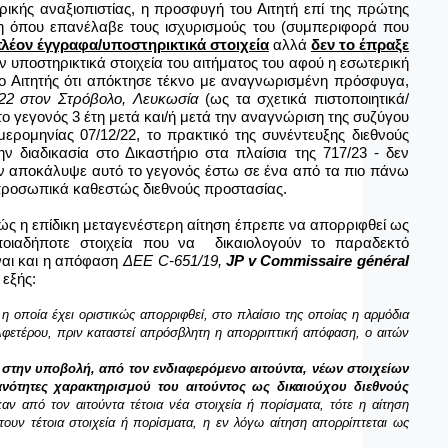
ικής αναξιοπιστίας, η προσφυγή του Αιτητή επί της πρώτης
ση όπου επανέλαβε τους ισχυρισμούς του (συμπεριφορά που
λέον έγγραφα/υποστηρικτικά στοιχεία
αλλά
δεν το έπραξε
υποστηρικτικά στοιχεία του αιτήματος του αφού η εσωτερική
α ο Αιτητής ότι απόκτησε τέκνο με αναγνωρισμένη πρόσφυγα,
22 στον
Στρόβολο, Λευκωσία
(ως τα σχετικά πιστοποιητικά/
το γεγονός 3 έτη μετά και/ή μετά την αναγνώριση της συζύγου
ερομηνίας 07/12/22, το πρακτικό της συνέντευξης διεθνούς
 διαδικασία στο Δικαστήριο στα πλαίσια της 717/23 - δεν
δεν αποκάλυψε αυτό το γεγονός έστω σε ένα από τα πιο πάνω
ν προσωπικά καθεστώς διεθνούς προστασίας.
θώς η επίδικη μεταγενέστερη αίτηση έπρεπε να απορριφθεί ως
ποιαδήποτε στοιχεία που να δικαιολογούν το παραδεκτό
ίναι και η απόφαση
ΔΕΕ
C
-651/19,
JP
v
Commissaire
g
é
n
é
ral
 εξής:
η οποία έχει οριστικώς απορριφθεί, στο πλαίσιο της οποίας η αρμόδια
Αφετέρου, πριν καταστεί απρόσβλητη η απορριπτική απόφαση, ο αιτών
 στην υποβολή, από τον ενδιαφερόμενο αιτούντα, νέων στοιχείων
νότητες χαρακτηρισμού του αιτούντος ως δικαιούχου διεθνούς
 από τον αιτούντα τέτοια νέα στοιχεία ή πορίσματα, τότε η αίτηση
τουν τέτοια στοιχεία ή πορίσματα, η εν λόγω αίτηση απορρίπτεται ως