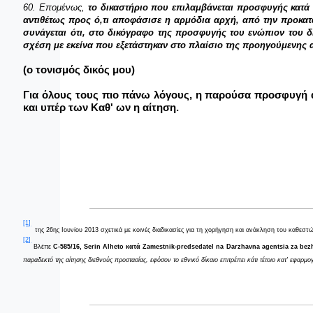
60. Επομένως,
το δικαστήριο που επιλαμβάνεται προσφυγής κατά
αντιθέτως προς ό,τι αποφάσισε η αρμόδια αρχή, από την προκατ
συνάγεται ότι, στο δικόγραφο της προσφυγής του ενώπιον του δι
σχέση με εκείνα που εξετάστηκαν στο πλαίσιο της προηγούμενης 
(ο τονισμός δικός μου)
Για όλους τους πιο πάνω λόγους, η παρούσα προσφυγή 
και υπέρ των Καθ' ων η αίτηση.
[1]
της 26ης Ιουνίου 2013 σχετικά με κοινές διαδικασίες για τη χορήγηση και ανάκληση του καθεστ
[2]
Βλέπε
C-585/16,
Serin Alheto
κατά
Zamestnik
-
predsedatel na Darzhavna agentsia za bezh
παραδεκτό της αίτησης διεθνούς προστασίας, εφόσον το εθνικό δίκαιο επιτρέπει κάτι τέτοιο κατ' εφαρ