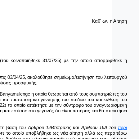
Καθ' ων η Αίτηση
του κοινοποιήθηκε 31/07/25) με την οποία απορρίφθηκε η
ις 03/04/25, ακολούθησε σημείωμα/εισήγηση του λειτουργού
ρούσας προσφυγής.
Banyamulenge
η οποία θεωρείται από τους συμπατριώτες του
και πιστοποιητικό γέννησης του παιδιού του και έκθεση του
/22) το οποίο απέκτησε με την σύντροφο του αναγνωρισμένη
 και εστίασε στο γεγονός ότι είναι πατέρας και θα αποκτήσει
στη βάση του
Άρθρου 12Βτετράκις
και
Άρθρου 16Δ του
περί
οτε το οποίο υποβλήθηκε ως νέα αίτηση αλλά ως περαιτέρω
ίας Ασύλου στα πλαίσια παραδεκτού μεταγενέστερης αίτησης