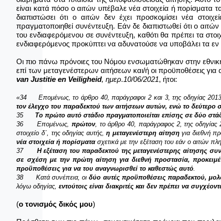
είναι κατά πόσο
ο αιτών υπέβαλε νέα στοιχεία ή πορίσματα
τ
διαπιστώσει ότι ο αιτών δεν έχει προσκομίσει νέα στοι
πραγματοποιηθεί συνέντευξη. Εάν δε διαπιστωθεί ότι ο αιτώ
του ενδιαφερόμενου σε συνέντευξη, καθότι θα πρέπει τα στοι
ενδιαφερόμενος προκύπτει να αδυνατούσε να υποβάλει τα εν 
Οι πιο πάνω πρόνοιες του Νόμου ενσωματώθηκαν στην εθνική 
επί των μεταγενέστερων αιτήσεων και/ή οι προϋποθέσεις γι
van Justitie en Veiligheid
,
ημερ.10/06/2021
, ήτοι:
«34
Επομένως, το άρθρο
40, παράγραφοι 2 και 3, της οδηγίας 201
τον έλεγχο του παραδεκτού των αιτήσεων αυτών, ενώ το δεύτερο σ
35
Το πρώτο αυτό στάδιο πραγματοποιείται επίσης σε δύο στ
36
Επομένως,
πρώτον
, το άρθρο
40, παράγραφος 2, της οδηγίας 
στοιχείο δʹ, της οδηγίας αυτής,
η μεταγενέστερη αίτηση
για διεθνή π
νέα στοιχεία ή πορίσματα
σχετικά με την εξέταση του εάν ο αιτών πλη
37
Η εξέταση του παραδεκτού της μεταγενέστερης αίτησης συν
σε σχέση με την πρώτη αίτηση για διεθνή προστασία, προκειμέ
προϋποθέσεις για να του αναγνωρισθεί το καθεστώς αυτό
.
38
Κατά συνέπεια, οι
δύο αυτές προϋποθέσεις παραδεκτού, μολ
λόγω οδηγίας,
εντούτοις είναι διακριτές και δεν πρέπει να συγχέοντ
(
ο τονισμός δικός μου
)