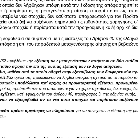
α οποία δεν λήφθηκαν υπόψη κατά την έκδοση της απόφασης επί το
χεία ή πορίσματα, η μεταγενέστερη αίτηση απορρίπτεται ως α
ν υπέβαλε νέα στοιχεία, δεν καθίσταται υποχρεωτικό για τον Προϊ
χεία αυτά
(α)
να αυξάνουν σημαντικά τις πιθανότητες χορήγησης σ
λόγω στοιχεία ή πορίσματα κατά την προηγούμενη και/ή αρχική δια
νομοθεσία σε σύμπνοια με τις διατάξεις του
Άρθρου 40 της Οδηγία
α απόφαση επί του παραδεκτού μεταγενέστερης αίτησης επιβεβαιών
3/32 προβλέπει την
εξέταση των μεταγενέστερων αιτήσεων σε δύο στάδια
τάδιο αφορά την επί της ουσίας εξέταση των εν λόγω αιτήσεων.
άδια, καθένα από τα οποία οδηγεί στην εξακρίβωση των διαφορετικών 
2013/32 ορίζει ότι, προκειμένου να ληφθεί απόφαση σχετικά με το παραδεκτό
ροστασία
υποβάλλεται κατ’ αρχάς σε προκαταρκτική εξέταση, προκειμέν
ροί τις προϋποθέσεις που απαιτούνται για να χαρακτηρισθεί ως δικαιούχος δι
εχίζεται
, κατ’
εφαρμογήν του άρθρου
40, παράγραφος 3, της οδηγίας αυτής,
νου να εξακριβωθεί αν τα νέα αυτά στοιχεία και πορίσματα αυξάνουν
ονότι πρέπει αμφότερες να πληρούνται
για να συνεχιστεί η εξέταση της μ
αι
.»