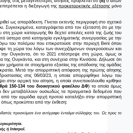
ογής στις μεταγενέστερες αιτήσεις προβλέπει ότι
(α)
ο αιτών
επιτρέπεται η διεξαγωγή της
προκαταρκτικής εξέτασης
μόνο
ριθεί ως απαράδεκτη. Γίνεται εκτενής περιγραφή στο σχετικό
υ. Συγκεκριμένα, καταγράφεται από τον εξεταστή ότι με την
ου στη χώρα καταγωγής θα δεχτεί απειλές κατά της ζωής του
ατό ύστερα από κατηγορία εγκληματικής συνεργασίας με την
 λόγω του πολέμου που επικρατούσε στην περιοχή
Beni
όπου
ατέλειψε τη χώρα του λόγω των συνεχιζόμενων συγκρούσεων και
ς την Ουγκάντα, ότι το 2021 επέστρεψε στη χώρα, όμως οι
α της Ουγκάντα, και στη συνέχεια στην Κινσάσα. Δήλωσε ότι
αν χρήματα σε στοιχήματα εξαιτίας της απόδοσης της ομάδας
οκρατία. Μετά την απορριπτική απόφαση της πρώτης αίτησης
Προστασίας στις 06/03/23, η οποία απορρίφθηκε λόγω του
ψει στην αρχική του αίτηση, η οποία συνεπακόλουθα κρίθηκε
θρά 150-134 του διοικητικού φακέλου ΔΦ
) τα οποία όμως
 και δεν μεταβάλλουν ουσιωδώς τα πραγματικά δεδομένα που
 από την αρμόδια αρχή προτού καταλήξει στην απορριπτική
 όπως προκύπτει από την έκθεση:
λοδαπός προσκόμισε ένα αντίγραφο ένταλμα σύλληψης του. Ως προς το
 εγκυρότητα.
ς ή Interpol.