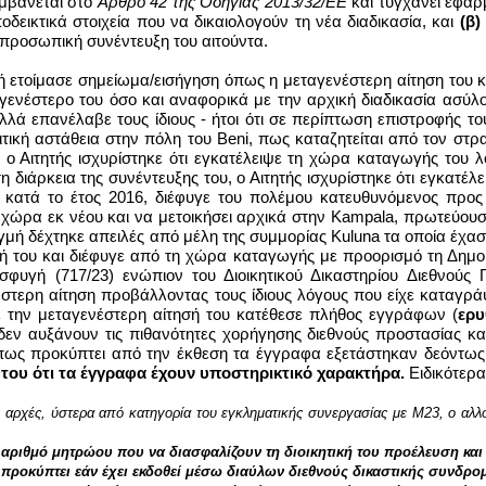
μβάνεται στο
Άρθρο 42 της Οδηγίας 2013/32/ΕΕ
και τυγχάνει εφαρμ
δεικτικά στοιχεία που να δικαιολογούν τη νέα διαδικασία, και
(β)
 προσωπική συνέντευξη του αιτούντα.
ή ετοίμασε σημείωμα/εισήγηση όπως η μεταγενέστερη αίτηση του κ
ενέστερο του όσο και αναφορικά με την αρχική διαδικασία ασύλο
λά επανέλαβε τους ίδιους - ήτοι ότι σε περίπτωση επιστροφής τ
τική αστάθεια στην πόλη του
Beni
, πως καταζητείται από τον στρ
 ο Αιτητής ισχυρίστηκε ότι εγκατέλειψε τη χώρα καταγωγής του
 τη διάρκεια της συνέντευξης του, ο Αιτητής ισχυρίστηκε ότι εγκ
, κατά το έτος 2016, διέφυγε του πολέμου κατευθυνόμενος προ
χώρα εκ νέου και να μετοικήσει αρχικά στην
Kampala
, πρωτεύουσ
τιγμή δέχτηκε απειλές από μέλη της συμμορίας
Kuluna
τα οποία έχασ
ζωή του και διέφυγε από τη χώρα καταγωγής με προορισμό τη Δημ
φυγή (717/23) ενώπιον του Διοικητικού Δικαστηρίου Διεθνούς 
νέστερη αίτηση προβάλλοντας τους ίδιους λόγους που είχε καταγρά
 την μεταγενέστερη αίτησή του κατέθεσε πλήθος εγγράφων (
ερυ
, δεν αυξάνουν τις πιθανότητες χορήγησης διεθνούς προστασίας
 όπως προκύπτει από την έκθεση τα έγγραφα εξετάστηκαν δεόντως
 του ότι τα έγγραφα έχουν υποστηρικτικό χαρακτήρα.
Ειδικότερα
ές αρχές, ύστερα από κατηγορία του εγκληματικής συνεργασίας με Μ23, ο αλ
 αριθμό μητρώου που να διασφαλίζουν τη διοικητική του προέλευση και
ροκύπτει εάν έχει εκδοθεί μέσω διαύλων διεθνούς δικαστικής συνδρομή