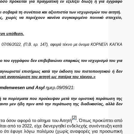
όσο πρόκειται για πραγματική εν εξελίξει δίωξη ή για έγγραφο
 σοβαρά τη συνέπεια και αξιοπιστία των ισχυρισμών του αιτητή.
, χωρίς να περιέχουν κανένα συγκεκριμένο ποινικό στοιχείο,
ενη υπόθεση.
7/06/2022, (Π.Β. ερ. 147),
αφορά τέκνο με όνομα ΚΟΡΝΕΪΛ ΚΑΓΚΑ
νο του εγγράφου δεν επιβεβαιώνει επαρκώς τον ισχυρισμό του για
ναγνωριστεί επισήμως κατά την έκδοση του πιστοποιητικού ή δεν
ική αναγνώριση του αιτητή ως πατέρα του τέκνου.»
emdenwesen und Asyl
ημερ.09/09/21
:
 ή τα πορίσματα που προέκυψαν μετά την οριστική περάτωση της
ταντο μεν ήδη πριν από την περάτωση της διαδικασίας, αλλά δεν
[2]
ατα όσον αφορά το αίτημα του Αιτητή
. Όπως προκύπτει από
αι από το 2022, είχε διενεργηθεί ενδελεχής συνέντευξη κατά
όνο ότι έφυγε λόγω πολέμου (χωρίς αναφορές για προσωπική