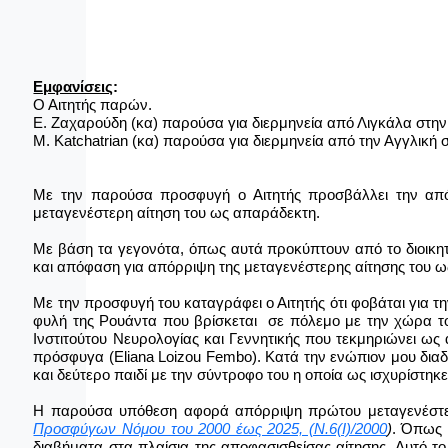
Εμφανίσεις
:
Ο Αιτητής παρών.
Ε. Ζαχαρούδη (κα) παρούσα για διερμηνεία από Λιγκάλα στην
M
.
Katchatrian
(κα) παρούσα για διερμηνεία από την Αγγλική σ
Με την παρούσα προσφυγή ο Αιτητής προσβάλλει την απόφ
μεταγενέστερη αίτηση του ως απαράδεκτη.
Με βάση τα γεγονότα, όπως αυτά προκύπτουν από το διοικητ
και απόφαση για απόρριψη της μεταγενέστερης αίτησης του 
Με την προσφυγή του καταγράφει ο Αιτητής ότι φοβάται για τ
φυλή της Ρουάντα που βρίσκεται σε πόλεμο με την χώρα του 
Ινστιτούτου Νευρολογίας και Γεννητικής που τεκμηριώνει ως α
πρόσφυγα (
Eliana
Loizou
Fembo
). Κατά την ενώπιον μου διαδ
και δεύτερο παιδί με την σύντροφο του η οποία ως ισχυρίστηκ
Η παρούσα υπόθεση αφορά απόρριψη πρώτου μεταγενέστερ
Προσφύγων Νόμου του 2000 έως 2025, (Ν.6(Ι)/2000
)
. Όπως 
διαβήματα στα πλαίσια της αποφασισθείσας αίτησης. Αυτό τ