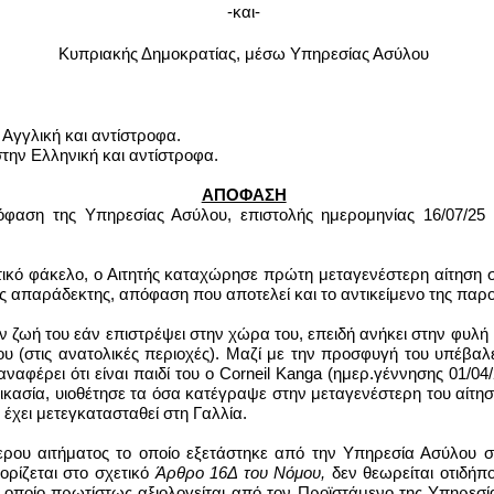
-και-
Κυπριακής Δημοκρατίας, μέσω Υπηρεσίας Ασύλου
 Αγγλική και αντίστροφα.
την Ελληνική και αντίστροφα.
ΑΠΟΦΑΣΗ
αση της Υπηρεσίας Ασύλου, επιστολής ημερομηνίας 16/07/25 (
ικό φάκελο, ο Αιτητής καταχώρησε πρώτη μεταγενέστερη αίτηση στ
ως απαράδεκτης, απόφαση που αποτελεί και το αντικείμενο της πα
ην ζωή του εάν επιστρέψει στην χώρα του, επειδή ανήκει στην φυλή
(στις ανατολικές περιοχές). Μαζί με την προσφυγή του υπέβαλε 
ναφέρει ότι είναι παιδί του ο
Corneil
Kanga
(ημερ.γέννησης 01/04
ικασία, υιοθέτησε τα όσα κατέγραψε στην μεταγενέστερη του αίτηση
ε έχει μετεγκατασταθεί στη Γαλλία.
ου αιτήματος το οποίο εξετάστηκε από την Υπηρεσία Ασύλου 
ορίζεται στο σχετικό
Άρθρο 16Δ του Νόμου,
δεν θεωρείται οτιδήπ
ο οποίο πρωτίστως αξιολογείται από τον Προϊστάμενο της Υπηρεσ