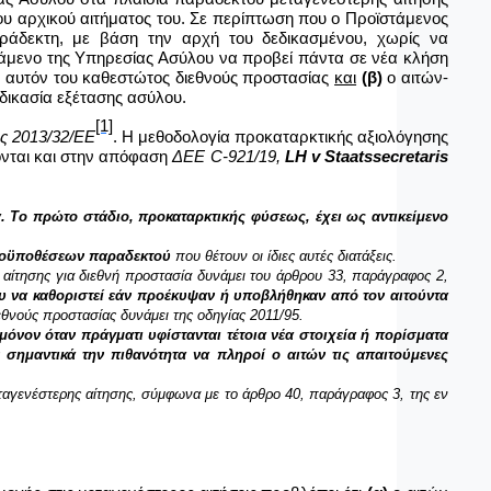
υ αρχικού αιτήματος του. Σε περίπτωση που ο Προϊστάμενος
παράδεκτη, με βάση την αρχή του δεδικασμένου, χωρίς να
στάμενο της Υπηρεσίας Ασύλου να προβεί πάντα σε νέα κλήση
΄ αυτόν του καθεστώτος διεθνούς προστασίας
και
(β)
ο αιτών-
δικασία εξέτασης ασύλου.
[1]
ς 2013/32/ΕΕ
. Η μεθοδολογία προκαταρκτικής αξιολόγησης
ονται και στην απόφαση
ΔΕΕ
C
-921/19,
LH
v Staatssecretaris
. Το πρώτο στάδιο, προκαταρκτικής φύσεως, έχει ως αντικείμενο
προϋποθέσεων παραδεκτού
που θέτουν οι ίδιες αυτές διατάξεις.
 αίτησης για διεθνή προστασία δυνάμει του άρθρου
33, παράγραφος 2,
ου να καθοριστεί εάν προέκυψαν ή υποβλήθηκαν από τον αιτούντα
εθνούς προστασίας δυνάμει της οδηγίας 2011/95.
μόνον όταν πράγματι υφίστανται τέτοια νέα στοιχεία ή πορίσματα
 σημαντικά την πιθανότητα να πληροί ο αιτών τις απαιτούμενες
εταγενέστερης αίτησης, σύμφωνα με το άρθρο
40, παράγραφος 3, της εν