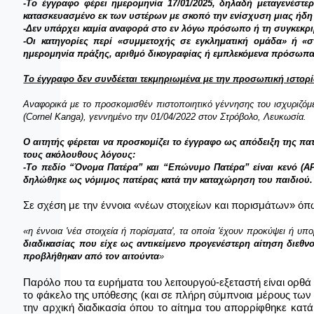
-Το έγγραφο φέρει ημερομηνία 17/01/2025, δηλαδή μεταγενέστερ
κατασκευασμένο εκ των υστέρων με σκοπό την ενίσχυση μιας ήδη
-Δεν υπάρχει καμία αναφορά στο εν λόγω πρόσωπο ή τη συγκεκριμέ
-Οι κατηγορίες περί «συμμετοχής σε εγκληματική ομάδα» ή «σ
ημερομηνία πράξης, αριθμό δικογραφίας ή εμπλεκόμενα πρόσωπα
Το έγγραφο δεν συνδέεται τεκμηριωμένα με την προσωπική ιστορί
Αναφορικά με το προσκομισθέν πιστοποιητικό γέννησης του ισχυριζόμ
(Cornel Kanga), γεννημένο την 01/04/2022 στον
Στρόβολο, Λευκωσία.
Ο αιτητής φέρεται να προσκομίζει το έγγραφο ως απόδειξη της πα
τους ακόλουθους λόγους:
-Το πεδίο “Όνομα Πατέρα” και “Επώνυμο Πατέρα” είναι κενό (ΑΡ
δηλώθηκε ως νόμιμος πατέρας κατά την καταχώρηση του παιδιού
Σε σχέση με την έννοια «νέων στοιχείων και πορισμάτων» ό
«η έννοια 'νέα στοιχεία ή πορίσματα', τα οποία 'έχουν προκύψει ή υπο
διαδικασίας που είχε ως αντικείμενο προγενέστερη αίτηση διεθν
προβλήθηκαν από τον αιτούντα
»
Παρόλο που τα ευρήματα του λειτουργού-εξεταστή είναι ορθά σ
το φάκελο της υπόθεσης (και σε πλήρη σύμπνοια μέρους των ε
την αρχική διαδικασία όπου το αίτημα του απορρίφθηκε κατ