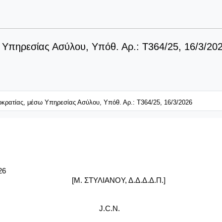
 Υπηρεσίας Ασύλου, Υπόθ. Αρ.: T364/25, 16/3/20
οκρατίας, μέσω Υπηρεσίας Ασύλου, Υπόθ. Αρ.: T364/25, 16/3/2026
26
[Μ. ΣΤΥΛΙΑΝΟΥ, Δ.Δ.Δ.Δ.Π.]
J
.
C
.
N
.