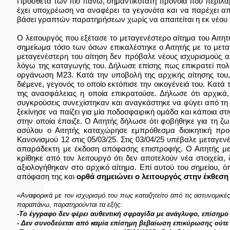
Πρόσθετα των πιο πάνω, σημαντικότατη πρόνοια που περιλα
έχει υποχρέωση να αναφέρει τα γεγονότα και να παρέχει απο
βάσει γραπτών παρατηρήσεων χωρίς να απαιτείται η εκ νέου
Ο λειτουργός που εξέτασε το μεταγενέστερο αίτημα του Αιτητ
σημείωμα τόσο των όσων επικαλέστηκε ο Αιτητής με το μεταγ
μεταγενέστερη του αίτηση δεν πρόβαλε νέους ισχυρισμούς αλ
λόγω της καταγωγής του. Δήλωσε επίσης πως επικρατεί πολι
οργάνωση Μ23. Κατά την υποβολή της αρχικής αίτησης του,
διέμενε, γεγονός το οποίο εκτόπισε την οικογένειά του. Κατά
της ανασφάλειας η οποία επικρατούσε. Δήλωσε ότι αρχικά
συγκρούσεις συνεχίστηκαν και αναγκάστηκε να φύγει από τη 
ξεκίνησε να παίζει για μία ποδοσφαιρική ομάδα και κάποια σ
στην οποία έπαιζε. Ο Αιτητής δήλωσε ότι φοβήθηκε για τη 
ασύλου ο Αιτητής καταχώρησε εμπρόθεσμα διοικητική προσ
Κανονισμού 12 στις 05/03/25. Στις 03/04/25 υπέβαλε μεταγε
απαράδεκτη με έκδοση απόφασης επιστροφής. Ο Αιτητής με
κρίθηκε από τον λειτουργό ότι δεν αποτελούν νέα στοιχεία
αξιολογήθηκαν στο αρχικό αίτημα. Επί αυτού του σημείου,
απόφαση της και
ορθά σημειώνει ο λειτουργός στην έκθεση
«Αναφορικά με τον ισχυρισμό του πως καταζητείτο από τις αστυνομικ
παραπάνω, παρατηρούνται τα εξής:
-Το έγγραφο δεν φέρει αυθεντική σφραγίδα με ανάγλυφο, επίσημο
- Δεν συνοδεύεται από καμία επίσημη βεβαίωση επικύρωσης ούτε π