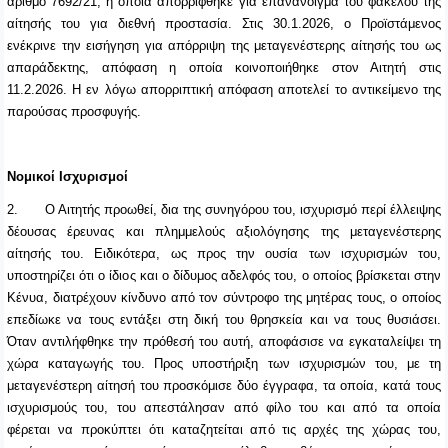
αριθμό 7692/21, η οποία απορρίφθηκε για επανάνοιγμα του φακέλου της
αίτησής του για διεθνή προστασία.
Στις 30.1.2026, ο Προϊστάμενος
ενέκρινε την εισήγηση για απόρριψη της μεταγενέστερης αίτησής του ως
απαράδεκτης, απόφαση η οποία κοινοποιήθηκε στον Αιτητή στις
11.2.2026. Η εν λόγω απορριπτική απόφαση αποτελεί το αντικείμενο της
παρούσας προσφυγής.
Νομικοί Ισχυρισμοί
2.
Ο Αιτητής προωθεί, δια της συνηγόρου του, ισχυρισμό περί έλλειψης
δέουσας έρευνας και πλημμελούς αξιολόγησης της μεταγενέστερης
αίτησής του. Ειδικότερα, ως προς την ουσία των ισχυρισμών του,
υποστηρίζει ότι ο ίδιος και ο δίδυμος αδελφός του, ο οποίος βρίσκεται στην
Κένυα, διατρέχουν κίνδυνο από τον σύντροφο της μητέρας τους, ο οποίος
επεδίωκε να τους εντάξει στη δική του θρησκεία και να τους θυσιάσει.
Όταν αντιλήφθηκε την πρόθεσή του αυτή, αποφάσισε να εγκαταλείψει τη
χώρα καταγωγής του. Προς υποστήριξη των ισχυρισμών του, με τη
μεταγενέστερη αίτησή του προσκόμισε δύο έγγραφα, τα οποία, κατά τους
ισχυρισμούς του, του απεστάλησαν από φίλο του και από τα οποία
φέρεται να προκύπτει ότι καταζητείται από τις αρχές της χώρας του,