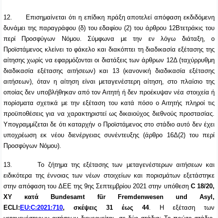
12.
Επισημαίνεται ότι η επίδικη πράξη αποτελεί απόφαση εκδιδόμενη
δυνάμει της παραγράφου (δ) του εδαφίου (2) του άρθρου 12Βτετράκις του
περί Προσφύγων Νόμου. Σύμφωνα με την εν λόγω διάταξη, ο
Προϊστάμενος κλείνει το φάκελο και διακόπτει τη διαδικασία εξέτασης της
αίτησης χωρίς να εφαρμόζονται οι διατάξεις των άρθρων 12Δ (ταχύρρυθμη
διαδικασία εξέτασης αιτήσεων) και 13 (κανονική διαδικασία εξέτασης
αιτήσεων), όταν η αίτηση είναι μεταγενέστερη αίτηση, στο πλαίσιο της
οποίας δεν υποβλήθηκαν από τον Αιτητή ή δεν προέκυψαν νέα στοιχεία ή
πορίσματα σχετικά με την εξέταση του κατά πόσο ο Αιτητής πληροί τις
προϋποθέσεις για να χαρακτηριστεί ως δικαιούχος διεθνούς προστασίας.
Υπογραμμίζεται δε ότι καταρχήν ο Προϊστάμενος στο στάδιο αυτό δεν έχει
υποχρέωση εκ νέου διενέργειας συνέντευξης (άρθρο 16Δ(2) του περί
Προσφύγων Νόμου).
13.
Το ζήτημα της εξέτασης των μεταγενέστερων αιτήσεων και
ειδικότερα της έννοιας των νέων στοιχείων και πορισμάτων εξετάστηκε
στην απόφαση του ΔΕΕ της 9ης Σεπτεμβρίου 2021 στην υπόθεση
C 18/20,
XY κατά Bundesamt für Fremdenwesen und Asyl,
ECLI:
EU:C:2021:710
, σκέψεις 31 έως 44
. Η εξέταση των