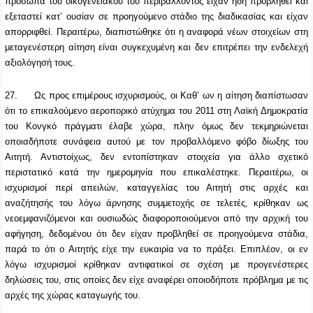
πρόσωπα του οικογενειακού του περιβάλλοντος είχαν ήδη προβληθεί και
εξεταστεί κατ’ ουσίαν σε προηγούμενο στάδιο της διαδικασίας και είχαν
απορριφθεί. Περαιτέρω, διαπιστώθηκε ότι η αναφορά νέων στοιχείων στη
μεταγενέστερη αίτηση είναι συγκεχυμένη και δεν επιτρέπει την ενδελεχή
αξιολόγησή τους.
27.
Ως προς επιμέρους ισχυρισμούς, οι Καθ’ ων η αίτηση διαπίστωσαν
ότι το επικαλούμενο αεροπορικό ατύχημα του 2011 στη Λαϊκή Δημοκρατία
του Κονγκό πράγματι έλαβε χώρα, πλην όμως δεν τεκμηριώνεται
οποιαδήποτε συνάφεια αυτού με τον προβαλλόμενο φόβο δίωξης του
Αιτητή. Αντιστοίχως, δεν εντοπίστηκαν στοιχεία για άλλο σχετικό
περιστατικό κατά την ημερομηνία που επικαλέστηκε. Περαιτέρω, οι
ισχυρισμοί περί απειλών, καταγγελίας του Αιτητή στις αρχές και
αναζήτησής του λόγω άρνησης συμμετοχής σε τελετές, κρίθηκαν ως
νεοεμφανιζόμενοι και ουσιωδώς διαφοροποιούμενοι από την αρχική του
αφήγηση, δεδομένου ότι δεν είχαν προβληθεί σε προηγούμενα στάδια,
παρά το ότι ο Αιτητής είχε την ευκαιρία να το πράξει. Επιπλέον, οι εν
λόγω ισχυρισμοί κρίθηκαν αντιφατικοί σε σχέση με προγενέστερες
δηλώσεις του, στις οποίες δεν είχε αναφέρει οποιοδήποτε πρόβλημα με τις
αρχές της χώρας καταγωγής του.