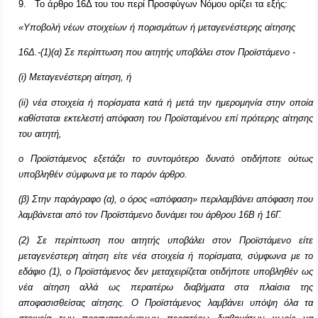
9.
Το άρθρο 16Δ του του περί Προσφύγων Νόμου ορίζει τα εξής:
«Υποβολή νέων στοιχείων ή πορισμάτων ή μεταγενέστερης αίτησης
16Δ.-(1)(α) Σε περίπτωση που αιτητής υποβάλει στον Προϊστάμενο -
(
i
) Μεταγενέστερη αίτηση, ή
(
ii
) νέα στοιχεία ή πορίσματα κατά ή μετά την ημερομηνία στην οποία
καθίσταται εκτελεστή απόφαση του Προϊσταμένου επί
πρότερης αίτησης
του αιτητή,
ο Προϊστάμενος εξετάζει το συντομότερο δυνατό οτιδήποτε ούτως
υποβληθέν σύμφωνα με το παρόν άρθρο.
(β) Στην παράγραφο (α), ο όρος «απόφαση» περιλαμβάνει απόφαση
που
λαμβάνεται από τον Προϊστάμενο δυνάμει του άρθρου 16Β ή 16Γ.
(2) Σε περίπτωση που αιτητής υποβάλει στον Προϊστάμενο είτε
μεταγενέστερη αίτηση είτε νέα στοιχεία ή πορίσματα, σύμφωνα με το
εδάφιο (1), ο Προϊστάμενος δεν μεταχειρίζεται οτιδήποτε υποβληθέν ως
νέα αίτηση αλλά ως περαιτέρω διαβήματα στα πλαίσια της
αποφασισθείσας αίτησης. Ο Προϊστάμενος λαμβάνει υπόψη όλα τα