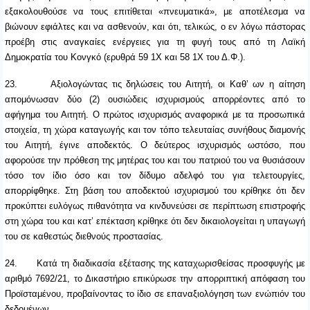
εξακολουθούσε να τους επιτίθεται «πνευματικά», με αποτέλεσμα να
βιώνουν εφιάλτες και να ασθενούν, και ότι, τελικώς, ο εν λόγω πάστορας
προέβη στις αναγκαίες ενέργειες για τη φυγή τους από τη Λαϊκή
Δημοκρατία του Κονγκό (ερυθρά 59 1Χ και 58 1Χ του Δ.Φ.).
23.
Αξιολογώντας τις δηλώσεις του Αιτητή, οι Καθ’ ων η αίτηση
απομόνωσαν δύο (2) ουσιώδεις ισχυρισμούς απορρέοντες από το
αφήγημα του Αιτητή. Ο πρώτος ισχυρισμός αναφορικά με τα προσωπικά
στοιχεία, τη χώρα καταγωγής και τον τόπο τελευταίας συνήθους διαμονής
του Αιτητή, έγινε αποδεκτός. Ο δεύτερος ισχυρισμός ωστόσο, που
αφορούσε την πρόθεση της μητέρας του και του πατριού του να θυσιάσουν
τόσο τον ίδιο όσο και τον δίδυμο αδελφό του για τελετουργίες,
απορρίφθηκε. Στη βάση του αποδεκτού ισχυρισμού του κρίθηκε ότι δεν
προκύπτει ευλόγως πιθανότητα να κινδυνεύσει σε περίπτωση επιστροφής
στη χώρα του και κατ’ επέκταση κρίθηκε ότι δεν δικαιολογείται η υπαγωγή
του σε καθεστώς διεθνούς προστασίας.
24.
Κατά τη διαδικασία εξέτασης της καταχωρισθείσας προσφυγής με
αριθμό 7692/21, το Δικαστήριο επικύρωσε την απορριπτική απόφαση του
Προϊσταμένου, προβαίνοντας το ίδιο σε επαναξιολόγηση των ενώπιόν του
δεδομένων.