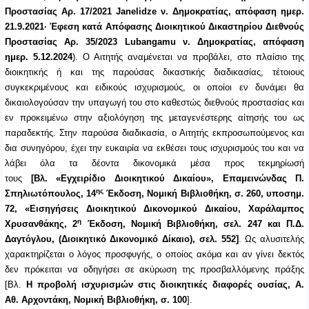
Προστασίας Αρ. 17/2021 Janelidze ν. Δημοκρατίας, απόφαση ημερ.
21.9.2021· Έφεση κατά Απόφασης Διοικητικού Δικαστηρίου Διεθνούς
Προστασίας Αρ. 35/2023 Lubangamu ν. Δημοκρατίας, απόφαση
ημερ. 5.12.2024
). Ο Αιτητής αναμένεται να προβάλει, στο πλαίσιο της
διοικητικής ή και της παρούσας δικαστικής διαδικασίας, τέτοιους
συγκεκριμένους και ειδικούς ισχυρισμούς, οι οποίοι εν δυνάμει θα
δικαιολογούσαν την υπαγωγή του στο καθεστώς διεθνούς προστασίας
και
εν προκειμένω στην αξιολόγηση της μεταγενέστερης αίτησής του ως
παραδεκτής.
Στην παρούσα διαδικασία, ο Αιτητής εκπροσωπούμενος και
δια συνηγόρου, έχει την ευκαιρία να εκθέσει τους ισχυρισμούς του και να
λάβει όλα τα δέοντα δικονομικά μέσα προς τεκμηρίωσή
τους
[Βλ. «Εγχειρίδιο Διοικητικού Δικαίου», Επαμεινώνδας Π.
ης
Σπηλιωτόπουλος, 14
Έκδοση, Νομική Βιβλιοθήκη, σ. 260, υποσημ.
72, «Εισηγήσεις Διοικητικού Δικονομικού Δικαίου, Χαράλαμπος
η
Χρυσανθάκης, 2
Έκδοση, Νομική Βιβλιοθήκη, σελ. 247 και Π.Δ.
Δαγτόγλου, (Διοικητικό Δικονομικό Δίκαιο), σελ. 552]
. Ως αλυσιτελής
χαρακτηρίζεται ο λόγος προσφυγής, ο οποίος ακόμα και αν γίνει δεκτός
δεν πρόκειται να οδηγήσει σε ακύρωση της προσβαλλόμενης πράξης
[Βλ.
Η προβολή ισχυρισμών στις διοικητικές διαφορές ουσίας, Α.
Αθ. Αρχοντάκη, Νομική Βιβλιοθήκη, σ. 100
].