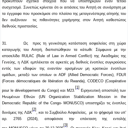
προκύπτουν σχετικά στοιχεία που να υποστηρίζουν έναν τέτοιο
συσχετισμό. Συνεπώς κρίνεται ότι οι αιτιάσεις του Αιτητή σε συνάρτηση με
τα έγγραφα που προσκόμισε στο πλαίσιο της μεταγενέστερης αίτησής του
δεν αυξάνουν τις πιθανότητες χορήγησης στον Αιτητή καθεστώτος
διεθνούς προστασίας.
31.
Ως προς τη γενικότερη κατάσταση ασφαλείας στη χώρα
καταγωγής του Αιτητή, διαπιστώθηκαν τα κάτωθι:
Σύμφωνα με την
ιστοσελίδα RULAC (Rule of Law in Armed Conflict) της Ακαδημίας της
Γενεύης, η ΛΔΚ εμπλέκεται σε αρκετές μη διεθνείς ένοπλες συγκρούσεις
εντός των εδαφών της εναντίον ορισμένων μη κρατικών ένοπλων
ομάδων, μεταξύ των οποίων οι ADF (Allied Democratic Forces), FDLR
(
Forces
d
é
mocratiques
de
lib
é
ration
du
Rwanda
), CODECO (
Coop
é
rative
[1]
pour
le
d
é
veloppement
du
Congo
) και M23.
Ειρηνευτική αποστολή των
Ηνωμένων Εθνών (UN Organization Stabilization Mission in the
Democratic Republic of the Congo- MONUSCO) υποστηρίζει τις ένοπλες
[2]
δυνάμεις της ΛΔΚ
, και το Συμβούλιο Ασφαλείας, με το ψήφισμά του υπ'
αρ. 2765 (2024), αποφάσισε την επέκταση της εντολής
[3]