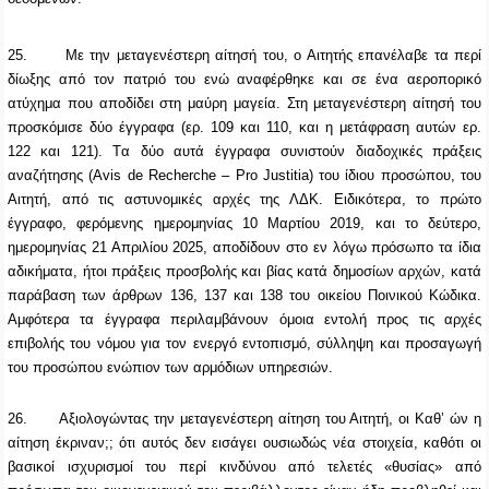
25.
Με την μεταγενέστερη αίτησή του, ο Αιτητής επανέλαβε τα περί
δίωξης από τον πατριό του ενώ αναφέρθηκε και σε ένα αεροπορικό
ατύχημα που αποδίδει στη μαύρη μαγεία. Στη μεταγενέστερη αίτησή του
προσκόμισε δύο έγγραφα (ερ. 109 και 110, και η μετάφραση αυτών ερ.
122 και 121).
T
α δύο αυτά έγγραφα συνιστούν διαδοχικές πράξεις
αναζήτησης (Avis de Recherche – Pro Justitia) του ίδιου προσώπου, του
Αιτητή, από τις αστυνομικές αρχές της ΛΔΚ. Ειδικότερα, το πρώτο
έγγραφο, φερόμενης ημερομηνίας 10 Μαρτίου 2019, και το δεύτερο,
ημερομηνίας 21 Απριλίου 2025, αποδίδουν στο εν λόγω πρόσωπο τα ίδια
αδικήματα, ήτοι πράξεις προσβολής και βίας κατά δημοσίων αρχών, κατά
παράβαση των άρθρων 136, 137 και 138 του οικείου Ποινικού Κώδικα.
Αμφότερα τα έγγραφα περιλαμβάνουν όμοια εντολή προς τις αρχές
επιβολής του νόμου για τον ενεργό εντοπισμό, σύλληψη και προσαγωγή
του προσώπου ενώπιον των αρμόδιων υπηρεσιών.
26.
Αξιολογώντας την μεταγενέστερη αίτηση του Αιτητή, οι Καθ’ ών η
αίτηση έκριναν;; ότι αυτός δεν εισάγει ουσιωδώς νέα στοιχεία, καθότι οι
βασικοί ισχυρισμοί του περί κινδύνου από τελετές «θυσίας» από