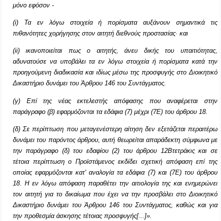
μόνο εφόσον -
(
i
) Τα εν λόγω στοιχεία ή πορίσματα αυξάνουν σημαντικά τις
πιθανότητες χορήγησης στον αιτητή διεθνούς προστασίας∙ και
(
ii
) ικανοποιείται πως ο αιτητής, άνευ δικής του υπαιτιότητας,
αδυνατούσε να υποβάλει τα εν λόγω στοιχεία ή πορίσματα κατά την
προηγούμενη διαδικασία και ιδίως μέσω της προσφυγής στο
Διοικητικό
Δικαστήριο δυνάμει του Άρθρου 146 του Συντάγματος.
(γ) Επί της νέας εκτελεστής απόφασης που αναφέρεται στην
παράγραφο (β) εφαρμόζονται τα εδάφια (7) μέχρι (7Ε) του άρθρου 18.
(δ) Σε περίπτωση που μεταγενέστερη αίτηση δεν εξετάζεται περαιτέρω
δυνάμει του παρόντος άρθρου, αυτή θεωρείται απαράδεκτη σύμφωνα με
την παράγραφο (δ) του εδαφίου (2) του άρθρου 12Βτετράκις και σε
τέτοια περίπτωση ο Προϊστάμενος εκδίδει σχετική απόφαση επί της
οποίας εφαρμόζονται κατ' αναλογία τα εδάφια (7) και (7Ε) του άρθρου
18. Η εν λόγω απόφαση παραθέτει την αιτιολογία της και ενημερώνει
τον αιτητή για το δικαίωμα που έχει να την προσβάλει στο Διοικητικό
Δικαστήριο δυνάμει του Άρθρου 146 του Συντάγματος, καθώς και για
την προθεσμία άσκησης τέτοιας προσφυγής[...]».