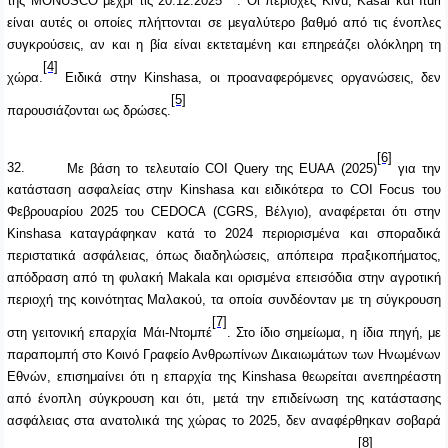
της
MONUSCO
μέχρι τις 20.12.2025
. Οι περιοχές Kivu, Kasai και Ituri
είναι αυτές οι οποίες πλήττονται σε μεγαλύτερο βαθμό από τις ένοπλες
συγκρούσεις, αν και η βία είναι εκτεταμένη και επηρεάζει ολόκληρη τη
[4]
χώρα.
Ειδικά στην Kinshasa, οι προαναφερόμενες οργανώσεις, δεν
[5]
παρουσιάζονται ως δρώσες.
[6]
32.
Με βάση το τελευταίο COI Query της EUAA (2025)
για την
κατάσταση ασφαλείας στην
Kinshasa
και ειδικότερα το COI Focus του
Φεβρουαρίου 2025 του CEDOCA (CGRS, Βέλγιο), αναφέρεται ότι στην
Kinshasa
καταγράφηκαν κατά το 2024 περιορισμένα και σποραδικά
περιστατικά ασφάλειας, όπως διαδηλώσεις, απόπειρα πραξικοπήματος,
απόδραση από τη φυλακή
Makala
και ορισμένα επεισόδια στην αγροτική
περιοχή της κοινότητας Μαλακού, τα οποία συνδέονταν με τη σύγκρουση
[7]
στη γειτονική επαρχία Μάι-Ντομπέ
. Στο ίδιο σημείωμα, η ίδια πηγή, με
παραπομπή στο Κοινό Γραφείο Ανθρωπίνων Δικαιωμάτων των Ηνωμένων
Εθνών, επισημαίνει ότι η επαρχία της
Kinshasa
θεωρείται ανεπηρέαστη
από ένοπλη σύγκρουση και ότι, μετά την επιδείνωση της κατάστασης
ασφάλειας στα ανατολικά της χώρας το 2025, δεν αναφέρθηκαν σοβαρά
[8]