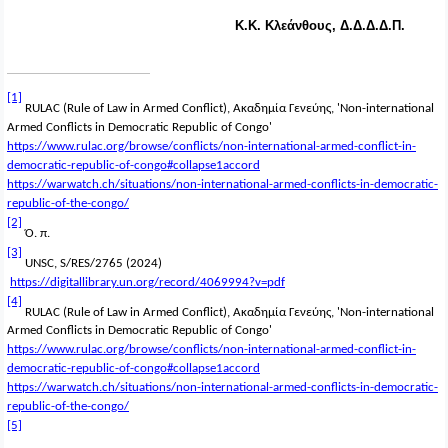
Κ.Κ. Κλεάνθους, Δ.Δ.Δ.Δ.Π.
[1]
RULAC (Rule of Law in Armed Conflict), Ακαδημία Γενεύης, 'Non-international
Armed Conflicts in Democratic Republic of Congo'
https://www.rulac.org/browse/conflicts/non-international-armed-conflict-in-
democratic-republic-of-congo#collapse1accord
https://warwatch.ch/situations/non-international-armed-conflicts-in-democratic-
republic-of-the-congo/
[2]
Ό
.
π
.
[3]
UNSC, S/RES/2765 (2024)
https://digitallibrary.un.org/record/4069994?v=pdf
[4]
RULAC (Rule of Law in Armed Conflict), Ακαδημία Γενεύης, 'Non-international
Armed Conflicts in Democratic Republic of Congo'
https://www.rulac.org/browse/conflicts/non-international-armed-conflict-in-
democratic-republic-of-congo#collapse1accord
https://warwatch.ch/situations/non-international-armed-conflicts-in-democratic-
republic-of-the-congo/
[5]