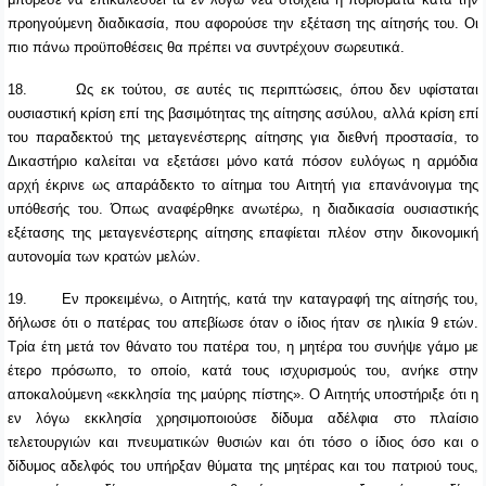
προηγούμενη διαδικασία, που αφορούσε την εξέταση της αίτησής του. Οι
πιο πάνω προϋποθέσεις θα πρέπει να συντρέχουν σωρευτικά.
18.
Ως εκ τούτου, σε αυτές τις περιπτώσεις, όπου δεν υφίσταται
ουσιαστική κρίση επί της βασιμότητας της αίτησης ασύλου, αλλά κρίση επί
του παραδεκτού της μεταγενέστερης αίτησης για διεθνή προστασία, το
Δικαστήριο καλείται να εξετάσει μόνο κατά πόσον ευλόγως η αρμόδια
αρχή έκρινε ως απαράδεκτο το αίτημα του Αιτητή για επανάνοιγμα της
υπόθεσής του. Όπως αναφέρθηκε ανωτέρω, η διαδικασία ουσιαστικής
εξέτασης της μεταγενέστερης αίτησης επαφίεται πλέον στην δικονομική
αυτονομία των κρατών μελών.
19.
Εν προκειμένω, ο Αιτητής, κατά την καταγραφή της αίτησής του,
δήλωσε
ότι ο πατέρας του απεβίωσε όταν ο ίδιος ήταν σε ηλικία 9 ετών.
Τρία έτη μετά τον θάνατο του πατέρα του, η μητέρα του συνήψε γάμο με
έτερο πρόσωπο, το οποίο, κατά τους ισχυρισμούς του, ανήκε στην
αποκαλούμενη «εκκλησία της μαύρης πίστης». Ο Αιτητής υποστήριξε ότι η
εν λόγω εκκλησία χρησιμοποιούσε δίδυμα αδέλφια στο πλαίσιο
τελετουργιών και πνευματικών θυσιών και ότι τόσο ο ίδιος όσο και ο
δίδυμος αδελφός του υπήρξαν θύματα της μητέρας και του πατριού τους,