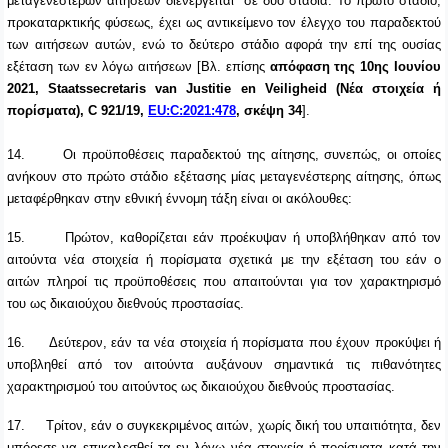
μεταγενέστερων αιτήσεων διενεργείται σε δύο στάδια: Το πρώτο στάδιο,
προκαταρκτικής φύσεως, έχει ως αντικείμενο τον έλεγχο του παραδεκτού
των αιτήσεων αυτών, ενώ το δεύτερο στάδιο αφορά την επί της ουσίας
εξέταση των εν λόγω αιτήσεων [Βλ. επίσης
απόφαση της 10ης Ιουνίου
2021, Staatssecretaris van Justitie en Veiligheid (Νέα στοιχεία ή
πορίσματα), C 921/19,
EU:C:2021:478
, σκέψη 34
].
14.
Οι προϋποθέσεις παραδεκτού της αίτησης, συνεπώς, οι οποίες
ανήκουν στο πρώτο στάδιο εξέτασης μίας μεταγενέστερης αίτησης, όπως
μεταφέρθηκαν στην εθνική έννομη τάξη είναι οι ακόλουθες:
15.
Πρώτον,
καθορίζεται εάν προέκυψαν ή υποβλήθηκαν από τον
αιτούντα νέα στοιχεία ή πορίσματα σχετικά με την εξέταση του εάν ο
αιτών πληροί τις προϋποθέσεις που απαιτούνται για τον χαρακτηρισμό
του ως δικαιούχου διεθνούς προστασίας.
16.
Δεύτερον, εάν τα νέα στοιχεία ή πορίσματα που έχουν προκύψει ή
υποβληθεί από τον αιτούντα αυξάνουν σημαντικά τις πιθανότητες
χαρακτηρισμού του αιτούντος ως δικαιούχου διεθνούς προστασίας.
17.
Τρίτον, εάν ο συγκεκριμένος αιτών, χωρίς δική του υπαιτιότητα, δεν
μπόρεσε να επικαλεσθεί τα εν λόγω νέα στοιχεία ή πορίσματα κατά την