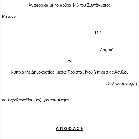
Αναφορικά με το άρθρο 146 του Συντάγματος
Μεταξύ:
Μ.Ν.
Αιτητού
και
Κυπριακής Δημοκρατίας, μέσω Προϊσταμένου Υπηρεσίας Ασύλου
Καθ’ ων η αίτηση
…………………….
Ν. Χαραλαμπίδου (κα), για τον Αιτητή
Α Π Ο Φ Α Σ Η