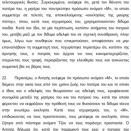
τελετουργικές θυσίες. Συγκεκριμένα, ανέφερε ότι, μετά τον θάνατο του
πατέρα του, η μητέρα του παντρεύτηκε πρόσωπο ονόματι «Μ», το οποίο
συμμετείχε σε τελετές της αποκαλούμενης «εκκλησίας της μαύρης
πίστης», όπου, κατά τους ισχυρισμούς του, χρησιμοποιούνταν δίδυμα
παιδιά. Κατά τον ίδιο, σε μία περίπτωση, κατόπιν αιτήματος του πατριού
του, μετέβη μαζί με τον δίδυμο αδελφό του σε σχετική συνάθροιση, πλην
όμως, λόγω των συνθηκών που επικρατούσαν, αποφάσισαν να μην
επαναλάβουν τη συμμετοχή τους. Ισχυρίστηκε περαιτέρω ότι, κατόπιν της
άρνησής τους, ο πατριός του άρχισε να τους κακομεταχειρίζεται,
στερώντας τους τροφή, περιορίζοντας την ελευθερία τους και ασκώντας
σωματική βία εις βάρος τους.
22.
Περαιτέρω, ο Αιτητής ανέφερε ότι πρόσωπο ονόματι «Μ», το οποίο
διέμενε στην οικία τους από τον χρόνο ζωής του πατέρα του και το οποίο
ο ίδιος και ο αδελφός του θεωρούσαν ως αδελφή τους, κρυφάκουσε
συνομιλία μεταξύ της μητέρας του και του πατριού του, κατά την οποία
φέρονταν να εκφράζουν την πρόθεσή τους να θυσιάσουν τα δίδυμα τέκνα
στην ανωτέρω εκκλησία. Κατά τους ισχυρισμούς του, η «Μ»,
επιδιώκοντας να τους προστατεύσει, τους μετέφερε σε εκκλησία, όπου
ζήτησε από πάστορα ονόματι Τζον να τους παράσχει προστασία. Ο
Αιτητής δήλωσε ότι, κατά την παραμονή τους εκεί, ο πατριός του