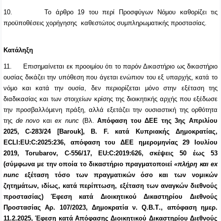
10.
Το άρθρο 19 του περί Προσφύγων Νόμου καθορίζει τις
προϋποθέσεις χορήγησης καθεστώτος συμπληρωματικής προστασίας.
Κατάληξη
11.
Επισημαίνεται εκ προοιμίου ότι το παρόν Δικαστήριο ως δικαστήριο
ουσίας δικάζει την υπόθεση που άγεται ενώπιον του εξ υπαρχής, κατά το
νόμο και κατά την ουσία, δεν περιορίζεται μόνο στην εξέταση της
διαδικασίας και των στοιχείων κρίσης της διοικητικής αρχής που εξέδωσε
την προσβαλλόμενη πράξη, αλλά εξετάζει την ουσιαστική της ορθότητα
της
de novo
και
ex
nunc
(Βλ.
A
πόφαση του ΔΕΕ της 3ης Απριλίου
2025, C‑283/24 [Barouk], B. F. κατά Κυπριακής Δημοκρατίας,
ECLI:EU:C:2025:236,
απόφαση του ΔΕΕ ημερομηνίας 29 Ιουλίου
2019,
Torubarov
,
C
-556/17,
EU
:
C
:2019:626, σκέψεις 50 έως 53
(σύμφωνα με την οποία το δικαστήριο
πραγματοποιεί
«πλήρη και
ex
nunc
εξέταση τόσο των πραγματικών όσο και των νομικών
ζητημάτων, ιδίως, κατά περίπτωση, εξέταση των αναγκών διεθνούς
προστασίας)
Έφεση κατά Διοικητικού Δικαστηρίου Διεθνούς
Προστασίας
A
ρ. 107/2023, Δημοκρατία ν.
Q
.
B
.
T
., απόφαση ημερ.
11.2.2025, Έφεση κατά Απόφασης Διοικητικού Δικαστηρίου Διεθνούς