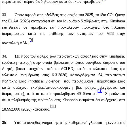
περιστατικά, πέραν διαδηλώσεων κατά δυτικών πρεσβειών.
33.
Όσον αφορά στις εξελίξεις στις αρχές του 2025, το ίδιο COI Query
της EUAA (2025) καταγράφει ότι τον Ιανουάριο διαδηλωτές στην
Kinshasa
επιτέθηκαν σε πρεσβείες και προκάλεσαν πυρκαγιές, στο πλαίσιο
διαμαρτυριών κατά της επίθεσης των ανταρτών του M23 στην
[9]
ανατολική ΛΔΚ.
34.
Ως προς τον αριθμό των περιστατικών ασφαλείας στην Kinshasa,
ευρύτερη περιοχή στην οποία βρίσκεται ο τόπος συνήθους διαμονής του
Αιτητή, βάσει στοιχείων από το ACLED, κατά το τελευταίο έτος (με
τελευταία ενημέρωση στις 6.3.2026) καταγράφηκαν 54 περιστατικά
πολιτικής βίας (“
Political violence
”, που περιλαμβάνει περιστατικά βίας
κατά αμάχων, εκρήξεις/απομακρυσμένη βία, μάχες, εξεγέρσεις και
[10]
διαμαρτυρίες), από τα οποία προκλήθηκαν 49 θάνατοι.
Σημειώνεται
ότι ο πληθυσμός της πρωτεύουσας
Kinshasa
εκτιμάται ότι ανέρχεται στα
[11]
18,552,800 (2026) κατοίκους.
35.
Υπό το σύνηθες νόημά της στην καθημερινή γλώσσα, η έννοια της