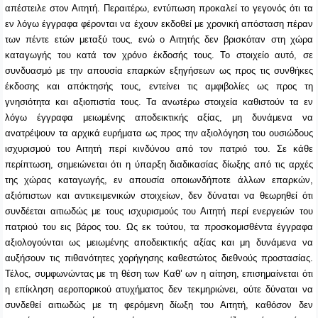
απέστειλε στον Αιτητή. Περαιτέρω, εντύπωση προκαλεί το γεγονός ότι τα
εν λόγω έγγραφα φέρονται να έχουν εκδοθεί με χρονική απόσταση πέραν
των πέντε ετών μεταξύ τους, ενώ ο Αιτητής δεν βρισκόταν στη χώρα
καταγωγής του κατά τον χρόνο έκδοσής τους. Το στοιχείο αυτό, σε
συνδυασμό με την απουσία επαρκών εξηγήσεων ως προς τις συνθήκες
έκδοσης και απόκτησής τους, εντείνει τις αμφιβολίες ως προς τη
γνησιότητα και αξιοπιστία τους. Τα ανωτέρω στοιχεία καθιστούν τα εν
λόγω έγγραφα μειωμένης αποδεικτικής αξίας, μη δυνάμενα να
ανατρέψουν τα αρχικά ευρήματα ως προς την αξιολόγηση του ουσιώδους
ισχυρισμού του Αιτητή περί κινδύνου από τον πατριό του. Σε κάθε
περίπτωση, σημειώνεται ότι η ύπαρξη διαδικασίας δίωξης από τις αρχές
της χώρας καταγωγής, εν απουσία οποιωνδήποτε άλλων επαρκών,
αξιόπιστων και αντικειμενικών στοιχείων, δεν δύναται να θεωρηθεί ότι
συνδέεται αιτιωδώς με τους ισχυρισμούς του Αιτητή περί ενεργειών του
πατριού του εις βάρος του. Ως εκ τούτου, τα προσκομισθέντα έγγραφα
αξιολογούνται ως μειωμένης αποδεικτικής αξίας και μη δυνάμενα να
αυξήσουν τις πιθανότητες χορήγησης καθεστώτος διεθνούς προστασίας.
Τέλος, συμφωνώντας με τη θέση των Καθ’ ων η αίτηση, επισημαίνεται ότι
η επίκληση αεροπορικού ατυχήματος δεν τεκμηριώνει, ούτε δύναται να
συνδεθεί αιτιωδώς με τη φερόμενη δίωξη του Αιτητή, καθόσον δεν