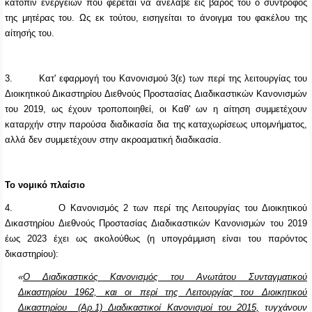
κατόπιν ενεργειών που φέρεται να ανέλαβε εις βάρος του ο σύντροφος
της μητέρας του. Ως εκ τούτου, εισηγείται το άνοιγμα του φακέλου της
αίτησής του.
3.
Κατ' εφαρμογή του Κανονισμού 3(ε) των περί της λειτουργίας του
Διοικητικού Δικαστηρίου Διεθνούς Προστασίας Διαδικαστικών Κανονισμών
του 2019, ως έχουν τροποποιηθεί, οι Καθ' ων η αίτηση συμμετέχουν
καταρχήν στην παρούσα διαδικασία δια της καταχωρίσεως υπομνήματος,
αλλά δεν συμμετέχουν στην ακροαματική διαδικασία.
To
νομικό πλαίσιο
4.
Ο
Κανονισμός
2 των περί της Λειτουργίας του Διοικητικού
Δικαστηρίου Διεθνούς Προστασίας Διαδικαστικών Κανονισμών του 2019
έως 2023 έχει ως ακολούθως (η υπογράμμιση είναι του παρόντος
δικαστηρίου):
«
Ο Διαδικαστικός Κανονισμός του Ανωτάτου Συνταγματικού
Δικαστηρίου 1962, και οι περί της Λειτουργίας του Διοικητικού
Δικαστηρίου (Αρ.1) Διαδικαστικοί Κανονισμοί του 2015,
τυγχάνουν