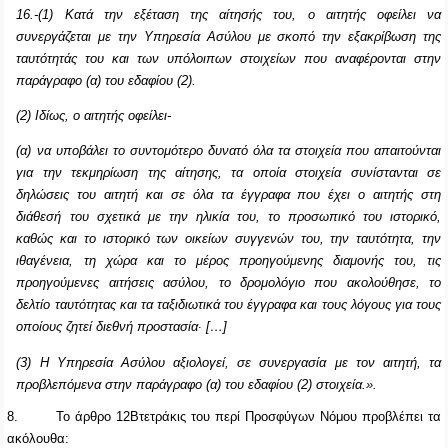
16.-(1) Κατά την εξέταση της αίτησής του, ο αιτητής οφείλει να
συνεργάζεται με την Υπηρεσία Ασύλου με σκοπό την εξακρίβωση της
ταυτότητάς του και των υπόλοιπων στοιχείων που αναφέρονται στην
παράγραφο (α) του εδαφίου (2).
(2) Ιδίως, ο αιτητής οφείλει-
(α) να υποβάλει το συντομότερο δυνατό όλα τα στοιχεία που απαιτούνται
για την τεκμηρίωση της αίτησης, τα οποία στοιχεία συνίστανται σε
δηλώσεις του αιτητή και σε όλα τα έγγραφα που έχει ο αιτητής στη
διάθεσή του σχετικά με την ηλικία του, το προσωπικό του ιστορικό,
καθώς και το ιστορικό των οικείων συγγενών του, την ταυτότητα, την
ιθαγένεια, τη χώρα και το μέρος προηγούμενης διαμονής του, τις
προηγούμενες αιτήσεις ασύλου, το δρομολόγιο που ακολούθησε, το
δελτίο ταυτότητας και τα ταξιδιωτικά του έγγραφα και τους λόγους για τους
οποίους ζητεί διεθνή προστασία∙ […]
(3) Η Υπηρεσία Ασύλου αξιολογεί, σε συνεργασία με τον αιτητή, τα
προβλεπόμενα στην παράγραφο (α) του εδαφίου (2) στοιχεία.».
8.
Το άρθρο 12Βτετράκις του περί Προσφύγων Νόμου προβλέπει τα
ακόλουθα: