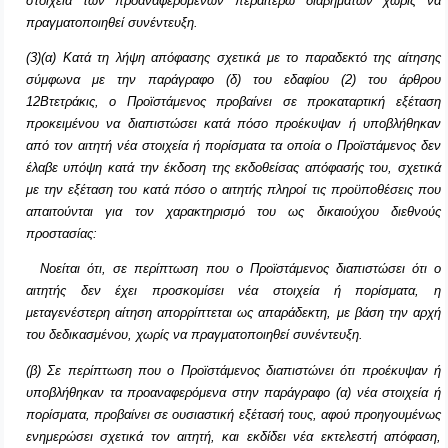
στοιχεία των προαναφερόμενων περαιτέρω διαβημάτων
χωρίς να
πραγματοποιηθεί συνέντευξη.
(3)(α) Κατά τη λήψη απόφασης σχετικά με το παραδεκτό της αίτησης
σύμφωνα με την παράγραφο (δ) του εδαφίου (2) του άρθρου
12Βτετράκις, ο Προϊστάμενος προβαίνει σε προκαταρτική εξέταση
προκειμένου να διαπιστώσει κατά πόσο προέκυψαν ή υποβλήθηκαν
από τον αιτητή νέα στοιχεία ή πορίσματα τα οποία ο Προϊστάμενος δεν
έλαβε υπόψη κατά την έκδοση της εκδοθείσας απόφασής του, σχετικά
με την εξέταση του κατά πόσο ο αιτητής πληροί τις προϋποθέσεις που
απαιτούνται για τον χαρακτηρισμό του ως δικαιούχου διεθνούς
προστασίας:
Νοείται ότι, σε περίπτωση που ο Προϊστάμενος διαπιστώσει ότι ο
αιτητής δεν έχει προσκομίσει νέα στοιχεία ή πορίσματα, η
μεταγενέστερη αίτηση απορρίπτεται ως απαράδεκτη, με βάση την αρχή
του δεδικασμένου, χωρίς να πραγματοποιηθεί συνέντευξη.
(β) Σε περίπτωση που ο Προϊστάμενος διαπιστώνει ότι προέκυψαν ή
υποβλήθηκαν τα προαναφερόμενα στην παράγραφο (α) νέα στοιχεία ή
πορίσματα, προβαίνει σε ουσιαστική εξέτασή τους, αφού προηγουμένως
ενημερώσει σχετικά τον αιτητή, και εκδίδει νέα εκτελεστή απόφαση,