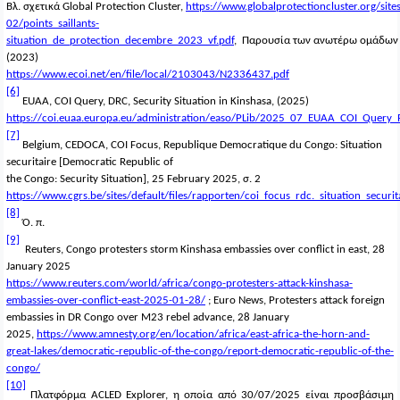
Βλ
.
σχετικά
Global Protection Cluster,
https://www.globalprotectioncluster.org/sites
02/points_saillants-
situation_de_protection_decembre_2023_vf.pdf
,
Παρουσία
των
ανωτέρω
ομάδων
(2023)
https://www.ecoi.net/en/file/local/2103043/N2336437.pdf
[6]
EUAA, COI Query, DRC, Security Situation in Kinshasa, (2025)
https://coi.euaa.europa.eu/administration/easo/PLib/2025_07_EUAA_COI_Query_
[7]
Belgium, CEDOCA, COI Focus, Republique Democratique du Congo: Situation
securitaire [Democratic Republic of
the Congo: Security Situation], 25 February 2025,
σ
. 2
https://www.cgrs.be/sites/default/files/rapporten/coi_focus_rdc._situation_secur
[8]
Ό
.
π
.
[9]
Reuters, Congo protesters storm Kinshasa embassies over conflict in east, 28
January 2025
https://www.reuters.com/world/africa/congo-protesters-attack-kinshasa-
embassies-over-conflict-east-2025-01-28/
; Euro News, Protesters attack foreign
embassies in DR Congo over M23 rebel advance, 28 January
2025,
https://www.amnesty.org/en/location/africa/east-africa-the-horn-and-
great-lakes/democratic-republic-of-the-congo/report-democratic-republic-of-the-
congo/
[10]
Πλατφόρμα
ACLED Explorer,
η
οποία
από
30/07/2025
είναι
προσβάσιμη