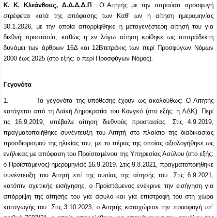
Κ. Κ. Κλεάνθους, Δ.Δ.Δ.Δ.Π
.:
Ο Αιτητής με την παρούσα προσφυγή
στρέφεται κατά της απόφασης των Καθ' ων η αίτηση
ημερομηνίας
30.1.2026,
με την οποία απορρίφθηκε η μεταγενέστερη αίτησή του για
διεθνή προστασία, καθώς η εν λόγω αίτηση κρίθηκε ως απαράδεκτη
δυνάμει των άρθρων 16Δ και 12Βτετράκις των περί Προσφύγων Νόμων
2000 έως 2025 (στο εξής:
o
περί Προσφύγων Νόμος).
Γεγονότα
1.
Τα γεγονότα της υπόθεσης έχουν ως ακολούθως:
Ο Αιτητής
κατάγεται από τη Λαϊκή Δημοκρατία του Κονγκό (στο εξής: η ΛΔΚ). Περί
τις 16.9.2019, υπέβαλε αίτηση διεθνούς προστασίας. Στις 4.9.2019,
πραγματοποιήθηκε συνέντευξη του Αιτητή στο πλαίσιο της διαδικασίας
προσδιορισμού της ηλικίας του, με το πέρας της οποίας αξιολογήθηκε ως
ενήλικας με απόφαση του Προϊσταμένου της Υπηρεσίας Ασύλου (στο εξής:
o Προϊστάμενος) ημερομηνίας 16.9.2019. Στις 9.8.2021, πραγματοποιήθηκε
συνέντευξη του Αιτητή επί της ουσίας της αίτησής του. Στις 6.9.2021,
κατόπιν σχετικής εισήγησης, ο Προϊστάμενος ενέκρινε την εισήγηση για
απόρριψη της αίτησής του για άσυλο και για επιστροφή του στη χώρα
καταγωγής του. Στις 3.10.2023, ο Αιτητής καταχώρισε την προσφυγή υπ’