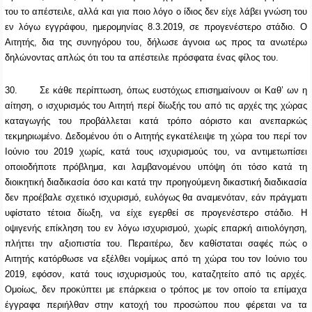
του το απέστειλε, αλλά και για ποιο λόγο ο ίδιος δεν είχε λάβει γνώση του
εν λόγω εγγράφου, ημερομηνίας 8.3.2019, σε προγενέστερο στάδιο. Ο
Αιτητής, δια της συνηγόρου του, δήλωσε άγνοια ως προς τα ανωτέρω
δηλώνοντας απλώς ότι του τα απέστειλε πρόσφατα ένας φίλος του.
30.
Σε κάθε περίπτωση, όπως ευστόχως επισημαίνουν οι Καθ’ ων η
αίτηση, ο ισχυρισμός του Αιτητή περί δίωξής του από τις αρχές της χώρας
καταγωγής του προβάλλεται κατά τρόπο αόριστο και ανεπαρκώς
τεκμηριωμένο. Δεδομένου ότι ο Αιτητής εγκατέλειψε τη χώρα του περί τον
Ιούνιο του 2019 χωρίς, κατά τους ισχυρισμούς του, να αντιμετωπίσει
οποιοδήποτε πρόβλημα, και λαμβανομένου υπόψη ότι τόσο κατά τη
διοικητική διαδικασία όσο και κατά την προηγούμενη δικαστική διαδικασία
δεν προέβαλε σχετικό ισχυρισμό, ευλόγως θα αναμενόταν, εάν πράγματι
υφίστατο τέτοια δίωξη, να είχε εγερθεί σε προγενέστερο στάδιο. Η
οψιγενής επίκληση του εν λόγω ισχυρισμού, χωρίς επαρκή αιτιολόγηση,
πλήττει την αξιοπιστία του. Περαιτέρω, δεν καθίσταται σαφές πώς ο
Αιτητής κατόρθωσε να εξέλθει νομίμως από τη χώρα του τον Ιούνιο του
2019, εφόσον, κατά τους ισχυρισμούς του, καταζητείτο από τις αρχές.
Ομοίως, δεν προκύπτει με επάρκεια ο τρόπος με τον οποίο τα επίμαχα
έγγραφα περιήλθαν στην κατοχή του προσώπου που φέρεται να τα