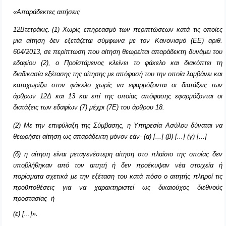
«Απαράδεκτες αιτήσεις
12Βτετράκις.-(1) Χωρίς επηρεασμό των περιπτώσεων κατά τις οποίες
μια αίτηση δεν εξετάζεται σύμφωνα με τον Κανονισμό (ΕΕ) αριθ.
604/2013, σε περίπτωση που αίτηση θεωρείται απαράδεκτη δυνάμει του
εδαφίου (2), ο Προϊστάμενος κλείνει το φάκελο και διακόπτει τη
διαδικασία εξέτασης της αίτησης με απόφασή του την οποία λαμβάνει και
καταχωρίζει στον φάκελο χωρίς να εφαρμόζονται οι διατάξεις των
άρθρων 12Δ και 13 και επί της οποίας απόφασης εφαρμόζονται οι
διατάξεις των εδαφίων (7) μέχρι (7Ε) του άρθρου 18.
(2) Με την επιφύλαξη της Σύμβασης, η Υπηρεσία Ασύλου δύναται να
θεωρήσει αίτηση ως απαράδεκτη μόνον εάν-
(α) [...]
(β) [...]
(γ) [...]
(δ) η αίτηση είναι μεταγενέστερη αίτηση στο πλαίσιο της οποίας δεν
υποβλήθηκαν από τον αιτητή ή δεν προέκυψαν νέα στοιχεία ή
πορίσματα σχετικά με την εξέταση του κατά πόσο ο αιτητής πληροί τις
προϋποθέσεις για να χαρακτηριστεί ως δικαιούχος διεθνούς
προστασίας∙ ή
(ε) [...]».