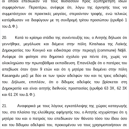
οι οποίοι επεδίωκαν να τους θυσιάσουν προς εξυπηρέτηση ιδίων
συμφερόντων. Περαιτέρω, ανέφερε ότι, λόγω της άρνησής τους να
συμμετάσχουν σε πρακτικές μαγείας, στερούνταν τροφής, ενώ τελικώς
κατόρθωσαν να διαφύγουν με τη συνδρομή τρίτου προσώπου (ερυθρό 1
του Δ.Φ.).
20.
Κατά το κρίσιμο στάδιο της συνέντευξής του, ο Αιτητής δήλωσε ότι
γεννήθηκε, μεγάλωσε και διέμενε στην πόλη Kinshasa της Λαϊκής
Δημοκρατίας του Κονγκό και ειδικότερα στην περιοχή (commune) Ndjili.
Ανέφερε ότι φοίτησε στο δημοτικό σχολείο για πέντε έτη, χωρίς να
ολοκληρώσει την πρωτοβάθμια εκπαίδευση. Επανέλαβε ότι ο πατέρας του
απεβίωσε όταν ήταν 9 ετών και ότι η μητέρα του διαμένει στην πόλη
Kasangulu μαζί με δύο εκ των τριών αδελφών του και τις τρεις αδελφές
του. Δήλωσε, επιπλέον, ότι ο δίδυμος αδελφός του βρίσκεται στη
Δημοκρατία και είναι αιτητής διεθνούς προστασίας (ερυθρά 63 3Χ, 62 3Χ
και 61 2Χ του Δ.Φ.).
21.
Αναφορικά με τους λόγους εγκατάλειψης της χώρας καταγωγής
του, στο πλαίσιο της ελεύθερης αφήγησής του, ο Αιτητής ισχυρίστηκε ότι η
μητέρα του και ο πατριός του επεδίωκαν τον θάνατο τόσο του ίδιου όσο
και του δίδυμου αδελφού του, προκειμένου να τους χρησιμοποιήσουν σε