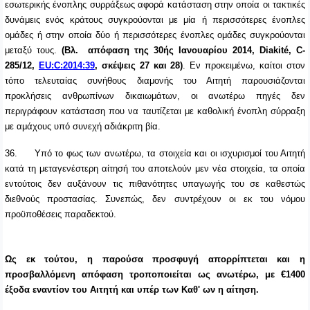
εσωτερικής ένοπλης συρράξεως αφορά κατάσταση στην οποία οι τακτικές
δυνάμεις ενός κράτους συγκρούονται με μία ή περισσότερες ένοπλες
ομάδες ή στην οποία δύο ή περισσότερες ένοπλες ομάδες συγκρούονται
μεταξύ τους.
(Βλ. απόφαση της 30ής Ιανουαρίου 2014, Diakité, C-
285/12,
EU:C:2014:39
, σκέψεις 27 και 28)
. Εν προκειμένω, καίτοι στον
τόπο τελευταίας συνήθους διαμονής του Αιτητή παρουσιάζονται
προκλήσεις ανθρωπίνων δικαιωμάτων, οι ανωτέρω πηγές δεν
περιγράφουν κατάσταση που να ταυτίζεται με καθολική ένοπλη σύρραξη
με αμάχους υπό συνεχή αδιάκριτη βία.
36.
Υπό το φως των ανωτέρω, τα στοιχεία και οι ισχυρισμοί του Αιτητή
κατά τη μεταγενέστερη αίτησή του αποτελούν μεν νέα στοιχεία, τα οποία
εντούτοις
δεν αυξάνουν τις πιθανότητες υπαγωγής του σε καθεστώς
διεθνούς προστασίας. Συνεπώς, δεν συντρέχουν οι εκ του νόμου
προϋποθέσεις παραδεκτού.
Ως εκ τούτου, η παρούσα προσφυγή απορρίπτεται και η
προσβαλλόμενη απόφαση τροποποιείται ως ανωτέρω, με €1400
έξοδα εναντίον του Αιτητή και υπέρ των Καθ' ων η αίτηση.