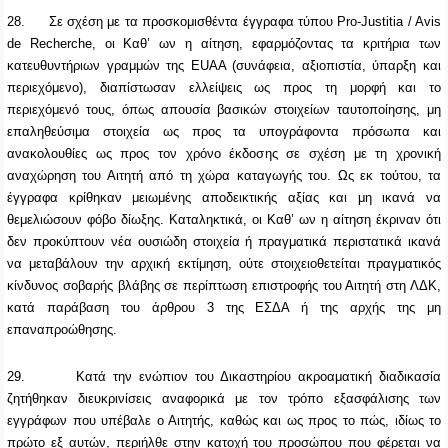
28.
Σε σχέση με τα προσκομισθέντα έγγραφα τύπου Pro-Justitia / Avis
de Recherche, οι Καθ’ ων η αίτηση, εφαρμόζοντας τα κριτήρια των
κατευθυντήριων γραμμών της EUAA (συνάφεια, αξιοπιστία, ύπαρξη και
περιεχόμενο), διαπίστωσαν ελλείψεις ως προς τη μορφή και το
περιεχόμενό τους, όπως απουσία βασικών στοιχείων ταυτοποίησης, μη
επαληθεύσιμα στοιχεία ως προς τα υπογράφοντα πρόσωπα και
ανακολουθίες ως προς τον χρόνο έκδοσης σε σχέση με τη χρονική
αναχώρηση του Αιτητή από τη χώρα καταγωγής του. Ως εκ τούτου, τα
έγγραφα κρίθηκαν μειωμένης αποδεικτικής αξίας και μη ικανά να
θεμελιώσουν φόβο δίωξης. Καταληκτικά, οι Καθ’ ων η αίτηση έκριναν ότι
δεν προκύπτουν νέα ουσιώδη στοιχεία ή πραγματικά περιστατικά ικανά
να μεταβάλουν την αρχική εκτίμηση, ούτε στοιχειοθετείται πραγματικός
κίνδυνος σοβαρής βλάβης σε περίπτωση επιστροφής του Αιτητή στη ΛΔΚ,
κατά παράβαση του άρθρου 3 της ΕΣΔΑ ή της αρχής της μη
επαναπροώθησης.
29.
Κατά την ενώπιον του Δικαστηρίου ακροαματική διαδικασία
ζητήθηκαν διευκρινίσεις αναφορικά με τον τρόπο εξασφάλισης των
εγγράφων που υπέβαλε ο Αιτητής, καθώς και ως προς το πώς, ιδίως το
πρώτο εξ αυτών, περιήλθε στην κατοχή του προσώπου που φέρεται να