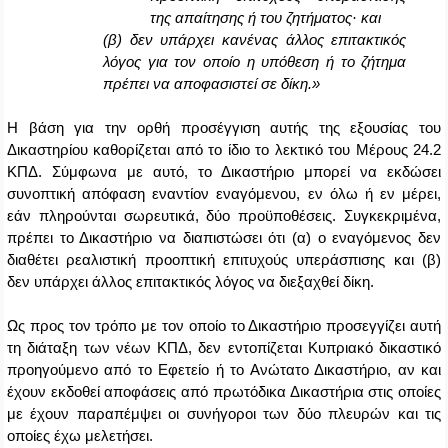
της απαίτησης ή του ζητήματος· και
(β) δεν υπάρχει κανένας άλλος επιτακτικός
λόγος για τον οποίο η υπόθεση ή το ζήτημα
πρέπει να αποφασιστεί σε δίκη.»
Η βάση για την ορθή προσέγγιση αυτής της εξουσίας του
Δικαστηρίου καθορίζεται από το ίδιο το λεκτικό του Μέρους 24.2
ΚΠΔ. Σύμφωνα με αυτό, το Δικαστήριο μπορεί να εκδώσει
συνοπτική απόφαση εναντίον εναγόμενου, εν όλω ή εν μέρει,
εάν πληρούνται σωρευτικά, δύο προϋποθέσεις. Συγκεκριμένα,
πρέπει το Δικαστήριο να διαπιστώσει ότι (α) ο εναγόμενος δεν
διαθέτει ρεαλιστική προοπτική επιτυχούς υπεράσπισης και (β)
δεν υπάρχει άλλος επιτακτικός λόγος να διεξαχθεί δίκη.
Ως προς τον τρόπο με τον οποίο το Δικαστήριο προσεγγίζει αυτή
τη διάταξη των νέων ΚΠΔ, δεν εντοπίζεται Κυπριακό δικαστικό
προηγούμενο από το Εφετείο ή το Ανώτατο Δικαστήριο, αν και
έχουν εκδοθεί αποφάσεις από πρωτόδικα Δικαστήρια στις οποίες
με έχουν παραπέμψει οι συνήγοροι των δύο πλευρών και τις
οποίες έχω μελετήσει.