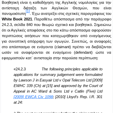
Βοηθητική είναι η καθοδήγηση της Αγγλικής νομολογίας για την
αντίστοιχη διάταξη των Αγγλικών Θεσμών, που είναι
[1]
πανομοιότυπη
. Έχω ανατρέξει στις σχετικές παραγράφους του
White
Book
2021
. Παραθέτω απόσπασμα από την παράγραφο
24.2.3, σελίδα 840 που θεωρώ σχετικό και βοηθητικό. Σημειώνω
ότι οι Αγγλικές αποφάσεις στο πιο κάτω απόσπασμα αφορούσαν
περιπτώσεις αιτήσεων που καταχωρήθηκαν από εναγόμενους
για συνοπτική απόρριψη των αγωγών. Συνεπώς, οι αναφορές
στο απόσπασμα σε ενάγοντα (
claimant
) πρέπει να διαβάζονται
ωσάν να αναφέρονται σε εναγόμενο (
defendant
) ώστε να
εφαρμοστούν κατ΄ αντιστοιχία στην παρούσα περίπτωση:
«24.2.3
The following principles applicable to
applications for summary judgement were formulated
by Lawson J in Easyair Ltd v Opal Telecom Ltd [2009]
EWHC 339 (Ch) at [15] and approved by the Court of
Appeal in AC Ward & Sons Ltd v Catlin (Five) Ltd
[2009] EWCA Civ 1098
; [2010] Lloyd’s Rep. I.R. 301
at 24: