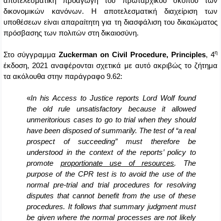
αποτελεσματική προαγωγή του πρωταρχικού σκοπού των
δικονομικών κανόνων. Η αποτελεσματική διαχείριση των
υποθέσεων είναι απαραίτητη για τη διασφάλιση του δικαιώματος
πρόσβασης των πολιτών στη δικαιοσύνη.
η
Στο σύγγραμμα
Zuckerman
on
Civil
Procedure
,
Principles
, 4
έκδοση, 2021 αναφέρονται σχετικά με αυτό ακριβώς το ζήτημα
τα ακόλουθα στην παράγραφο 9.62:
«
In his Access to Justice reports Lord Wolf found
the old rule unsatisfactory because it allowed
unmeritorious cases to go to trial when they should
have been disposed of summarily. The test of “a real
prospect of succeeding” must therefore be
understood in the context of the reports’ policy to
promote
proportionate use of resources
. The
purpose of the CPR test is to avoid the use of the
normal pre-trial and trial procedures for resolving
disputes that cannot benefit from the use of these
procedures. It follows that summary judgment must
be given where the normal processes are not likely