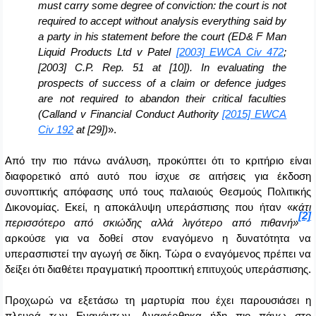
must c
α
rry some degree of conviction: the court is not
required to accept without analysis everything said by
a party in his statement before the court (ED& F Man
Liquid Products Ltd v Patel
[2003] EWCA Civ 472
;
[2003] C.P. Rep. 51 at [10]). In evaluating the
prospects of success of a claim or defence judges
are not required to abandon their critical faculties
(Calland v Financial Conduct Authority
[2015] EWCA
Civ 192
at [29])
».
Από την πιο πάνω ανάλυση, προκύπτει ότι το κριτήριο είναι
διαφορετικό από αυτό που ίσχυε σε αιτήσεις για έκδοση
συνοπτικής απόφασης υπό τους παλαιούς Θεσμούς Πολιτικής
Δικονομίας. Εκεί, η αποκάλυψη υπεράσπισης που ήταν «
κάτι
[2]
περισσότερο από σκιώδης αλλά λιγότερο από πιθανή»
αρκούσε για να δοθεί στον εναγόμενο η δυνατότητα να
υπερασπιστεί την αγωγή σε δίκη. Τώρα ο εναγόμενος πρέπει να
δείξει ότι διαθέτει πραγματική προοπτική επιτυχούς υπεράσπισης.
Προχωρώ να εξετάσω τη μαρτυρία που έχει παρουσιάσει η
πλευρά των Εναγόντων. Αναφέρθηκα ήδη πιο πάνω στο