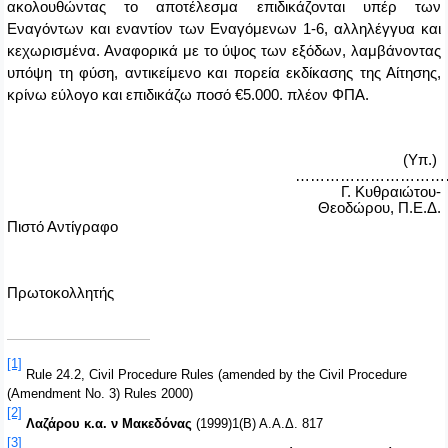
ακολουθώντας το αποτέλεσμα επιδικάζονται υπέρ των
Εναγόντων και εναντίον των Εναγόμενων 1-6, αλληλέγγυα και
κεχωρισμένα. Αναφορικά με το ύψος των εξόδων, λαμβάνοντας
υπόψη τη φύση, αντικείμενο και πορεία εκδίκασης της Αίτησης,
κρίνω εύλογο και επιδικάζω ποσό €5.000. πλέον ΦΠΑ.
(Υπ.)
…………………………
Γ. Κυθραιώτου-
Θεοδώρου, Π.Ε.Δ.
Πιστό Αντίγραφο
Πρωτοκολλητής
[1]
Rule 24.2, Civil Procedure Rules (amended by the Civil Procedure
(Amendment No. 3) Rules 2000)
[2]
Λαζάρου κ.α. ν Μακεδόνας
(1999)1(Β) Α.Α.Δ. 817
[3]