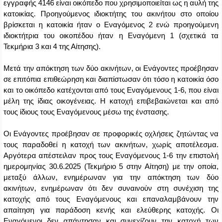
εγγραφής 4146 είναι οικόπεδο που χρησιμοποιείται ως η αυλή της
κατοικίας. Προηγούμενος ιδιοκτήτης του ακινήτου στο οποίου
βρίσκεται η κατοικία ήταν ο Εναγόμενος 2 ενώ προηγούμενη
ιδιοκτήτρια του οικοπέδου ήταν η Εναγόμενη 1 (σχετικά τα
Τεκμήρια 3 και 4 της Αίτησης).
Μετά την απόκτηση των δύο ακινήτων, οι Ενάγοντες προέβησαν
σε επιτόπια επιθεώρηση και διαπίστωσαν ότι τόσο η κατοικία όσο
και το οικόπεδο κατέχονται από τους Εναγόμενους 1-6, που είναι
μέλη της ίδιας οικογένειας. Η κατοχή επιβεβαιώνεται και από
τους ίδιους τους Εναγόμενους μέσω της ένστασης.
Οι Ενάγοντες προέβησαν σε προφορικές οχλήσεις ζητώντας να
τους παραδοθεί η κατοχή των ακινήτων, χωρίς αποτέλεσμα.
Αργότερα απέστειλαν προς τους Εναγόμενους 1-6 την επιστολή
ημερομηνίας 30.6.2025 (Τεκμήριο 5 στην Αίτηση) με την οποία,
μεταξύ άλλων, ενημέρωναν για την απόκτηση των δύο
ακινήτων, ενημέρωναν ότι δεν συναινούν στη συνέχιση της
κατοχής από τους Εναγόμενους και επαναλαμβάνουν την
απαίτηση για παράδοση κενής και ελεύθερης κατοχής. Οι
Εναγόμενοι δεν απάντησαν και συνεχίζουν την κατοχή των