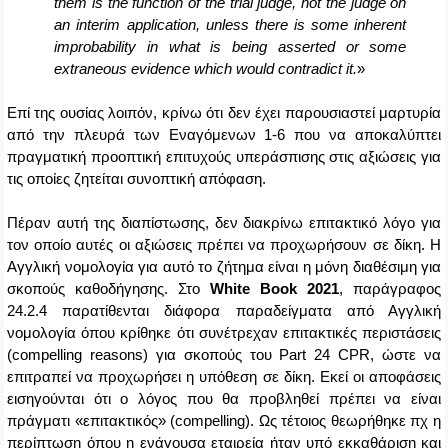
them is the function of the trial judge, not the judge on
an interim application, unless there is some inherent
improbability in what is being asserted or some
extraneous evidence which would contradict it.
»
Επί της ουσίας λοιπόν, κρίνω ότι δεν έχει παρουσιαστεί μαρτυρία
από την πλευρά των Εναγόμενων 1-6 που να αποκαλύπτει
πραγματική προοπτική επιτυχούς υπεράσπισης στις αξιώσεις για
τις οποίες ζητείται συνοπτική απόφαση.
Πέραν αυτή της διαπίστωσης, δεν διακρίνω επιτακτικό λόγο για
τον οποίο αυτές οι αξιώσεις πρέπει να προχωρήσουν σε δίκη. Η
Αγγλική νομολογία για αυτό το ζήτημα είναι η μόνη διαθέσιμη για
σκοπούς καθοδήγησης. Στο
White
Book
2021
, παράγραφος
24.2.4 παρατίθενται διάφορα παραδείγματα από Αγγλική
νομολογία όπου κρίθηκε ότι συνέτρεχαν επιτακτικές περιστάσεις
(
compelling
reasons
) για σκοπούς του
Part
24
CPR
, ώστε να
επιτραπεί να προχωρήσει η υπόθεση σε δίκη. Εκεί οι αποφάσεις
εισηγούνται ότι ο λόγος που θα προβληθεί πρέπει να είναι
πράγματι «επιτακτικός» (
compelling
). Ως τέτοιος θεωρήθηκε πχ η
περίπτωση όπου η ενάγουσα εταιρεία ήταν υπό εκκαθάριση και