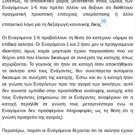
Συνεπώς, το αποδεικτικό βάρος μετατίθεται στους ώμους των
Εναγόμενων 1-6 που πρέπει πλέον να δείξουν ότι διαθέτουν
πραγματική προοπτική επιτυχούς υπεράσπισης ή άλλο
[4]
επιτακτικό λόγο για τη διεξαγωγή κανονικής δίκης
.
Οι Εναγόμενοι 1-6 προβάλλουν τη θέση ότι κατέχουν νόμιμα τα
επίδικα ακίνητα. Οι Εναγόμενοι 1 και 2 ήταν μεν οι προηγούμενοι
ιδιοκτήτες όμως καμία μαρτυρία έχουν παρουσιάσει που να
δείχνει από που έλκουν δικαίωμα σε συνέχιση της κατοχής όπως
ισχυρίζονται. Το γεγονός ότι ήταν σε κατοχή όταν αποκτήθηκαν
τα ακίνητα από τους Ενάγοντες, δεν συνεπάγεται αυτόματα
δικαίωμα σε συνέχιση της κατοχής. Έστω και αν η κατοχή ήταν
σε γνώση των Εναγόντων πριν την αγορά των ακινήτων, αυτό
δεν συνιστά εμπόδιο στην προσπάθεια ανάληψης κατοχής από
τους Ενάγοντες (σημειώνω ότι οι Ενάγοντες αναφέρουν ότι η
κατοχή περιήλθε σε γνώση τους μεταγενέστερα ενώ οι
Εναγόμενοι δεν προσφέρουν πληροφορίες ως τη θέση ότι η
γνώση προηγείτο της αγοράς).
Περαιτέρω, παρότι οι Εναγόμενοι δέχονται ότι τα ακίνητα έχουν