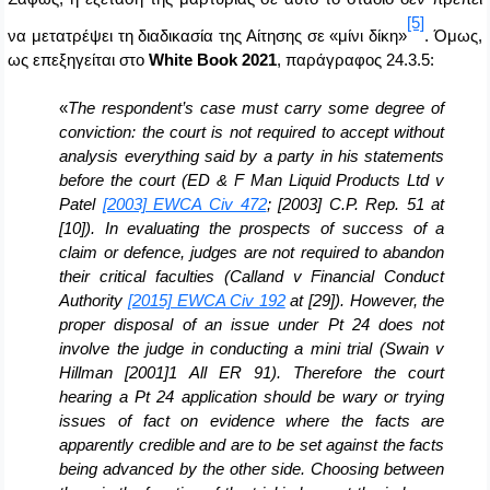
[5]
να μετατρέψει τη διαδικασία της Αίτησης σε «μίνι δίκη»
. Όμως,
ως επεξηγείται στο
White
Book
2021
, παράγραφος 24.3.5:
«
The respondent’s case must carry some degree of
conviction: the court is not required to accept without
analysis everything said by a party in his statements
before the court (ED & F Man Liquid Products Ltd v
Patel
[2003] EWCA Civ 472
; [2003] C.P. Rep. 51 at
[10]). In evaluating the prospects of success of a
claim or defence, judges are not required to abandon
their critical faculties (Calland v Financial Conduct
Authority
[2015] EWCA Civ 192
at [29]). However, the
proper disposal of an issue under Pt 24 does not
involve the judge in conducting a mini trial (Swain v
Hillman [2001]1 All ER 91). Therefore the court
hearing a Pt 24 application should be wary or trying
issues of fact on evidence where the facts are
apparently credible and are to be set against the facts
being advanced by the other side. Choosing between