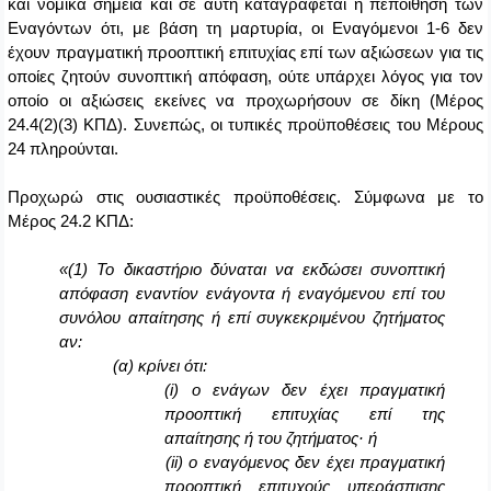
και νομικά σημεία και σε αυτή καταγράφεται η πεποίθηση των
Εναγόντων ότι, με βάση τη μαρτυρία, οι Εναγόμενοι 1-6 δεν
έχουν πραγματική προοπτική επιτυχίας επί των αξιώσεων για τις
οποίες ζητούν συνοπτική απόφαση, ούτε υπάρχει λόγος για τον
οποίο οι αξιώσεις εκείνες να προχωρήσουν σε δίκη (Μέρος
24.4(2)(3) ΚΠΔ). Συνεπώς, οι τυπικές προϋποθέσεις του Μέρους
24 πληρούνται.
Προχωρώ στις ουσιαστικές προϋποθέσεις. Σύμφωνα με το
Μέρος 24.2 ΚΠΔ:
«(1) Το δικαστήριο δύναται να εκδώσει συνοπτική
απόφαση εναντίον ενάγοντα ή εναγόμενου επί του
συνόλου απαίτησης ή επί συγκεκριμένου ζητήματος
αν:
(α) κρίνει ότι:
(
i
) ο ενάγων δεν έχει πραγματική
προοπτική επιτυχίας επί της
απαίτησης ή του ζητήματος· ή
(
ii
) ο εναγόμενος δεν έχει πραγματική
προοπτική επιτυχούς υπεράσπισης