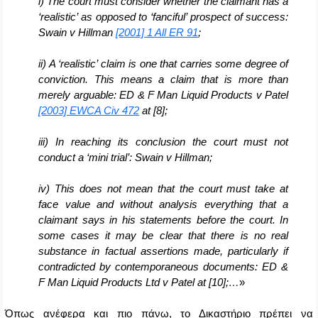
i) The court must consider whether the claimant has a
‘realistic’ as opposed to ‘fanciful’ prospect of success:
Swain v Hillman
[2001] 1 All ER 91
;
ii) A ‘realistic’ claim is one that carries some degree of
conviction. This means a claim that is more than
merely arguable: ED & F Man Liquid Products v Patel
[2003] EWCA Civ 472
at [8];
iii) In reaching its conclusion the court must not
conduct a ‘mini trial’: Swain v Hillman;
iv) This does not mean that the court must take at
face value and without analysis everything that a
claimant says in his statements before the court. In
some cases it may be clear that there is no real
substance in factual assertions made, particularly if
contradicted by contemporaneous documents: ED &
F Man Liquid Products Ltd v Patel at [10];…
»
Όπως ανέφερα και πιο πάνω, το Δικαστήριο πρέπει να