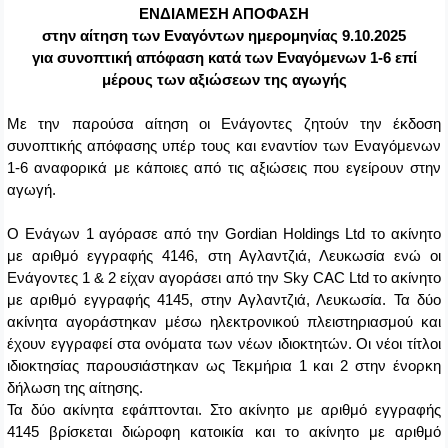
ΕΝΔΙΑΜΕΣΗ ΑΠΟΦΑΣΗ
στην αίτηση των Εναγόντων ημερομηνίας 9.10.2025
για συνοπτική απόφαση κατά των Εναγόμενων 1-6 επί
μέρους των αξιώσεων της αγωγής
Με την παρούσα αίτηση οι Ενάγοντες ζητούν την έκδοση
συνοπτικής απόφασης υπέρ τους και εναντίον των Εναγόμενων
1-6 αναφορικά με κάποιες από τις αξιώσεις που εγείρουν στην
αγωγή.
Ο Ενάγων 1 αγόρασε από την
Gordian
Holdings
Ltd
το ακίνητο
με αριθμό εγγραφής 4146, στη Αγλαντζιά, Λευκωσία ενώ οι
Ενάγοντες 1 & 2 είχαν αγοράσει από την
Sky
CAC
Ltd
το ακίνητο
με αριθμό εγγραφής 4145, στην Αγλαντζιά, Λευκωσία. Τα δύο
ακίνητα αγοράστηκαν μέσω ηλεκτρονικού πλειστηριασμού και
έχουν εγγραφεί στα ονόματα των νέων ιδιοκτητών. Οι νέοι τίτλοι
ιδιοκτησίας παρουσιάστηκαν ως Τεκμήρια 1 και 2 στην ένορκη
δήλωση της αίτησης.
Τα δύο ακίνητα εφάπτονται. Στο ακίνητο με αριθμό εγγραφής
4145 βρίσκεται διώροφη κατοικία και το ακίνητο με αριθμό