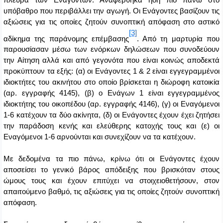
υπόβαθρο που περιβάλλει την αγωγή. Οι Ενάγοντες βασίζουν τις
αξιώσεις για τις οποίες ζητούν συνοπτική απόφαση στο αστικό
[3]
αδίκημα της παράνομης επέμβασης
. Από τη μαρτυρία που
παρουσίασαν μέσω των ενόρκων δηλώσεων που συνοδεύουν
την Αίτηση αλλά και από γεγονότα που είναι κοινώς αποδεκτά
προκύπτουν τα εξής: (α) οι Ενάγοντες 1 & 2 είναι εγγεγραμμένοι
ιδιοκτήτες του ακινήτου στο οποίο βρίσκεται η διώροφη κατοικία
(αρ. εγγραφής 4145), (β) ο Ενάγων 1 είναι εγγεγραμμένος
ιδιοκτήτης του οικοπέδου (αρ. εγγραφής 4146), (γ) οι Εναγόμενοι
1-6 κατέχουν τα δύο ακίνητα, (δ) οι Ενάγοντες έχουν έχει ζητήσει
την παράδοση κενής και ελεύθερης κατοχής τους και (ε) οι
Εναγόμενοι 1-6 αρνούνται και συνεχίζουν να τα κατέχουν.
Με δεδομένα τα πιο πάνω, κρίνω ότι οι Ενάγοντες έχουν
αποσείσει το γενικό βάρος απόδειξης που βρισκόταν στους
ώμους τους και έχουν επιτύχει να στοιχειοθετήσουν, στον
απαιτούμενο βαθμό, τις αξιώσεις για τις οποίες ζητούν συνοπτική
απόφαση.