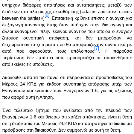
υπήρχαν διάφορες απαιτήσεις και ανταπαιτήσεις μεταξύ των
διαδίκων στο πλαίσιο της εκκαθάρισης («
claims
and
cross
-
claims
[6]
between
the
parties
»)
. Επιτακτική κρίθηκε επίσης η ανάγκη για
διεξαγωγή κανονικής δίκης όταν υπήρχαν στην ίδια αγωγή και
άλλοι εναγόμενοι, πλην εκείνου εναντίον του οποίου ο ενάγων
ζητούσε συνοπτική απόφαση, και δεν μπορούσαν να
διαχωριστούν τα ζητήματα που θα αποφασίζονταν συνοπτικά με
[7]
αυτά που αφορούσαν τους υπόλοιπους
. Η παρούσα
περίπτωση δεν εμπίπτει ούτε προσομοιάζει σε οποιανδήποτε
από εκείνες τις υποθέσεις.
Ακολουθεί από τα πιο πάνω ότι πληρούνται οι προϋποθέσεις του
Μέρους 24 ΚΠΔ για έκδοση συνοπτικής απόφασης υπέρ των
Εναγόντων και εναντίον των Εναγόμενων 1-6, για τις αξιώσεις
που αφορά αυτή η Αίτηση.
Ένα τελευταίο ζήτημα που εγείρεται από την πλευρά των
Εναγόμενων 1-6 και θεωρώ ότι χρήζει απάντησης, είναι η θέση
ότι η διαδικασία του Μέρους 24.2 ΚΠΔ καταστρατηγεί το δικαίωμα
πρόσβασης στη δικαιοσύνη. Δεν συμφωνώ με αυτή τη θέση.