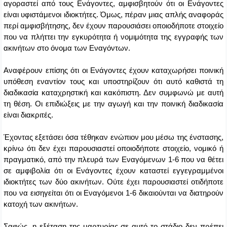
αγοραστεί από τους Ενάγοντες, αμφισβητούν ότι οι Ενάγοντες
είναι υφιστάμενοι ιδιοκτήτες. Όμως, πέραν μιας απλής αναφοράς
περί αμφισβήτησης, δεν έχουν παρουσιάσει οποιοδήποτε στοιχείο
που να πλήττει την εγκυρότητα ή νομιμότητα της εγγραφής των
ακινήτων στο όνομα των Εναγόντων.
Αναφέρουν επίσης ότι οι Ενάγοντες έχουν καταχωρήσει ποινική
υπόθεση εναντίον τους και υποστηρίζουν ότι αυτό καθιστά τη
διαδικασία καταχρηστική και κακόπιστη. Δεν συμφωνώ με αυτή
τη θέση. Οι επιδιώξεις με την αγωγή και την ποινική διαδικασία
είναι διακριτές.
Έχοντας εξετάσει όσα τέθηκαν ενώπιον μου μέσω της ένστασης,
κρίνω ότι δεν έχει παρουσιαστεί οποιοδήποτε στοιχείο, νομικό ή
πραγματικό, από την πλευρά των Εναγόμενων 1-6 που να θέτει
σε αμφιβολία ότι οι Ενάγοντες έχουν καταστεί εγγεγραμμένοι
ιδιοκτήτες των δύο ακινήτων. Ούτε έχει παρουσιαστεί οτιδήποτε
που να εισηγείται ότι οι Εναγόμενοι 1-6 δικαιούνται να διατηρούν
κατοχή των ακινήτων.
Σαφώς, η εξέταση της μαρτυρίας σε αυτό το στάδιο δεν πρέπει