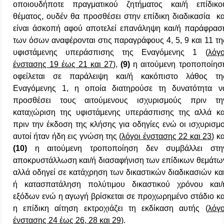
οποιουδήποτε πραγματικού ζητήματος και/ή επίδικο
θέματος, ουδέν θα προσθέσει στην επίδικη διαδικασία κα
είναι άσκοπή αφού αποτελεί επανάληψη και/ή παράφρασ
των όσων αναφέρονται στις παραγράφους 4, 5, 9 και 11 τη
υφιστάμενης υπεράσπισης της Εναγόμενης 1 (
λόγο
ένστασης 19 έως 21 και 27
),
(9)
η αιτούμενη τροποποίησ
οφείλεται σε παράλειψη και/ή κακόπιστο λάθος τη
Εναγόμενης 1, η οποία διατηρούσε τη δυνατότητα ν
προσθέσει τους αιτούμενους ισχυρισμούς πριν τη
καταχώριση της υφιστάμενης υπεράσπισης της αλλά κα
πριν την έκδοση της κλήσης για οδηγίες ενώ οι ισχυρισμο
αυτοί ήταν ήδη εις γνώση της (
λόγοι ένστασης 22 και 23
) κα
(10)
η αιτούμενη τροποποίηση δεν συμβάλλει στη
αποκρυστάλλωση και/ή διασαφήνιση των επίδικων θεμάτω
αλλά οδηγεί σε κατάχρηση των δικαστικών διαδικασιών και
ή κατασπατάληση πολύτιμου δικαστικού χρόνου και/
εξόδων ενώ η αγωγή βρίσκεται σε προχωρημένο στάδιο κα
η επίδικη αίτηση εκτροχιάζει τη εκδίκαση αυτής (
λόγο
ένστασης 24 έως 26, 28 και 29
).