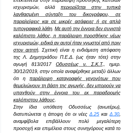
επεκτείνεται στην παράλειψη προσθήκης κάποιων
ισχυρισμών, αλλά
περιορίζεται στην τυπικά
λανθασμένη σύνταξη του δικογράφου, σε
παραλείψεις και σε μικρές ασάφειες ή σε απλά
τυπογραφικά λάθη
.
Με αυτή την έννοια δεν συνιστά
καλόπιστο λάθος, η παράλειψη προσθήκης νέων
ισχυρισμών, ειδικά αν αυτοί ήταν γνωστοί από πριν
στον αιτητή
. Σχετική είναι η ενδιάμεση απόφαση
της Λ. Δημητριάδου Π.Ε.Δ. (ως ήταν τότε) στην
αγωγή 813/2017
Οδυσσέως ν. Σ.Κ.Τ
., ημερ.
30/12/2019, στην οποία αναφέρθηκε μεταξύ άλλων
ότι η
παράλειψη καταγραφής γεγονότων που
θεμελιώνουν τη βάση της αγωγής, δεν μπορούν να
υπαχθούν στην έννοια του εκ παραδρομής
καλόπιστου λάθους
.
Στην ίδια υπόθεση
Οδυσσέως
(ανωτέρω),
διατυπώνεται η άποψη ότι οι νέες
Δ.25
και
Δ.30
,
αναμφίβολα επιβάλλουν πολύ μεγαλύτερη
προσοχή και επιμέλεια στους συνηγόρους κατά το