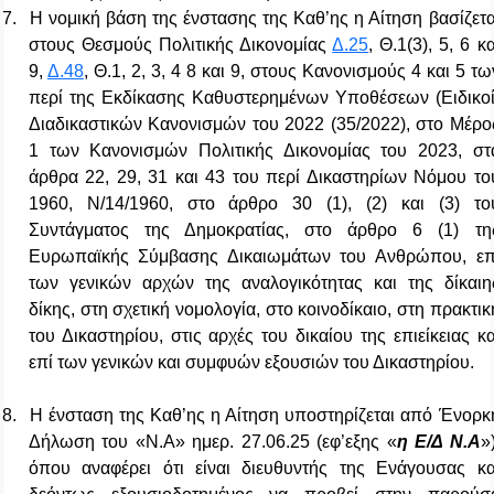
7.
Η νομική βάση της ένστασης της Καθ’ης η Αίτηση βασίζετα
στους Θεσμούς Πολιτικής Δικονομίας
Δ.25
, Θ.1(3), 5, 6 κα
9,
Δ.48
, Θ.1, 2, 3, 4 8 και 9, στους Κανονισμούς 4 και 5 τω
περί της Εκδίκασης Καθυστερημένων Υποθέσεων (Ειδικοί
Διαδικαστικών Κανονισμών του 2022 (35/2022), στο Μέρο
1 των Κανονισμών Πολιτικής Δικονομίας του 2023, στ
άρθρα 22, 29, 31 και 43 του περί Δικαστηρίων Νόμου το
1960, Ν/14/1960, στο άρθρο 30 (1), (2) και (3) το
Συντάγματος της Δημοκρατίας, στο άρθρο 6 (1) τη
Ευρωπαϊκής Σύμβασης Δικαιωμάτων του Ανθρώπου, επ
των γενικών αρχών της αναλογικότητας και της δίκαιη
δίκης, στη σχετική νομολογία, στο κοινοδίκαιο, στη πρακτικ
του Δικαστηρίου, στις αρχές του δικαίου της επιείκειας κα
επί των γενικών και συμφυών εξουσιών του Δικαστηρίου.
8.
H
ένσταση της Καθ’ης η Αίτηση υποστηρίζεται από Ένορκ
Δήλωση του «Ν.Α» ημερ. 27.06.25
(εφ’εξης «
η Ε/Δ Ν.Α
»)
όπου αναφέρει ότι είναι διευθυντής της Ενάγουσας κα