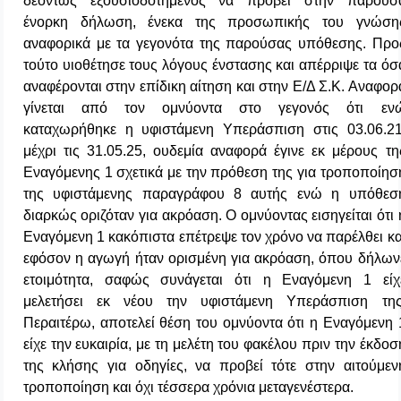
δεόντως εξουσιοδοτημένος να προβεί στην παρούσ
ένορκη δήλωση, ένεκα της προσωπικής του γνώση
αναφορικά με τα γεγονότα της παρούσας υπόθεσης. Προ
τούτο υιοθέτησε τους λόγους ένστασης και απέρριψε τα όσ
αναφέρονται στην επίδικη αίτηση και στην Ε/Δ Σ.Κ. Αναφορ
γίνεται από τον ομνύοντα στο γεγονός ότι εν
καταχωρήθηκε η υφιστάμενη Υπεράσπιση στις 03.06.21
μέχρι τις 31.05.25, ουδεμία αναφορά έγινε εκ μέρους τη
Εναγόμενης 1 σχετικά με την πρόθεση της για τροποποίησ
της υφιστάμενης παραγράφου 8 αυτής ενώ η υπόθεσ
διαρκώς οριζόταν για ακρόαση. Ο ομνύοντας εισηγείται ότι 
Εναγόμενη 1 κακόπιστα επέτρεψε τον χρόνο να παρέλθει κα
εφόσον η αγωγή ήταν ορισμένη για ακρόαση, όπου δήλων
ετοιμότητα, σαφώς συνάγεται ότι η Εναγόμενη 1 είχ
μελετήσει εκ νέου την υφιστάμενη Υπεράσπιση της
Περαιτέρω, αποτελεί θέση του ομνύοντα ότι η Εναγόμενη 
είχε την ευκαιρία, με τη μελέτη του φακέλου πριν την έκδοσ
της κλήσης για οδηγίες, να προβεί τότε στην αιτούμεν
τροποποίηση και όχι τέσσερα χρόνια μεταγενέστερα.