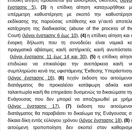
επίδικη αίτηση προωθείται για αλλότριους σκοπούς (
λόγο
ένστασης 5
),
(3)
η επίδικη αίτηση καταχωρήθηκε μ
υπέρμετρη καθυστέρηση με σκοπό την καθυστέρησ
εκδίκασης της παρούσας υπόθεσης και γι’αυτό αποτελε
κατάχρηση της διαδικασίας (
abuse
of
the
process
of
th
Court
) (
λόγοι ένστασης 6 έως 10
),
(4)
η επίδικη αίτηση και 
ένορκη δήλωση που τη συνοδεύει είναι νομικά κα
πραγματικά αβάσιμες και/ή αστήρικτές και/ή ανυπόστατε
(
λόγοι ένστασης 11 έως 14 και 30
),
(5)
η επίδικη αίτησ
επιδιώκει να επικαλύψει την ανεπάρκεια και/ή ν
συμπληρώσει κενά της υφιστάμενης Έκθεσης Υπεράσπιση
(
λόγος ένστασης 16
),
(6)
τυχόν έκδοση του αιτούμενο
διατάγματος θα προκαλέσει κατάφωρη αδικία και/
ταλαιπωρία και/ή θα επηρεάσει δυσμενώς τα δικαιώματα τη
Ενάγουσας που δεν μπορεί να αποζημιωθεί με χρήμ
(
λόγος ένστασης 17
),
(7)
έκδοση του αιτούμενο
διατάγματος θα παραβιάσει το δικαίωμα της Ενάγουσας σ
δίκαια δίκη εντός εύλογου χρόνου (
λόγος ένστασης 18
),
(8)
αιτούμενη τροποποίηση δεν σκοπεί στον καθορισμ