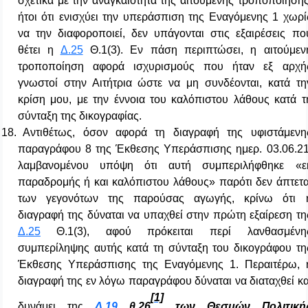
σχετικά με την αναγκαιότητα της αιτούμενης τροποποίησης
ήτοι ότι ενισχύει την υπεράσπιση της Εναγόμενης 1 χωρί
να την διαφοροποιεί, δεν υπάγονται στις εξαιρέσεις πο
θέτει η
Δ.25
Θ.1(3). Εν πάση περιπτώσει, η αιτούμεν
τροποποίηση αφορά ισχυρισμούς που ήταν εξ αρχή
γνωστοί στην Αιτήτρια ώστε να μη συνδέονται, κατά τη
κρίση μου, με την έννοια του καλόπιστου λάθους κατά τ
σύνταξη της δικογραφίας.
18.
Αντιθέτως, όσον αφορά τη διαγραφή της υφιστάμενη
παραγράφου 8 της Έκθεσης Υπεράσπισης ημερ. 03.06.21
λαμβανομένου υπόψη ότι αυτή συμπεριλήφθηκε «ε
παραδρομής ή και καλόπιστου λάθους» παρότι δεν άπτετα
των γεγονότων της παρούσας αγωγής, κρίνω ότι 
διαγραφή της δύναται να υπαχθεί στην πρώτη εξαίρεση τη
Δ.25
Θ.1(3), αφού πρόκειται περί λανθασμένη
συμπερίληψης αυτής κατά τη σύνταξη του δικογράφου τη
Έκθεσης Υπεράσπισης της Εναγόμενης 1. Περαιτέρω, 
διαγραφή της εν λόγω παραγράφου δύναται να διαταχθεί κα
[1]
δυνάμει της
Δ.19
θ.26
των Θεσμών Πολιτική