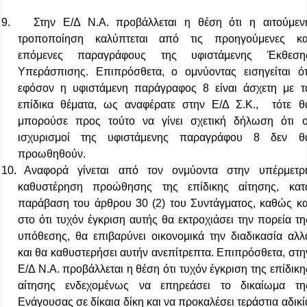
9.
Στην Ε/Δ Ν.Α. προβάλλεται η θέση ότι η αιτούμεν
τροποποίηση καλύπτεται από τις προηγούμενες κα
επόμενες παραγράφους της υφιστάμενης Έκθεση
Υπεράσπισης. Επιπρόσθετα, ο ομνύοντας εισηγείται ότ
εφόσον η υφιστάμενη παράγραφος 8 είναι άσχετη με τ
επίδικα θέματα, ως αναφέρατε στην Ε/Δ Σ.Κ.,
τότε θ
μπορούσε προς τούτο να γίνει σχετική δήλωση ότι ο
ισχυρισμοί της υφιστάμενης παραγράφου 8 δεν θ
προωθηθούν.
10.
Αναφορά γίνεται από τον ονμύοντα στην υπέρμετρ
καθυστέρηση προώθησης της επίδικης αίτησης, κατ
παράβαση του άρθρου 30 (2) του Συντάγματος, καθώς κα
στο ότι τυχόν έγκριση αυτής θα εκτροχιάσει την πορεία τη
υπόθεσης, θα επιβαρύνει οικονομικά την διαδικασία αλλ
και θα καθυστερήσει αυτήν ανεπίτρεπτα. Επιπρόσθετα, στη
Ε/Δ Ν.Α. προβάλλεται η θέση ότι τυχόν έγκριση της επίδικη
αίτησης ενδεχομένως να επηρεάσει το δικαίωμα τη
Ενάγουσας σε δίκαια δίκη και να προκαλέσει τεράστια αδικί