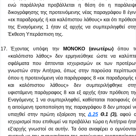
ενώ παράλληλα προβάλλεται η θέση ότι η παράλειψ
δικογράφησης της προτεινόμενης νέας παραγράφου 8 έγιν
«εκ παραδρομής ή και καλόπιστου λάθους» και ότι πρόθεσ
της Εναγόμενης 1 ήταν εξ αρχής να συμπεριληφθεί στη
Έκθεση Υπεράσπιση της.
17.
Έχοντας υπόψη την
ΜΟΝΟΚΟ (ανωτέρω)
όπου τ
«καλόπιστο λάθος» δεν ερμηνεύθηκε ώστε να καλύπτε
σφάλματα που άπτονται ισχυρισμών εκ των προτέρω
γνωστών στην Αιτήτρια, όπως στην παρούσα περίπτωσ
όπου η προτεινόμενη νέα παράγραφος 8 «εκ παραδρομής 
και καλόπιστου λάθους» δεν συμπεριλήφθηκε στη
υφιστάμενη παράγραφος 8 και εξ αρχής ήταν πρόθεση τη
Εναγόμενης 1 να συμπεριληφθεί, καθίσταται πασιφανές ότ
η αιτούμενη τροποποίηση της παραγράφου 8 δεν μπορεί ν
υπαχθεί στην πρώτη εξαίρεση της
Δ.25
Θ.1 (3),
αφού ο
ισχυρισμοί που επιθυμεί να προβάλλει τώρα η Αιτήτρια ήτα
εξ’αρχής γνωστοί σε αυτήν. Τα όσα αναφέρει ο ομνύοντα