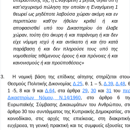
υπεράσπισης της, η Εναγόμενη 1 ρητώς δηλεί ότι η
κατ’ισχυρισμό πώληση την οποίαν η Εναγόμενη 1
θεωρεί ως μηδέποτε λαβούσα χώραν ακόμη και εν
περιπτώσει καθ’ην ήθελεν κριθεί ή και
αποφασισθεί υπό του Δικαστηρίου ότι έλαβε
χώραν, τούτη ήτο άκυρη ή και παράνομη ή και δεν
είχε νόμιμη ισχύ ή και αντίκειτο ή και ήτο κατά
παράβαση ή και δεν πληρούσε τους υπό της
νομοθεσίας τιθέμενους όρους ή και πρόνοιες ή και
κανονισμούς ή και προϋποθέσεις»
3.
Η νομική βάση της επίδικης αίτησης στηρίζεται στου
Θεσμούς Πολιτικής Δικονομίας
Δ.25
, θ. 1 – 5,
Δ.39
,
Δ.48
, θ
1 -5, 8 και 9 και
Δ.64
, στα άρθρα
29
,
30
και
31
του
περ
Δικαστηρίων Νόμου, Ν.14/1960
,
στο άρθρο 6 τη
Ευρωπαϊκής Σύμβασης Δικαιωμάτων του Ανθρώπου, στ
άρθρο 30 του συντάγματος της Κυπριακής Δημοκρατίας, στ
κοινοδίκαιο, στις αρχές της επιείκειας, στη διακριτική
ευχέρειεα, τη γενική πρακτική και τις συμφυείς εξουσίες το