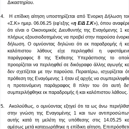
Δικαστηρίου.
4.
Η επίδικη αίτηση υποστηρίζεται από Ένορκη Δήλωση το
«Σ.Κ» ημερ. 06.06.25 (εφ’εξης «
η Ε/Δ Σ.Κ
»), όπου αναφέρε
ότι είναι ο Οικονομικός Διευθυντής της Εναγόμενης 1 κα
πλήρως εξουσιοδοτημένος να προβεί στην παρούσα ένορκ
δήλωση. Ο ομνύοντας δηλώνει ότι εκ παραδρομής ή κα
καλόπιστου λάθους είχε περιληφθεί η υφιστάμεν
παράγραφος 8 της Έκθεσης Υπεράσπισης το οποί
προορίζεται να περιληφθεί σε δικόγραφο άλλης αγωγής κα
δεν σχετίζεται με την παρούσα. Περαιτέρω, ισχυρίζεται ότ
πρόθεση της Εναγόμενης 1 ήταν εξ αρχής να συμπεριληφθε
η προτεινόμενη παράγραφος 8 πλην του ότι αυτή δε
συμπεριλήφθηκε εκ παραδρομής ή και καλόπιστου λάθους.
5.
Ακολούθως, ο ομνύοντας εξηγεί ότι τα ως άνω περιήλθα
στην γνώση της Εναγομένης 1 και των αντιπροσώπω
αυτής κατά τη μελέτη της υπόθεσης στις 14.05.25 κα
αμέσως μετά καταχωρήθηκε η επίδικη αίτηση. Επιπρόσθετ