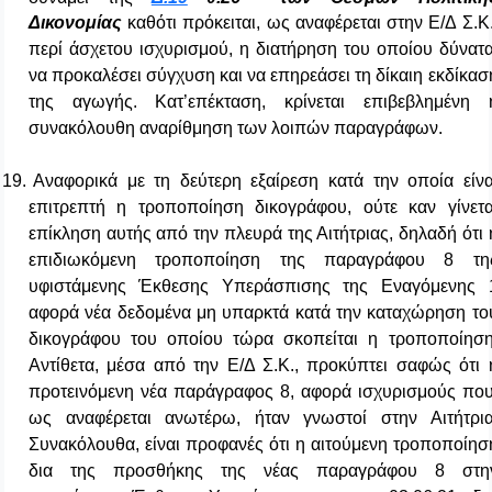
Δικονομίας
καθότι πρόκειται, ως αναφέρεται στην Ε/Δ Σ.Κ.
περί άσχετου ισχυρισμού, η διατήρηση του οποίου δύνατα
να προκαλέσει σύγχυση και να επηρεάσει τη δίκαιη εκδίκασ
της αγωγής. Κατ’επέκταση, κρίνεται επιβεβλημένη 
συνακόλουθη αναρίθμηση των λοιπών παραγράφων.
19.
Αναφορικά με τη δεύτερη εξαίρεση κατά την οποία είνα
επιτρεπτή η τροποποίηση δικογράφου, ούτε καν γίνετα
επίκληση αυτής από την πλευρά της Αιτήτριας, δηλαδή ότι 
επιδιωκόμενη τροποποίηση της παραγράφου 8 τη
υφιστάμενης Έκθεσης Υπεράσπισης της Εναγόμενης 
αφορά νέα δεδομένα μη υπαρκτά κατά την καταχώρηση το
δικογράφου του οποίου τώρα σκοπείται η τροποποίηση
Αντίθετα, μέσα από την Ε/Δ Σ.Κ., προκύπτει σαφώς ότι 
προτεινόμενη νέα παράγραφος 8, αφορά ισχυρισμούς που
ως αναφέρεται ανωτέρω, ήταν γνωστοί στην Αιτήτρια
Συνακόλουθα, είναι προφανές ότι η αιτούμενη τροποποίησ
δια της προσθήκης της νέας παραγράφου 8 στη