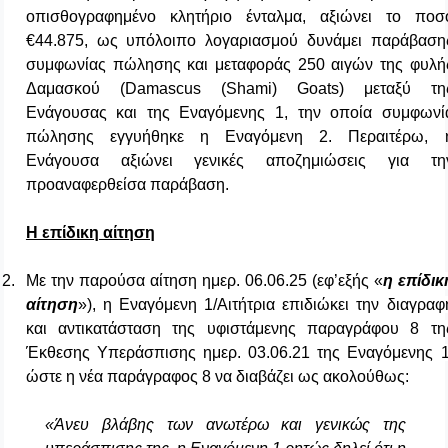
οπισθογραφημένο κλητήριο ένταλμα, αξιώνει το ποσ
€44.875, ως υπόλοιπο λογαριασμού δυνάμει παράβαση
συμφωνίας πώλησης και μεταφοράς 250 αιγών της φυλή
Δαμασκού (
Damascus
(
Shami
)
Goats
) μεταξύ τη
Ενάγουσας και της Εναγόμενης 1, την οποία συμφωνί
πώλησης εγγυήθηκε η Εναγόμενη 2. Περαιτέρω, 
Ενάγουσα αξιώνει γενικές αποζημιώσεις για τη
προαναφερθείσα παράβαση.
Η επίδικη αίτηση
2.
Με την παρούσα αίτηση ημερ. 06.06.25 (εφ’εξής «
η επίδικ
αίτηση
»), η Εναγόμενη 1/Αιτήτρια επιδιώκει την διαγραφ
και αντικατάσταση της υφιστάμενης παραγράφου 8 τη
Έκθεσης Υπεράσπισης ημερ. 03.06.21 της Εναγόμενης 1
ώστε η νέα παράγραφος 8 να διαβάζει ως ακολούθως:
«Άνευ βλάβης των ανωτέρω και γενικώς της