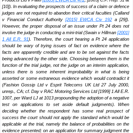
Products Ltd v Patel
[2003] EWCA Civ 472
; [2003] C.P. Rep. 51 at
[10]). In evaluating the prospects of success of a claim or defence
judges are not required to abandon their critical faculties (Calland
v Financial Conduct Authority
[2015] EWCA Civ 192
a [29]).
However, the proper disposal of an issue under Pt 24 does not
involve the judge in conducting a mini-trial (Swain v Hillman
[2001]
1 All E.R. 91
). Therefore, the court hearing a Pt 24 application
should be wary of trying issues of fact on evidence where the
facts are apparently credible and are to be set against the facts
being advanced by the other side. Choosing between them is the
function of the trial judge, not the judge on an interim application,
unless there is some inherent improbability in what is being
asserted or some extraneous evidence which would contradict it
(Fashion Gossip Ltd v Esprit Telecoms UK Ltd 27 July 2000,
unrep., CA; cf. Day v RAC Motoring Services Ltd [1999] 1 All E.R.
1007, per Ward LJ at 1013 propounding the adoption of a negative
test on applications to se
t
aside default judgments). When
deciding whether the respondent has some real prospect of
success the court should not apply the standard which would be
applicable at the trial, namely the balance of probabilities on the
evidence presented; on an application for summary judgment the