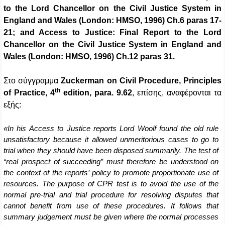
to the Lord Chancellor on the Civil Justice System in
England and Wales (London: HMSO, 1996) Ch.6 paras 17-
21; and Access to Justice: Final Report to the Lord
Chancellor on the Civil Justice System in England and
Wales (London: HMSO, 1996) Ch.12 paras 31.
Στο
σύγγραμμα
Zuckerman on Civil Procedure, Principles
th
of Practice, 4
edition, para. 9.62
, επίσης,
αναφέρονται
τα
εξής
:
«
Ι
n his Access to Justice reports Lord Woolf found the old rule
unsatisfactory because it allowed unmeritorious cases to go to
trial when they should have been disposed summarily. The test of
“real prospect of succeeding” must therefore be understood on
the context of the reports’ policy to promote proportionate use of
resources. The purpose of CPR test is to avoid the use of the
normal pre-trial and trial procedure for resolving disputes that
cannot benefit from use of these procedures. It follows that
summary judgement must be given where the normal processes