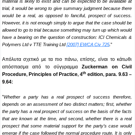
material is likely to exist and can be expected to be available at
trial, it would be wrong to give summary judgment because there
would be a real, as opposed to fanciful, prospect of success.
However, it is not enough simply to argue that the case should be
allowed to go to trial because something may turn up which would
have a bearing on the question of construction: ICI Chemicals &
Polymers Ltd v TTE Training Ltd
[2007] EWCA Civ 725
.
”
Απόλυτα σχετικό με τα πιο πάνω, επίσης, είναι το κάτωθι
απόσπασμα από το σύγγραμμα
Zuckerman on Civil
th
Procedure, Principles of Practice, 4
edition, para. 9.63 –
9.64
:
“
Whether a party has a real prospect of success therefore,
depends on an assessment of two distinct matters; first, whether
the party has a real prospect of success on the basis of the facts
that are known at the time, and second, whether there is a real
prospect that some material support for the party’s case would
emerge if the case followed the normal procedure route. It is only