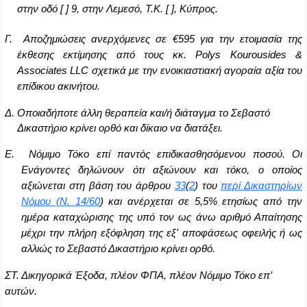
στην οδό [ ] 9, στην Λεμεσό, Τ.Κ. [ ], Κύπρος.
Γ. Αποζημιώσεις ανερχόμενες σε €595 για την ετοιμασία της
έκθεσης εκτίμησης από τους κκ.
Polys
Kourousides
&
Associates
LLC
σχετικά με την ενοικιαστιακή αγοραία αξία του
επίδικου ακινήτου.
Δ. Οποιαδήποτε άλλη θεραπεία και/ή διάταγμα το Σεβαστό
Δικαστήριο κρίνει ορθό και δίκαιο να διατάξει.
Ε. Νόμιμο Τόκο επί παντός επιδικασθησόμενου ποσού. Οι
Ενάγοντες δηλώνουν ότι αξιώνουν και τόκο, ο οποίος
αξιώνεται στη βάση του άρθρου
33
(
2
) του
περί Δικαστηρίων
Νόμου (Ν. 14/60
) και ανέρχεται σε 5,5% ετησίως από την
ημέρα καταχώρισης της υπό τον ως άνω αριθμό Απαίτησης
μέχρι την πλήρη εξόφληση της εξ' αποφάσεως οφειλής ή ως
αλλιώς το Σεβαστό Δικαστήριο κρίνει ορθό.
ΣΤ. Δικηγορικά Έξοδα, πλέον ΦΠΑ, πλέον Νόμιμο Τόκο επ’
αυτών.