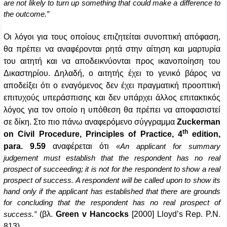
are not likely to turn up something that could make a difference to
the outcome.”
O
ι λόγοι για τους οποίους επιζητείται συνοπτική απόφαση,
θα πρέπει να αναφέρονται ρητά στην αίτηση και μαρτυρία
του αιτητή και να αποδεικνύονται προς ικανοποίηση του
Δικαστηρίου. Δηλαδή, ο αιτητής έχει το γενικό βάρος να
αποδείξει ότι ο εναγόμενος δεν έχει πραγματική προοπτική
επιτυχούς υπεράσπισης και δεν υπάρχει άλλος επιτακτικός
λόγος για τον οποίο η υπόθεση θα πρέπει να αποφασιστεί
σε δίκη. Στο
πιο
πάνω
αναφερόμενο
σύγγραμμα
Zuckerman
th
on Civil Procedure, Principles of Practice, 4
edition,
para. 9.59
αναφέρεται
ότι
«An applicant for summary
judgement must establish that the respondent has no real
prospect of succeeding; it is not for the respondent to show a real
prospect of success. A respondent will be called upon to show its
hand only if the applicant has established that there are grounds
for concluding that the respondent has no real prospect of
(
βλ
.
Green v Hancocks
[2000] Lloyd’s Rep. P.N.
success.”
813).