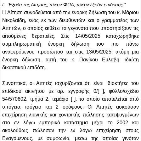
Γ. Έξοδα της Αίτησης, πλέον ΦΠΑ, πλέον έξοδα επίδοσης.”
H
Αίτηση συνοδεύεται από την ένορκη δήλωση του κ. Μάριου
Νικολαΐδη, ενός εκ των διευθυντών και ο γραμματέας των
Αιτητών, ο οποίος εκθέτει τα γεγονότα που υποστηρίζουν τις
αιτούμενες θεραπείες. Στις 14/05/2025 καταχωρήθηκε
συμπληρωματική ένορκη δήλωση του πιο πάνω
αναφερόμενου προσώπου και στις 13/05/2025, ακόμη μια
ένορκη δήλωση, αυτή του κ. Πανίκου Ευλαβή, ιδιώτη
δικαστικού επιδότη.
Συνοπτικά, οι Αιτητές ισχυρίζονται ότι είναι ιδιοκτήτες του
επίδικου ακινήτου με αρ. εγγραφής 0/[ ], φύλλο/σχέδιο
54/570602, τμήμα 2, τεμάχιο [ ], το οποίο αποτελείται από
υπόγειο, ισόγειο και 2 ορόφους. Οι Αιτητές ασκούσαν
επιχείρηση λιανικής και χοντρικής πώλησης κατεψυγμένων
στο εν λόγω εμπορικό κατάστημα μέχρι το 2002 και
ακολούθως πώλησαν την εν λόγω επιχείρηση στους
Εναγόμενους, με συμφωνία, μέσω της οποίας γινόταν