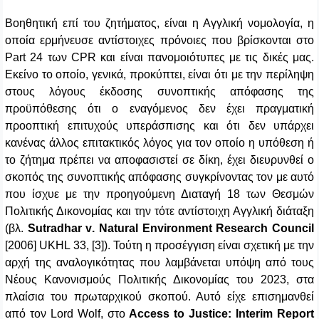
Βοηθητική επί του ζητήματος, είναι η Αγγλική νομολογία, η
οποία ερμήνευσε αντίστοιχες πρόνοιες που βρίσκονται στο
Part
24 των
CPR
και είναι πανομοιότυπες με τις δικές μας.
E
κείνο το οποίο, γενικά, προκύπτει, είναι ότι με την περίληψη
στους λόγους έκδοσης συνοπτικής απόφασης της
προϋπόθεσης ότι ο εναγόμενος δεν έχει πραγματική
προοπτική επιτυχούς υπεράσπισης και ότι δεν υπάρχει
κανένας άλλος επιτακτικός λόγος για τον οποίο η υπόθεση ή
το ζήτημα πρέπει να αποφασιστεί σε δίκη, έχει διευρυνθεί ο
σκοπός της συνοπτικής απόφασης συγκρίνοντας τον με αυτό
που ίσχυε με την προηγούμενη Διαταγή 18 των Θεσμών
Πολιτικής Δικονομίας και την τότε αντίστοιχη Αγγλική διάταξη
(βλ.
Sutradhar
v
.
Natural
Environment
Research
Council
[2006]
UKHL
33, [3]).
To
ύτη η προσέγγιση είναι σχετική με την
αρχή της αναλογικότητας που λαμβάνεται υπόψη από τους
Νέους Κανονισμούς Πολιτικής Δικονομίας του 2023, στα
πλαίσια του πρωταρχικού σκοπού. Αυτό
είχε
επισημανθεί
από
τον
Lord Wolf,
στο
Access to Justice: Interim Report