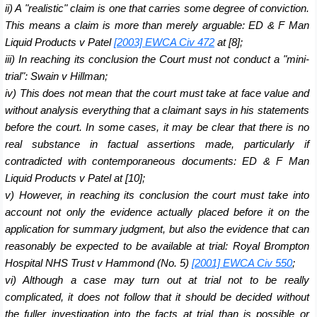
ii) A "realistic" claim is one that carries some degree of conviction.
This means a claim is more than merely arguable: ED & F Man
Liquid Products v Patel
[2003] EWCA Civ 472
at [8];
iii) In reaching its conclusion the Court must not conduct a "mini-
trial": Swain v Hillman;
iv) This does not mean that the court must take at face value and
without analysis everything that a claimant says in his statements
before the court. In some cases, it may be clear that there is no
real substance in factual assertions made, particularly if
contradicted with contemporaneous documents: ED & F Man
Liquid Products v Patel at [10];
v) However, in reaching its conclusion the court must take into
account not only the evidence actually placed before it on the
application for summary judgment, but also the evidence that can
reasonably be expected to be available at trial: Royal Brompton
Hospital NHS Trust v Hammond (No. 5)
[2001] EWCA Civ 550
;
vi) Although a case may turn out at trial not to be really
complicated, it does not follow that it should be decided without
the fuller investigation into the facts at trial than is possible or