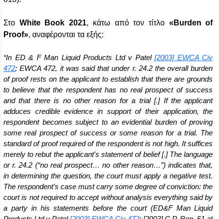
Στο
White
Book
2021
,
κάτω
από
τον
τίτλο
«Burden of
Proof»
,
αναφέρονται
τα
εξής
:
“
In ED & F Man Liquid Products Ltd v Patel
[2003] EWCA Civ
472
; EWCA 472, it was said that under r. 24.2 the overall burden
of proof rests on the applicant to establish that there are grounds
to believe that the respondent has no real prospect of success
and that there is no other reason for a trial [.] If the applicant
adduces credible evidence in support of their application, the
respondent becomes subject to an evidential burden of proving
some real prospect of success or some reason for a trial. The
standard of proof required of the respondent is not high. It suffices
merely to rebut the applicant's statement of belief [.] The language
or r. 24.2 (“no real prospect… no other reason…”) indicates that,
in determining the question, the court must apply a negative test.
The respondent’s case must carry some degree of conviction: the
court is not required to accept without analysis everything said by
a party in his statements before the court (ED&F Man Liquid