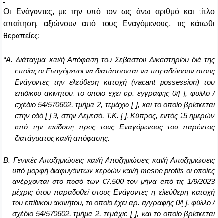
O
ι Ενάγοντες, με την υπό τον ως άνω αριθμό και τίτλο
απαίτηση, αξιώνουν από τους Εναγόμενους, τις κάτωθι
θεραπείες:
“
A
.
Διάταγμα και/ή Απόφαση του Σεβαστού Δικαστηρίου διά της
οποίας οι Εναγόμενοι να διατάσσονται να παραδώσουν στους
Ενάγοντες την ελεύθερη κατοχή (
vacant
possession
) του
επίδικου ακινήτου, το οποίο έχει αρ. εγγραφής 0/[ ], φύλλο /
σχέδιο 54/570602, τμήμα 2, τεμάχιο [ ], και το οποίο βρίσκεται
στην οδό [ ] 9, στην Λεμεσό, Τ.Κ. [ ], Κύπρος, εντός 15 ημερών
από την επίδοση προς τους Εναγόμενους του παρόντος
διατάγματος και/ή απόφασης.
Β. Γενικές Αποζημιώσεις και/ή Αποζημιώσεις και/ή Αποζημιώσεις
υπό μορφή διαφυγόντων κερδών και/ή
mesne
profits
οι οποίες
ανέρχονται στο ποσό των €7.500 τον μήνα από τις 1/9/2023
μέχρις ότου παραδοθεί στους Ενάγοντες η ελεύθερη κατοχή
του επίδικου ακινήτου, το οποίο έχει αρ.
εγγραφής 0/[ ], φύλλο /
σχέδιο 54/570602, τμήμα 2, τεμάχιο [ ], και το οποίο βρίσκεται