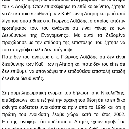
του κ. Λοϊζίδη. Όταν επισκέφθηκε το επίδικο ακίνητο, ζήτησε
να δει κάποιο διευθυντή των Καθ’ ων η Αίτηση και μετά από
λίγο του συστήθηκε ο κ. Γιώργος Λοϊζίδης, ο οποίος κατόπιν
ερωτήματος του, του ανάφερε ότι είναι «ένας εκ των
Διευθυντών της Εναγόμενης». Με αυτά τα δεδομένα
προχώρησε με την επίδοση της επιστολής, του ζήτησε να
του υπογράψει αλλά δεν υπέγραψε.
Ποτέ δεν του ανάφερε ο κ. Γιώργος Λοϊζίδης ότι δεν είναι
διευθυντής των Καθ’ ων η Αίτηση και ποτέ δεν του είπε ότι
δεν επιθυμεί να υπογράψει την επιδοθείσα επιστολή επειδή
δεν είναι διευθυντής.
Στη συμπληρωματική ένορκη του δήλωση ο κ. Νικολαΐδης,
επιβεβαιώνει και επεξηγεί την αρχική του θέση ότι το επίδικο
ακίνητο ουδέποτε ενοικιάστηκε πριν από το 1999 και ότι η
πρώτη του ενοικίαση έλαβε χώρα κατά το έτος 2002.
Επίσης, αναφέρει ότι ουδέποτε οι Αιτητές έχουν προβεί σε
οποιαδήποτε αντίθετη δήλωση προς τους Καθ’ ων η Αίτηση