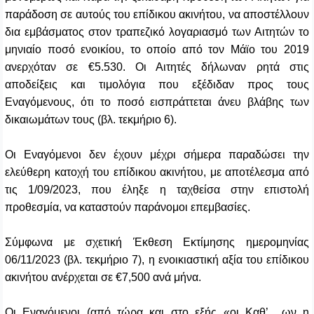
παράδοση σε αυτούς του επίδικου ακινήτου, να αποστέλλουν
δια εμβάσματος στον τραπεζικό λογαριασμό των Αιτητών το
μηνιαίο ποσό ενοικίου, το οποίο από τον Μάϊο του 2019
ανερχόταν σε €5.530. Οι Αιτητές δήλωναν ρητά στις
αποδείξεις και τιμολόγια που εξέδιδαν προς τους
Εναγόμενους, ότι το ποσό εισπράττεται άνευ βλάβης των
δικαιωμάτων τους (βλ. τεκμήριο 6).
Οι Εναγόμενοι δεν έχουν μέχρι σήμερα παραδώσει την
ελεύθερη κατοχή του επίδικου ακινήτου, με αποτέλεσμα από
τις 1/09/2023, που έληξε η ταχθείσα στην επιστολή
προθεσμία, να καταστούν παράνομοι επεμβασίες.
Σύμφωνα με σχετική Έκθεση Εκτίμησης ημερομηνίας
06/11/2023 (βλ. τεκμήριο 7), η ενοικιαστική αξία του επίδικου
ακινήτου ανέρχεται σε €7,500 ανά μήνα.
Οι Εναγόμενοι (από τώρα και στο εξής «οι Καθ’ ων η