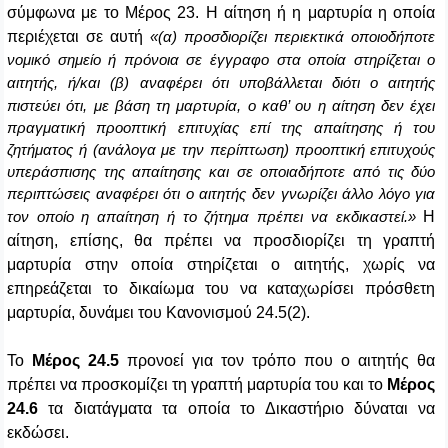
σύμφωνα με το Μέρος 23. Η αίτηση ή η μαρτυρία η οποία
περιέχεται σε αυτή
«(α) προσδιορίζει περιεκτικά οποιοδήποτε
νομικό σημείο ή πρόνοια σε έγγραφο στα οποία στηρίζεται ο
αιτητής, ή/και
(β) αναφέρει ότι υποβάλλεται διότι ο αιτητής
πιστεύει ότι, με βάση τη μαρτυρία, ο καθ’ ου η αίτηση δεν έχει
πραγματική προοπτική επιτυχίας επί της απαίτησης ή του
ζητήματος ή (ανάλογα με την περίπτωση) προοπτική επιτυχούς
υπεράσπισης της απαίτησης και σε οποιαδήποτε από τις δύο
περιπτώσεις αναφέρει ότι ο αιτητής δεν γνωρίζει άλλο λόγο για
Η
τον οποίο η απαίτηση ή το ζήτημα πρέπει να εκδικαστεί.»
αίτηση, επίσης, θα πρέπει να προσδιορίζει τη γραπτή
μαρτυρία στην οποία στηρίζεται ο αιτητής, χωρίς να
επηρεάζεται το δικαίωμα του να καταχωρίσει πρόσθετη
μαρτυρία, δυνάμει του Κανονισμού 24.5(2).
Το
Μέρος 24.5
προνοεί για τον τρόπο που ο αιτητής θα
πρέπει να προσκομίζει τη γραπτή μαρτυρία του και το
Μέρος
24.6
τα διατάγματα τα οποία το Δικαστήριο δύναται να
εκδώσει.