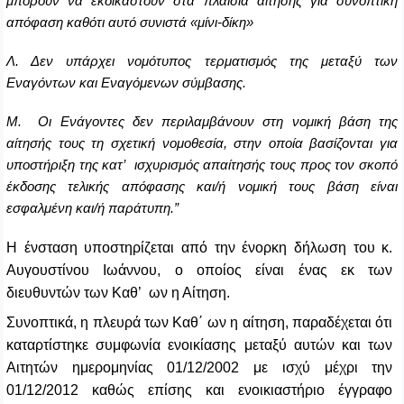
μπορούν να εκδικαστούν στα πλαίσια αίτησης για συνοπτική
απόφαση καθότι αυτό συνιστά «μίνι-δίκη»
Λ. Δεν υπάρχει νομότυπος τερματισμός της μεταξύ των
Εναγόντων και Εναγόμενων σύμβασης.
Μ. Οι Ενάγοντες δεν περιλαμβάνουν στη νομική βάση της
αίτησής τους τη σχετική νομοθεσία, στην οποία βασίζονται για
υποστήριξη της κατ’ ισχυρισμός απαίτησής τους προς τον σκοπό
έκδοσης τελικής απόφασης και/ή νομική τους βάση είναι
εσφαλμένη και/ή παράτυπη.”
Η ένσταση υποστηρίζεται από την ένορκη δήλωση του κ.
A
υγουστίνου Ιωάννου, ο οποίος είναι ένας εκ των
διευθυντών των Καθ’ ων η Αίτηση.
Συνοπτικά, η πλευρά των Καθ΄ ων η αίτηση, παραδέχεται ότι
καταρτίστηκε συμφωνία ενοικίασης μεταξύ αυτών και των
Αιτητών ημερομηνίας 01/12/2002 με ισχύ μέχρι την
01/12/2012 καθώς επίσης και ενοικιαστήριο έγγραφο