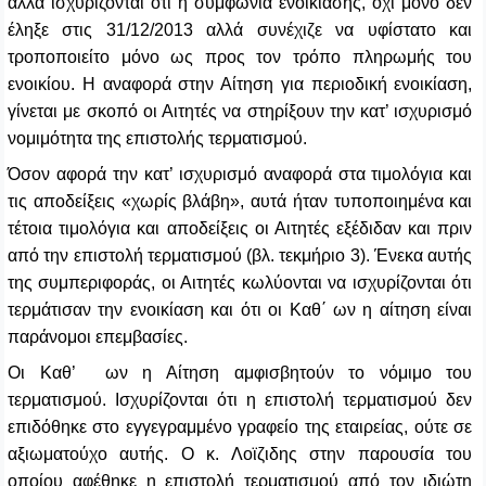
αλλά ισχυρίζονται ότι η συμφωνία ενοικίασης, όχι μόνο δεν
έληξε στις 31/12/2013 αλλά συνέχιζε να υφίστατο και
τροποποιείτο μόνο ως προς τον τρόπο πληρωμής του
ενοικίου. Η αναφορά στην Αίτηση για περιοδική ενοικίαση,
γίνεται με σκοπό οι Αιτητές να στηρίξουν την κατ’ ισχυρισμό
νομιμότητα της επιστολής τερματισμού.
Όσον αφορά την κατ’ ισχυρισμό αναφορά στα τιμολόγια και
τις αποδείξεις «χωρίς βλάβη», αυτά ήταν τυποποιημένα και
τέτοια τιμολόγια και αποδείξεις οι Αιτητές εξέδιδαν και πριν
από την επιστολή τερματισμού (βλ. τεκμήριο 3). Ένεκα αυτής
της συμπεριφοράς, οι Αιτητές κωλύονται να ισχυρίζονται ότι
τερμάτισαν την ενοικίαση και ότι οι Καθ΄ ων η αίτηση είναι
παράνομοι επεμβασίες.
Οι Καθ’ ων η Αίτηση αμφισβητούν το νόμιμο του
τερματισμού. Ισχυρίζονται ότι η επιστολή τερματισμού δεν
επιδόθηκε στο εγγεγραμμένο γραφείο της εταιρείας, ούτε σε
αξιωματούχο αυτής. Ο κ. Λοϊζιδης στην παρουσία του
οποίου αφέθηκε η επιστολή τερματισμού από τον ιδιώτη