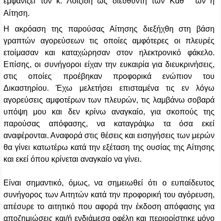
εμφανίζει τον κ. Λοϊζιδη ως διευθυντή των Καθ’ ων η
Αίτηση.
Η ακρόαση της παρούσας Αίτησης διεξήχθη στη βάση
γραπτών αγορεύσεων τις οποίες αμφότερες οι πλευρές
ετοίμασαν και καταχώρησαν στον ηλεκτρονικό φάκελο.
Επίσης, οι συνήγοροι είχαν την ευκαιρία για διευκρινήσεις,
στις οποίες προέβηκαν προφορικά ενώπιον του
Δικαστηρίου. Έχω μελετήσει επισταμένα τις εν λόγω
αγορεύσεις αμφοτέρων των πλευρών, τις λαμβάνω σοβαρά
υπόψη μου και δεν κρίνω αναγκαίο, για σκοπούς της
παρούσας απόφασης, να καταγράψω τα όσα εκεί
αναφέρονται. Αναφορά στις θέσεις και εισηγήσεις των μερών
θα γίνει κατωτέρω κατά την εξέταση της ουσίας της Αίτησης
και εκεί όπου κρίνεται αναγκαίο να γίνει.
E
ίναι σημαντικό, όμως, να σημειωθεί ότι ο ευπαίδευτος
συνήγορος των Αιτητών κατά την προφορική του αγόρευση,
απέσυρε το αιτητικό που αφορά την έκδοση απόφασης για
αποζημιώσεις και/ή ενδιάμεσα οφέλη και περιορίστηκε μόνο