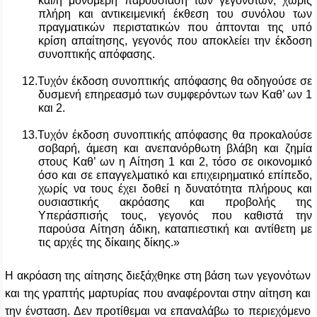
και/ή μονομερή παρουσίαση των γεγονότων, χωρίς
πλήρη και αντικειμενική έκθεση του συνόλου των
πραγματικών περιστατικών που άπτονται της υπό
κρίση απαίτησης, γεγονός που αποκλείει την έκδοση
συνοπτικής απόφασης.
12.Τυχόν έκδοση συνοπτικής απόφασης θα οδηγούσε σε
δυσμενή επηρεασμό των συμφερόντων των Καθ’ ων 1
και 2.
13.Τυχόν έκδοση συνοπτικής απόφασης θα προκαλούσε
σοβαρή, άμεση και ανεπανόρθωτη βλάβη και ζημία
στους Καθ’ ων η Αίτηση 1 και 2, τόσο σε οικονομικό
όσο και σε επαγγελματικό και επιχειρηματικό επίπεδο,
χωρίς να τους έχει δοθεί η δυνατότητα πλήρους και
ουσιαστικής ακρόασης και προβολής της
Υπεράσπισής τους, γεγονός που καθιστά την
παρούσα Αίτηση άδικη, καταπιεστική και αντίθετη με
τις αρχές της δίκαιης δίκης.»
Η ακρόαση της αίτησης διεξάχθηκε στη βάση των γεγονότων
και της γραπτής μαρτυρίας που αναφέρονται στην αίτηση και
την ένσταση. Δεν προτίθεμαι να επαναλάβω το περιεχόμενο