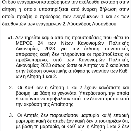
Οι δυο εναγόμενοι καταχώρησαν την ακόλουθη ένσταση στην
αίτηση η οποία υποστηρίζεται από ένορκη δήλωση στην
οποία προέβη ο πρόεδρος των εναγόμενων 1 και εκ των
διευθυντών των εναγόμενων 2, Λύσανδρος Λυσάνδρου.
«1. Δεν τηρείται καμιά από τις προϋποθέσεις που θέτει το
ΜΕΡΟΣ 24 των Νέων Κανονισμών Πολιτικής
Δικονομίας 2023 για την έκδοση συνοπτικής
απόφασης και/ή δεν πληρούνται οι προϋποθέσεις οι
προβλεπόμενες υπό των Κανονισμών Πολιτικής
Δικονομίας 2023 ούτως ώστε οι Αιτητές να δικαιούνται
στην έκδοση συνοπτικής απόφασης εναντίον των Καθ΄
ων η Αίτηση 1 και 2.
2. Οι Καθ΄ ων η Αίτηση 1 και 2 έχουν καλόπιστη και
βάσιμη, με βάση τα γεγονότα, Υπεράσπιση, την οποία
δικαιούνται να προβάλουν κατά τον δέοντα τρόπο κατά
την ακρόαση της Απαίτησης.
3. Οι Αιτητές δεν παρουσίασαν μαρτυρία και/ή επαρκή
μαρτυρία και/ή δε απέδειξαν και/ή δεν υποστήριξαν ότι,
με βάση τη μαρτυρία, οι Καθ΄ ων η Αίτηση 1 και 2 δεν