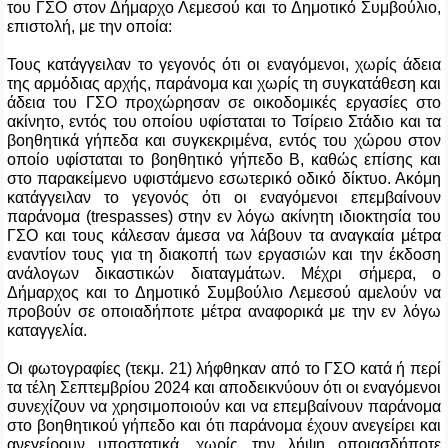
του ΓΣΟ στον Δήμαρχο Λεμεσού και το Δημοτικό Συμβούλιο,
επιστολή, με την οποία:
Τους κατάγγειλαν το γεγονός ότι οι εναγόμενοι, χωρίς άδεια
της αρμόδιας αρχής, παράνομα και χωρίς τη συγκατάθεση και
άδεια του ΓΣΟ προχώρησαν σε οικοδομικές εργασίες στο
ακίνητο, εντός του οποίου υφίσταται το Τσίρειο Στάδιο και τα
βοηθητικά γήπεδα και συγκεκριμένα, εντός του χώρου στον
οποίο υφίσταται το βοηθητικό γήπεδο Β, καθώς επίσης και
στο παρακείμενο υφιστάμενο εσωτερικό οδικό δίκτυο. Ακόμη
κατάγγειλαν το γεγονός ότι οι εναγόμενοι επεμβαίνουν
παράνομα (
trespasses
) στην εν λόγω ακίνητη ιδιοκτησία του
ΓΣΟ και τους κάλεσαν άμεσα να λάβουν τα αναγκαία μέτρα
εναντίον τους για τη διακοπή των εργασιών και την έκδοση
ανάλογων δικαστικών διαταγμάτων. Μέχρι σήμερα, ο
Δήμαρχος και το Δημοτικό Συμβούλιο Λεμεσού αμελούν να
προβούν σε οποιαδήποτε μέτρα αναφορικά με την εν λόγω
καταγγελία.
Οι φωτογραφίες (τεκμ. 21) λήφθηκαν από το ΓΣΟ κατά ή περί
τα τέλη Σεπτεμβρίου 2024 και αποδεικνύουν ότι οι εναγόμενοι
συνεχίζουν να χρησιμοποιούν και να επεμβαίνουν παράνομα
στο βοηθητικού γήπεδο και ότι παράνομα έχουν ανεγείρει και
ανεγείρουν υποστατικά, χωρίς την λήψη οποιασδήποτε