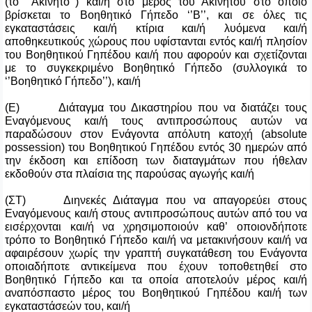
(το ‘’Ακίνητο’’) και/ή στο μέρος του Ακινήτου στο οποίο
βρίσκεται το Βοηθητικό Γήπεδο ‘’Β’’, και σε όλες τις
εγκαταστάσεις και/ή κτίρια και/ή λυόμενα και/ή
αποθηκευτικούς χώρους που υφίστανται εντός και/ή πλησίον
του Βοηθητικού Γηπέδου και/ή που αφορούν και σχετίζονται
με το συγκεκριμένο Βοηθητικό Γήπεδο (συλλογικά το
‘’Βοηθητικό Γήπεδο’’), και/ή
(Ε) Διάταγμα του Δικαστηρίου που να διατάζει τους
Εναγόμενους και/ή τους αντιπροσώπους αυτών να
παραδώσουν στον Ενάγοντα απόλυτη κατοχή (absolute
possession) του Βοηθητικού Γηπέδου εντός 30 ημερών από
την έκδοση και επίδοση των διαταγμάτων που ήθελαν
εκδοθούν στα πλαίσια της παρούσας αγωγής και/ή
(ΣΤ) Διηνεκές Διάταγμα που να απαγορεύει στους
Εναγόμενους και/ή στους αντιπροσώπους αυτών από του να
εισέρχονται και/ή να χρησιμοποιούν καθ’
οποιονδήποτε
τρόπο το Βοηθητικό Γήπεδο και/ή να μετακινήσουν και/ή να
αφαιρέσουν χωρίς την γραπτή συγκατάθεση του Ενάγοντα
οποιαδήποτε αντικείμενα που έχουν τοποθετηθεί στο
Βοηθητικό Γήπεδο και τα οποία αποτελούν μέρος και/ή
αναπόσπαστο μέρος του Βοηθητικού Γηπέδου και/ή των
εγκαταστάσεών του, και/ή