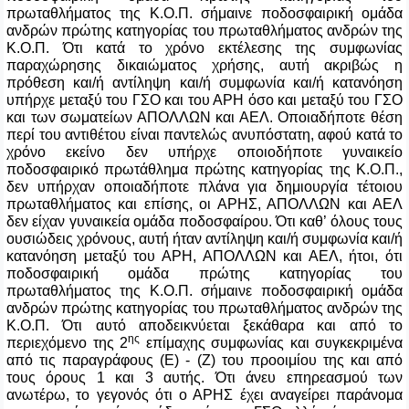
πρωταθλήματος της Κ.Ο.Π. σήμαινε ποδοσφαιρική ομάδα
ανδρών πρώτης κατηγορίας του πρωταθλήματος ανδρών της
Κ.Ο.Π. Ότι κατά το χρόνο εκτέλεσης της συμφωνίας
παραχώρησης δικαιώματος χρήσης, αυτή ακριβώς η
πρόθεση και/ή αντίληψη και/ή συμφωνία και/ή κατανόηση
υπήρχε μεταξύ του ΓΣΟ και του ΑΡΗ όσο και μεταξύ του ΓΣΟ
και των σωματείων ΑΠΟΛΛΩΝ και ΑΕΛ. Οποιαδήποτε θέση
περί του αντιθέτου είναι παντελώς ανυπόστατη, αφού κατά το
χρόνο εκείνο δεν υπήρχε οποιοδήποτε γυναικείο
ποδοσφαιρικό πρωτάθλημα πρώτης κατηγορίας της Κ.Ο.Π.,
δεν υπήρχαν οποιαδήποτε πλάνα για δημιουργία τέτοιου
πρωταθλήματος και επίσης, οι ΑΡΗΣ, ΑΠΟΛΛΩΝ και ΑΕΛ
δεν είχαν γυναικεία ομάδα ποδοσφαίρου. Ότι καθ’ όλους τους
ουσιώδεις χρόνους, αυτή ήταν αντίληψη και/ή συμφωνία και/ή
κατανόηση μεταξύ του ΑΡΗ, ΑΠΟΛΛΩΝ και ΑΕΛ, ήτοι, ότι
ποδοσφαιρική ομάδα πρώτης κατηγορίας του
πρωταθλήματος της Κ.Ο.Π. σήμαινε ποδοσφαιρική ομάδα
ανδρών πρώτης κατηγορίας του πρωταθλήματος ανδρών της
Κ.Ο.Π. Ότι αυτό αποδεικνύεται ξεκάθαρα και από το
ης
περιεχόμενο της 2
επίμαχης συμφωνίας και συγκεκριμένα
από τις παραγράφους (Ε) - (Ζ) του προοιμίου της και από
τους όρους 1 και 3 αυτής. Ότι άνευ επηρεασμού των
ανωτέρω, το γεγονός ότι ο ΑΡΗΣ έχει αναγείρει παράνομα