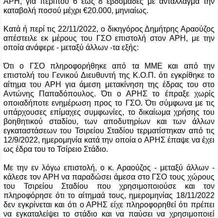
ΑΡΗ, για περίπου 6 έως 8 εβδομάδες με αντάλλαγμα την
καταβολή ποσού μέχρι €20.000, μηνιαίως.
Κατά ή περί τις 22/11/2022, ο δικηγόρος Δημήτρης Αραούζος
απέστειλε εκ μέρους του ΓΣΟ επιστολή στον ΑΡΗ, με την
οποία ανάφερε - μεταξύ άλλων -τα εξής:
Ότι ο ΓΣΟ πληροφορήθηκε από τα ΜΜΕ και από την
επιστολή του Γενικού Διευθυντή της Κ.Ο.Π. ότι εγκρίθηκε το
αίτημα του ΑΡΗ για άμεση μετακίνηση της έδρας του στο
Αντώνης Παπαδόπουλος. Ότι ο ΑΡΗΣ το έπραξε χωρίς
οποιαδήποτε ενημέρωση προς το ΓΣΟ. Ότι σύμφωνα με τις
υπάρχουσες επίμαχες συμφωνίες, το δικαίωμα χρήσης του
βοηθητικού σταδίου, των αποδυτηρίων και των άλλων
εγκαταστάσεων του Τσιρείου Σταδίου τερματίστηκαν από τις
12/9/2022, ημερομηνία κατά την οποία ο ΑΡΗΣ έπαψε να έχει
ως έδρα του το Τσίρειο Στάδιο.
Με την εν λόγω επιστολή, ο κ. Αραούζος - μεταξύ άλλων -
κάλεσε τον ΑΡΗ να παραδώσει άμεσα στο ΓΣΟ τους χώρους
του Τσιρείου Σταδίου που χρησιμοποιούσε και τον
πληροφόρησε ότι το αίτημαά τους, ημερομηνίας 18/11/2022
δεν εγκρίνεται και ότι ο ΑΡΗΣ είχε πληροφορηθεί ότι πρέπει
να εγκαταλείψει το στάδιο και να παύσει να χρησιμοποιεί