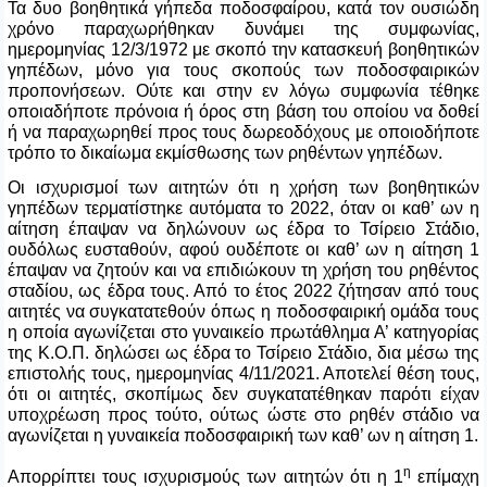
Τα δυο βοηθητικά γήπεδα ποδοσφαίρου, κατά τον ουσιώδη
χρόνο παραχωρήθηκαν δυνάμει της συμφωνίας,
ημερομηνίας 12/3/1972 με σκοπό την κατασκευή βοηθητικών
γηπέδων, μόνο για τους σκοπούς των ποδοσφαιρικών
προπονήσεων. Ούτε και στην εν λόγω συμφωνία τέθηκε
οποιαδήποτε πρόνοια ή όρος στη βάση του οποίου να δοθεί
ή να παραχωρηθεί προς τους δωρεοδόχους με οποιοδήποτε
τρόπο το δικαίωμα εκμίσθωσης των ρηθέντων γηπέδων.
Οι ισχυρισμοί των αιτητών ότι η χρήση των βοηθητικών
γηπέδων τερματίστηκε αυτόματα το 2022, όταν οι καθ’ ων η
αίτηση έπαψαν να δηλώνουν ως έδρα το Τσίρειο Στάδιο,
ουδόλως ευσταθούν, αφού ουδέποτε οι καθ’ ων η αίτηση 1
έπαψαν να ζητούν και να επιδιώκουν τη χρήση του ρηθέντος
σταδίου, ως έδρα τους. Από το έτος 2022 ζήτησαν από τους
αιτητές να συγκατατεθούν όπως η ποδοσφαιρική ομάδα τους
η οποία αγωνίζεται στο γυναικείο πρωτάθλημα Α’ κατηγορίας
της Κ.Ο.Π. δηλώσει ως έδρα το Τσίρειο Στάδιο, δια μέσω της
επιστολής τους, ημερομηνίας 4/11/2021. Αποτελεί θέση τους,
ότι οι αιτητές, σκοπίμως δεν συγκατατέθηκαν παρότι είχαν
υποχρέωση προς τούτο, ούτως ώστε στο ρηθέν στάδιο να
αγωνίζεται η γυναικεία ποδοσφαιρική των καθ’ ων η αίτηση 1.
η
Απορρίπτει τους ισχυρισμούς των αιτητών ότι η
1
επίμαχη