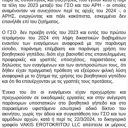
τα τέλη του 2023 μεταξύ του ΓΣΟ και του ΑΡΗ - οι οποίες
αναμένονταν να συνεχίσουν περί τις αρχές του 2024 -, ο
ΑΡΗΣ, ενεργώντας και πάλι κακόπιστα, εσκεμμένα δεν
επανήλθε επί του ζητήματος.
Ο ΓΣΟ δεν προέβη εντός του 2023 και εντός του πρώτου
τετράμηνου του 2024 στη λήψη δικαστικών διαβημάτων
εναντίον των εναγόμενων αναφορικά με την παράνομη
είσοδο, παράνομη επέμβαση και παράνομη χρήση του
βοηθητικού γηπέδου, διότι είχε βασισθεί στις επανειλημμένες
προφορικές και γραπτές υποσχέσεις, παραστάσεις και
δηλώσεις των εναγόμενων και των αντιπροσώπων τους, ότι
δήθεν είχαν πραγματική πρόθεση να εξεύρουν φιλική λύση
αναφορικά με το ζήτημα της χρήσης του βοηθητικού γηπέδου
και ότι θα επανέρχονταν με τις γραπτές τους προτάσεις.
Ένεκα του ότι οι εναγόμενοι είχαν προχωρήσει και
προχωρούσαν σε οικοδομικές εργασίες και στην ανέγερση
παράνομων υποστατικών στο βοηθητικό γήπεδο και στο
παρακείμενο υφιστάμενο εσωτερικό οδικό δίκτυο του
ακινήτου, χωρίς την άδεια και συγκατάθεση του ΓΣΟ και των
αρμόδιων αρχών, κατά ή περί τις 22/3/2024, το δικηγορικό
γραφείο
VAKIS
EROTOKRITOU
LLC
απέστειλε εκ μέρους