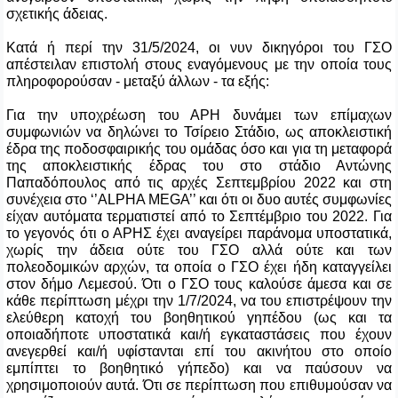
σχετικής άδειας.
Κατά ή περί την 31/5/2024, οι νυν δικηγόροι του ΓΣΟ
απέστειλαν επιστολή στους εναγόμενους με την οποία τους
πληροφορούσαν - μεταξύ άλλων - τα εξής:
Για την υποχρέωση του ΑΡΗ δυνάμει των επίμαχων
συμφωνιών να δηλώνει το Τσίρειο Στάδιο, ως αποκλειστική
έδρα της ποδοσφαιρικής του ομάδας όσο και για τη μεταφορά
της αποκλειστικής έδρας του στο στάδιο Αντώνης
Παπαδόπουλος από τις αρχές Σεπτεμβρίου 2022 και στη
συνέχεια στο ‘’ALPHA MEGA’’ και ότι οι δυο αυτές συμφωνίες
είχαν αυτόματα τερματιστεί από το Σεπτέμβριο του 2022. Για
το γεγονός ότι ο ΑΡΗΣ έχει αναγείρει παράνομα υποστατικά,
χωρίς την άδεια ούτε του ΓΣΟ αλλά ούτε και των
πολεοδομικών αρχών, τα οποία ο ΓΣΟ έχει ήδη καταγγείλει
στον δήμο Λεμεσού. Ότι ο ΓΣΟ τους καλούσε άμεσα και σε
κάθε περίπτωση μέχρι την 1/7/2024, να του επιστρέψουν την
ελεύθερη κατοχή του βοηθητικού γηπέδου (ως και τα
οποιαδήποτε υποστατικά και/ή εγκαταστάσεις που έχουν
ανεγερθεί και/ή υφίστανται επί του ακινήτου στο οποίο
εμπίπτει το βοηθητικό γήπεδο) και να παύσουν να
χρησιμοποιούν αυτά. Ότι σε περίπτωση που επιθυμούσαν να