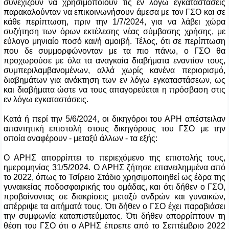
συνεχίζουν να χρησιμοποιούν τις εν λόγω εγκαταστάσεις
παρακαλούνταν να επικοινωνήσουν άμεσα με τον ΓΣΟ και σε
κάθε περίπτωση, πριν την 1/7/2024, για να λάβει χώρα
συζήτηση των όρων εκτέλεσης νέας σύμβασης χρήσης, με
εύλογο μηνιαίο ποσό και/ή αμοιβή. Τέλος, ότι σε περίπτωση
που δε συμμορφώνονταν με τα πιο πάνω, ο ΓΣΟ θα
προχωρούσε με όλα τα αναγκαία διαβήματα εναντίον τους,
συμπεριλαμβανομένων, αλλά χωρίς κανένα περιορισμό,
διαβημάτων για ανάκτηση των εν λόγω εγκαταστάσεων, ως
και διαβήματα ώστε να τους απαγορεύεται η πρόσβαση στις
εν λόγω εγκαταστάσεις.
Κατά ή περί την 5/6/2024, οι δικηγόροι του ΑΡΗ απέστειλαν
απαντητική επιστολή στους δικηγόρους του ΓΣΟ με την
οποία αναφέρουν - μεταξύ άλλων - τα εξής:
Ο ΑΡΗΣ απορρίπτει το περιεχόμενο της επιστολής τους,
ημερομηνίας 31/5/2024. Ο ΑΡΗΣ ζήτησε επανειλημμένα από
το 2022, όπως το Τσίρειο Στάδιο χρησιμοποιηθεί ως έδρα της
γυναικείας ποδοσφαιρικής του ομάδας, και ότι δήθεν ο ΓΣΟ,
προβαίνοντας σε διακρίσεις μεταξύ ανδρών και γυναικών,
απέρριψε τα αιτήματά τους. Ότι δήθεν ο ΓΣΟ έχει παραβιάσει
την συμφωνία καταπιστεύματος. Ότι δήθεν απορρίπτουν τη
θέση του ΓΣΟ ότι ο ΑΡΗΣ έπρεπε από το Σεπτέμβριο 2022