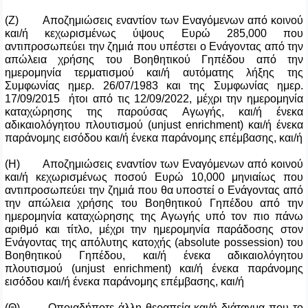
(Ζ) Αποζημιώσεις εναντίον των Εναγόμενων από κοινού
και/ή κεχωρισμένως ύψους Ευρώ 285,000 που
αντιπροσωπεύει την ζημιά που υπέστει ο Ενάγοντας από την
απώλεια χρήσης του Βοηθητικού Γηπέδου από την
ημερομηνία τερματισμού και/ή αυτόματης λήξης της
Συμφωνίας ημερ. 26/07/1983 και της Συμφωνίας ημερ.
17/09/2015 ήτοι από τις 12/09/2022, μέχρι την ημερομηνία
καταχώρησης της παρούσας Αγωγής, και/ή ένεκα
αδικαιολόγητου πλουτισμού (unjust enrichment) και/ή ένεκα
παράνομης εισόδου και/ή ένεκα παράνομης επέμβασης, και/ή
(Η) Αποζημιώσεις εναντίον των Εναγόμενων από κοινού
και/ή κεχωρισμένως ποσού Ευρώ 10,000 μηνιαίως που
αντιπροσωπεύει την ζημιά που θα υποστεί ο Ενάγοντας από
την απώλεια χρήσης του Βοηθητικού Γηπέδου από την
ημερομηνία καταχώρησης της Αγωγής υπό τον πιο πάνω
αριθμό και τίτλο, μέχρι την ημερομηνία παράδοσης στον
Ενάγοντας της απόλυτης κατοχής (absolute possession) του
Βοηθητικού Γηπέδου, και/ή ένεκα αδικαιολόγητου
πλουτισμού (unjust enrichment) και/ή ένεκα παράνομης
εισόδου και/ή ένεκα παράνομης επέμβασης, και/ή
(Θ) Οποιαδήποτε άλλη θεραπεία και/ή διάταγμα που το