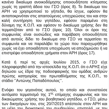
κανένα δικαίωμα ανοικοδόμησης οποιουδήποτε κτίσματος
χωρίς τη γραπτή άδεια του ΓΣΟ (όρος 8). Το δικαίωμα του
ΑΡΗ να χρησιμοποιεί το γήπεδο, θα ίσχυε, εφόσον θα
ανταποκρινόταν στις απαιτούμενες υποχρεώσεις του και στην
καλή συντήρηση του γηπέδου, εφόσον παραμένει στη
δύναμη της Κ.Ο.Π. και εφόσον το δικαίωμα χρήσης δεν θα
τερματιζόταν από το ΓΣΟ (όρος 10). Όλοι οι όροι της
συμφωνίας είναι ουσιώδεις και παράβαση οποιουδήποτε
από αυτούς δίδει το δικαίωμα στο ΓΣΟ να τερματίσει τη
συμφωνία και να παραλάβει το χώρο που παραχωρήθηκε
χωρίς να έχει οποιαδήποτε υποχρέωση να αποζημιώσει ή να
επιστρέψει οποιαδήποτε χρήματα στον ΑΡΗ (όρος 17).
Κατά ή περί τις αρχές Ιουλίου 2015, ο ΓΣΟ είχε
πληροφορηθεί από την ιστοσελίδα της Κ.Ο.Π. ότι ο ΑΡΗΣ είχε
δηλώσει ως έδρα της ποδοσφαιρικής του ομάδας ανδρών
πρώτης κατηγορίας του πρωταθλήματος της Κ.Ο.Π., το
στάδιο ‘’Αντώνης Παπαδόπουλος’’.
Ενόψει του γεγονότος αυτού, το οποίο και συνιστούσε
ης
αυτόματο τερματισμό της 1
επίμαχης συμφωνίας και του
δικαιώματος χρήσης του βοηθητικού γηπέδου, ο ΓΣΟ, μέσω
των δικηγόρων του, στις 20/7/2015 απέστειλε στον ΑΡΗ και
τα μέλη του διοικητικού του συμβουλίου, επιστολή, με την