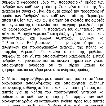
συμφωνία αφορούσε μόνο την ποδοσφαιρική ομάδα των
ανδρών των καθ’ ων η αίτηση. Σε κανένα σημείο της δεν
αναφέρεται συγκεκριμένα, ότι αυτή αφορά την ποδοσφαιρική
ομάδα των "ανδρών" των καθ’ ων η αίτηση. Περαιτέρω
αποτελεί θέση των καθ’ ων η αίτηση ότι σκοπός της δωρεάς
που έγινε και της συμφωνίας που υπεγράφη μεταξύ δωρητή
και δωρεοδόχων ήταν "η προαγωγή του αθλητισμού στην
πόλη και Επαρχία Λεμεσού" και η διεξαγωγή ποδοσφαιρικών
συναντήσεων και άλλων Αθλητικών, Εθνικών και
Πολιτιστικών Εκδηλώσεων, δια την εξυπηρέτηση των
αθλητικών και ποδοσφαιρικών αναγκών της πόλης και
επαρχίας Λεμεσού. Σε κανένα σημείο της ρηθείσας
συμφωνίας δεν γίνεται οποιοσδήποτε διαχωρισμός, μεταξύ
ανδρών και γυναικών και σε κανένα σημείο δεν γίνεται
οποιαδήποτε αναφορά ότι το Τσίρειο Στάδιο θα
χρησιμοποιείται ως έδρα μόνο από ανδρικές ομάδες.
Ουδέποτε συμφωνήθηκε με οποιοδήποτε τρόπο η απόδοση
οικονομικού ανταλλάγματος και οποιαδήποτε ανάληψη
οικονομικής ευθύνης από τους καθ’ ων η αίτηση 1 προς τους
αιτητές για τη χρήση του προπονητικού γηπέδου και
ουδέποτε οι καθ΄ ων η αίτηση 1 συμφώνησαν καθ’
οιονδήποτε χρόνο να καταβάλουν ενοίκιο προς τους αιτητές
για τη χρήση του Τσιρείου Σταδίου. Η υποχρέωση των καθ’