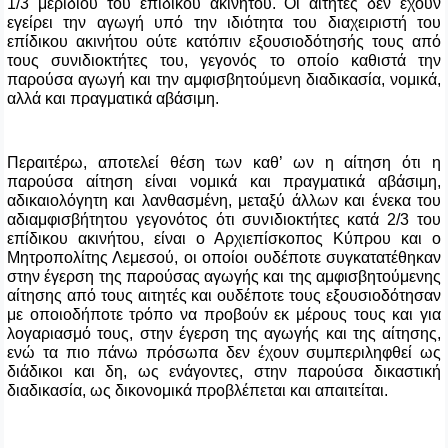
1/3 μεριδίου του επίδικου ακινήτου. Οι αιτητές δεν έχουν
εγείρει την αγωγή υπό την ιδιότητα του διαχειριστή του
επίδικου ακινήτου ούτε κατόπιν εξουσιοδότησής
τους από
τους συνιδιοκτήτες του, γεγονός το οποίο καθιστά την
παρούσα αγωγή και την αμφισβητούμενη διαδικασία, νομικά,
αλλά και πραγματικά αβάσιμη.
Περαιτέρω, αποτελεί θέση των καθ’ ων η αίτηση ότι η
παρούσα αίτηση είναι νομικά και πραγματικά αβάσιμη,
αδικαιολόγητη και λανθασμένη, μεταξύ άλλων και ένεκα του
αδιαμφισβήτητου γεγονότος ότι συνιδιοκτήτες κατά 2/3 του
επίδικου ακινήτου, είναι ο Αρχιεπίσκοπος Κύπρου και ο
Μητροπολίτης Λεμεσού, οι οποίοι ουδέποτε συγκατατέθηκαν
στην έγερση της παρούσας αγωγής και της αμφισβητούμενης
αίτησης από τους αιτητές και ουδέποτε τους εξουσιοδότησαν
με οποιοδήποτε τρόπο να προβούν εκ μέρους τους και για
λογαριασμό τους, στην έγερση της αγωγής και της αίτησης,
ενώ τα πιο πάνω πρόσωπα δεν έχουν συμπεριληφθεί ως
διάδικοι και δη, ως ενάγοντες, στην παρούσα δικαστική
διαδικασία, ως δικονομικά προβλέπεται και απαιτείται.