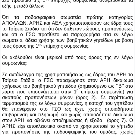
Στο προοίμιο της 1
επίμαχης συμφωνίας αναφέρονται τα
εξής, μεταξύ άλλων:
Ότι τα ποδοσφαιρικά σωματεία πρώτης κατηγορίας
ΑΠΟΛΛΩΝ, ΑΡΗΣ και ΑΕΛ χρησιμοποιούσαν ως έδρα τους
το Τσίρειο Στάδιο και ότι δεν διέθεταν χώρους προπονήσεως
και ότι ο ΓΣΟ προτίθετο να παραχωρήσει στα εν λόγω
σωματεία, άδεια χρήσης των βοηθητικών γηπέδων με βάση
ης
τους όρους της 1
επίμαχης συμφωνίας.
Οι ακόλουθοι είναι μερικοί από τους όρους της εν λόγω
συμφωνίας:
Σε αντάλλαγμα της χρησιμοποιήσεως ως έδρας του ΑΡΗ το
Τσίρειο Στάδιο, ο ΓΣΟ παραχώρησε στον ΑΡΗ δικαίωμα
χρήσεως του βοηθητικού γηπέδου (σημειούμενο ως ‘’Β’’ στο
η
χάρτη που επισυνάπτεται στην 1
επίμαχη συμφωνία) για
σκοπούς προπονήσεων μόνον (όρος 2). Σε περίπτωση
τερματισμού της εν λόγω συμφωνίας, η κατοχή του γηπέδου
θα επανέρχετο στο ΓΣΟ ως έχει, χωρίς οποιαδήποτε
επιβάρυνση και πληρωμή και χωρίς οποιοδήποτε δικαίωμα
στον ΑΡΗ να αξιώνει αποζημιώσεις ή έξοδα (όρος 7). Ο
ΑΡΗΣ είχε αποκλειστικό σκοπό να χρησιμοποιεί το γήπεδο
για προπονήσεις της ποδοσφαιρικής του ομάδας, χωρίς