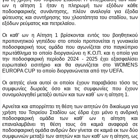
ων η αίτηση 1 ήταν η πληρωμή των εξόδων κάθε
ποδοσφαιρικής συνάντησης, πλέον αναλογία για έξοδα
φύτευσης και συντήρησης του χλοοτάπητα του σταδίου, των
εξόδων ρεύματος και πετρελαίου.
Οι καθ’ ων η Αίτηση 1 βρίσκονται εντός του βοηθητικού
προπονητικού γηπέδου στο οποίο προπονείται η γυναικεία
ποδοσφαιρική τους ομάδα που αγωνίζεται στο παγκύπριο
πρωτάθλημα το οποίο διοργανώνει η Κ.Ο.Π. και η οποία για
την ποδοσφαιρική περίοδο 2024 - 2025 έχει εξασφαλίσει
ευρωπαϊκό εισιτήριο και θα αγωνίζεται στο
WOMENS
EUROPA
CUP
το οποίο διοργανώνεται από την
UEFA
.
Οι αιτητές είναι αυτοί οι οποίοι έχουν παραβιάσει τόσο τις
συμφωνίες δωρεάς όσο και τις συμφωνίες που έχουν
συνομολογηθεί μεταξύ αυτών και των καθ΄ ων η αίτηση 1.
Αρνείται και απορρίπτει τη θέση των αιτητών ότι δικαίωμα για
χρήση του Τσιρείου Σταδίου ως έδρα έχει μόνο η ανδρική
ποδοσφαιρική ομάδα των καθ’ ων η αίτηση και
επαναλαμβάνει τη θέση τους ότι καμιά αναφορά σε
ποδοσφαιρική ομάδα ανδρών δεν γίνεται σε καμιά εκ των δύο
συμφωνιών μεταξύ των αιτητών και των καθ’ ων η αίτηση, ως