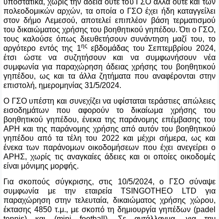
υποστατικά, χωρίς την άδεια ούτε του ΓΣΟ αλλά ούτε και των
πολεοδομικών αρχών, τα οποία ο ΓΣΟ έχει ήδη καταγγείλει
στον δήμο Λεμεσού, αποτελεί επιπλέον βάση τερματισμού
του δικαιώματος χρήσης του βοηθητικού γηπέδου. Ότι ο ΓΣΟ,
τους καλούσε όπως διευθετήσουν συνάντηση μαζί του, το
ης
αργότερο εντός της 1
εβδομάδας του Σεπτεμβρίου 2024,
έτσι ώστε να συζητήσουν και να συμφωνήσουν νέα
συμφωνία για παραχώρηση άδειας χρήσης του βοηθητικού
γηπέδου, ως και τα άλλα ζητήματα που αναφέρονται στην
επιστολή, ημερομηνίας 31/5/2024.
Ο ΓΣΟ υπέστη και συνεχίζει να υφίσταται τεράστιες απώλειες
εισοδημάτων που αφορούν το δικαίωμα χρήσης του
βοηθητικού γηπέδου, ένεκα της παράνομης επέμβασης του
ΑΡΗ και της παράνομης χρήσης από αυτόν του βοηθητικού
γηπέδου από τα τέλη του 2022 και μέχρι σήμερα, ως και
ένεκα των παράνομων οικοδομήσεων που έχει ανεγείρει ο
ΑΡΗΣ, χωρίς τις αναγκαίες άδειες και οι οποίες οικοδομές
είναι μόνιμης μορφής.
Για σκοπούς σύγκρισης, στις 10/5/2024, ο ΓΣΟ σύναψε
συμφωνία με την εταιρεία
TSINGOTHEO
LTD
για
παραχώρηση στην τελευταία, δικαιώματος χρήσης χώρου,
έκτασης 4850 τ.μ., με σκοπό τη δημιουργία γηπέδων (
padel
tennis
) και (
mini
football
). Σε αντάλλαγμα, για την