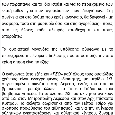
των παραπάνω και το ίδιο ισχύει και για το περιεχόμενο των
εκατέρωθεν γραπτών αγορεύσεων των δικηγόρων. Στη
συνέχεια και στο βαθμό που κριθεί αναγκαίο, θα διαφανεί - με
αναφορά, τόσο στη μαρτυρία όσο και στις αγορεύσεις - ποιες
από τις θέσεις κάθε πλευράς αποδέχομαι και ποιες
απορρίπτω.
Τα ουσιαστικά γεγονότα της υπόθεσης σύμφωνα με το
περιεχόμενο της ένορκης δήλωσης που υποστηρίζει την υπό
κρίση αίτηση είναι τα εξής:
Ο ενάγοντας (στο εξής και «
ΓΣΟ
» καθ’ όλους τους ουσιώδεις
χρόνους είναι εγγεγραμμένος ιδιοκτήτης, με μερίδιο 1/3,
συγκεκριμένου ακινήτου στη Λεμεσό, εντός του οποίου
βρίσκονται - μεταξύ άλλων - το Τσίρειο Στάδιο και τρία
βοηθητικά γήπεδα. Τα υπόλοιπα 2/3 του ακινήτου ανήκουν
από 1/3 στον Μητροπολίτη Λεμεσού και στον Αρχιεπίσκοπο
Κύπρου. Το ακίνητο δωρίσθηκε από τον Πέτρο Τσίρο για
σκοπούς προώθησης του αθλητισμού και για την ανέγερση
αθλητικών εγκαταστάσεων και αθλητικού κέντρου, δυνάμει