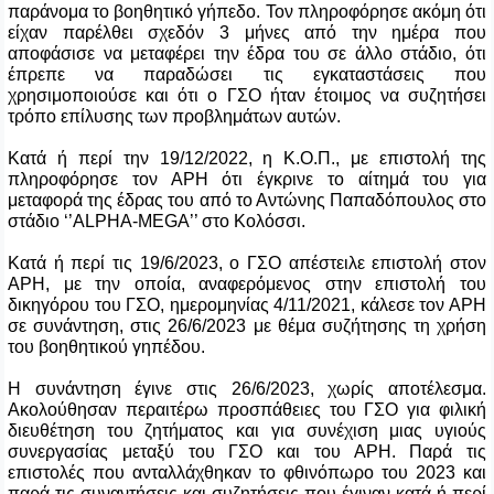
παράνομα το βοηθητικό γήπεδο. Τον πληροφόρησε ακόμη ότι
είχαν παρέλθει σχεδόν 3 μήνες από την ημέρα που
αποφάσισε να μεταφέρει την έδρα του σε άλλο στάδιο, ότι
έπρεπε να παραδώσει τις εγκαταστάσεις που
χρησιμοποιούσε και ότι ο ΓΣΟ ήταν έτοιμος να συζητήσει
τρόπο επίλυσης των προβλημάτων αυτών.
Κατά ή περί την 19/12/2022, η Κ.Ο.Π., με επιστολή της
πληροφόρησε τον ΑΡΗ ότι έγκρινε το αίτημά του για
μεταφορά της έδρας του από το Αντώνης Παπαδόπουλος στο
στάδιο ‘’
ALPHA
-
MEGA
’’ στο Κολόσσι.
Κατά ή περί τις 19/6/2023, ο ΓΣΟ απέστειλε επιστολή στον
ΑΡΗ, με την οποία, αναφερόμενος στην επιστολή του
δικηγόρου του ΓΣΟ, ημερομηνίας 4/11/2021, κάλεσε τον ΑΡΗ
σε συνάντηση, στις 26/6/2023 με θέμα συζήτησης τη χρήση
του βοηθητικού γηπέδου.
Η συνάντηση έγινε στις 26/6/2023, χωρίς αποτέλεσμα.
Ακολούθησαν περαιτέρω προσπάθειες του ΓΣΟ για φιλική
διευθέτηση του ζητήματος και για συνέχιση μιας υγιούς
συνεργασίας μεταξύ του ΓΣΟ και του ΑΡΗ. Παρά τις
επιστολές που ανταλλάχθηκαν το φθινόπωρο του 2023 και
παρά τις συναντήσεις και συζητήσεις που έγιναν κατά ή περί