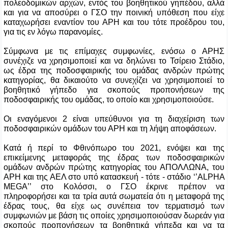
πολεοδομικών αρχών, εντός του βοηθητικού γηπέδου, αλλά
και για να αποσύρει ο ΓΣΟ την ποινική υπόθεση που είχε
καταχωρήσει εναντίον του ΑΡΗ και του τότε προέδρου του,
για τις εν λόγω παρανομίες.
Σύμφωνα με τις επίμαχες συμφωνίες, ενόσω ο ΑΡΗΣ
συνέχιζε να χρησιμοποιεί και να δηλώνει το Τσίρειο Στάδιο,
ως έδρα
της ποδοσφαιρικής του ομάδας ανδρών πρώτης
κατηγορίας
, θα δικαιούτο να συνεχίζει να χρησιμοποιεί το
βοηθητικό γήπεδο για σκοπούς προπονήσεων της
ποδοσφαιρικής του ομάδας, το οποίο και χρησιμοποιούσε.
Οι εναγόμενοι 2 είναι υπεύθυνοι για τη διαχείριση των
ποδοσφαιρικών ομάδων του ΑΡΗ και τη λήψη αποφάσεων.
Κατά ή περί το Φθινόπωρο του 2021, ενόψει και της
επικείμενης μεταφοράς της έδρας των ποδοσφαιρικών
ομάδων ανδρών πρώτης κατηγορίας του ΑΠΟΛΛΩΝΑ, του
ΑΡΗ και της ΑΕΛ στο υπό κατασκευή - τότε - στάδιο ‘’
ALPHA
MEGA
’’ στο Κολόσσι, ο ΓΣΟ έκρινε πρέπον να
πληροφορήσει και τα τρία αυτά σωματεία ότι η μεταφορά της
έδρας τους, θα είχε ως συνέπεια τον τερματισμό των
συμφωνιών με βάση τις οποίες χρησιμοποιούσαν δωρεάν για
σκοπούς προπονήσεων τα βοηθητικά γήπεδα και να τα