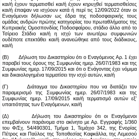
και/ή έχουν τερματισθεί και/ή έχουν κηρυχθεί τερματισθείσες
και/ή έπαψαν να ισχύουν κατά ή περί τις 12/09/2022 όταν οι
Εναγόμενοι δήλωσαν ως έδρα της ποδοσφαιρικής τους
ομάδας ανδρών πρώτης κατηγορίας του πρωταθλήματος της
Κυπριακής Ομοσπονδίας Ποδοσφαίρου, στάδιο άλλο από το
Τσίρειο Στάδιο και/ή η ισχύ των ανωτέρω συμφωνιών
ουδέποτε επεκτάθει και/ή ανανεώθηκε από τους διάδικους,
και/ή
(Β) Δήλωση του Δικαστηρίου ότι ο Εναγόμενος Αρ. 1 έχει
παραβεί τους όρους της Συμφωνίας ημερ. 26/07/1983 και της
Συμφωνίας ημερ. 17/09/2015 και ότι ο Ενάγοντας έχει νόμιμα
και δικαιολογημένα τερματίσει την ισχύ αυτών, και/ή
(Γ) Διάταγμα του Δικαστηρίου που να διατάζει τον
παραμερισμό της Συμφωνίας ημερ. 26/07/1983 και της
Συμφωνίας ημερ. 17/09/2015 και/ή τερματισμό αυτών εξ’
υπαιτιότητας των Εναγόμενων, και/ή
(Δ) Δήλωση του Δικαστηρίου ότι οι Εναγόμενοι
επεμβαίνουν παράνομα στο ακίνητο με Αρ. Εγγραφής 1/360
του Φ/Σχ. 54/490301, Τμήμα 1, Τεμάχιο 342, της Ενορίας
Πέτρος και Παύλος της Τοποθεσίας Καφκάλλα, της Λεμεσού