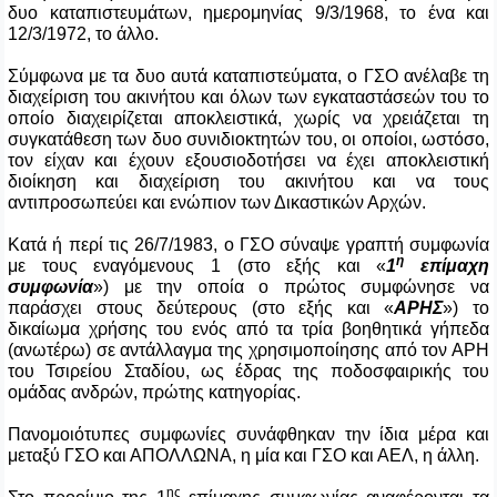
δυο καταπιστευμάτων, ημερομηνίας 9/3/1968, το ένα και
12/3/1972, το άλλο.
Σύμφωνα με τα δυο αυτά καταπιστεύματα, ο ΓΣΟ ανέλαβε τη
διαχείριση του ακινήτου και όλων των εγκαταστάσεών του το
οποίο διαχειρίζεται αποκλειστικά, χωρίς να χρειάζεται τη
συγκατάθεση των δυο συνιδιοκτητών του, οι οποίοι, ωστόσο,
τον είχαν και έχουν εξουσιοδοτήσει να έχει αποκλειστική
διοίκηση και διαχείριση του ακινήτου και να τους
αντιπροσωπεύει και ενώπιον των Δικαστικών Αρχών.
Κατά ή περί τις 26/7/1983, ο ΓΣΟ σύναψε γραπτή συμφωνία
η
με τους εναγόμενους 1 (στο εξής και «
1
επίμαχη
συμφωνία
») με την οποία ο πρώτος συμφώνησε να
παράσχει στους δεύτερους (στο εξής και «
ΑΡΗΣ
») το
δικαίωμα χρήσης του ενός από τα τρία βοηθητικά γήπεδα
(ανωτέρω) σε αντάλλαγμα της χρησιμοποίησης από τον ΑΡΗ
του Τσιρείου Σταδίου, ως έδρας της ποδοσφαιρικής του
ομάδας ανδρών, πρώτης κατηγορίας.
Πανομοιότυπες συμφωνίες συνάφθηκαν την ίδια μέρα και
μεταξύ ΓΣΟ και ΑΠΟΛΛΩΝΑ, η μία και ΓΣΟ και ΑΕΛ, η άλλη.
ης