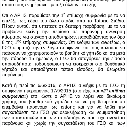
οποία τους ενημέρωνε - μεταξύ άλλων - τα εξής:
η
Ότι ο ΑΡΗΣ παραβίασε την 1
επίμαχη συμφωνία με το να
επιλέξει ως έδρα του άλλο στάδιο από το Τσίρειο Στάδιο.
Πέραν αυτού, ότι υπέπεσε σε δεύτερη παράβαση, με το να
προβαίνει εκείνη την περίοδο σε παράνομη ανέγερση
κτίσματος για στέγαση αποδυτηρίων, παραβιάζοντας τον όρο
ης
8 της 1
επίμαχης συμφωνίας. Ότι ενόψει των ανωτέρω, ο
ΓΣΟ τερμάτιζε την εν λόγω συμφωνία και τους καλούσε να
παύσουν να χρησιμοποιούν το βοηθητικό γήπεδο και ότι μετά
την πάροδο 15 ημερών, ο ΓΣΟ θα απαγόρευε την είσοδο
οποιουδήποτε ποδοσφαιριστή να εισέρχεται στο βοηθητικό
γήπεδο και οποιαδήποτε τέτοια είσοδος, θα θεωρείτο
παράνομη.
Κατά ή περί τις 6/6/2016, ο ΑΡΗΣ συνήψε με το ΓΣΟ τη
η
συμφωνία ημερομηνίας 17/9/2015 (στο εξής και «
2
επίδικη
συμφωνία
») έτσι ώστε ο ΑΡΗΣ να λάβει νέο δικαίωμα
χρήσης του βοηθητικού γηπέδου και να μη θεωρείται ότι
επεμβαίνει παράνομα, ως επίσης και για να λάβει την
συγκατάθεση του ΓΣΟ για ολοκλήρωση και νομιμοποίηση
των υποστατικών και των αποδυτήριων που είχε ανεγείρει
παράνομα και χωρίς την συγκατάθεση του ΓΣΟ και των