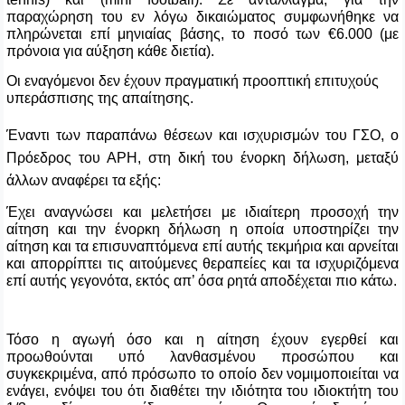
παραχώρηση του εν λόγω δικαιώματος συμφωνήθηκε να
πληρώνεται επί μηνιαίας βάσης, το ποσό των €6.000 (με
πρόνοια για αύξηση κάθε διετία).
Οι εναγόμενοι δεν έχουν πραγματική προοπτική επιτυχούς
υπεράσπισης της απαίτησης.
Έναντι των παραπάνω θέσεων και ισχυρισμών του ΓΣΟ, ο
Πρόεδρος του ΑΡΗ, στη δική του ένορκη δήλωση, μεταξύ
άλλων αναφέρει τα εξής:
Έχει αναγνώσει
και μελετήσει με ιδιαίτερη προσοχή την
αίτηση και
την ένορκη δήλωση
η οποία υποστηρίζει την
αίτηση
και τα επισυναπτόμενα επί αυτής τεκμήρια
και αρνείται
και απορρίπτει τις αιτούμενες θεραπείες και τα ισχυριζόμενα
επί αυτής γεγονότα, εκτός απ’ όσα ρητά αποδέχεται πιο κάτω.
Τόσο η αγωγή όσο και η αίτηση έχουν εγερθεί και
προωθούνται υπό λανθασμένου προσώπου και
συγκεκριμένα, από πρόσωπο το οποίο δεν νομιμοποιείται να
ενάγει, ενόψει του ότι διαθέτει την ιδιότητα του ιδιοκτήτη του