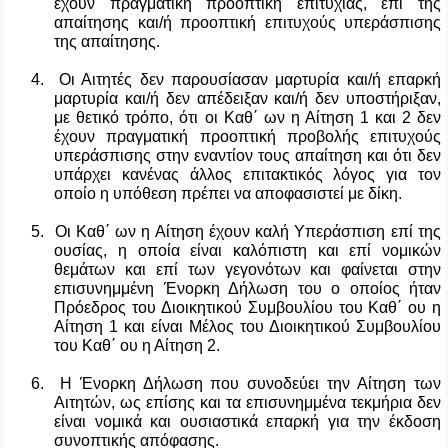
έχουν πραγματική προοπτική επιτυχίας, επί της
απαίτησης και/ή προοπτική επιτυχούς υπεράσπισης
της απαίτησης.
4. Οι Αιτητές δεν παρουσίασαν μαρτυρία και/ή επαρκή
μαρτυρία και/ή δεν απέδειξαν και/ή δεν υποστήριξαν,
με θετικό τρόπο, ότι οι Καθ΄ ων η Αίτηση 1 και 2 δεν
έχουν πραγματική προοπτική προβολής επιτυχούς
υπεράσπισης στην εναντίον τους απαίτηση και ότι δεν
υπάρχει κανένας άλλος επιτακτικός λόγος για τον
οποίο η υπόθεση πρέπει να αποφασιστεί με δίκη.
5. Οι Καθ΄ ων η Αίτηση έχουν καλή Υπεράσπιση επί της
ουσίας, η οποία είναι καλόπιστη και επί νομικών
θεμάτων και επί των γεγονότων και φαίνεται στην
επισυνημμένη Ένορκη Δήλωση του ο οποίος ήταν
Πρόεδρος του Διοικητικού Συμβουλίου του Καθ΄ ου η
Αίτηση 1 και είναι Μέλος του Διοικητικού Συμβουλίου
του Καθ΄ ου η Αίτηση 2.
6. Η Ένορκη Δήλωση που συνοδεύει την Αίτηση των
Αιτητών, ως επίσης και τα επισυνημμένα τεκμήρια δεν
είναι νομικά και ουσιαστικά επαρκή για την έκδοση
συνοπτικής απόφασης.