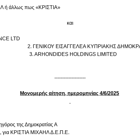
λλως πως «ΚΡΙΣΤΙΑ»
και
NCE
LTD
ΓΕΝΙΚΟΥ ΕΙΣΑΓΓΕΛΕΑ ΚΥΠΡΙΑΚΗΣ ΔΗΜΟΚΡΑ
3. ARHONDIDES HOLDINGS LIMITED
--------------------
Μονομερής αίτηση, ημερομηνίας
4
/
6
/2025
ικηγόρος της Δημοκρατίας Α
ήλ, για ΚΡΙΣΤΙΑ ΜΙΧΑΗΛ Δ.Ε.Π.Ε.