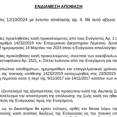
ΕΝΔΙΑΜΕΣΗ ΑΠΟΦΑΣΗ
ς 12/10/2024 με έντυπο απαίτησης αρ. 4. Με αυτό αξίωνε ε
ίες προκληθείσες και/ή προκαλούμενες από τους Ενάγοντες Αρ. 1 σ
αριθμό 14232/2019 του Επαρχιακού Δικαστηρίου Λεμεσού, δυνά
 2 ημερομηνίας 14 Μαρτίου του 2024 όπου η Ενάγουσα απαλλάγηκε
μίας προκληθείσες και/ή προκαλούμενες, συνεπεία των κακόβουλων
στυφύλακα Αρ. 1521, κ. Στέλιο Ιωάννου από την Εναγόμενη για την
πώλεια εισοδημάτων, ημερομισθίων και επαγγελματικού χρόνου, 
 της ποινικής υπόθεσης 14232/2019 καταχωρηθείς στις 23/9/2019
η Λεμεσού κατά ή περί της 9/11/2017 και 14/11/2017 κατόπιν των
εξευτελισμό της αξιοπρέπειας του προσώπου και/ή της ιδιωτικής ζ
έλεσμα την αποστέρηση της απόλαυσης της ζωής και/ή τον ηθικό 
πίεση της Ενάγουσας προς την Εναγόμενη.
το Δικαστήριο θα κρίνει εύλογες, ορθές και δίκαια λόγω της
ουλης και/ή αναίτιας διώξεως της Ενάγουσας εις την ποινική υ