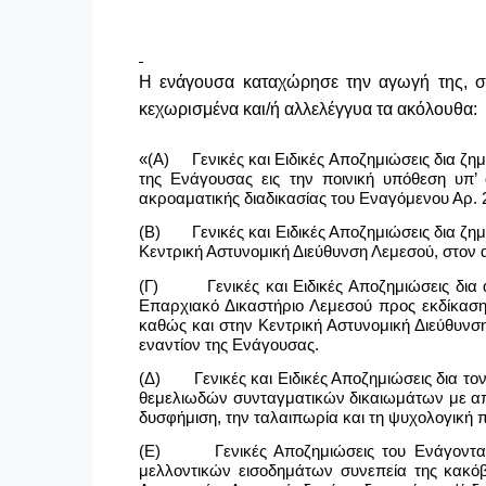
Η ενάγουσα καταχώρησε την αγωγή της, στι
κεχωρισμένα και/ή αλλελέγγυα τα ακόλουθα:
«(Α) Γενικές και Ειδικές Αποζημιώσεις δια ζημ
της Ενάγουσας εις την ποινική υπόθεση υπ’ 
ακροαματικής διαδικασίας του Εναγόμενου Αρ.
(Β) Γενικές και Ειδικές Αποζημιώσεις δια ζη
Κεντρική Αστυνομική Διεύθυνση Λεμεσού, στον α
(Γ) Γενικές και Ειδικές Αποζημιώσεις δια α
Επαρχιακό Δικαστήριο Λεμεσού προς εκδίκαση
καθώς και στην Κεντρική Αστυνομική Διεύθυνσ
εναντίον της Ενάγουσας.
(Δ) Γενικές και Ειδικές Αποζημιώσεις δια τον 
θεμελιωδών συνταγματικών δικαιωμάτων με αποτ
δυσφήμιση, την ταλαιπωρία και τη ψυχολογική 
(Ε) Γενικές Αποζημιώσεις του Ενάγοντα ως 
μελλοντικών εισοδημάτων συνεπεία της κακόβ