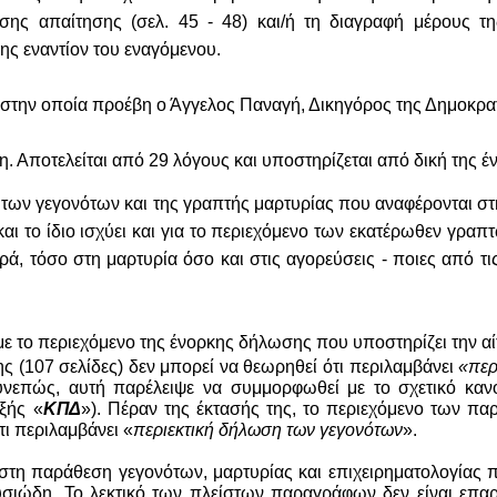
σης απαίτησης (σελ. 45 - 48) και/ή τη διαγραφή μέρους τ
ης εναντίον του εναγόμενου.
στην οποία προέβη ο Άγγελος Παναγή, Δικηγόρος της Δημοκρα
. Αποτελείται από 29 λόγους και υποστηρίζεται από δική της 
των γεγονότων και της γραπτής μαρτυρίας που αναφέρονται στη
 το ίδιο ισχύει και για το περιεχόμενο των εκατέρωθεν γραπ
ορά, τόσο στη μαρτυρία όσο και στις αγορεύσεις - ποιες από τ
 το περιεχόμενο της ένορκης δήλωσης που υποστηρίζει την αίτη
ς (107 σελίδες) δεν μπορεί να θεωρηθεί ότι περιλαμβάνει
«περ
υνεπώς, αυτή παρέλειψε να συμμορφωθεί με το σχετικό κανο
ξής «
ΚΠΔ
»). Πέραν της έκτασής της, το περιεχόμενο των π
τι περιλαμβάνει «
περιεκτική δήλωση των γεγονότων
».
στη παράθεση γεγονότων, μαρτυρίας και επιχειρηματολογίας πο
ουσιώδη. Το λεκτικό των πλείστων παραγράφων δεν είναι επα