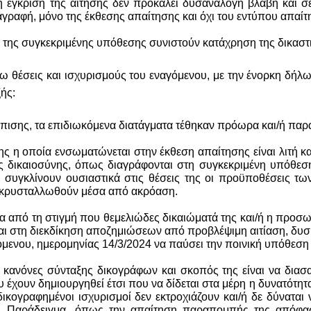
η έγκριση της αίτησης δεν προκαλεί δυσανάλογη βλάβη και σ
διαγραφή, μόνο της έκθεσης απαίτησης και όχι του εντύπου απαίτ
ς της συγκεκριμένης υπόθεσης συνιστούν κατάχρηση της δικαστι
ω θέσεις και ισχυρισμούς του εναγόμενου, με την ένορκη δήλω
ξής:
σης, τα επιδιωκόμενα διατάγματα τέθηκαν πρόωρα και/ή παράτ
 η οποία ενσωματώνεται στην έκθεση απαίτησης είναι λιτή και
 δικαιοσύνης, όπως διαγράφονται στη συγκεκριμένη υπόθεση
α συγκλίνουν ουσιαστικά στις θέσεις της οι προϋποθέσεις τω
οκρυσταλλωθούν μέσα από ακρόαση.
 από τη στιγμή που θεμελιώδες δικαιώματά της και/ή η προσωπ
αι στη διεκδίκηση αποζημιώσεων από προβλέψιμη αιτίαση, δυσ
μενου, ημερομηνίας 14/3/2024 να παύσει την ποινική υπόθεση
 κανόνες σύνταξης δικογράφων και σκοπός της είναι να δια
έχουν δημιουργηθεί έτσι που να δίδεται στα μέρη η δυνατότητα
ι δικογραφημένοι ισχυρισμοί δεν εκτροχιάζουν και/ή δε δύνατ
α. Παράδειγμα, όπως την απαίτηση παραπομπής της απόφα