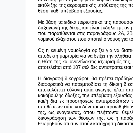
εκτύλιξης της ακροαματικής υπόθεσης της πα
θέση, καθ’ υπέρβαση εξουσίας.
Με βάση τα ειδικά περιστατικά της παρούσα
διεξαγωγή της δίκης και είναι έκδηλα εμφανή
που παρατίθενται στις παραγράφους 2Α, 2Β 
νομικού ελάχιστου που απαιτεί ο νόμος για τ
Ως η κειμένη νομολογία ορίζει για να δια
αποδεκτή μαρτυρία για να δείξει την αλήθει
η θέση της και αναντίλεκτος ισχυρισμός της,
αποτελείται από 107 σελίδες αντιστρατεύετα
Η διαγραφή δικογράφου θα πρέπει πρόδηλα ν
διαφορετικά να παρεμποδίσει τη δίκαιη δι
αποκαλύπτει εύλογη αιτία αγωγής ή/και απ
κακόβουλης δίωξης, την υπέρβαση εξουσίας
και/ή δια εκ προστήσεως αντιπροσώπων το
υποθέσεων ούτε και δύναται να προωθηθούν
της, ως ενάγουσας, όπου πλήττονται θεμ
δικογράφηση των θέσεων της, ως η παράγρ
θεωρηθούν ότι συνιστούν κατάχρηση δικαστικ