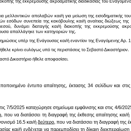
διακοπής της εκκρεμούσης ακροαματικής διαδικασίας του Εναγόμεν
ελλοντικών απολαβών και/ή για μείωση της εισοδηματικής του ικ
κών εσόδων συνεπεία της κακόβουλης και/ή αναίτιας διώξεως της 
εσού, δυνάμει διαταγής και/ή διακοπής της εκκρεμούσης ακρ
ουσα απαλλάγηκε των κατηγοριών της.
μιώσεις υπέρ της Ενάγουσας και/ή εναντίον της Εναγόμενης Αρ. 1
λε κρίνει ευλόγως υπό τις περιστάσεις το Σεβαστό Δικαστήριον.
στό Δικαστήριο ήθελε αποφασίσει.
ποποιημένο έντυπο απαίτησης, έκτασης 34 σελίδων και στις
στις 7/5/2025 καταχώρησε σημείωμα εμφάνισης και στις 4/6/202
ο
, που να διατάσσει τη διαγραφή της έκθεσης απαίτησης και/ή
ονισμό 16.5 και/ή
δεύτερο
, που να διατάσσει τη διαγραφή της 
ασίας και/ή ενδέχεται να παρεμποδίσει τη δίκαιη διεκπεραίωση 