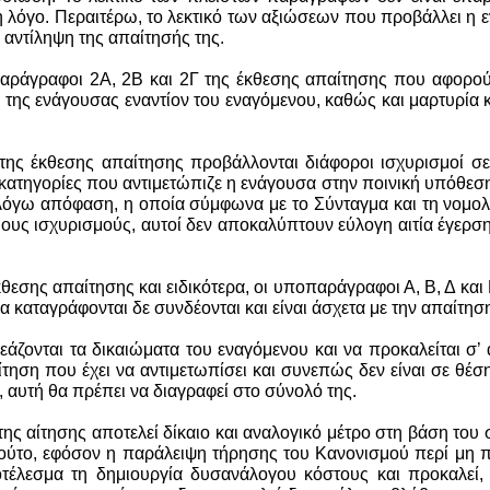
 λόγο. Περαιτέρω, το λεκτικό των αξιώσεων που προβάλλει η ε
 αντίληψη της απαίτησής της.
 παράγραφοι 2Α, 2Β και 2Γ της έκθεσης απαίτησης που αφορού
 της ενάγουσας εναντίον του εναγόμενου, καθώς και μαρτυρία
ης έκθεσης απαίτησης προβάλλονται διάφοροι ισχυρισμοί σ
ς κατηγορίες που αντιμετώπιζε η ενάγουσα στην ποινική υπόθεσ
λόγω απόφαση, η οποία σύμφωνα με το Σύνταγμα και τη νομολογ
ιους ισχυρισμούς, αυτοί δεν αποκαλύπτουν εύλογη αιτία έγερσ
θεσης απαίτησης και ειδικότερα, οι υποπαράγραφοι Α, Β, Δ κα
σα καταγράφονται δε συνδέονται και είναι άσχετα με την απαίτησ
ζονται τα δικαιώματα του εναγόμενου και να προκαλείται σ’ 
παίτηση που έχει να αντιμετωπίσει και συνεπώς δεν είναι σε θ
 αυτή θα πρέπει να διαγραφεί στο σύνολό της.
 της αίτησης αποτελεί δίκαιο και αναλογικό μέτρο στη βάση το
ύτο, εφόσον η παράλειψη τήρησης του Κανονισμού περί μη π
τέλεσμα τη δημιουργία δυσανάλογου κόστους και προκαλεί, 