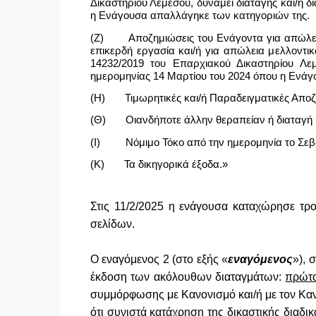
Δικαστηρίου Λεμεσού, δυνάμει διαταγής και/ή 
η Ενάγουσα απαλλάγηκε των κατηγοριών της.
(Ζ) Αποζημιώσεις του Ενάγοντα για απώλεια μ
επικερδή εργασία και/ή για απώλεια μελλοντι
14232/2019 του Επαρχιακού Δικαστηρίου Λεμ
ημερομηνίας 14 Μαρτίου του 2024 όπου η Ενάγ
(Η) Τιμωρητικές και/ή Παραδειγματικές Αποζη
(Θ) Οιανδήποτε άλλην θεραπείαν ή διαταγή ήθε
(Ι) Νόμιμο Τόκο από την ημερομηνία το Σεβα
(Κ) Τα δικηγορικά έξοδα.»
Στις 11/2/2025 η ενάγουσα καταχώρησε τρο
σελίδων.
Ο εναγόμενος 2 (στο εξής «
εναγόμενος
»), 
έκδοση των ακόλουθων διαταγμάτων:
πρώτ
συμμόρφωσης με Κανονισμό και/ή με τον Καν
ότι συνιστά κατάχρηση της δικαστικής διαδικ