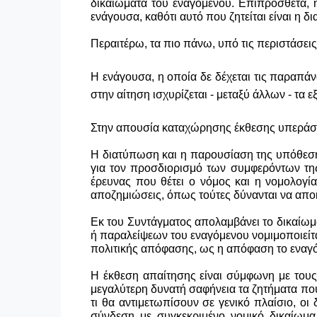
δικαιώματα του εναγόμενου. Επιπρόσθετα, 
ενάγουσα, καθότι αυτό που ζητείται είναι η 
Περαιτέρω, τα πιο πάνω, υπό τις περιστάσει
Η ενάγουσα, η οποία δε δέχεται τις παραπάν
στην αίτηση ισχυρίζεται - μεταξύ άλλων - τα ε
Στην απουσία καταχώρησης έκθεσης υπεράσπι
Η διατύπωση και η παρουσίαση της υπόθεσης
για τον προσδιορισμό των συμφερόντων της
έρευνας που θέτει ο νόμος και η νομολογί
αποζημιώσεις, όπως τούτες δύνανται να απ
Εκ του Συντάγματος απολαμβάνει το δικαίωμα
ή παραλείψεων του εναγόμενου νομιμοποιείτ
πολιτικής απόφασης, ως η απόφαση το εναγό
Η έκθεση απαίτησης είναι σύμφωνη με τους
μεγαλύτερη δυνατή σαφήνεια τα ζητήματα που 
τι θα αντιμετωπίσουν σε γενικό πλαίσιο, ο
σύνδεση με συγκεκριμένο νομικό δικαίωμ