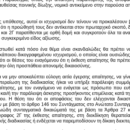
υθείσας ποινικής δίωξης, νομικό αντικείμενο στην παρούσα απ
ς υπόθεσης, αυτοί οι ισχυρισμοί δεν τείνουν να προκαλέσουν
 ότι η προώθησή τους δεν αντίκειται στον πρωταρχικό σκοπό, δ
και 2Γ παρατίθενται με ορθή δομή και συγκροτούν όλα τα ανα
ο συγκεκριμένο είδος αξίωσης.
πιστωθεί κατά πόσο ένα θέμα είναι σκανδαλώδες θα πρέπει 
α κάποιου δικογραφημένου ισχυρισμού, ο οποίος είναι ουσιώδης
 ότι οι θέσεις του εναγόμενου ότι η έκθεση απαίτησης θα πρέπει
ι την όλη προσπάθεια απονομής δικαιοσύνης.
α μην αποκαλύπτει εύλογη αιτία έγερσης απαίτησης, να γίνετ
εκπεραίωση της διαδικασίας ή/και να υπήρξε παράλειψη συμ
αίτησης, με τον εναγόμενο να ενάγεται ως πρόσωπο που ευθ
 και/ή την παράλειψη άσκησης προσήκοντος επιμέλειας κατά τ
υ. Η θέση του ότι οι αποφάσεις του δεν ελέγχονται δικαστ
 με βάση το άρθρο 146 του Συντάγματος στο Ανώτατο Συνταγμα
ελιώδη συνταγματικά δικαιώματά της με βάση τα Άρθρα 27 
αφος 2Γ της έκθεσης απαίτησης, στη διεκδίκηση θεραπείας,
ής διαδικασίας ή ενδέχεται να παρεμποδίσουν τη δίκαιη διεκπε