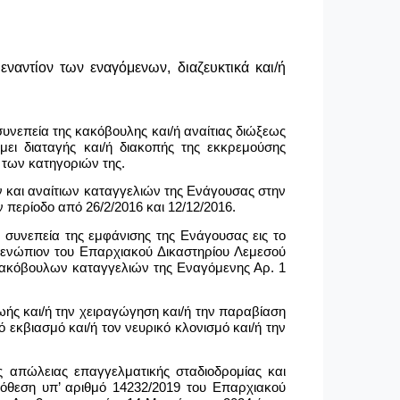
ναντίον των εναγόμενων, διαζευκτικά και/ή
υνεπεία της κακόβουλης και/ή αναίτιας διώξεως
μει διαταγής και/ή διακοπής της εκκρεμούσης
 των κατηγοριών της.
 και αναίτιων καταγγελιών της Ενάγουσας στην
 περίοδο από 26/2/2016 και 12/12/2016.
συνεπεία της εμφάνισης της Ενάγουσας εις το
 ενώπιον του Επαρχιακού Δικαστηρίου Λεμεσού
 κακόβουλων καταγγελιών της Εναγόμενης Αρ. 1
ωής και/ή την χειραγώγηση και/ή την παραβίαση
εκβιασμό και/ή τον νευρικό κλονισμό και/ή την
 απώλειας επαγγελματικής σταδιοδρομίας και
πόθεση υπ’ αριθμό 14232/2019 του Επαρχιακού