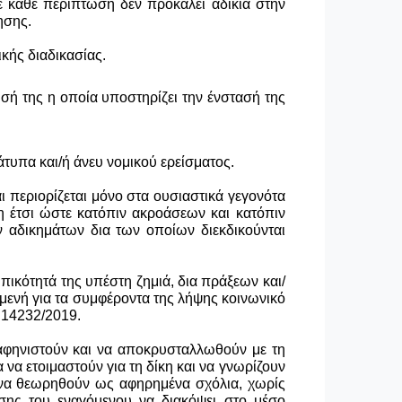
ε κάθε περίπτωση δεν προκαλεί αδικία στην
ησης.
κής διαδικασίας.
σή της η οποία υποστηρίζει την ένστασή της
υπα και/ή άνευ νομικού ερείσματος.
 περιορίζεται μόνο στα ουσιαστικά γεγονότα
 έτσι ώστε κατόπιν ακροάσεων και κατόπιν
ν αδικημάτων δια των οποίων διεκδικούνται
ικότητά της υπέστη ζημιά, δια πράξεων και/
μενή για τα συμφέροντα της λήψης κοινωνικό
 14232/2019.
σαφηνιστούν και να αποκρυσταλλωθούν με τη
 να ετοιμαστούν για τη δίκη και να γνωρίζουν
αι να θεωρηθούν ως αφηρημένα σχόλια, χωρίς
σης του εναγόμενου να διακόψει στο μέσο