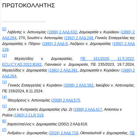
ΠΡΩΤΟΚΟΛΛΗΤΗΣ
[1]
Λεβέντης ν. Αστυνομίας
(1999) 2 ΑΑΔ 632
,
Δημοκρατία ν. Κυριάκου
(1990) 2
ΑΑΔ 264
, 270,
Souilmi v. Αστυνομίας
(1992) 2 ΑΑΔ 248
,
Γενικός Εισαγγελέας της
Δημοκρατίας ν. Πέτρου
(1993) 2 ΑΑΔ 9
,
Λαζάρου ν. Δημοκρατίας
(1992) 2 ΑΑΔ
129
.
[2]
Μιχαηλίδης v. Δημοκρατίας
,
ΠΕ 161/2020, 11.5.2022,
ECLI:CY:AD:2022:B182
,
Γιαννακού ν. Δημοκρατία
, ΠΕ 235/2023, 19.7.2024,
Μιχαηλίδης
v
. Δημοκρατίας
(1991) 2 ΑΑΔ 391
,
Δημοκρατία
v
. Κυριάκου
(1990) 2
ΑΑΔ 264
.
[3]
Γενικός Εισαγγελέας v. Κυριάκου
(2008) 2 ΑΑΔ 562
,
Ιακώβου ν. Αστυνομίας
,
ΠΕ 159/2024, 8.11.2024.
[4]
Θεοχάρους ν. Αστυνομίας
(2008) 2 ΑΑΔ 575
.
[5]
John v. Κυπριακής Δημοκρατίας (Αρ. 2)
(1998) 2 ΑΑΔ 417
,
Antoniou v.
Police
(1983) 2 CLR 319
.
[6]
Χαρτούπαλλος ν. Δημοκρατίας
(2002) 2 ΑΑΔ 616.
[7]
Ανδρέου ν. Δημοκρατίας
(2016) 2 ΑΑΔ 719
,
Okmelashvili ν. Δημοκρατίας
,
ΠΕ