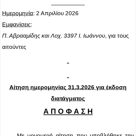
__________
Ημερομηνία
: 2 Απριλίου 2026
Εμφανίσεις
:
Π. Αβρααμίδης
και Λοχ. 3397 Ι. Ιωάννου
, για τους
αιτούντες
Αίτηση ημερομηνίας 31.3.2026 για έκδοση
διατάγματος
Α Π Ο Φ Α Σ Η
Με μονομερή αίτηση που υποβλήθηκε την