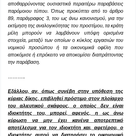
αποθαρρύνοντας ουσιαστικά περαιτέρω παραβάσεις
παρόμοιου τύπου. Όπως προκύπτει από το άρθρο
89, παράγραφος 3, του ως άνω κανονισμού, για την
εκτίμηση της αναλογικότητας του προστίμου, τα κράτη
μέλη μπορούν να λαμβάνουν υπόψη ορισμένα
στοιχεία, μεταξύ των οποίων ο κύκλος εργασιών του
νομικού προσώπου ή τα οικονομικά οφέλη που
αποκόμισε ή επρόκειτο να αποκομίσει διαπράττοντας
την παράβαση.
………..
Εξάλλου, αν, όπως συνέβη στην υπόθεση της
κύριας δίκης, επιβληθεί πρόστιμο στον πλοίαρχο
του αλιευτικού σκάφους, ο οποίος δεν είναι
ιδιοκτήτης του, μπορεί, αφενός, η ως άνω
κύρωση να μην έχει κανένα αποτρεπτικό
αποτέλεσμα για τον ιδιοκτήτη και, αφετέρου, ο
ιδιοκτήτης αυτού να διατηρήσει το οικονομικό