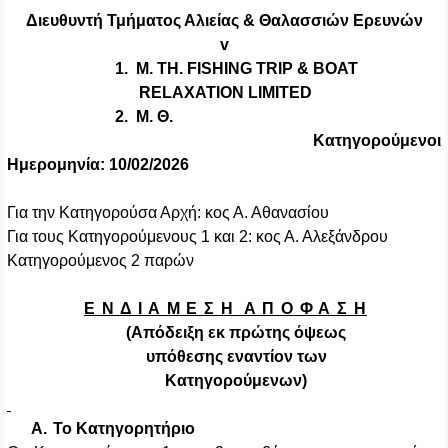
Διευθυντή Τμήματος Αλιείας & Θαλασσιών Ερευνών
v
1.
M. TH. FISHING TRIP & BOAT
RELAXATION LIMITED
2.
Μ
.
Θ
.
Κατηγορούμενοι
Ημερομηνία: 10/02/2026
Για την Κατηγορούσα Αρχή: κος Α. Αθανασίου
Για τους Κατηγορούμενους 1 και 2: κος Α. Αλεξάνδρου
Κατηγορούμενος 2 παρών
Ε Ν Δ Ι Α Μ Ε Σ Η Α Π Ο Φ Α Σ Η
(Απόδειξη εκ πρώτης όψεως
υπόθεσης εναντίον των
Κατηγορούμενων)
Α.
Το Κατηγορητήριο