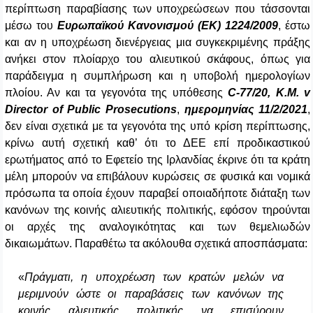
περίπτωση παραβίασης των υποχρεώσεων που τάσσονται
μέσω του
Ευρωπαϊκού Κανονισμού (ΕΚ) 1224/2009
, έστω
και αν η υποχρέωση διενέργειας μια συγκεκριμένης πράξης
ανήκει στον πλοίαρχο του αλιευτικού σκάφους, όπως για
παράδειγμα η συμπλήρωση και η υποβολή ημερολογίων
πλοίου. Αν και τα γεγονότα της υπόθεσης
C
-77/20,
K
.
M
.
v
Director
of
Public
Prosecutions
,
ημερομηνίας 11/2/2021
,
δεν είναι σχετικά με τα γεγονότα της υπό κρίση περίπτωσης,
κρίνω αυτή σχετική καθ’ ότι το ΔΕΕ επί προδικαστικού
ερωτήματος από το Εφετείο της Ιρλανδίας έκρινε ότι τα κράτη
μέλη μπορούν να επιβάλουν κυρώσεις σε φυσικά και νομικά
πρόσωπα τα οποία έχουν παραβεί οποιαδήποτε διάταξη των
κανόνων της κοινής αλιευτικής πολιτικής, εφόσον τηρούνται
οι αρχές της αναλογικότητας και των θεμελιωδών
δικαιωμάτων. Παραθέτω τα ακόλουθα σχετικά αποσπάσματα:
«
Πράγματι, η υποχρέωση των κρατών μελών να
μεριμνούν ώστε οι παραβάσεις των κανόνων της
κοινής αλιευτικής πολιτικής να επισύρουν