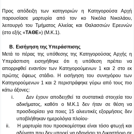
Προς απόδειξη των κατηγοριών η Κατηγορούσα Αρχή
παρουσίασε μαρτυρία από τον κο Νικόλα Νικολάου,
λειτουργό του Τμήματος Αλιείας και Θαλασσιών Ερευνών
(στο εξής «
ΤΑΘΕ
») (Μ.Κ.1).
Β.
Εισήγηση της Υπεράσπισης
Μετά το πέρας της υπόθεσης
της Κατηγορούσας Αρχής
η
Υ
περάσπιση
εισηγήθηκε
ότι
η υπόθεση πρέπει να
απορριφθεί εναντίον των Κατηγορούμενων 1 και 2 στο εκ
πρώτης όψεως στάδιο.
Η εισήγηση
του συνηγόρου των
Κατηγορούμενων 1 και 2
περιστράφηκε γύρω από τους πιο
κάτω άξονες:
i.
Δεν έχουν αποδειχθεί τα συστατικά στοιχεία του
αδικήματος, καθότι ο Μ.Κ.1 δεν ήταν σε θέση να
προσδιορίσει για ποιες 15 αλιευτικές εξορμήσεις δεν
υποβλήθηκαν ημερολόγια πλοίου∙
ii.
Η μαρτυρία που προσκομίστηκε είναι τόσο φτωχή και
αδύνατη που δεν μπορεί να οδηγήσει το Δικαστήριο σε