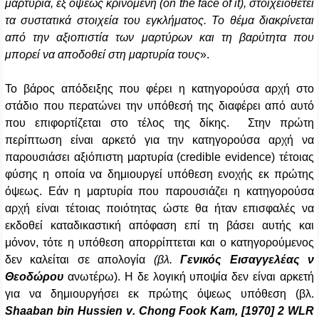
μαρτυρία, εξ όψεως κρινόμενη (on the face of it), στοιχειοθετεί
τα συστατικά στοιχεία του εγκλήματος. Το θέμα διακρίνεται
από την αξιοπιστία των μαρτύρων και τη βαρύτητα που
μπορεί να αποδοθεί στη μαρτυρία τους
».
Το βάρος απόδειξης που φέρει η κατηγορούσα αρχή στο
στάδιο που περατώνει την υπόθεσή της διαφέρει από αυτό
που επιφορτίζεται στο τέλος της δίκης.
Στην πρώτη
περίπτωση είναι αρκετό για την κατηγορούσα αρχή να
παρουσιάσει αξιόπιστη μαρτυρία (
credible evidence
) τέτοιας
φύσης η οποία να δημιουργεί υπόθεση ενοχής εκ πρώτης
όψεως.
Εάν η μαρτυρία που παρουσιάζει η κατηγορούσα
αρχή είναι τέτοιας ποιότητας ώστε θα ήταν επισφαλές να
εκδοθεί καταδικαστική απόφαση επί τη βάσει αυτής και
μόνον, τότε η υπόθεση απορρίπτεται και ο κατηγορούμενος
δεν καλείται σε απολογία
(βλ.
Γενικός Εισαγγελέας ν
Θεοδώρου
ανωτέρω).
Η δε λογική υποψία δεν είναι αρκετή
για να δημιουργήσει εκ πρώτης όψεως υπόθεση (βλ.
Shaaban
bin
Hussien
v
.
Chong
Fook
Kam
, [1970] 2
WLR