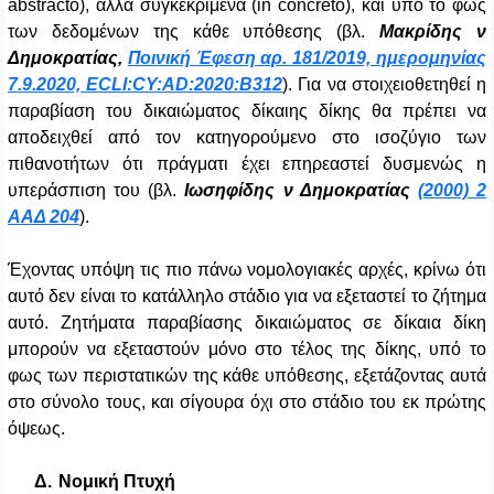
abstracto), αλλά συγκεκριμένα (in concreto), και υπό το φως
των δεδομένων της κάθε υπόθεσης (βλ.
Μακρίδης ν
Δημοκρατίας,
Ποινική Έφεση αρ. 181/2019, ημερομηνίας
7.9.2020, ECLI:CY:AD:2020:B312
). Για να στοιχειοθετηθεί η
παραβίαση του δικαιώματος δίκαιης δίκης θα πρέπει να
αποδειχθεί από τον κατηγορούμενο στο ισοζύγιο των
πιθανοτήτων ότι πράγματι έχει επηρεαστεί δυσμενώς η
υπεράσπιση του (βλ.
Ιωσηφίδης ν Δημοκρατίας
(2000) 2
ΑΑΔ 204
).
Έχοντας υπόψη τις πιο πάνω νομολογιακές αρχές, κρίνω ότι
αυτό δεν είναι το κατάλληλο στάδιο για να εξεταστεί το ζήτημα
αυτό. Ζητήματα παραβίασης δικαιώματος σε δίκαια δίκη
μπορούν να εξεταστούν μόνο στο τέλος της δίκης, υπό το
φως των περιστατικών της κάθε υπόθεσης, εξετάζοντας αυτά
στο σύνολο τους, και σίγουρα όχι στο στάδιο του εκ πρώτης
όψεως.
Δ.
Νομική Πτυχή