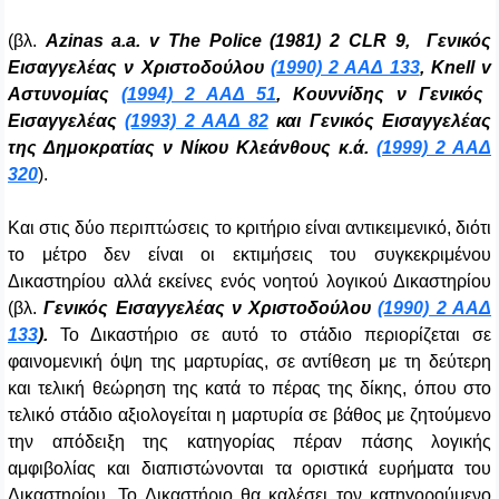
(βλ.
Azinas a
.
a
.
v
The Police
(1981) 2
CLR
9, Γενικός
Εισαγγελέας ν Χριστοδούλου
(1990) 2 ΑΑΔ 133
,
Knell v
Αστυνομίας
(1994) 2 ΑΑΔ 51
, Κουννίδης ν Γενικός
Εισαγγελέας
(1993) 2 ΑΑΔ 82
και Γενικός Εισαγγελέας
της Δημοκρατίας ν Νίκου Κλεάνθους κ.ά.
(1999) 2 ΑΑΔ
320
).
Και στις δύο περιπτώσεις το κριτήριο είναι αντικειμενικό, διότι
το μέτρο δεν είναι οι εκτιμήσεις του συγκεκριμένου
Δικαστηρίου αλλά εκείνες ενός νοητού λογικού Δικαστηρίου
(βλ.
Γενικός Εισαγγελέας ν Χριστοδούλου
(1990) 2 ΑΑΔ
133
).
Το Δικαστήριο σε αυτό το στάδιο περιορίζεται σε
φαινομενική όψη της μαρτυρίας, σε αντίθεση με τη δεύτερη
και τελική θεώρηση της κατά το πέρας της δίκης, όπου στο
τελικό στάδιο αξιολογείται η μαρτυρία σε βάθος με ζητούμενο
την απόδειξη της κατηγορίας πέραν πάσης λογικής
αμφιβολίας και διαπιστώνονται τα οριστικά ευρήματα του
Δικαστηρίου. Το Δικαστήριο θα καλέσει τον κατηγορούμενο