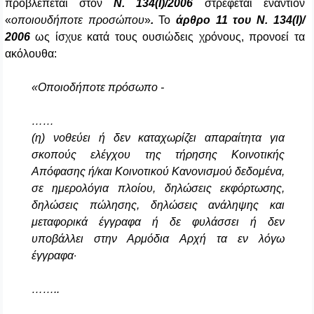
προβλέπεται στον
Ν.
134(Ι)/2006
στρέφεται εναντίον
«
οποιουδήποτε προσώπου
»
.
Το
άρθρο 11 του Ν. 134(Ι)/
2006
ως ίσχυε κατά τους ουσιώδεις χρόνους, προνοεί τα
ακόλουθα:
«Οποιοδήποτε πρόσωπο -
……
(η) νοθεύει ή δεν καταχωρίζει απαραίτητα για
σκοπούς ελέγχου της τήρησης Κοινοτικής
Απόφασης ή/και Κοινοτικού Κανονισμού δεδομένα,
σε ημερολόγια πλοίου, δηλώσεις εκφόρτωσης,
δηλώσεις πώλησης, δηλώσεις ανάληψης και
μεταφορικά έγγραφα ή δε φυλάσσει ή δεν
υποβάλλει στην Αρμόδια Αρχή τα εν λόγω
έγγραφα·
……..