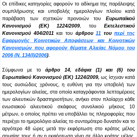
Οι επίδικες κατηγορίες αφορούν το αδίκημα της παράλειψης
συμπλήρωσης και υποβολής ημερολογίων πλοίου κατά
παράβαση των σχετικών προνοιών του
Ευρωπαϊκού
Κανονισμού (ΕΚ) 1224/2009
, του
Εκτελεστικού
Κανονισμού 404/2011
και του
άρθρου
11
του
περί της
Εφαρμογής Κοινοτικών Αποφάσεων και Κοινοτικών
Κανονισμών που αφορούν θέματα Αλιείας Νόμου του
2006 (Ν. 134(Ι)/2006
)
.
Σύμφωνα με το
άρθρο 14, εδάφια (1) και (6) του
Ευρωπαϊκού Κανονισμού (ΕΚ) 1224/2009,
ως ίσχυαν κατά
τους ουσιώδεις χρόνους,
η ευθύνη για την υποβολή των
ημερολογίων αλιείας, στα οποία καταγράφονται λεπτομέρειες
των αλιευτικών δραστηριοτήτων, ανήκει στον πλοίαρχο κάθε
ενωσιακού αλιευτικού σκάφους συνολικού μήκους 10
μέτρων, ο οποίος πρέπει να υποβάλλει τις πληροφορίες που
περιέχει το ημερολόγιο αλιείας το συντομότερο δυνατόν και το
αργότερο 48 ώρες μετά την εκφόρτωση στο κράτος μέλος
σημαίας τους ή αν η εκφόρτωση γίνει σε άλλο κράτος μέλος,