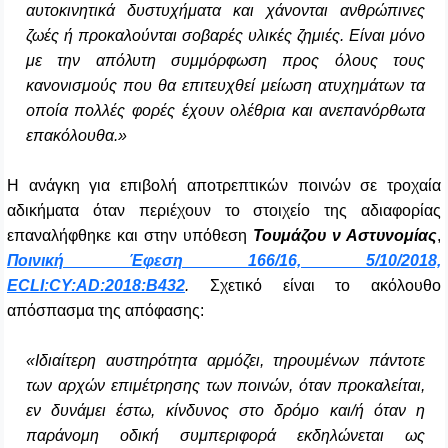
αυτοκινητικά δυστυχήματα και χάνονται ανθρώπινες
ζωές ή προκαλούνται σοβαρές υλικές ζημιές. Είναι μόνο
με την απόλυτη συμμόρφωση προς όλους τους
κανονισμούς που θα επιτευχθεί μείωση ατυχημάτων τα
οποία πολλές φορές έχουν ολέθρια και ανεπανόρθωτα
επακόλουθα.»
Η ανάγκη για επιβολή αποτρεπτικών ποινών σε τροχαία
αδικήματα όταν περιέχουν το στοιχείο της αδιαφορίας
επαναλήφθηκε και στην υπόθεση
Τουμάζου ν Αστυνομίας
,
Ποινική Έφεση 166/16, 5/10/2018,
ECLI:CY:AD:2018:B432
.
Σχετικό είναι το ακόλουθο
απόσπασμα της απόφασης:
«Ιδιαίτερη αυστηρότητα αρμόζει, τηρουμένων πάντοτε
των αρχών επιμέτρησης των ποινών, όταν προκαλείται,
εν δυνάμει έστω, κίνδυνος στο δρόμο και/ή όταν η
παράνομη οδική συμπεριφορά εκδηλώνεται ως