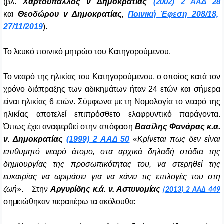
(βλ.
Χαρτούπαλλος ν Δημοκρατίας
(2002) 2 ΑΑΔ 28
και
Θεοδώρου
v
Δημοκρατίας,
Ποινική Έφεση 208/18,
27/11/2019
).
Το λευκό ποινικό μητρώο του Κατηγορούμενου.
Το νεαρό της ηλικίας του Κατηγορούμενου, ο οποίος κατά τον
χρόνο διάπραξης των αδικημάτων ήταν 24 ετών και σήμερα
είναι ηλικίας 6 ετών. Σύμφωνα με τη Νομολογία το νεαρό της
ηλικίας αποτελεί επιπρόσθετο ελαφρυντικό παράγοντα.
Όπως έχει αναφερθεί στην απόφαση
Βασίλης Φανάρας κ.α.
ν. Δημοκρατίας
(1999) 2 ΑΑΔ 50
«
Κρίνεται πως δεν είναι
επιθυμητό νεαρό άτομο, στα αρχικά δηλαδή στάδια της
δημιουργίας της προσωπικότητας του, να στερηθεί της
ευκαιρίας να ωριμάσει για να κάνει τις επιλογές του στη
ζωή
».
Στην
Α
ργυρίδης κ.ά. ν. Αστυνομίας
(2013) 2 ΑΑΔ 449
σημειώθηκαν περαιτέρω τα ακόλουθα: