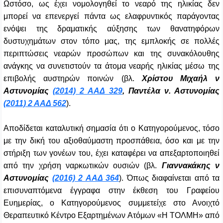
Ωστόσο, ως έχει νομολογηθεί το νεαρό της ηλικίας δεν
μπορεί να επενεργεί πάντα ως ελαφρυντικός παράγοντας
ενόψει της δραματικής αύξησης των θανατηφόρων
δυστυχημάτων στον τόπο μας, της εμπλοκής σε πολλές
περιπτώσεις νεαρών προσώπων και της συνακόλουθης
ανάγκης να συνετιστούν τα άτομα νεαρής ηλικίας μέσω της
επιβολής αυστηρών ποινών (βλ.
Χρίστου Μιχαήλ ν
Αστυνομίας
(2014) 2 ΑΑΔ 329
,
Παντέλα ν. Αστυνομίας
(2011) 2 ΑΑΔ 562
).
Αποδίδεται καταλυτική σημασία ότι ο Κατηγορούμενος, τόσο
με την δική του αξιοθαύμαστη προσπάθεια, όσο και με την
στήριξη των γονέων του, έχει καταφέρει να απεξαρτοποιηθεί
από την χρήση ναρκωτικών ουσιών (βλ.
Γιαννακάκης ν
Αστυνομίας
(2016) 2 ΑΑΔ 364
). Όπως διαφαίνεται από τα
επισυναπτόμενα έγγραφα στην έκθεση του Γραφείου
Ευημερίας, ο Κατηγορούμενος συμμετείχε στο Ανοιχτό
Θεραπευτικό Κέντρο Εξαρτημένων Ατόμων «Η ΤΟΛΜΗ» από