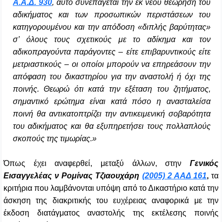
Α.Α.Δ. 930
, αυτό συνεπάγεται την εκ νέου θεώρηση του
αδικήματος και των προσωπικών περιστάσεων του
κατηγορουμένου και την απόδοση «διπλής βαρύτητας»
σ’ όλους τους σχετικούς με το αδίκημα και τον
αδικοπραγούντα παράγοντες – είτε επιβαρυντικούς είτε
μετριαστικούς – οι οποίοι μπορούν να επηρεάσουν την
απόφαση του δικαστηρίου για την αναστολή ή όχι της
ποινής. Θεωρώ ότι κατά την εξέταση του ζητήματος,
σημαντικό ερώτημα είναι κατά πόσο η ανασταλείσα
ποινή θα αντικατοπτρίζει την αντικειμενική σοβαρότητα
του αδικήματος και θα εξυπηρετήσει τους πολλαπλούς
σκοπούς της τιμωρίας.»
Όπως έχει αναφερθεί, μεταξύ άλλων, στην
Γενικός
Εισαγγελέας
ν Ρομίνας Τζιαουχάρη
(2005) 2 ΑΑΔ 161
,
τα
κριτήρια που λαμβάνονται υπόψη από το Δικαστήριο κατά την
άσκηση της διακριτικής του ευχέρειας αναφορικά με την
έκδοση διατάγματος αναστολής της εκτέλεσης ποινής