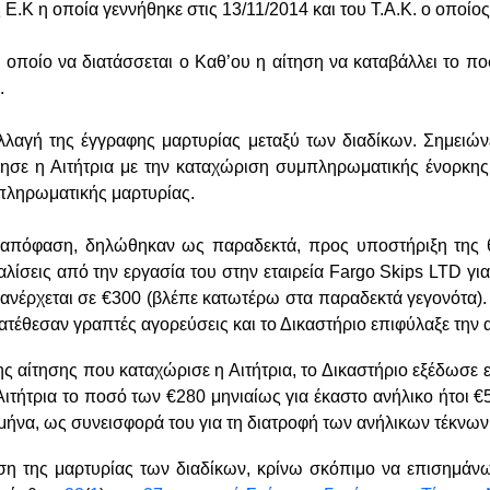
ς
Ε.Κ η οποία γεννήθηκε στις 13/11/2014
και του
Τ.Α.Κ. ο οποίος
το οποίο να διατάσσεται ο Καθ’ου η αίτηση να καταβάλλει το 
.
λλαγή της έγγραφης μαρτυρίας μεταξύ των διαδίκων. Σημειών
ίησε η Αιτήτρια με την καταχώριση συμπληρωματικής ένορκης
πληρωματικής μαρτυρίας.
ν απόφαση, δηλώθηκαν ως παραδεκτά, προς υποστήριξη της θ
λίσεις από την εργασία του στην εταιρεία
Fargo
Skips
LTD
για
 ανέρχεται σε €300 (βλέπε κατωτέρω στα παραδεκτά γεγονότα).
ατέθεσαν γραπτές αγορεύσεις και το Δικαστήριο επιφύλαξε την
ης αίτησης που καταχώρισε η Αιτήτρια, το Δικαστήριο εξέδωσε 
 Αιτήτρια το ποσό των €280 μηνιαίως για έκαστο ανήλικο ήτοι 
μήνα, ως συνεισφορά του για τη διατροφή των ανήλικων τέκνων
 της μαρτυρίας των διαδίκων, κρίνω σκόπιμο να επισημάνω 