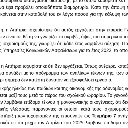
 προσωρινού διατάγματος διατροφής, με το οποίο καθορίστηκε 
α έχει προβάλει οποιαδήποτε διαμαρτυρία. Κατά την άποψη τη
ποκρίνεται στην καταβολή του εν λόγω ποσού για την κάλυψη τ
, η Αιτήτρια ισχυρίστηκε ότι αυτός εργάζεται στην εταιρεία
F
δεν είναι σε θέση να γνωρίζει το ακριβές ύψος του σημερινού τ
ς ισχυρισμούς της, γνωρίζει ότι κάθε έτος λαμβάνει αύξηση. 
ς Υπηρεσίες Κοινωνικών Ασφαλίσεων για το έτος 2022, το οπο
η Αιτήτρια ισχυρίστηκε ότι δεν εργάζεται. Όπως ανέφερε, κατα
α συνάδει με το πρόγραμμα των ανηλίκων τέκνων της, των οπ
ρι σήμερα δεν κατέστη δυνατόν να εξασφαλίσει εργασία.
μικρής ηλικίας των παιδιών και της οικονομικής της αδυναμίας 
εται μαζί τους μετά το πέρας του σχολικού ωραρίου. Το γεγονό
δεν λαμβάνει επίδομα τέκνου ή μονογονεϊκής οικογένειας, ότι 
νικής γλώσσας, παράγοντες οι οποίοι, κατά τους ισχυρισμούς
ποστήριξη των ισχυρισμών της επισύναψε ως
Τεκμήριο 7
αντίγ
κύπτει ότι μέχρι τον Απρίλιο του 2025 λάμβανε επίδομα ανε