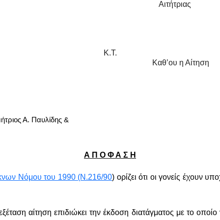
Αιτήτριας
Κ.Τ.
Καθ’ου η Αίτηση
μήτριος Α. Παυλίδης &
Α Π Ο Φ Α Σ Η
κνων Νόμου του 1990 (Ν.216/90
)
ορίζει ότι οι γονείς έχουν υ
 εξέταση αίτηση επιδιώκει την έκδοση διατάγματος με το οποίο