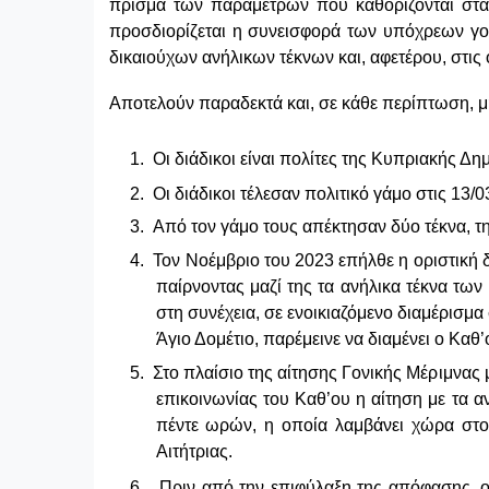
πρίσμα των παραμέτρων που καθορίζονται στ
προσδιορίζεται η συνεισφορά των υπόχρεων γον
δικαιούχων ανήλικων τέκνων και, αφετέρου, στις
Αποτελούν παραδεκτά και, σε κάθε περίπτωση, μ
1.
Οι διάδικοι είναι πολίτες της Κυπριακής Δη
2.
Οι διάδικοι τέλεσαν πολιτικό γάμο στις 13/
3.
Από τον γάμο τους απέκτησαν δύο τέκνα, τη
4.
Τον Νοέμβριο του 2023 επήλθε η οριστική δ
παίρνοντας μαζί της τα ανήλικα τέκνα των
στη συνέχεια, σε ενοικιαζόμενο διαμέρισμα
Άγιο Δομέτιο, παρέμεινε να διαμένει ο Καθ’
5.
Στο πλαίσιο της αίτησης Γονικής Μέριμνας 
επικοινωνίας του Καθ’ου η αίτηση με τα α
πέντε ωρών, η οποία λαμβάνει χώρα στο
Αιτήτριας.
6.
Πριν από την επιφύλαξη της απόφασης, ο