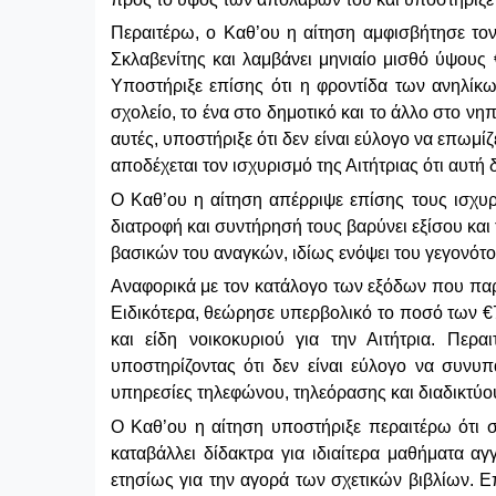
Περαιτέρω, ο Καθ’ου η αίτηση αμφισβήτησε τον 
Σκλαβενίτης
και λαμβάνει μηνιαίο μισθό ύψους €
Υποστήριξε επίσης ότι η φροντίδα των ανηλίκω
σχολείο, το ένα στο δημοτικό και το άλλο στο νη
αυτές, υποστήριξε ότι δεν είναι εύλογο να επωμί
αποδέχεται τον ισχυρισμό της Αιτήτριας ότι αυτ
Ο Καθ’ου η αίτηση απέρριψε επίσης τους ισχυ
διατροφή και συντήρησή τους βαρύνει εξίσου και 
βασικών του αναγκών, ιδίως ενόψει του γεγονότο
Αναφορικά με τον κατάλογο των εξόδων που παρέθ
Ειδικότερα, θεώρησε υπερβολικό το ποσό των €
και είδη νοικοκυριού για την Αιτήτρια. Πε
υποστηρίζοντας ότι δεν είναι εύλογο να συνυ
υπηρεσίες τηλεφώνου, τηλεόρασης και διαδικτύο
Ο Καθ’ου η αίτηση υποστήριξε περαιτέρω ότι 
καταβάλλει δίδακτρα για ιδιαίτερα μαθήματα 
ετησίως για την αγορά των σχετικών βιβλίων. 