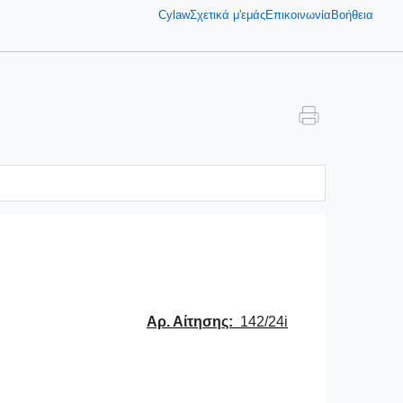
Cylaw
Σχετικά μ'εμάς
Επικοινωνία
Βοήθεια
Αρ. Αίτησης:
142/24
i