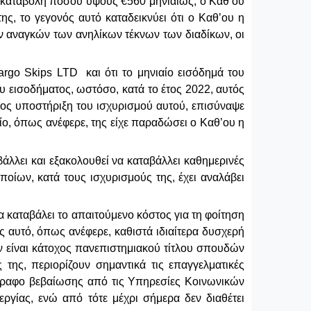
η καταβολή ποσού ύψους €560 μηνιαίως, ο Καθ’ου
ς, το γεγονός αυτό καταδεικνύει ότι ο Καθ’ου η
ων αναγκών των ανηλίκων τέκνων των διαδίκων, οι
argo
Skips
LTD
και ότι το μηνιαίο εισόδημά του
ου εισοδήματος, ωστόσο, κατά το έτος 2022, αυτός
Προς υποστήριξη του ισχυρισμού αυτού, επισύναψε
ίο, όπως ανέφερε, της είχε παραδώσει ο Καθ’ου η
βάλλει και εξακολουθεί να καταβάλλει καθημερινές
οίων, κατά τους ισχυρισμούς της, έχει αναλάβει
να καταβάλει το απαιτούμενο κόστος για τη φοίτηση
ς αυτό, όπως ανέφερε, καθιστά ιδιαίτερα δυσχερή
δεν είναι κάτοχος πανεπιστημιακού τίτλου σπουδών
 της, περιορίζουν σημαντικά τις επαγγελματικές
ραφο βεβαίωσης από τις Υπηρεσίες Κοινωνικών
ργίας, ενώ από τότε μέχρι σήμερα δεν διαθέτει