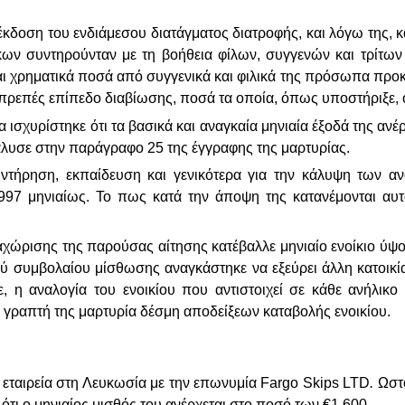
 έκδοση του ενδιάμεσου διατάγματος διατροφής, και λόγω της, 
αδίκων συντηρούνταν με τη βοήθεια φίλων, συγγενών και τρί
αι χρηματικά ποσά από συγγενικά και φιλικά της πρόσωπα προκε
οπρεπές επίπεδο διαβίωσης, ποσά τα οποία, όπως υποστήριξε, ο
α ισχυρίστηκε ότι τα βασικά και αναγκαία μηνιαία έξοδά της α
νάλυσε στην παράγραφο 25 της έγγραφης της μαρτυρίας.
συντήρηση, εκπαίδευση και γενικότερα για την κάλυψη των 
.997 μηνιαίως. Το πως κατά την άποψη της κατανέμονται αυ
ταχώρισης της παρούσας αίτησης κατέβαλλε μηνιαίο ενοίκιο ύψου
ού συμβολαίου μίσθωσης αναγκάστηκε να εξεύρει άλλη κατοικία,
, η αναλογία του ενοικίου που αντιστοιχεί σε κάθε ανήλικο
 γραπτή της μαρτυρία δέσμη αποδείξεων καταβολής ενοικίου.
ε εταιρεία στη Λευκωσία με την επωνυμία
Fargo
Skips
LTD
.
Ωστό
τι ο μηνιαίος μισθός του ανέρχεται στο ποσό των €1.600.