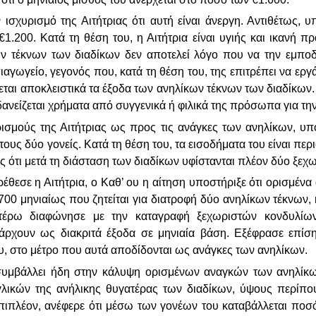
ισχυρισμό της Αιτήτριας ότι αυτή είναι άνεργη. Αντιθέτως, υ
1.200. Κατά τη θέση του, η Αιτήτρια είναι υγιής και ικανή πρ
ν τέκνων των διαδίκων δεν αποτελεί λόγο που να την εμποδίζ
πιαγωγείο, γεγονός που, κατά τη θέση του, της επιτρέπει να εργ
ζεται αποκλειστικά τα έξοδα των ανηλίκων τέκνων των διαδίκων
ή δανείζεται χρήματα από συγγενικά ή φιλικά της πρόσωπα για τ
ρισμούς της Αιτήτριας ως προς τις ανάγκες των ανηλίκων, υ
τους δύο γονείς. Κατά τη θέση του, τα εισοδήματα του είναι πε
ς ότι μετά τη διάσταση των διαδίκων υφίστανται πλέον δύο ξεχ
εσε η Αιτήτρια, ο Καθ’ ου η αίτηση υποστήριξε ότι ορισμένα 
700 μηνιαίως που ζητείται για διατροφή δύο ανηλίκων τέκνων
ραιτέρω διαφώνησε με την καταγραφή ξεχωριστών κονδυλίω
πάρχουν ως διακριτά έξοδα σε μηνιαία βάση. Εξέφρασε επί
υ, στο μέτρο που αυτά αποδίδονται ως ανάγκες των ανηλίκων.
συμβάλλει ήδη στην κάλυψη ορισμένων αναγκών των ανηλίκων
αγγλικών της ανήλικης θυγατέρας των διαδίκων, ύψους περί
Επιπλέον, ανέφερε ότι μέσω των γονέων του καταβάλλεται ποσ