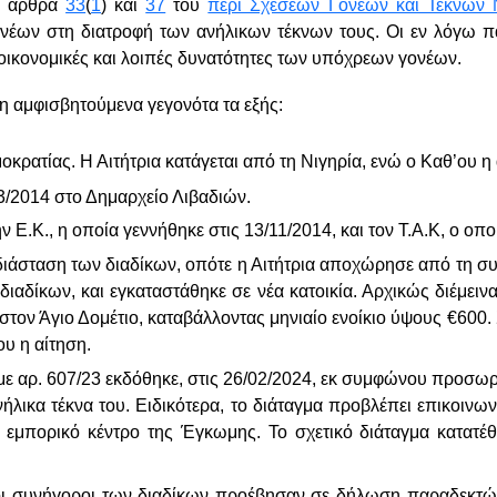
α άρθρα
33
(
1
) και
37
του
περί Σχέσεων Γονέων και Τέκνων 
έων στη διατροφή των ανήλικων τέκνων τους. Οι εν λόγω παρ
 οικονομικές και λοιπές δυνατότητες των υπόχρεων γονέων.
η αμφισβητούμενα γεγονότα τα εξής:
μοκρατίας. Η Αιτήτρια κατάγεται από τη Νιγηρία, ενώ ο Καθ’ου η
03/2014 στο Δημαρχείο Λιβαδιών.
ν Ε.
K
., η οποία γεννήθηκε στις 13/11/2014, και τον Τ.Α.
K
, ο οπο
ιάσταση των διαδίκων, οπότε η Αιτήτρια αποχώρησε από τη συζυ
 διαδίκων, και εγκαταστάθηκε σε νέα κατοικία. Αρχικώς διέμει
 στον Άγιο Δομέτιο, καταβάλλοντας μηνιαίο ενοίκιο ύψους €600. 
ου η αίτηση.
με αρ. 607/23 εκδόθηκε, στις 26/02/2024, εκ συμφώνου προσωρ
νήλικα τέκνα του. Ειδικότερα, το διάταγμα προβλέπει επικοινω
 εμπορικό κέντρο της Έγκωμης. Το σχετικό διάταγμα κατατ
ι συνήγοροι των διαδίκων προέβησαν σε δήλωση παραδεκτών 