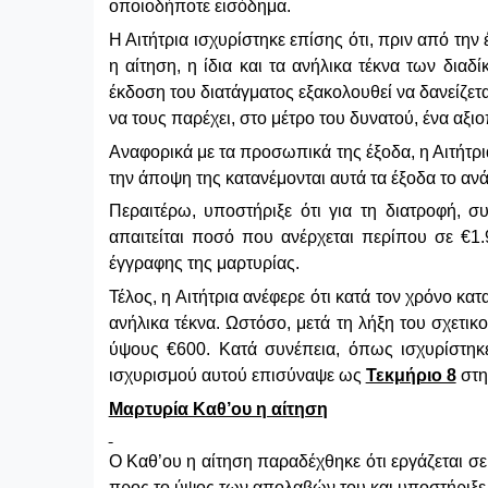
οποιοδήποτε εισόδημα.
Η Αιτήτρια ισχυρίστηκε επίσης ότι, πριν από την
η αίτηση, η ίδια και τα ανήλικα τέκνα των δι
έκδοση του διατάγματος εξακολουθεί να δανείζετ
να τους παρέχει, στο μέτρο του δυνατού, ένα αξι
Αναφορικά με τα προσωπικά της έξοδα, η Αιτήτρι
την άποψη της κατανέμονται αυτά τα έξοδα το α
Περαιτέρω, υποστήριξε ότι για τη διατροφή, 
απαιτείται ποσό που ανέρχεται περίπου σε €1
έγγραφης της μαρτυρίας.
Τέλος, η Αιτήτρια ανέφερε ότι κατά τον χρόνο κα
ανήλικα τέκνα. Ωστόσο, μετά τη λήξη του σχετικ
ύψους €600. Κατά συνέπεια, όπως ισχυρίστηκε
ισχυρισμού αυτού επισύναψε ως
Τεκμήριο 8
στη
Μαρτυρία Καθ’ου η αίτηση
Ο Καθ’ου η αίτηση παραδέχθηκε ότι εργάζεται σ
προς το ύψος των απολαβών του και υποστήριξε ό