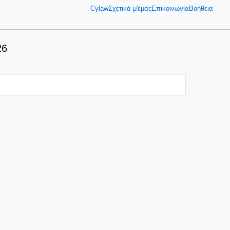
Cylaw
Σχετικά μ'εμάς
Επικοινωνία
Βοήθεια
26