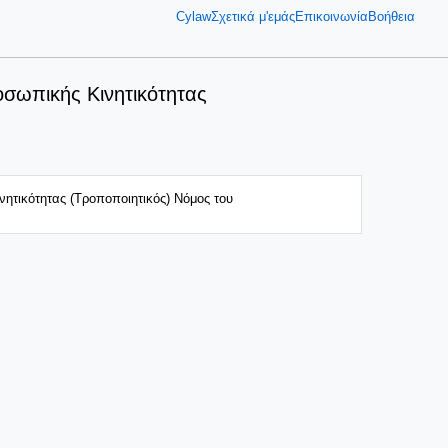
Cylaw
Σχετικά μ'εμάς
Επικοινωνία
Βοήθεια
οσωπικής Κινητικότητας
νητικότητας (Τροποποιητικός) Νόμος του